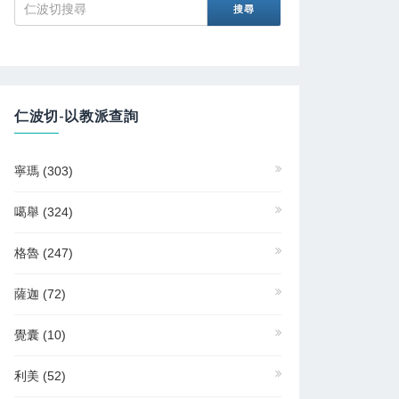
仁波切-以教派查詢
寧瑪
(303)
噶舉
(324)
格魯
(247)
薩迦
(72)
覺囊
(10)
利美
(52)