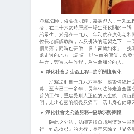
淨耀法師，俗名徐明輝，嘉義縣人，一九五
者，在二十六歲時歷經一場生死攸關的車禍
給眾生。於是在一九八二年剃度在廣化老和
位長老諄諄教誨，以及佛法的薰習之下，一
個角落；同時也要做一個「荷擔如來」，挑
處走過的地方，讓 這一期生命的價值，散
生命，豐富人生旅程，為生命加分的人。
●
淨化社會之生命工程─監所關懷教化：
淨耀法師自一九八六年起，應警備總部之
幕，至今已二十多年，長年來法師走遍全國
善的工作，重建受刑人正確的人生觀、價值
明，走出心靈的煩憂及痛苦，活出身心健康
●
淨化社會之公益服務─協助弱勢團體：
除此之外法，法師更擔負起利濟眾生最艱
行、難忍得忍』的大行，長年來除至世界各