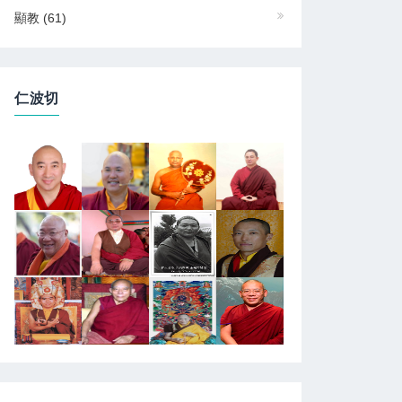
顯教
(61)
仁波切