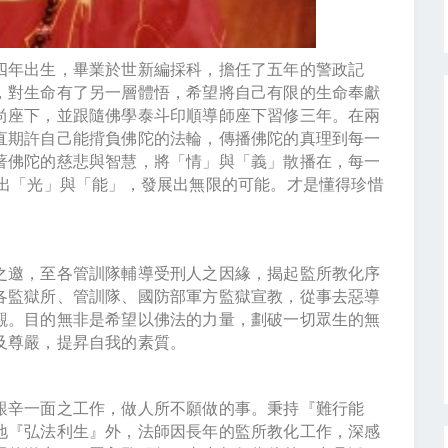
四年出生，畢業於世新編採科，擔任了五年的警政記
，對生命有了另一層體悟，希望將自己有限的生命奉獻
尚座下，並跟隨佛學泰斗印順導師座下習修三年。在兩
直期許自己能揹負佛陀的法輪，傳播佛陀的真理到每一
著佛陀的慈悲與智慧，將「情」與「義」散播在，每一
發出「光」與「能」，發展出無限的可能。才是懂得珍惜
邀，至各管訓隊輔導受刑人之因緣，揭起監所教化序
各監獄所、管訓隊、國防部軍方監獄宣教，從事去惡導
觀。目的無非是希望以佛法的力量，劃破一切眾生的無
及尊嚴，提昇自我的素質。
辛一面之工作，做人所不願做的事。秉持『難行能
地『弘法利生』外，法師因長年的監所教化工作，深感