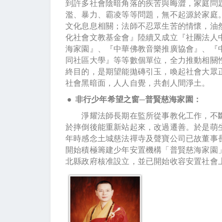
到許多社會陰暗角落的疾苦與晦澀，家庭問
濫、暴力、霸凌等等問題，無不起源於家庭
文化息息相關；法師不忍眾生苦的情懷，油
化社會文教基金會』陸續又成立『社團法人
海家園』、『中華佛教音樂推廣協會』、『
同社區大學』等等數個單位，全力推動相關
終目的，是期望能拋磚引玉，喚起社會大眾
社會黑暗面，人人自覺，共創人間淨土。
●
非行少年
希望之窗
─普賢慈海家園：
淨耀法師長期在監所從事教化工作，不斷
於摔倒後能重新站起來，改過遷善。於是萌生
年時感念土城慈法禪寺及聲寶公司已故董事
開始積極籌建少年安置機構「普賢慈海家園」
北縣政府核准設立，並已開始收容安置社會