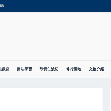
顯教
法訊息
佛法學習
尊貴仁波切
修行園地
文物介紹