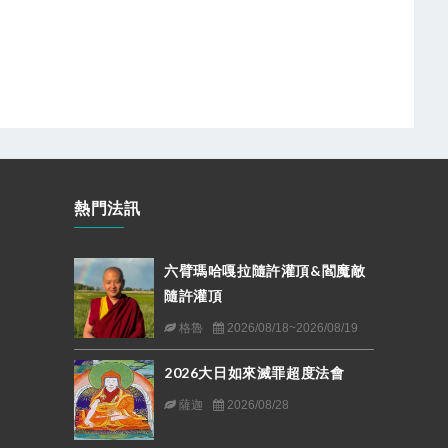
熱門法訊
六臂瑪哈嘎拉隨許灌頂&閻魔敵
隨許灌頂
格魯
2026/08/18~2026/08/19
2026大日如來滅罪超度法會
薩迦
2026/08/28