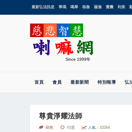
最新弘法訊息
寧瑪
噶舉
格魯
薩迦
覺囊
利美
Since 1999年
首頁
會員
最新新聞
特別報導
弘
尊貴淨耀法師
顯教
印度
人氣：
10264