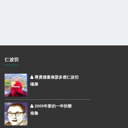
仁波切
尊貴德童偉瑟多傑仁波切
噶舉
2009年新的一年快樂
格魯