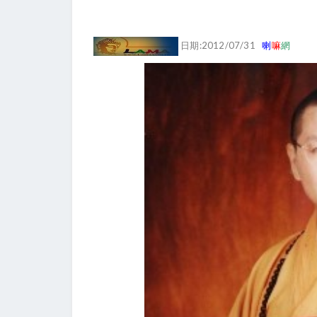
日期:2012/07/31
喇
嘛
網