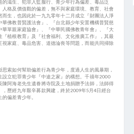
題的滋生、犯罪入監服行、青少年行為偏差、毒品泛
。人格及價值觀的偏差，無不與家庭環境、教育、社會
然而生，也因此於一九九零年十二月成立『財團法人淨
中華佛教普賢護法會』、『台北縣少年安置機構普賢慈
中華單親家庭協會』、『中華民國佛教青年會』、『大
性『植根教育』及『社會福利、文化推廣工作』，其最
正視家庭、毒品危害、道德淪喪等問題，而能共同掃除
思索如何幫助偏差行為青少年，度過人生的風暴期，
設立犯罪青少年『中途之家』的構想。千禧年2000
長陳阿海老先生遺眷將寺院及土地捐贈予法師，法師得
，歷經九年艱辛募款興建，終於2009年5月4日經台
上的偏差青少年。