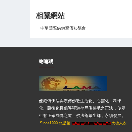
相關網站
中華國際供佛齋僧功德會
喇嘛網
使藏傳佛法與漢傳佛教生活化、心靈化、科學
化、藝術化且倡導釋迦牟尼佛傳承之正法，使眾
生有正確成佛之道，佛法蓬蓽生輝，永續發展。
Since1999 您是第
大德人次