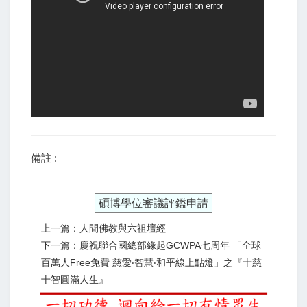
備註 :
碩博學位審議評鑑申請
上一篇：人間佛教與六祖壇經
下一篇：慶祝聯合國總部緣起GCWPA七周年 「全球
百萬人Free免費 慈愛‧智慧‧和平線上點燈」之『十慈
十智圓滿人生』