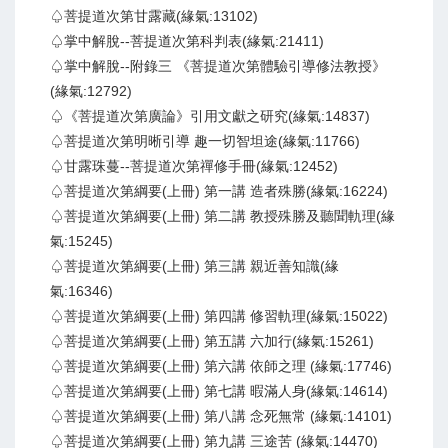
♤菩提道次第甘露藏(緣氣:13102)
♤掌中解脫--菩提道次第科判表(緣氣:21411)
♤掌中解脫--附錄三 《菩提道次第體驗引導修法教授》
(緣氣:12792)
♤《菩提道次第廣論》引用文獻之研究(緣氣:14837)
♤菩提道次第明晰引導 趣一切智坦途(緣氣:11766)
♤甘露珠蔓--菩提道次第禪修手冊(緣氣:12452)
♤菩提道次第綱要(上冊) 第一講 造者殊勝(緣氣:16224)
♤菩提道次第綱要(上冊) 第二講 教授殊勝及聽聞軌理(緣
氣:15245)
♤菩提道次第綱要(上冊) 第三講 親近善知識(緣
氣:16346)
♤菩提道次第綱要(上冊) 第四講 修習軌理(緣氣:15022)
♤菩提道次第綱要(上冊) 第五講 六加行(緣氣:15261)
♤菩提道次第綱要(上冊) 第六講 依師之理 (緣氣:17746)
♤菩提道次第綱要(上冊) 第七講 暇滿人身(緣氣:14614)
♤菩提道次第綱要(上冊) 第八講 念死無常 (緣氣:14101)
♤菩提道次第綱要(上冊) 第九講 三途苦 (緣氣:14470)