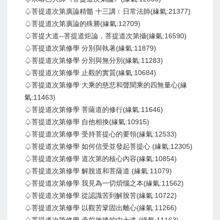
♤菩提道次第廣論精髓 十三講﹝日常法師(緣氣:21377)
♤菩提道次第廣論的殊勝(緣氣:12709)
♤菩提大道--菩提道炬論，菩提道次第攝(緣氣:16590)
♤菩提道次第修學 分別與執著(緣氣:11879)
♤菩提道次第修學 分別與無分別(緣氣:11283)
♤菩提道次第修學 止觀的實質(緣氣:10684)
♤菩提道次第修學 大乘的慈悲和聲聞乘的四無量心(緣
氣:11463)
♤菩提道次第修學 菩薩道的修行(緣氣:11646)
♤菩提道次第修學 自他相換(緣氣:10915)
♤菩提道次第修學 受持菩提心的要領(緣氣:12533)
♤菩提道次第修學 如何信受並發起菩提心 (緣氣:12305)
♤菩提道次第修學 道次第的核心內容(緣氣:10854)
♤菩提道次第修學 解脫道和菩薩道 (緣氣:11079)
♤菩提道次第修學 我見為一切煩惱之本(緣氣:11562)
♤菩提道次第修學 從認識苦到解脫苦(緣氣:10722)
♤菩提道次第修學 以觀苦鞏固出離心(緣氣:11266)