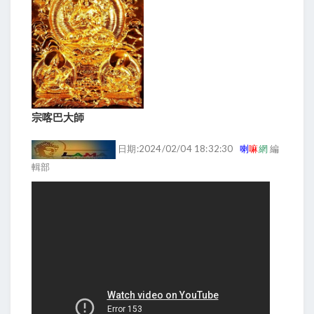
宗喀巴大師
日期:2024/02/04 18:32:30
喇
嘛
網
編
輯部