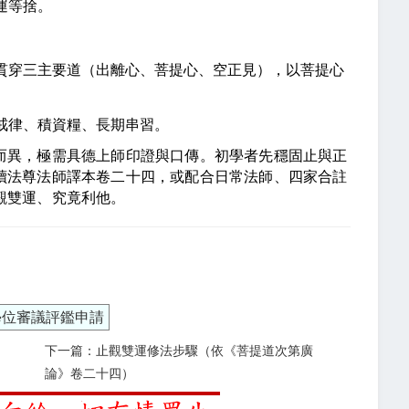
運等捨。
貫穿三主要道（出離心、菩提心、空正見），以菩提心
戒律、積資糧、長期串習。
而異，極需具德上師印證與口傳。初學者先穩固止與正
讀法尊法師譯本卷二十四，或配合日常法師、四家合註
觀雙運、究竟利他。
學位審議評鑑申請
下一篇：止觀雙運修法步驟（依《菩提道次第廣
論》卷二十四）