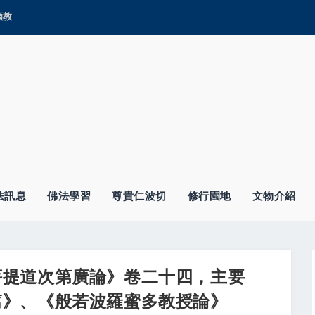
顯教
法訊息
佛法學習
尊貴仁波切
修行園地
文物介紹
菩提道次第廣論》卷二十四，主要
篇》、《般若波羅蜜多教授論》