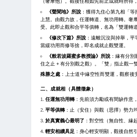
（奢摩他）。觀後住相如先前止成就時所得
《聲聞地》所說
：獲得九住心第九相「等
上慧。由觀力故，任運轉道、無功用轉。奢
受。此即止觀和合平等俱轉，名為「雙運轉
《修次下篇》所說
：遠離沉沒與掉舉，平
當緩功用而修等捨，即名成就止觀雙運。
《般若波羅蜜多教授論》所說
：緣有分別
住之止 + 有分別觀之觀）。「雙」指止觀
殊勝之處
：上士道中緣空性而雙運，觀察後
二、成就相（具體徵象）
任運無功用轉
：先前須力勵或有間缺作意
平等俱轉
：止（安住）與觀（思擇）勢力
於真實義心最明了
：對空性（無自性、緣
輕安相續具足
：身心輕安明顯，觀後自然