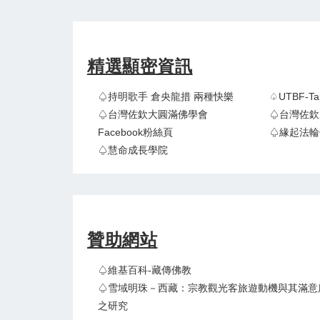
精選顯密資訊
♤持明歌手 倉央龍措 兩種快樂
♤UTBF-
♤台灣佐欽大圓滿佛學會
♤台灣佐欽
Facebook粉絲頁
♤緣起法輪
♤慧命成長學院
贊助網站
♤維基百科-藏傳佛教
♤雪域明珠－西藏：宗教觀光客旅遊動機與其滿意
之研究