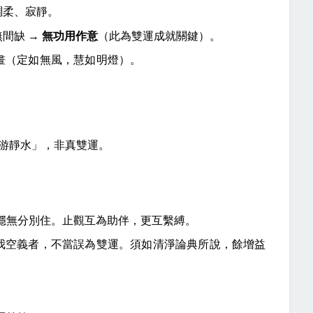
調柔、寂靜。
無間缺 →
無功用作意
（此為雙運成就關鍵）。
畫（定如無風，慧如明燈）。
魚游靜水」，非真雙運。
穩無分別住。止觀互為助伴，更互繫縛。
我空義者，不當誤為雙運。須如清淨論典所說，餘增益