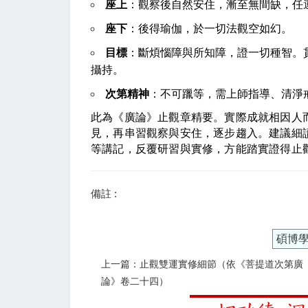
座上
：觀察後自然安住，漸至無間缺，任
座下
：後得瑜伽，於一切法觀空如幻。
目標
：斷煩惱障與所知障，證一切種智。
攝持。
次第精神
：不可躐等，需上師指導、清淨
此為《廣論》止觀章精要。實際成就相因人
見，再串習觀察與安住，逐步趨入。建議細
等講記，反覆研習與實修，方能踏實證得止
備註 :
碩博
上一篇：止觀雙運實修細節（依《菩提道次第廣
論》卷二十四）