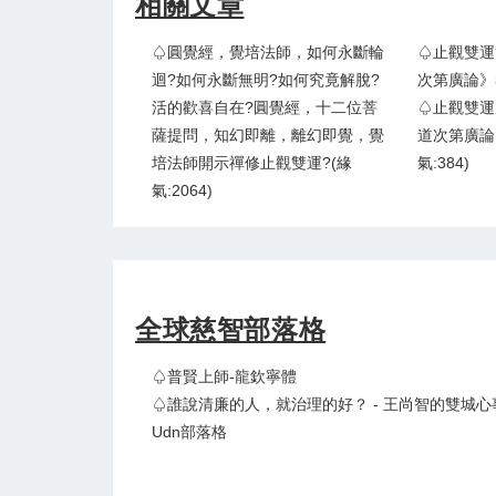
相關文章
♤圓覺經，覺培法師，如何永斷輪
♤止觀雙運
迴?如何永斷無明?如何究竟解脫?
次第廣論》卷
活的歡喜自在?圓覺經，十二位菩
♤止觀雙運
薩提問，知幻即離，離幻即覺，覺
道次第廣論
培法師開示禪修止觀雙運?(緣
氣:384)
氣:2064)
全球慈智部落格
♤普賢上師-龍欽寧體
♤誰說清廉的人，就治理的好？ - 王尚智的雙城心
Udn部落格