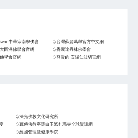
Taiwan中華宗南學佛會
♤台灣蘇曼噶舉官方中文網
大圓滿佛學會官網
♤覺囊達丹林佛學會
佛學會官網
♤尊貴的 安陽仁波切官網
♤法光佛教文化研究所
度
♤藏傳佛教寧瑪白玉派札瑪寺全球資訊網
♤經國管理暨健康學院