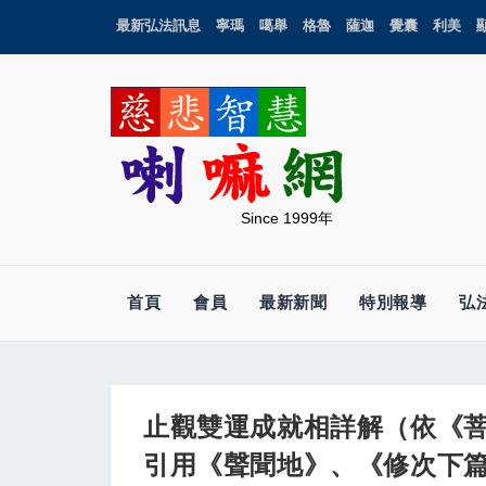
最新弘法訊息
寧瑪
噶舉
格魯
薩迦
覺囊
利美
Since 1999年
首頁
會員
最新新聞
特別報導
弘
止觀雙運成就相詳解（依《
引用《聲聞地》、《修次下