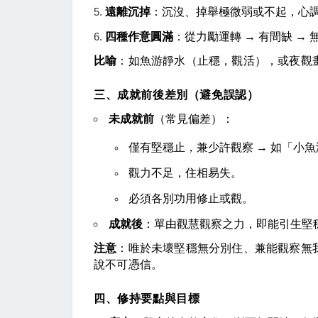
遠離沉掉
：沉沒、掉舉極微弱或不起，心
四種作意圓滿
：從力勵運轉 → 有間缺 → 
比喻
：如魚游靜水（止穩，觀活），或夜觀
三、成就前後差別（避免誤認）
未成就前
（常見偏差）：
僅有堅穩止，兼少許觀察 → 如「小
觀力不足，住相易失。
必須各別功用修止或觀。
成就後
：單由觀慧觀察之力，即能引生堅
注意
：唯於未壞堅穩無分別住、兼能觀察無
說不可憑信。
四、修持要點與目標