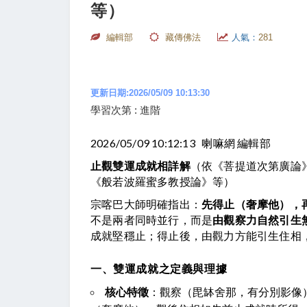
等）
編輯部
藏傳佛法
人氣：
281
更新日期:2026/05/09 10:13:30
學習次第 : 進階
2026/05/09 10:12:13 喇嘛網 編輯部
止觀雙運成就相詳解
（依《菩提道次第廣論
《般若波羅蜜多教授論》等）
宗喀巴大師明確指出：
先得止（奢摩他），
不是兩者同時並行，而是
由觀察力自然引生
成就堅穩止；得止後，由觀力方能引生住相
一、雙運成就之定義與理據
核心特徵
：觀察（毘缽舍那，有分別影像