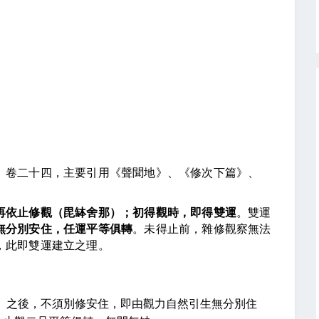
》卷二十四，主要引用《聲聞地》、《修次下篇》、
再依止修觀（毘缽舍那）；初得觀時，即得雙運
。雙運
無分別安住，任運平等俱轉
。未得止前，雜修觀察無法
，此即雙運建立之理。
）之後，不須別修安住，即由觀力自然引生無分別住