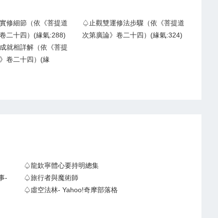
實修細節（依《菩提道
♤止觀雙運修法步驟（依《菩提道
二十四）(緣氣:288)
次第廣論》卷二十四）(緣氣:324)
成就相詳解（依《菩提
》卷二十四）(緣
♤龍欽寧體心要持明總集
事-
♤旅行者與魔術師
♤虛空法林- Yahoo!奇摩部落格