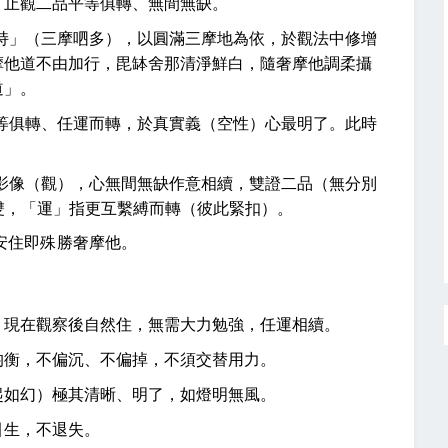
，止觀二品平等俱轉、無間無缺。
持」（三摩呬多），以圓滿三摩地為依，於觀法中修增
摩他道不由加行，毘缽舍那清淨鮮白，隨奢摩他調柔攝
道」。
等俱轉、任運而轉，於真實義（空性）心最明了。此時
影像（觀），心無間無缺作意相續，雙證二品（無分別
一雙，「運」指更互繫縛而轉（彼此緊扣）。
安住即殊勝奢摩他。
，現在觀察後自然住，無需大力勉強，任運相續。
均衡，不偏沉、不偏掉，不須交替用力。
起如幻）極其清晰、明了，如燈明無風。
引生，不退失。