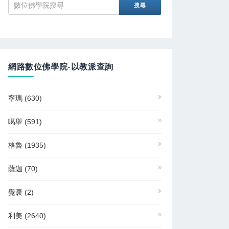
網路數位佛學院-以教派查詢
寧瑪
(630)
噶舉
(591)
格魯
(1935)
薩迦
(70)
覺囊
(2)
利美
(2640)