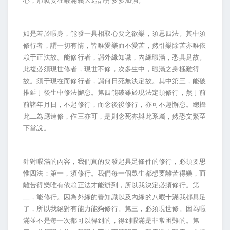
心，那就要在暇滿義大這部分多多加強。
如是若於暇身，能發一具相取心要之欲樂，須思四法。其中須
修行者，謂一切有情，皆唯愛樂而不愛苦，然引樂除苦亦唯依
賴于正法故。能修行者，謂外緣知識，內緣暇滿，悉具足故。
此複必須現世修者，現世不修，次多生中，暇滿之身極難得
故。須于現在而修行者，謂何日死無決定故。其中第三，能破
推延于後生中修法懈怠。第四能破雖於現法定須修行，然于前
前諸年月日，不起修行，而念後後修行，亦可不趣懈怠。總攝
此二為應速修，作三亦可，是則念死亦與此系屬，然恐文繁至
下當說。
針對暇滿的內容，我們真的要發起具足條件的修行，必須要思
惟四法：第一，須修行。我們每一個眾生都想要離苦得樂，而
離苦得樂唯有依賴正法才能辦到，所以我決定必須修行。第
二，能修行。因為外緣的善知識以及內緣的八暇十滿我都具足
了，所以我絕對有能力能夠修行。第三，必須現世修。因為暇
滿並不是每一次都可以得到的，得到暇滿是非常困難的。第