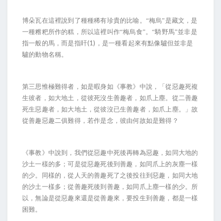
博朵瓦在這裡說到了種種稀有珍貴的比喻。“梅烏”是藏文，是
一種糌粑所作的糕，所以這裡叫作“梅烏食”。“騎野馬”並非是
(1)
指一般的馬，而是指盰
，是一種看起來有點像驢但並非是
驢的動物名稱。
第三思惟極難得者，如是暇身如《事教》中說，「從惡趣死複
生彼者，如大地土，從彼死沒生善趣者，如爪上塵。從二善趣
死生惡趣者，如大地土，從彼沒已生善趣者，如爪上塵。」故
從善趣惡趣二俱難得，若作是念，彼由何故如是難得？
《事教》中說到，我們從惡趣中死後再轉為惡趣，如同大地的
沙土一樣的多；可是從惡趣死後到善趣，如同爪上的灰塵一樣
的少。同樣的，從人天的善趣死了之後投往到惡趣，如同大地
的沙土一樣多；從善趣死後到善趣，如同爪上塵一樣的少。所
以，無論是從惡趣來還是從善趣來，要投生到善趣，都是一樣
困難。