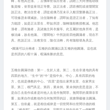
轉，有他具悲湣。」言佛降世或出世者，謂經三大阿僧祗劫積
集資糧，坐菩提座現正等覺。說正法者，謂若佛陀或彼聲聞宣
說正法。教法住世者，謂從成佛乃至未示入般涅槃勝義正法，
可現修證未壞滅故。法住隨轉者，謂即如是證正法者，了知有
力能證，如是正法眾生，即如所證，隨轉隨順教授教誡。他悲
湣者，謂有施者，及諸施主與衣服等。此五屬於他身所有，是
修法緣，故名他滿。《聲聞地》中所說前四他圓滿者，現在不
具。然說正法，法教安住，隨住法轉，尚有隨順堪為具足。
•圓滿可以分兩者：五種的自圓滿以及五種的他圓滿。這也就
是所謂的八暇十滿，暇滿殊勝的意思。
五種自圓滿功德：第一，生於人道。第二，生在非邊地的具有
四眾的地方。“生中”的“中”是指中央、中心，具有四眾的地
方，也就是佛教的中心。“四眾”是指出家男女眾、在家男女
眾。第三，根門具足。第四，業未倒。業未倒的意思是說，不
是自己去造作或者是叫他人去造作無間罪。無間罪的業障非常
重，如果自作或教他作任何無間罪的話，就會障礙修法圓滿。
第五，信依處，就是相信戒律是一切世間和出世間功德的根
本。“毗奈耶”，一般指戒律，宗喀巴大師在此作了一個解釋，