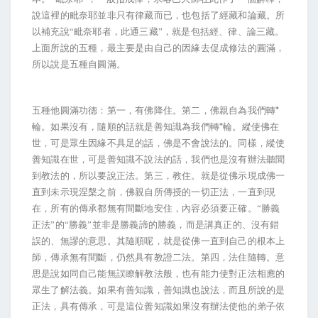
說這裡的毗奈耶並非只有律藏而已，也包括了經藏和論藏。所
以補充說“毗奈耶者，此通三藏”，就是包括經、律、論三藏。
上面所說的五種，最主要是由自己的因緣去促成修法的圓滿，
所以說是五種自圓滿。
*
五種他圓滿功德：第一，有佛降住。第二，佛親自為我們轉
*
輪。如果沒有，隨順的話就是善知識為我們轉
輪。縱使佛在
世，可是眾生因緣不具足的話，佛是不會說法的。同樣，縱使
善知識在世，可是善知識不說法的話，我們也是沒有辦法聽聞
到教法的，所以要說正法。第三，教住。就是從佛示現成佛一
直到未示現涅槃之前，佛親自所傳授的一切正法，一直到現
在，所有的傳承都無有間斷地安住，內容必須要正確。“勝義
正法”的“勝義”並非是勝義諦的勝義，而是講真正的、沒有錯
誤的、無謬的意思。其隨順呢，就是從佛一直到自己的根本上
師，傳承無有間斷，仍然具有教證二法。第四，法住隨轉。意
思是說如同自己能無誤瞭解教法般，也有能力使對正法相應的
眾生了解法義。如果有善知識，善知識也說法，而且所說的是
正法，具有傳承，可是這位善知識如果沒有辦法使他的弟子依