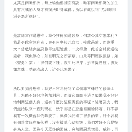
尤其是南瞻部洲，無上瑜伽部裡面有說，唯有南瞻部洲的胎生
具有六戒的人身才有辦法即身成佛，所以在此說到“尤以瞻部
洲身為所稱歎”。
是故應當作是思惟：我今獲得如是妙身，何故令其空無果利？
我若令此空無利者，更有何事較此自欺，較此愚蒙，而為重
大？曾數馳奔諸惡趣等無暇險處，一次得脫，此若空耗仍還彼
處者，我似無心，如被明咒之所蒙蔽。由此等門應數數修，如
《聖勇》雲：「得何能下種，度生死彼岸，妙菩提勝種，勝於
如意珠，功德流諸人，誰令此無果？」
所以要如是思惟：我好不容易得到了這個非常殊勝的修法工
具，怎能不好好地善加利用，而讓它白白空過？如果我不好好
地利用這個人身，還有什麼比這更愚蠢的事呢？隨著業力，我
們無始以來一直到現在，幾乎都是在惡趣裡面輪轉著，好不容
易有一次機會我們獲脫了，就像我們造了很多的業，好不容易
有個善業躲在角落裡，沒有被嗔心給摧毀，我們才好不容易投
身為人道。因為今天眾多的因緣，突然間惡業增長、成熟，再