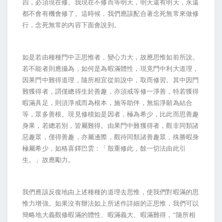
四，必須現在修。我現在不修而等明天，明天還有明天，永遠
都不會有機會修了。這時候，我們應該配合著念死無常來做修
行，念死無常的內容下面會說到。
如是若由種種門中正思惟者，變心力大，故應思惟如前所說。
若不能者則應攝為，如何是為暇滿體性，現竟門中利大道理，
因果門中難得道理，隨所相宜從前說中，取而修習。其中因門
難獲得者，謂僅總得生於善趣，亦須戒等修一淨善，特若獲得
暇滿具足，則須淨戒而為根本，施等助伴，無垢淨願為結合
等，眾多善根。現見修積如是因者，極為希少，比此而思善趣
身果，若總若別，皆屬難得。由果門中難獲得者，觀非同類諸
惡趣眾，僅得善趣，亦屬邊際，觀待同類諸善趣眾，殊勝暇身
極屬希少，如格喜鐸巴雲：「殷重修此，餘一切法由此引
生。」故應勵力。
我們應該反復地由上述種種的道理去思惟，使我們對暇滿的思
惟力增強。如果沒有辦法如上所述作詳細的正思惟，我們可以
簡略地大義觀修暇滿的體性、暇滿義大、暇滿難得，“隨所相