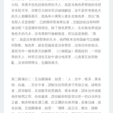
大劫。長壽天也包括無色界的天人，就是在無色界裡面的非想
非非想天等。宗喀巴大師非常詳細地解說，並不是所有無色天
的天人都屬長壽天，因為有小乘聖人會生在無色界，所以“無
色聖人非是無暇”，已經獲得聖者果位者，怎能說他沒有時間
修法呢？這是種特殊情況。除了無色界聖人，生在無色界或說
無色天的凡夫，沒有善根可修解脫道，所以說是無暇。“異
生”，就是沒有獲得聖果的凡夫，他們根本沒有因緣可以接觸
到聖教。無色界，顧名思義就是沒有聲音，沒有任何的色法。
還有另外一種長壽天的解釋，《八無暇論》裡面說到，一些欲
界的天人，時常沉浸在五欲中過分地享受，心貪著五欲而散
亂，沒有時間學法，也屬長壽天。
第二圓滿分二：五自圓滿者，如雲：「人，生中，根具，業未
倒，信處。」言生中者，謂能生於四眾弟子所游之地。諸根具
者，謂非騃啞，支節眼耳皆悉圓具。業未倒者，謂未自作或教
他作無間之罪。信依處者，謂信毗奈耶是世出世一切白法所生
之處，毗奈耶者此通三藏。此五屬於自身所攝，是修法緣，故
名自滿。五他圓滿者，如雲：「佛降，說正法，教住，隨教