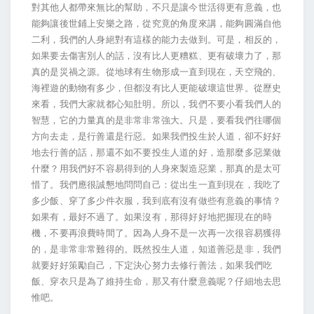
對其他人都帶來無比的幫助，不只是讓今世活得更有意義，也
能夠讓後世鋪上安樂之路，從究竟的角度來講，能夠圓滿自他
二利，我們的人身絕對有這樣的能力去做到。可是，相反的，
如果要去傷害別人的話，沒有比人更糟糕、更有破壞力了，那
真的是災禍之源。從地球有生物形成一直到現在，天空飛的、
海裡遊的動物有多少，但都沒有比人更能破壞這世界。從歷史
來看，我們大家就都心知肚明。所以，我們不要小看我們人的
智慧，它的力量真的是非常非常強大。只是，要看我們往哪個
方向去走，是行善還是行惡。如果我們投生於人道，卻不好好
地去行善的話，那還不如不要投生人道的好，造那麼多惡業做
什麼？用我們好不容易得到的人身來製造惡業，那真的是太可
惜了。我們應很誠懇地問問自己：從出生一直到現在，我吃了
多少飯、穿了多少件衣服，我到底有沒有做些有意義的事情？
如果有，最好不過了。如果沒有，那得好好地把握現在的時
機，不要再浪費時間了。因為人身不是一次再一次很容易獲得
的，是非常非常難得的。既然投生人道，知道善惡是非，我們
就要好好策勵自己，下定決心努力去修行善法，如果我們吃
飯、穿衣只是為了維持生命，那又有什麼意義呢？仔細地去思
惟吧。