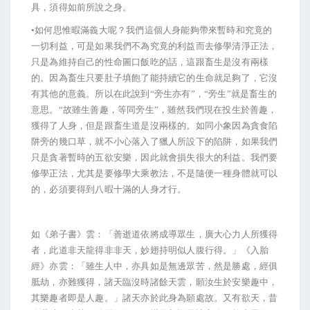
具，須得如前所說之身。
•如何思惟暇滿義大呢？我們這個人身能夠帶來暫時和究竟的
一切利益，可是如果我們不為究竟的利益而去修學清淨正法，
只是為維持自己的性命圖口飯吃的話，這跟畜生是沒有兩樣
的。因為畜生只要肚子填飽了能持續它的生命就足夠了，它沒
有其他的意義。所以在此說到“旁生亦有”，“旁生”就是畜生的
意思。“故雖生善趣，等同旁生”，雖然我們現在投生於善趣，
獲得了人身，但是跟畜生道是沒兩樣的。如同小象因為貪食陷
阱旁的幾口草，就不小心落入了獵人所設下的陷阱，如果我們
只是貪著暫時的五欲安樂，因此就會損失很大的利益。我們要
修學正法，尤其是要修學大乘教法，不是隨便一種身體就可以
的，必須要得到八暇十滿的人身才行。
如《弟子書》雲：「善逝道依將成導眾生，廣大心力人所獲得
者，此道非天龍得非非天，妙翅持明似人腹行得。」《入胎
經》亦雲：「雖生人中，亦具如是無邊眾苦，然是勝處，經俱
胝劫，亦難獲得，諸天臨沒時諸餘天雲，願汝生於安樂趣中，
其樂趣者即是人趣。」諸天亦於此身為願處故。又有欲天，昔