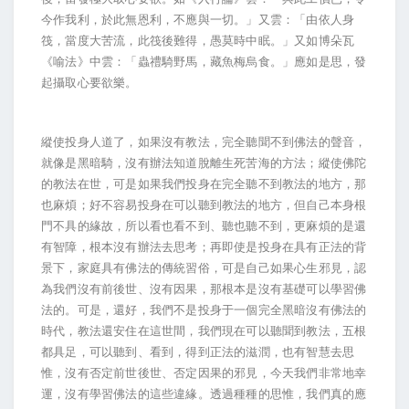
今作我利，於此無恩利，不應與一切。」又雲：「由依人身
筏，當度大苦流，此筏後難得，愚莫時中眠。」又如博朵瓦
《喻法》中雲：「蟲禮騎野馬，藏魚梅烏食。」應如是思，發
起攝取心要欲樂。
縱使投身人道了，如果沒有教法，完全聽聞不到佛法的聲音，
就像是黑暗騎，沒有辦法知道脫離生死苦海的方法；縱使佛陀
的教法在世，可是如果我們投身在完全聽不到教法的地方，那
也麻煩；好不容易投身在可以聽到教法的地方，但自己本身根
門不具的緣故，所以看也看不到、聽也聽不到，更麻煩的是還
有智障，根本沒有辦法去思考；再即使是投身在具有正法的背
景下，家庭具有佛法的傳統習俗，可是自己如果心生邪見，認
為我們沒有前後世、沒有因果，那根本是沒有基礎可以學習佛
法的。可是，還好，我們不是投身于一個完全黑暗沒有佛法的
時代，教法還安住在這世間，我們現在可以聽聞到教法，五根
都具足，可以聽到、看到，得到正法的滋潤，也有智慧去思
惟，沒有否定前世後世、否定因果的邪見，今天我們非常地幸
運，沒有學習佛法的這些違緣。透過種種的思惟，我們真的應