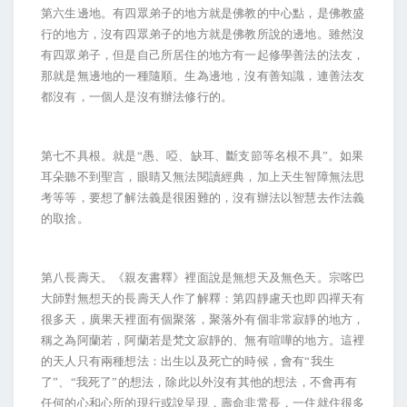
第六生邊地。有四眾弟子的地方就是佛教的中心點，是佛教盛
行的地方，沒有四眾弟子的地方就是佛教所說的邊地。雖然沒
有四眾弟子，但是自己所居住的地方有一起修學善法的法友，
那就是無邊地的一種隨順。生為邊地，沒有善知識，連善法友
都沒有，一個人是沒有辦法修行的。
第七不具根。就是“愚、啞、缺耳、斷支節等名根不具”。如果
耳朵聽不到聖言，眼睛又無法閱讀經典，加上天生智障無法思
考等等，要想了解法義是很困難的，沒有辦法以智慧去作法義
的取捨。
第八長壽天。《親友書釋》裡面說是無想天及無色天。宗喀巴
大師對無想天的長壽天人作了解釋：第四靜慮天也即四禪天有
很多天，廣果天裡面有個聚落，聚落外有個非常寂靜的地方，
稱之為阿蘭若，阿蘭若是梵文寂靜的、無有喧嘩的地方。這裡
的天人只有兩種想法：出生以及死亡的時候，會有“我生
了”、“我死了”的想法，除此以外沒有其他的想法，不會再有
任何的心和心所的現行或說呈現，壽命非常長，一住就住很多