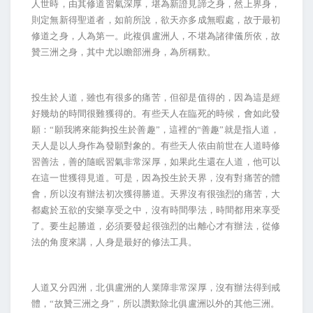
人世時，由其修道習氣深厚，堪為新證見諦之身，然上界身，
則定無新得聖道者，如前所說，欲天亦多成無暇處，故于最初
修道之身，人為第一。此複俱盧洲人，不堪為諸律儀所依，故
贊三洲之身，其中尤以瞻部洲身，為所稱歎。
投生於人道，雖也有很多的痛苦，但卻是值得的，因為這是經
好幾劫的時間很難獲得的。有些天人在臨死的時候，會如此發
願：“願我將來能夠投生於善趣”，這裡的“善趣”就是指人道，
天人是以人身作為發願對象的。有些天人依由前世在人道時修
習善法，善的隨眠習氣非常深厚，如果此生還在人道，他可以
在這一世獲得見道。可是，因為投生於天界，沒有對痛苦的體
會，所以沒有辦法初次獲得勝道。天界沒有很強烈的痛苦，大
都處於五欲的安樂享受之中，沒有時間學法，時間都用來享受
了。要生起勝道，必須要發起很強烈的出離心才有辦法，從修
法的角度來講，人身是最好的修法工具。
人道又分四洲，北俱盧洲的人業障非常深厚，沒有辦法得到戒
體，“故贊三洲之身”，所以讚歎除北俱盧洲以外的其他三洲。