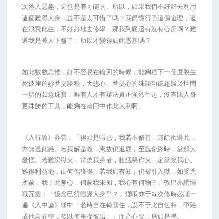
次落入惡趣，這也是有可能的。所以，如果我們不好好去利用
這個難得人身，豈不是太可惜了嗎？我們懂得了這個道理，還
在浪費此生，不好好地去修學，那我到底還有沒有心肝啊？難
道我是被人下蠱了，所以才變得如此愚蠢嗎？
如此數數思惟，好不容易在輪回的時候，能夠種下一個度脫生
死彼岸的妙菩提勝種，大悲心、菩提心的殊勝功德超勝於世間
一切的如意珠寶，唯有人才有辦法真正強烈生起，沒有比人身
更殊勝的工具，能夠在輪回中作此大利啊。
《入行論》亦雲：「得如是暇已，我若不修善，無餘欺過此，
亦無過此愚。若我解是義，愚故仍退屈，至臨命終時，當起大
憂惱。若難忍獄火，常燒我身者，粗猛惡作火，定當燒我心。
難得利益地，由何偶獲得，若我如有知，仍被引入獄，如受咒
所蒙，我于此無心，何蒙我未知，我心有何物？」敦巴亦謂慬
哦瓦雲：「憶念已得暇滿人身乎？」慬哦亦于每次修時必誦一
遍《入中論》頌中「若時自在轉順住，設不于此自任持，墮險
成他自在轉，後以何事從彼出。」而為心要，應如是學。