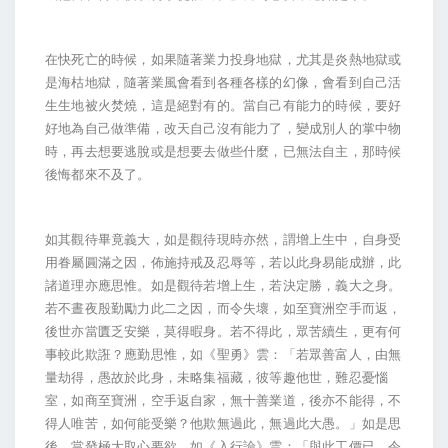
在快死亡的時候，如果隨著業力投身地獄，尤其是炎熱地獄或
是海枯地獄，隨著業風會看到各種各樣的幻像，會看到自己活
生生地被火焚燒，這是絕對有的。當自己有能力的時候，要好
好地為自己做準備，改天自己沒有能力了，變成別人的掌中物
時，再去想要逃脫或是想要去做些什麼，已無法自主，那時候
後悔都來不及了。
如其觀待畢竟義大，如是觀待現時亦然，謂增上生中，自身受
用眷屬圓滿之因，佈施持戒及忍辱等，若以此身易能成辦，此
諸道理亦應思惟。如是觀待若增上生，若決定勝，義大之身。
若不晝夜殷勤勵力此二之因，而令失壞，如至寶洲空手而返，
後世亦當匱乏安樂，莫得暇身。若不得此，眾苦續生，更有何
事較此欺誑？應勤思惟，如《聖勇》雲：「若眾善富人，由無
量劫得，愚故於此身，未略集福藏，彼等趣他世，難忍憂惱
室，如商至寶洲，空手返自家，無十善業道，後亦不能得，不
得人唯苦，如何能受樂？他欺無過此，無過此大愚。」如是思
後，當發極大取心要欲。如《入行論》雲：「與此工價已，令