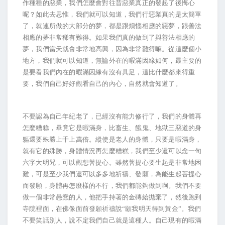
作種種的惡業，我們怎麼會對往昔惡業真正的發起了後悔心
呢？如此去思惟，我們就可以知道，我們行惡業真的是太簡單
了，就連所做的大部分的夢，都是跟煩惱相應的惡夢，跟善法
相應的夢非常稀有難得。如果我們真的做到了與善法相應的
夢，我們當天就會非常地高興，因為非常難得嘛。從這麼個小
地方，我們就可以知道，無論外在的暇滿因緣如何，最主要的
是要看我們內在的暇滿因緣有沒有具足，這比什麼都來得重
要，我們自己好好觀看自己的內心，自然就會知道了。
不要認為自己年紀老了，已經沒有能力修行了，我們的身體再
怎麼糟糕，畢竟它是暇滿身，比畜生、餓鬼、地獄三惡道的身
軀還要殊勝上千上萬倍。縱使是老人的身體，只要是暇滿身，
就有它的殊勝，身體情況再怎麼糟糕，我們至少還可以念一句
六字大明咒，可以觀想菩提心。雖然菩提心要生起是非常地困
難，可是至少我們還可以多多地祈禱、發願，為能生起菩提心
而發願，身體再怎麼樣的不行，我們都能夠做到啊。我們不要
做一個非常愚蠢的人，他把手持著的金磚給拋棄了，然後跑到
寺院裡面，在佛像面前發願祈禱說“願我明天得到黃金”。我們
不要笑話別人，說不定我們自己就是這種人。自己現有的暇滿