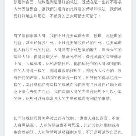
該慶倖自己，能夠遇到這麼好的教法。既然在這一生好不容易
內外因緣聚合，讓我們知道有如此殊勝的傳承和教法，我們就
要好好地去利用它，不然真的是太可惜太可惜了！
有了這個暇滿人身，我們不只是要成辦今世、後世、再後世的
利益，甚至於解脫生死，不只是要解脫自己的生死，也要成辦
他人解脫生死的利益。人身具有不可思議的能力，過去天竺的
這些大師，像是龍樹父子、無著兄弟等，像是藏傳的這些傳承
上師、大成就者，比如密勒日巴，他們所得到的人身和我們現
在的人身是一樣的，都是母親胎裡所生，都是五大和合的，沒
有任何的差別，所聽聞的教法是一樣的，所獲得的傳承也是一
樣的，為什麼他們有這樣的成就而我們沒有？只是自己願不願
意下決心去努力而已，我們這個人身的力量是絕對不可以小覷
的啊，絕對可以有非常強大的力量來成辦有利益的事情。
如同敦珠頓貝晉美寧波曾經有說到：“應做人身如意寶，不做
人身災禍源”。人的智慧確實不可思議，比起其他的動物或者
生命體的話，人的智慧可以發揮到無限，不只是可以對自己也