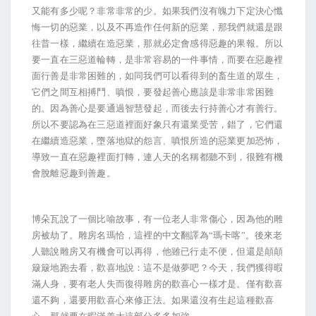
又能有多少呢？非常非常的少。如果我們沒有魄力下定決心懺
悔一切的惡業，以及不再造作任何新的惡業，那我們就還是跟
往昔一樣，繼續在造惡業，那就必定會感得惡趣的果報。所以
要一直在三惡道輪轉，是非常容易的一件事情，而要在惡趣裡
面行善是非常困難的，如同我們可以看得到的畜生道的眾生，
它們之間互相搏鬥、嗔恨，要發起善心應該是非常非常困難
的。因為善心是要通過智慧發起，而後去行持善心才有善行。
所以不要認為在三惡道裡面好象只有還業受苦，錯了，它們還
在繼續造惡業，墮落地獄的怨言、嗔恨所造的惡業更加恐怖，
導致一直在惡趣裡面打轉，連人天的名稱都聽不到，很難有機
會脫離惡趣到善趣。
博朵瓦說了一個比喻故事，有一位老人非常傷心，因為他的雕
房被劫了。雕房名瑪恰，這裡的中文翻譯為“瑪卡喀”。後來老
人聽說雕房又有機會可以再得，他雖已行走不便，但還是顛顛
簸簸地跑去看，歡喜地說：這不是做夢吧？今天，我們獲得暇
滿人身，要有老人失而復得雕房的歡喜心一樣才是。僅有歡喜
還不夠，還要用歡喜心來修正法。如果還沒有生起這種歡喜