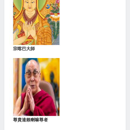
宗喀巴大師
尊貴達賴喇嘛尊者