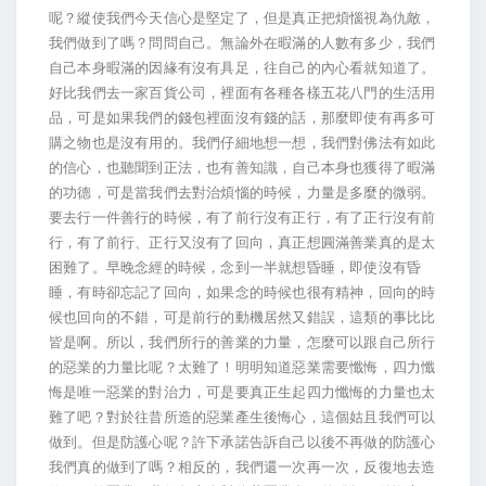
呢？縱使我們今天信心是堅定了，但是真正把煩惱視為仇敵，
我們做到了嗎？問問自己。無論外在暇滿的人數有多少，我們
自己本身暇滿的因緣有沒有具足，往自己的內心看就知道了。
好比我們去一家百貨公司，裡面有各種各樣五花八門的生活用
品，可是如果我們的錢包裡面沒有錢的話，那麼即使有再多可
購之物也是沒有用的。我們仔細地想一想，我們對佛法有如此
的信心，也聽聞到正法，也有善知識，自己本身也獲得了暇滿
的功德，可是當我們去對治煩惱的時候，力量是多麼的微弱。
要去行一件善行的時候，有了前行沒有正行，有了正行沒有前
行，有了前行、正行又沒有了回向，真正想圓滿善業真的是太
困難了。早晚念經的時候，念到一半就想昏睡，即使沒有昏
睡，有時卻忘記了回向，如果念的時候也很有精神，回向的時
候也回向的不錯，可是前行的動機居然又錯誤，這類的事比比
皆是啊。所以，我們所行的善業的力量，怎麼可以跟自己所行
的惡業的力量比呢？太難了！明明知道惡業需要懺悔，四力懺
悔是唯一惡業的對治力，可是要真正生起四力懺悔的力量也太
難了吧？對於往昔所造的惡業產生後悔心，這個姑且我們可以
做到。但是防護心呢？許下承諾告訴自己以後不再做的防護心
我們真的做到了嗎？相反的，我們還一次再一次，反復地去造