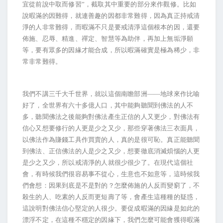
宜從前說中取而修習”，截取其中重要的部分來作觀修。比如
說暇滿的因難得，就連善趣的因都非常難得，因為真正持戒清
淨的人非常難得，而暇滿不只是要戒清淨這個根本的因，還要
佈施、忍辱、精進、禪定、智慧等為助伴，再加上無垢淨願
等，要有眾多的因緣才能合成，所以暇滿確實是極為稀少，非
常非常難得。
我們不講三千大千世界，就以這個南瞻部洲——地球來作比喻
好了，全世界有六十多億人口，其中能夠聽聞到佛法的人不
多，聽聞佛法之後能夠對佛法產生正信的人又更少，對佛法有
信心又想要修行的人更是少之又少，那些穿著佛法三衣面具，
以佛法作為賺錢工具作買賣的人，真的是很可恥。真正能聽聞
到佛法、正信佛法的人是少之又少，想要徹底消滅煩惱的人更
是少之又少，所以戒清淨的人就很少很少了。在現代這個社
會，有時候我們很容易事不從心，生意也不如意等，這時候我
們會想：因果到底是不是對的？怎麼佈施的人反而變窮了，不
殺生的人、吃素的人反而更短壽了等，會產生這種種的疑惑，
這說明對佛法信心堅定的人很少。要促成暇滿的因緣是如此的
漂浮不定，在這種不穩定的因緣下，我們怎麼可能會獲得暇滿