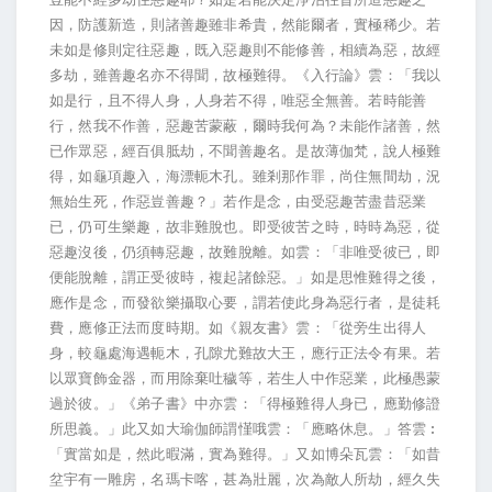
因，防護新造，則諸善趣雖非希貴，然能爾者，實極稀少。若
未如是修則定往惡趣，既入惡趣則不能修善，相續為惡，故經
多劫，雖善趣名亦不得聞，故極難得。《入行論》雲：「我以
如是行，且不得人身，人身若不得，唯惡全無善。若時能善
行，然我不作善，惡趣苦蒙蔽，爾時我何為？未能作諸善，然
已作眾惡，經百俱胝劫，不聞善趣名。是故薄伽梵，說人極難
得，如龜項趣入，海漂軛木孔。雖剎那作罪，尚住無間劫，況
無始生死，作惡豈善趣？」若作是念，由受惡趣苦盡昔惡業
已，仍可生樂趣，故非難脫也。即受彼苦之時，時時為惡，從
惡趣沒後，仍須轉惡趣，故難脫離。如雲：「非唯受彼已，即
便能脫離，謂正受彼時，複起諸餘惡。」如是思惟難得之後，
應作是念，而發欲樂攝取心要，謂若使此身為惡行者，是徒耗
費，應修正法而度時期。如《親友書》雲：「從旁生出得人
身，較龜處海遇軛木，孔隙尤難故大王，應行正法令有果。若
以眾寶飾金器，而用除棄吐穢等，若生人中作惡業，此極愚蒙
過於彼。」《弟子書》中亦雲：「得極難得人身已，應勤修證
所思義。」此又如大瑜伽師謂慬哦雲：「應略休息。」答雲︰
「實當如是，然此暇滿，實為難得。」又如博朵瓦雲：「如昔
坌宇有一雕房，名瑪卡喀，甚為壯麗，次為敵人所劫，經久失