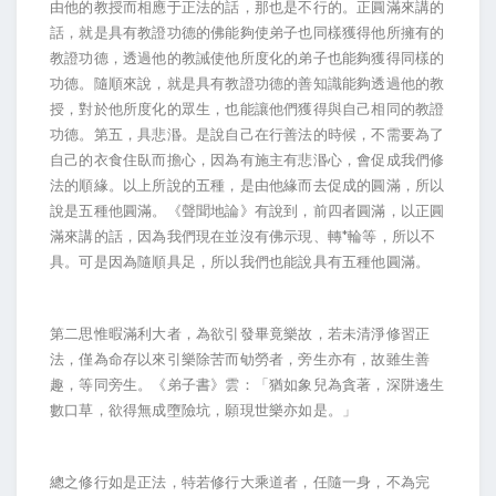
由他的教授而相應于正法的話，那也是不行的。正圓滿來講的
話，就是具有教證功德的佛能夠使弟子也同樣獲得他所擁有的
教證功德，透過他的教誡使他所度化的弟子也能夠獲得同樣的
功德。隨順來說，就是具有教證功德的善知識能夠透過他的教
授，對於他所度化的眾生，也能讓他們獲得與自己相同的教證
功德。第五，具悲湣。是說自己在行善法的時候，不需要為了
自己的衣食住臥而擔心，因為有施主有悲湣心，會促成我們修
法的順緣。以上所說的五種，是由他緣而去促成的圓滿，所以
說是五種他圓滿。《聲聞地論》有說到，前四者圓滿，以正圓
*
滿來講的話，因為我們現在並沒有佛示現、轉
輪等，所以不
具。可是因為隨順具足，所以我們也能說具有五種他圓滿。
第二思惟暇滿利大者，為欲引發畢竟樂故，若未清淨修習正
法，僅為命存以來引樂除苦而劬勞者，旁生亦有，故雖生善
趣，等同旁生。《弟子書》雲：「猶如象兒為貪著，深阱邊生
數口草，欲得無成墮險坑，願現世樂亦如是。」
總之修行如是正法，特若修行大乘道者，任隨一身，不為完