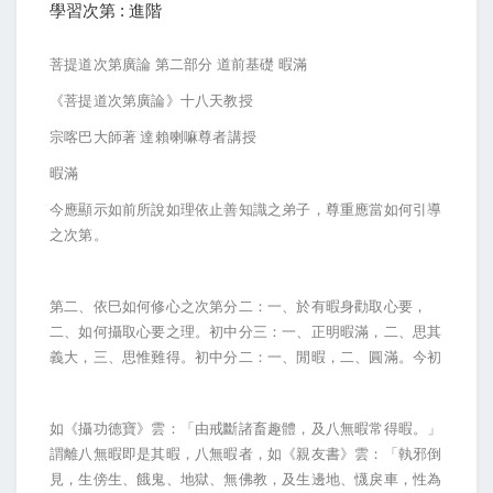
學習次第 : 進階
菩提道次第廣論
第二部分
道前基礎
暇滿
《菩提道次第廣論》十八天教授
宗喀巴大師著
達賴喇嘛尊者講授
暇滿
今應顯示如前所說如理依止善知識之弟子，尊重應當如何引導
之次第。
第二、依巳如何修心之次第分二：一、於有暇身勸取心要，
二、如何攝取心要之理。初中分三：一、正明暇滿，二、思其
義大，三、思惟難得。初中分二：一、閒暇，二、圓滿。今初
如《攝功德寶》雲：「由戒斷諸畜趣體，及八無暇常得暇。」
謂離八無暇即是其暇，八無暇者，如《親友書》雲：「執邪倒
見，生傍生、餓鬼、地獄、無佛教，及生邊地、懱戾車，性為