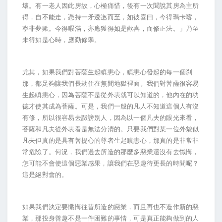
壞。有一老人因此房故，心極痛惜，後有一次聞說其房為主所
得，自不能走，憑持一矛逶迤而至，如彼喜曰，今得瑪卡喀，
寧非夢歟。今得暇滿，亦應獲得如是歡喜，而修正法。」乃至
未得如是心時，應勤修學。
尤其，如果我們對菩薩生起瞋恚心，瞋恚心發起的每一個刹
那，都足夠讓我們長劫住在無間地獄裡面。我們對菩薩很容易
生起瞋恚心，因為菩薩不是從外表就可以知道的，他內在的功
德才使其成為菩薩。可是，我們一般的凡人不知道這個人有沒
有修，所以很容易去譭謗別人，因為以一個凡夫的眼光來看，
菩薩和凡夫從外表看是無法分清的。只要我們對某一位外貌似
凡夫但真的是具有菩提心的尊者生起瞋恚心，那真的是非常非
常危險了。何況，我們過去所造的那麼多惡業還沒有去懺悔，
怎可能不會使這個惡業感果，讓我們在惡趣待更長的時間呢？
這是絕對會的。
如果我們決定要懺悔往昔所造的惡業，而且再也不造作新的惡
業，那投身善趣不是一件困難的事情，可是真正能夠做到的人