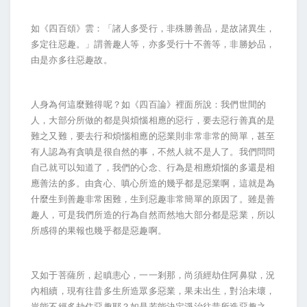
如《四百頌》雲：「諸人多受行，非殊勝善品，是故諸異生，
多定往惡趣。」謂善趣人等，亦多受行十不善等，非勝妙品，
由是亦多往惡趣故。
人身為何這麼難得呢？如《四百論》裡面所說：我們世間的
人，大部分所做的都是與煩惱相應的惡行，要去惡行善真的是
難之又難，要去行和煩惱相應的惡業則非常非常的簡單，甚至
有人認為有貪嗔是很自然的事，不然人就不是人了。我們問問
自己就可以知道了，我們的心念、行為是相應煩惱的多還是相
應善法的多。由貪心、嗔心所造的幾乎都是惡業啊，這就是為
什麼生到善趣非常困難，生到惡趣非常簡單的原因了。雖是善
趣人，可是我們所造的行為自然而然地大部分都是惡業，所以
所感得的果報也幾乎都是惡趣啊。
又如于菩薩所，起瞋恚心，一一剎那，尚須經劫住阿鼻獄，況
內相續，現有往昔多生所造眾多惡業，果未出生，對治未壞，
豈能不經多劫住惡趣耶？如是若能決定淨治往昔所造惡趣之