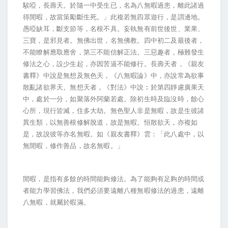
騃啞，長壽天。於隨一中受生已，名為八無暇過患，離此諸過
得閒暇，故當策勵斷生死。」此複若無四眾遊行，是謂邊地。
愚啞缺耳，斷支節等，名根不具。妄執無有前世後世、業果、
三寶，是邪見者。無佛出世，名無佛教。四中初二及最後者，
不能瞭解應取應舍，第三不能信解正法。三惡趣者，極難發生
修法之心，設少生起，亦因苦逼不能修行。長壽天者，《親友
書釋》中說是無想及無色天，《八無暇論》中，亦說常為欲事
散亂諸欲界天。無想天者，《對法》中說︰於第四靜慮廣果天
中，處於一分，如聚落外阿蘭若處。除初生時及臨沒時，餘心
心所，現行皆滅，住多大劫。無色聖人非是無暇，故是生彼諸
異生類，以無善根修解脫道，故是無暇。恒散欲天，亦複如
是，故說彼等亦名無暇。如《親友書釋》雲：「此八處中，以
無閒暇，修作善品，故名無暇。」
閒暇，是指有多餘的時間能夠修法。為了能夠有足夠的時間或
者能力學習佛法，我們必須要遠離八種無暇修法的過患，遠離
八無暇，就屬於暇滿。