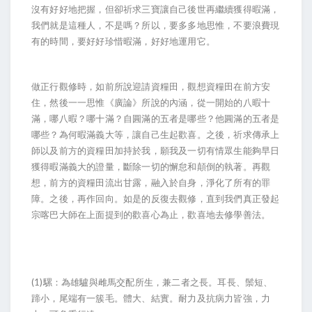
沒有好好地把握，但卻祈求三寶讓自己後世再繼續獲得暇滿，
我們就是這種人，不是嗎？所以，要多多地思惟，不要浪費現
有的時間，要好好珍惜暇滿，好好地運用它。
做正行觀修時，如前所說迎請資糧田，觀想資糧田在前方安
住，然後一一思惟《廣論》所說的內涵，從一開始的八暇十
滿，哪八暇？哪十滿？自圓滿的五者是哪些？他圓滿的五者是
哪些？為何暇滿義大等，讓自己生起歡喜。之後，祈求傳承上
師以及前方的資糧田加持於我，願我及一切有情眾生能夠早日
獲得暇滿義大的證量，斷除一切的懈怠和顛倒的執著。再觀
想，前方的資糧田流出甘露，融入於自身，淨化了所有的罪
障。之後，再作回向。如是的反復去觀修，直到我們真正發起
宗喀巴大師在上面提到的歡喜心為止，歡喜地去修學善法。
(1)
騾：為雄驢與雌馬交配所生，兼二者之長。耳長、鬃短、
蹄小，尾端有一簇毛。體大、結實。耐力及抗病力皆強，力