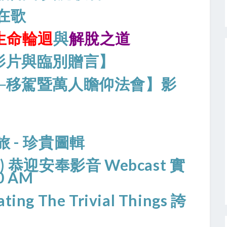
在歌
生命輪迴
與
解脫之道
影片與臨別贈言】
─移駕暨萬人瞻仰法會】影
 - 珍貴圖輯
 恭迎安奉影音 Webcast 實
0 AM
ting The Trivial Things 誇