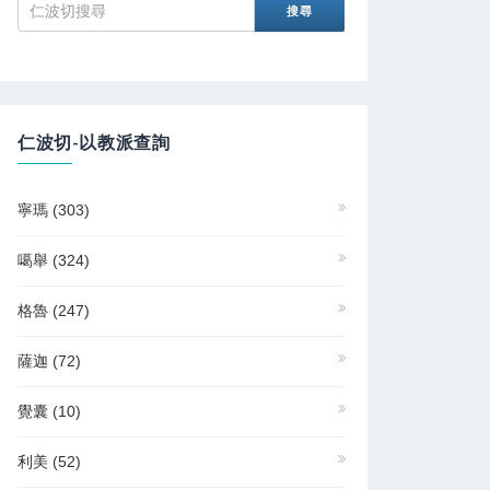
仁波切-以教派查詢
寧瑪
(303)
噶舉
(324)
格魯
(247)
薩迦
(72)
覺囊
(10)
利美
(52)