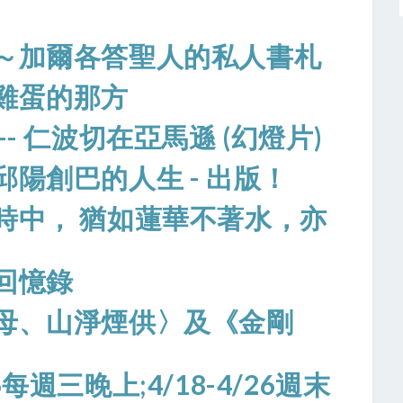
～加爾各答聖人的私人書札
雞蛋的那方
- 仁波切在亞馬遜 (幻燈片)
陽創巴的人生 - 出版！
時中， 猶如蓮華不著水，亦
回憶錄
母、山淨煙供〉及《金剛
/6每週三晚上;4/18-4/26週末