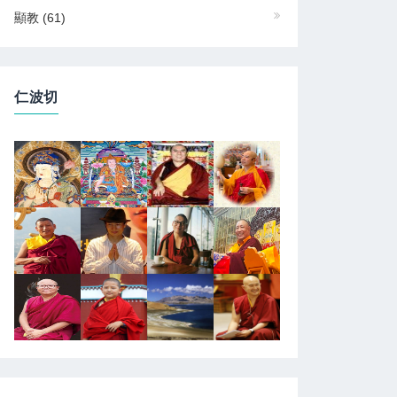
顯教
(61)
仁波切