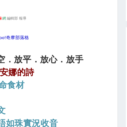
嘛
網
編輯部 報導
hoo!奇摩部落格
放空．放平．放心．放手
安娜的詩
命食材
文
語如珠實況收音