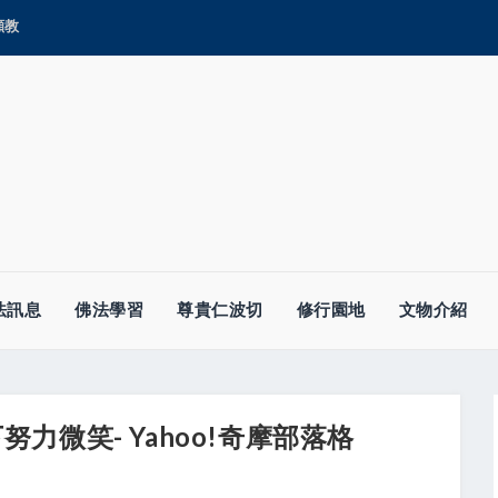
顯教
法訊息
佛法學習
尊貴仁波切
修行園地
文物介紹
力微笑- Yahoo!奇摩部落格