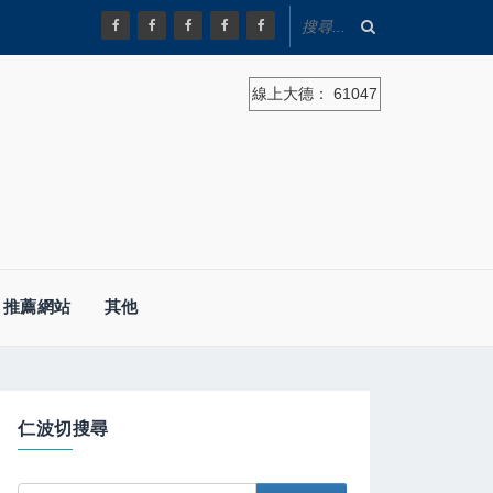
線上大德：
61047
推薦網站
其他
仁波切搜尋