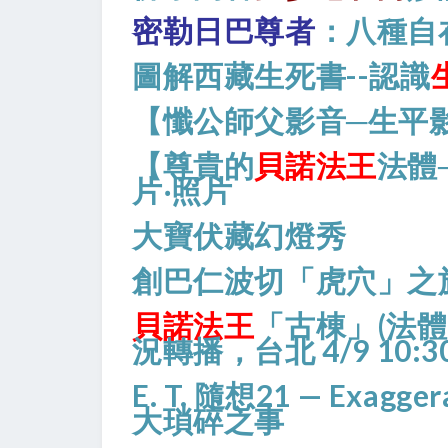
密勒日巴尊者
：八種自
圖解西藏生死書--認識
【懺公師父影音─生平
【尊貴的
貝諾法王
法體
片‧照片
大寶伏藏幻燈秀
創巴仁波切「虎穴」之旅
貝諾法王
「古棟」(法體)
況轉播，台北 4/9 10:3
E. T. 隨想21 — Exaggera
大瑣碎之事