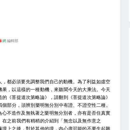
嘛
網
編輯部
人，都必須要先調整我們自己的動機。為了利益如虛空
佛果，以這樣的一種動機，來聽聞今天的大乘法。今天
造的《菩提道次第略論》，請翻到《菩提道次第略論》
四個部分，須辨別樂明無分別中有證、不證空性二種。
為心不造作及無執著之樂明無分別者，亦有是否住真實
。在之前我們有稍稍的介紹到「無念以及無作意之
緣境上之後，對於其他的境，內心盡可能的不要生起雜