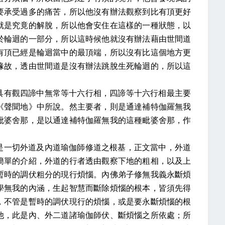
要承受過多的痛苦，所以他沒有辦法觀察到比有頂更好
就是究竟的解脫，所以他會安住在這樣的一種狀態，以
於輪迴的一部分，所以這時候他就沒有辦法藉由世間道
有頂已經是輪迴當中的最頂端，所以沒有比這個地方更
緣故，透由世間道是沒有辦法跳脫生死輪迴的，所以這
具有觀四諦中無常等十六行相，四諦等十六行相最主要
《聲聞地》中所說。然主要者，則是通達補特伽羅無我
毗婆舍那，是以通達補特伽羅無我的這種毗婆舍那，作
是一切外道及內道瑜伽師修道之根基，正文當中，外道
簡單的介紹，外道的行者透由觀察下地的粗相，以及上
暫時的調伏粗分的現行煩惱。內佛弟子修無我義永斷煩
學無我的內涵，生起智慧而斷除煩惱的根本，皆須先得
，不管是暫時的調伏現行的煩惱，或是要永斷煩惱的根
他，此是內、外二道諸瑜伽師伏、斷煩惱之所依處；所