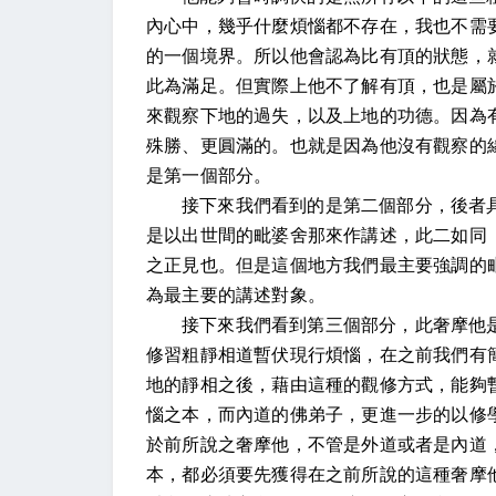
內心中，幾乎什麼煩惱都不存在，我也不需
的一個境界。所以他會認為比有頂的狀態，
此為滿足。但實際上他不了解有頂，也是屬
來觀察下地的過失，以及上地的功德。因為
殊勝、更圓滿的。也就是因為他沒有觀察的
是第一個部分。
接下來我們看到的是第二個部分，後者
是以出世間的毗婆舍那來作講述，此二如同
之正見也。但是這個地方我們最主要強調的
為最主要的講述對象。
接下來我們看到第三個部分，此奢摩他
修習粗靜相道暫伏現行煩惱，在之前我們有
地的靜相之後，藉由這種的觀修方式，能夠
惱之本，而內道的佛弟子，更進一步的以修
於前所說之奢摩他，不管是外道或者是內道
本，都必須要先獲得在之前所說的這種奢摩