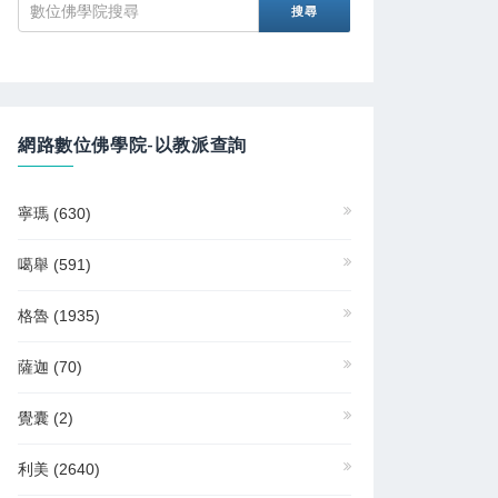
網路數位佛學院-以教派查詢
寧瑪
(630)
噶舉
(591)
格魯
(1935)
薩迦
(70)
覺囊
(2)
利美
(2640)