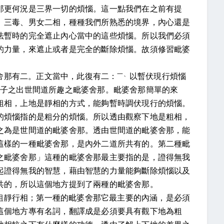
那更何況是三界一切的煩惱。這一點我們在之前有提
、三毒、男女二相，種種我們所熟悉的境界，內心還是
法暫時的完全遮止內心當中的這些煩惱。所以我們必須
的力量，來遮止或者是完全的斷除煩惱。故須修習毗婆
一、
舍那有二。正文當中，此復有二：
以暫伏現行煩惱
種子之出世間道所趣之毗婆舍那。毗婆舍那簡單的來
粗相，上地是靜相的方式，能夠暫時調伏現行的煩惱。
的煩惱指的是粗分的煩惱。所以透由觀察下地是粗相，
之為是世間道的毗婆舍那。透由世間道的毗婆舍那，能
這樣的一種毗婆舍那，是內外二道所共有的。第二種毗
之毗婆舍那」這種的毗婆舍那最主要指的是，證得無我
起證得無我的智慧，藉由智慧的力量能夠斷除煩惱以及
共的，所以這個地方提到了兩種的毗婆舍那。
粗靜行相；第一種的毗婆舍那它最主要的內涵，是必須
這個地方專有名詞，翻譯成是必須要具有觀下地為粗