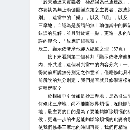
「於未通達真實義者，極易誤為已通達故」
亦妄執為無上瑜伽圓滿次第之主要者，故應
別」，這當中的「樂」，以及「明」，以及
三摩地，自認為是所謂的無上瑜伽當中的圓
錯誤的見解，並且對於這一點，更進一步的
誤的觀念，「故應詳細觀察」。
辰二、顯示依奢摩他趣入總道之理（
57
頁
接下來看到第二個科判「顯示依奢摩他
內、外共道，這個科判當中的內容分六：一
得於前所說無分別定之作意者，僅應修此具
前所說的無分別定，我們是否就只修學這樣
這種定呢？
於相續中引發如是妙三摩地，是為引生
何修此三摩地，尚不能斷欲界煩惱，況能斷
地，最主要的目的是為了要能夠斷除煩惱的
候，更進一步的生起能夠斷除煩惱的毗婆舍
使我們修學三摩地的時間再長，我們再精進