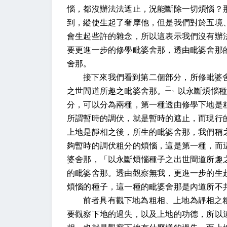
惱，都沒辦法法遮止，況能斷除一切煩惱？
到，縱使生起了奢摩他，但是我們對於五境
會生起些許的雜念，所以這表示我們沒有辦
要更進一步的修學毗婆舍那，透由毗婆舍那
舍那。
接下來我們看到第二個部分，所修毗婆
二、
之世間道所趣之毗婆舍那。
以永斷煩惱
分，可以分為兩種，第一種透由修學下地是
所謂暫時的調伏，就是暫時的遮止，而現行
上地是靜相之後，所生的毗婆舍那，我們稱
夠暫時的調伏粗分的煩惱，這是第一種，而
婆舍那，「以永斷煩惱種子之出世間道所趣
的毗婆舍那。透由觀察無我，更進一步的生
煩惱的種子，這一種的毗婆舍那是內道所不
前者具有觀下地為粗相、上地為靜相之
要觀察下地的過失，以及上地的功德，所以