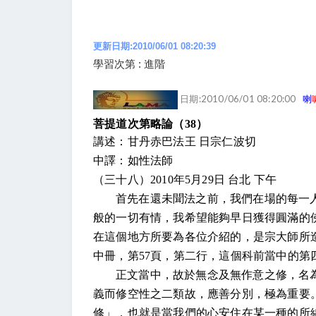
更新日期:2010/06/01 08:20:39
學習次第 : 進階
日期:2010/06/01 08:20:00
喇
菩提道次第略論（
38
）
講述：甘丹赤巴法王 日宗仁波切
中譯：如性法師
（三十八）
2010
年
5
月
29
日
台北 下午
首先在還未聞法之前，我們在場的每一
般的一切有情，我希望能夠早日獲得圓滿的
在這個地方所要為各位介紹的，是宗大師所
中冊，第
57
頁，第二行，這個科前當中的第
正文當中，故於無念及無作意之修，名
義而修空性之二類故，應善分別，極為重要
修」，也就是當我們的心安住在某一種的所