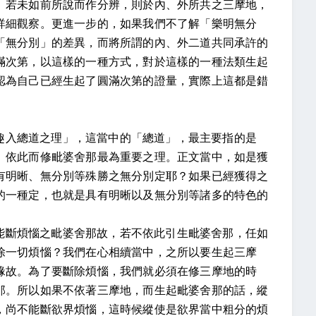
。若未如前所說而作分辨，則於內、外所共之三摩地，
詳細觀察。更進一步的，如果我們不了解「樂明無分
「無分別」的差異，而將所謂的內、外二道共同承許的
滿次第，以這樣的一種方式，對於這樣的一種法類生起
認為自己已經生起了圓滿次第的證量，實際上這都是錯
）
趣入總道之理」，這當中的「總道」，最主要指的是
、依此而修毗婆舍那最為重要之理。正文當中，如是獲
有明晰、無分別等殊勝之無分別定耶？如果已經獲得之
的一種定，也就是具有明晰以及無分別等諸多的特色的
能斷煩惱之毗婆舍那故，若不依此引生毗婆舍那，任如
除一切煩惱？我們在心相續當中，之所以要生起三摩
緣故。為了要斷除煩惱，我們就必須在修三摩地的時
那。所以如果不依著三摩地，而生起毗婆舍那的話，縱
，尚不能斷欲界煩惱，這時候縱使是欲界當中粗分的煩