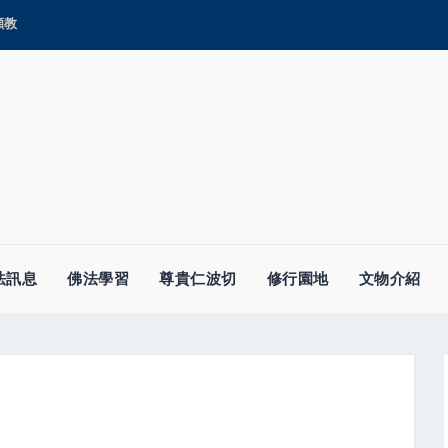
顯教
法訊息
佛法學習
尊貴仁波切
修行園地
文物介紹