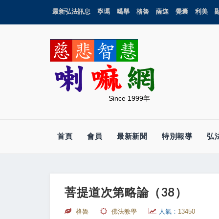
最新弘法訊息
寧瑪
噶舉
格魯
薩迦
覺囊
利美
Since 1999年
首頁
會員
最新新聞
特別報導
弘
菩提道次第略論（38）
格魯
佛法教學
人氣：
13450