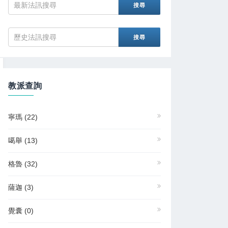
教派查詢
寧瑪
(22)
噶舉
(13)
格魯
(32)
薩迦
(3)
覺囊
(0)