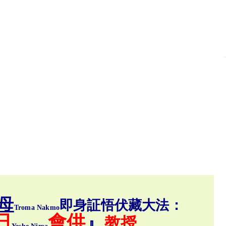
母
即身証悟伏藏大法：
Troma Nakmo
日
會供
』
教授