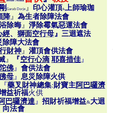
Yeshe Nima
剛
』
印心灌頂
上師瑜珈
Garab
Dorje
&
頌降
』
為生者除障法
會
浴除晦
』
淨除霉氣惡運法會
心經
、
獅面空行母
』
三迴遮法
災除障大法會
行財神
』
灌頂會供
法
會
滅
』
『
空行心滴
耶喜措佳
』
陀佛
』
會供
法
會
佛母
』
息災除障火供
『
藥叉財神總集
:
財寶主
阿巴囉濟
增益祈福
火供
阿巴囉濟達
』
招財祈福增益
大迴
&
向法會