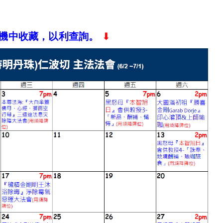
機中收藏，以利查詢。
⬇︎​