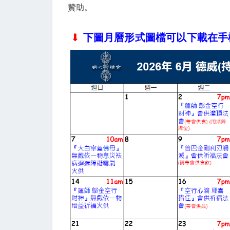
贊助。
⬇︎​
下圖月曆形式圖檔可以下載在手