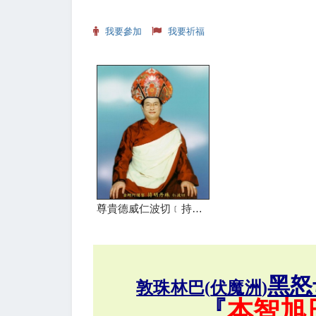
我要參加
我要祈福
尊貴德威仁波切﹝持明丹珠仁波切﹞
黑怒
敦珠林巴
(
伏魔洲
)
『
本智旭