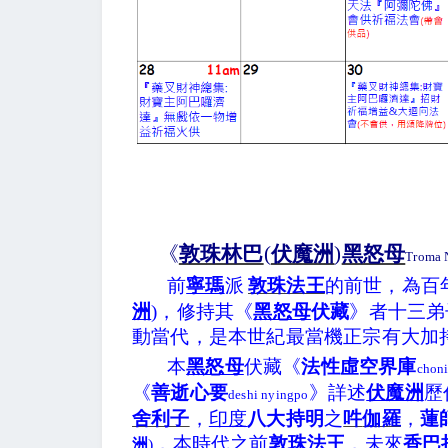
《
敦珠林巴
(
伏魔洲
)
黑怒母
Troma
前
寧瑪
派
敦珠法王
的前世，為百
洲
)，修持其《
黑怒母
伏藏
》者十三弟
動當代，是本世紀最當機正宗有大加
本
黑怒母
伏藏
《
法
性虛空界庫
choni
《
善逝心要
》
詳述
伏魔洲
歷
deshi
nyingpo
舍利子
，
印度
八大持明
之
吽
伽羅
，
蓮
，本時代之前
敦珠法王
，未來
香巴
洲
)