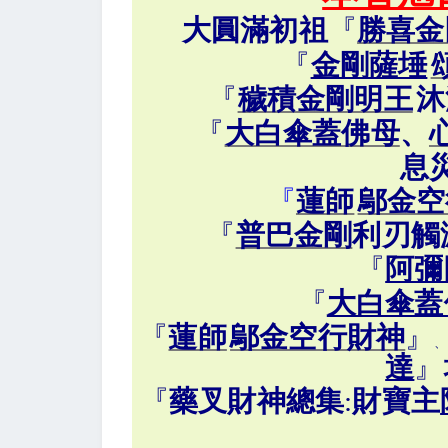
大圓滿初祖
『
勝喜金
『
金剛薩埵
『
穢積金剛明王
沐
『
大白傘蓋佛母
、
息
『
蓮師
鄔金空
『
普巴金剛
利刃觸
『
阿彌
『
大白傘蓋
『
蓮師
鄔金空行財神
』
、
達
』
『
藥叉財神總集
:
財寶主