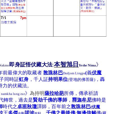
本智旭日
即身証悟
伏藏大法
:
》
 Nakmo
Y
eshe Nima
年前最偉大的取藏者
敦珠林巴
(
義
伏魔
Dudjom Lingpa
子同時証
虹身
，千人証
持明果位
，轟
(
登地的佛菩薩)
持力的伏藏法。
》
為持明
薩拉哈葩
所傳，傳承祈請
 namkha lung zur
代轉世，過去是
賢劫千佛的導師
，
釋迦牟尼
佛時是
師
時代之
卓班秋瓊
譯師，百年前之
敦珠林巴
(
伏魔
拉
王
多傑
諾波
，
千佛之最後佛
:
無邊信解
佛
(
藏
金剛
銳利