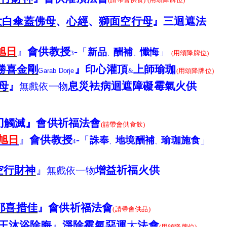
大白傘蓋佛母
、
心經
、
獅面空行母
』
三迴遮法
旭日
』
會供教授
-
「
新品
酬補
懺悔
」
3
、
、
(
用頌降牌位)
勝喜金剛
』印心灌頂
上師瑜珈
Garab
Dorje
&
(
用頌降牌位)
母
』
息災
袪病
迴遮障礙霉氣火供
無戲依一物
刃觸滅』會供祈福法會
(
請帶會供食飲)
旭日
』
會供教授
-
「
誅奉
地境酬補
瑜珈施食
」
4
、
、
空行財神
』
增益祈福
火供
無戲
依
一物
耶喜措佳
』會供祈福法會
(
請
帶會供品)
王
沐浴除晦
』
淨除霉氣惡運
大
法會
(
用頌降牌位)