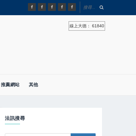
線上大德：
61840
推薦網站
其他
法訊搜尋