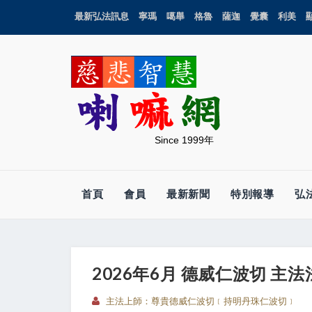
最新弘法訊息
寧瑪
噶舉
格魯
薩迦
覺囊
利美
Since 1999年
首頁
會員
最新新聞
特別報導
弘
2026年6月 德威仁波切 主法
主法上師：尊貴德威仁波切﹝持明丹珠仁波切﹞