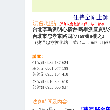
住持金剛上師
法會地點
:
所有法會包括火供、放生都在
台北寧瑪派明心精舍‧噶舉派直貢弘
台北市忠孝東路四段169號8樓之2
（捷運忠孝敦化站一號出口，前神旺飯
請電：
何
師姐
0932-137-624
王
師兄
0961-077-188
黃
師兄
0933-154-418
吳
師姐
0910-304-610
郭
師姐
0933-060-937
法會時間及內容
:
『
蓮師
鄔金
6月2日 (星期
二
7pm
)
-