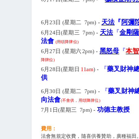
天法
『
阿彌
6月23日 (
星期
二
7pm
)
-
天法
『
金剛
6月24日(
星期
三
7pm
)
-
法會
(
用頌降牌位)
黑怒母
『
本智
6月27日 (
星期六
2pm
)
-
降牌位)
『
藥叉財神
6月28日(
星期
日
11am
)
-
供
『
藥叉財神
6月30日 (
星期
二
7pm
)
-
向法會
(
不會供，用頌降牌位)
功德主教授
7月1日(
星期
三
7pm
)
-
費用：
法會無規定收費，隨喜供養贊助，廣種福田