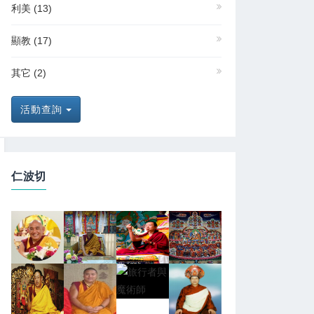
利美
(13)
顯教
(17)
其它
(2)
活動查詢
仁波切