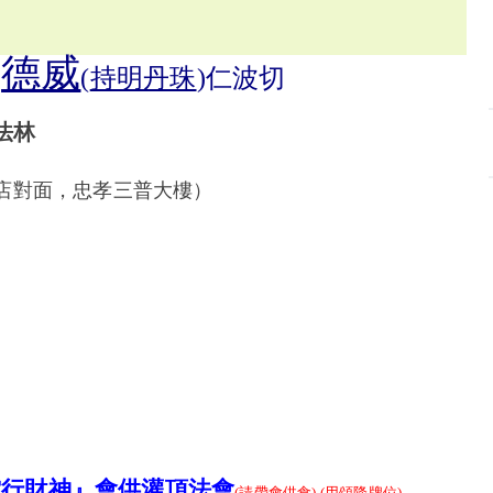
德威
(
持明丹珠
)仁波切
法林
店對面，忠孝三普大樓）
空行財神
』
會供灌頂法會
(
請
帶
會供
食
) (
用頌降牌位
)