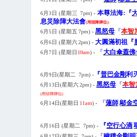
本尊法海:
『
6月3日 (
星期
三
7pm
)
-
息災除障大法會
(
用頌降牌位
)
黑怒母
『
本智
6月5日 (
星期
五
7pm
)
-
大圓滿初祖
『
6月6日 (
星期六
2pm
)
-
『
大白傘蓋佛
6月7日
(
星期
日
10am
)
-
『
普巴金剛
利
6月9日(
星期
二
7pm
)
-
黑怒母
『
本智
6月13日(
星期
六
2pm
)
-
(
用頌降牌位)
『
蓮師
鄔金
6月14日(
星期
日
11am
)
-
『
空行心滴
6月16日 (
星期
二
7pm
)
-
『
穢積金剛明
6月17日(
星期
三
7pm
)
-