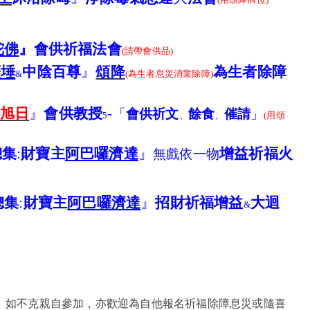
陀佛
』會供祈福法會
(
請
帶會供品)
薩埵
中陰百尊
』
頌降
為生者除障
&
(
為生者息災消業除障)
旭日
』
會供教授
-
「
會供祈文
餘食
催請
」
5
、
、
(
用頌
總集
:
財寶主
阿巴囉濟達
』
增益祈福
火
無戲
依
一物
總集
:
財寶主
阿巴囉濟達
』
招財祈福增益
大迴
&
。如不克親自參加，亦歡迎為自他報名祈福除障息災或隨喜