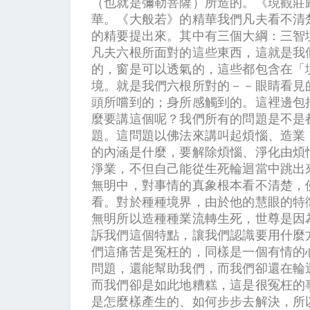
（也就是彌勒菩薩）所造的。《現觀莊
華。《大般若》的精華我們凡夫看不清
的精要提出來。其中有三個大綱：三智
凡夫六根所面對的這些東西，這就是我
的，窗是可以透氣的，這些都包含在「
境。就是我們六根所對的－－眼睛看見
頭所嚐到的；身所感觸到的。這裡邊包
麼要講這個呢？我們所有的問題是不是
題。這問題以佛法來講叫起煩惱、造業
的內涵是什麼，要解除煩惱、淨化由煩
淨業，不但自己能從生死輪迴當中跳出
無明中，對事情的真象根本看不清楚，
看。對於種種境界，由於他的慧眼的特
無明所以造種種業流轉生死，世尊是因
訴我們這個特點，讓我們認識要用什麼
們這痛苦是冤枉的，同樣是一個有情的
問題，還能幫助我們，而我們卻還在輪
而我們卻是如此地糟糕，這是很冤枉的
是怎麼樣產生的、如何步步去解決，所