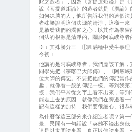
此之造者」，因為《菩提道炬論》是《
說《菩提道炬論》的造者就是《廣論》
如何殊勝的人，他所告訴我們的這個法
者殊勝說明這個法源的清淨，這樣一來
是啟發我們的渴仰之心，以其作為學習
個法的根源是清淨的。關於阿底峽尊者
※﹝其殊勝分三：①圓滿種中受生事理
今初﹞
他講的是阿底峽尊者，我們應該了解，
同學先把《宗喀巴大師傳》、《阿底峽
位大師的傳記。不要把他們的傳記當作
趣，就像看一般的傳記一樣。等到我第
授，我們平常從文字上看不出來，等到
能走上去的原因；就像我們在旁邊看一
記有這樣的加持，我們要很細心、
為什麼從這三部分來介紹造者呢？第一
景。民間有一句話說「英雄不論出身低
這是以世間法來看。真正以佛法來看，