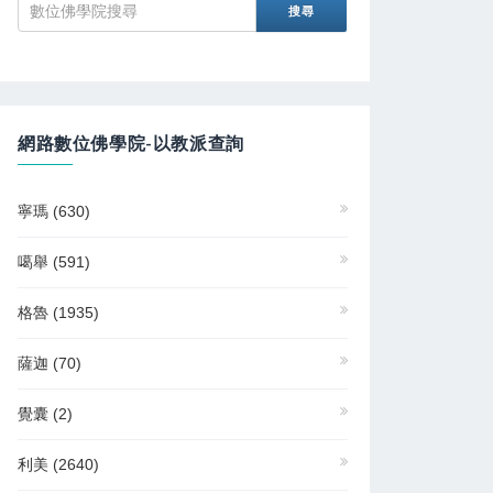
網路數位佛學院-以教派查詢
寧瑪
(630)
噶舉
(591)
格魯
(1935)
薩迦
(70)
覺囊
(2)
利美
(2640)