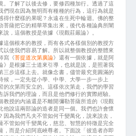
境。了解了以後去修，要修四種加行。透過了這
我們現在因為無明而有種種的行為，這行為就是
感得什麼樣的果呢？永遠在生死中輪迴。佛的整
勒菩薩把它的精華萃集出來，後代各種論典所闡
體來說，這個教授是依據《現觀莊嚴論》。
據這個根本的教授，而有各式各樣個別的教授方
式以使我們容易了解。所以就整個教授的整體來
師寫《
菩提道次第廣論
》還有一個依據，就是阿
論》是根據三士道來引導，也就是說，是照著我
第三步這樣上去。就像念書，儘管最究竟圓滿的
時候，一定先從小學、中學、大學一步一步上
習的次第而安立的。這樣依次第走，我們的學習
告訴我們的理論，而且是他們修行的實際經驗。
個教授的內涵還是不離開彌勒菩薩所造的《現觀
此他說這兩部論的造者是同一個。我們也許會懷
？因為我們凡夫不管如何千變萬化，說來說去，
薩不管如何千變萬化，慈悲、智慧的特徵是完全
薩，而是介紹阿底峽尊者。下面說「彼造者亦即