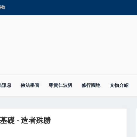
顯教
法訊息
佛法學習
尊貴仁波切
修行園地
文物介紹
礎 - 造者殊勝