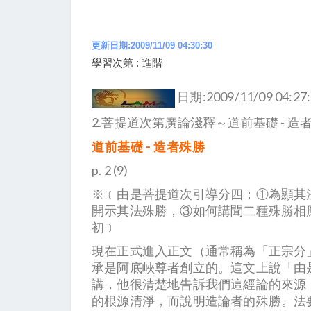
更新日期:2009/11/09 04:30:30
學習次第 : 進階
日期:2009/11/09 04:27
2.菩提道次第廣論淺釋～道前基礎 - 造
道前基礎 - 造者殊勝
p. 2 (9)
※﹝由是菩提道次引導分四：①為顯其
開示其法殊勝，③如何講聞二種殊勝相
初﹞
現在正式進入正文（通常稱為「正宗分
承是阿底峽尊者創立的。這文上說「由
講，他很清楚地告訴我們這經論的來源
的根源清淨，而說明造論者的殊勝。法