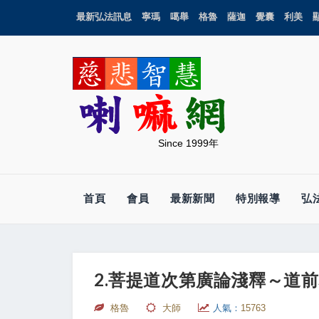
最新弘法訊息
寧瑪
噶舉
格魯
薩迦
覺囊
利美
Since 1999年
首頁
會員
最新新聞
特別報導
弘
2.菩提道次第廣論淺釋～道前基
格魯
大師
人氣：
15763