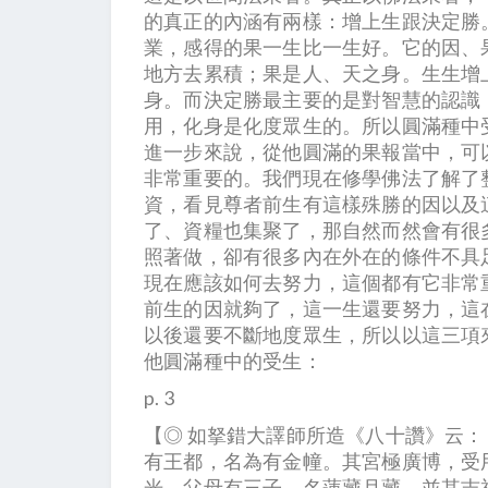
的真正的內涵有兩樣：增上生跟決定勝
業，感得的果一生比一生好。它的因、
地方去累積；果是人、天之身。生生增
身。而決定勝最主要的是對智慧的認識
用，化身是化度眾生的。所以圓滿種中
進一步來說，從他圓滿的果報當中，可
非常重要的。我們現在修學佛法了解了
資，看見尊者前生有這樣殊勝的因以及
了、資糧也集聚了，那自然而然會有很
照著做，卻有很多內在外在的條件不具
現在應該如何去努力，這個都有它非常
前生的因就夠了，這一生還要努力，這
以後還要不斷地度眾生，所以以這三項
他圓滿種中的受生：
p. 3
【◎ 如拏錯大譯師所造《八十讚》云
有王都，名為有金幢。其宮極廣博，受
光。父母有三子，名蓮藏月藏，並其吉