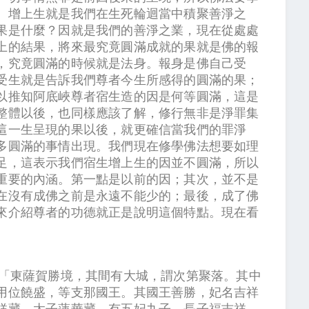
。增上生就是我們在生死輪迴當中積聚善淨之
果是什麼？因就是我們的善淨之業，現在從處處
上的結果，將來最究竟圓滿成就的果就是佛的報
，究竟圓滿的時候就是法身。報身是佛自己受
受生就是告訴我們尊者今生所感得的圓滿的果；
以推知阿底峽尊者宿生造的因是何等圓滿，這是
整體以後，也同樣應該了解，修行無非是淨罪集
這一生呈現的果以後，就更確信當我們的罪淨
多圓滿的事情出現。我們現在修學佛法想要如理
足，這表示我們宿生增上生的因並不圓滿，所以
重要的內涵。第一點是以前的因；其次，並不是
在沒有成佛之前是永遠不能少的；最後，成了佛
來介紹尊者的功德就正是說明這個特點。現在看
：「東薩賀勝境，其間有大城，謂次第聚落。其中
用位饒盛，等支那國王。其國王善勝，妃名吉祥
祥藏。太子蓮華藏，有五妃九子。長子福吉祥，