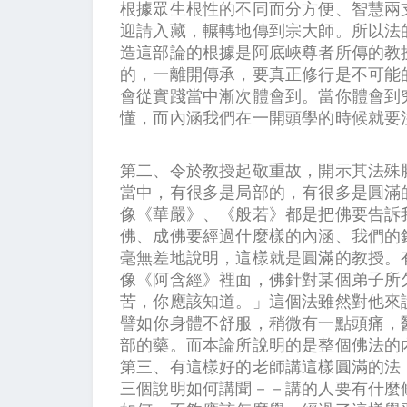
根據眾生根性的不同而分方便、智慧兩
迎請入藏，輾轉地傳到宗大師。所以法
造這部論的根據是阿底峽尊者所傳的教
的，一離開傳承，要真正修行是不可能
會從實踐當中漸次體會到。當你體會到
懂，而內涵我們在一開頭學的時候就要
第二、令於教授起敬重故，開示其法殊
當中，有很多是局部的，有很多是圓滿
像《華嚴》、《般若》都是把佛要告訴
佛、成佛要經過什麼樣的內涵、我們的
毫無差地說明，這樣就是圓滿的教授。
像《阿含經》裡面，佛針對某個弟子所
苦，你應該知道。」這個法雖然對他來
譬如你身體不舒服，稍微有一點頭痛，
部的藥。而本論所說明的是整個佛法的
第三、有這樣好的老師講這樣圓滿的法
三個說明如何講聞－－講的人要有什麼