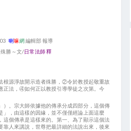
:03
喇
嘛
網
編輯部 報導
者殊勝～文/
日常法師 釋
法根源淨故開示造者殊勝，②令於教授起敬重故
應正法，④如何正以教授引導學徒之次第。今
」）。宗大師依據他的傳承分成四部分，這個傳
是」，由這樣的因緣，並不僅僅經論上面這麼
，這個傳承是這樣來的。第一、為了顯示這個法
要靠人來講說，世尊把最詳細的法說出來，後來