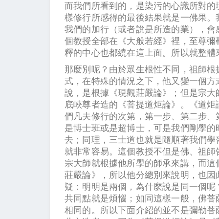
而我們所看到的，是染污的心識所對的
樣修行所感得的最後結果就是一佛果。
我們的加行（或者說是所造的業），會
個教授全部在《大般若經》裡，至尊彌
釋的中心也都繞在這上面。所以就整
那麼別呢？由於眾生根性不同，祖師根
式，在特殊的情況之下，他又變一個方
說，是根據《現觀莊嚴論》；但是宗大
底峽尊者造的《菩提道炬論》。《道炬
們凡夫修行的次第，第一步、第二步、
是博士班或是超博士，可是我們剛學的
去；同理，三士道也就是隨順著我們學
就非常容易。這個教授不但是佛、祖師
宗大師就根據他所學的師承來講，而這
莊嚴論》，所以他分總別來說明，也因
疑：明明是兩個，為什麼說是同一個呢
共同點就是煩惱；如同這樣一般，佛菩
相同的。所以下面介紹的並不是彌勒菩