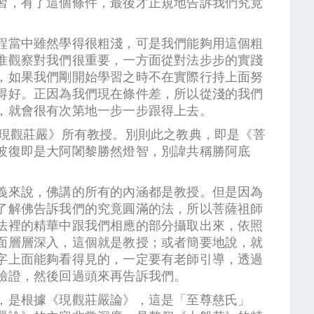
習，有了這個條件，最後才正規地告訴我們究竟
程當中雖然學得很粗淺，可是我們能夠用這個粗
惟觀察對我們很重要，一方面從對法步步的實踐
，如果我們剛開始學習之時不在實際行持上面努
得好。正因為我們現在條件差，所以從淺的我們
，就會很有次第地一步一步跟得上去。
《現觀莊嚴》所有教授。別則此之教典，即是《菩
彼復即是大阿闍黎勝然燈智，別諱共稱勝阿底
義來說，佛講的所有的內涵都是教授。但是因為
了解佛告訴我們的究竟圓滿的法，所以菩薩祖師
法裡的精華中跟我們相應的部分攝取出來，依照
面層層深入，這個就是教授；或者簡要地說，就
字上面能夠看得見的，一定要有老師引導，透過
行驗證，然後回過頭來再告訴我們。
，是根據《現觀莊嚴論》，這是「至尊慈氏」