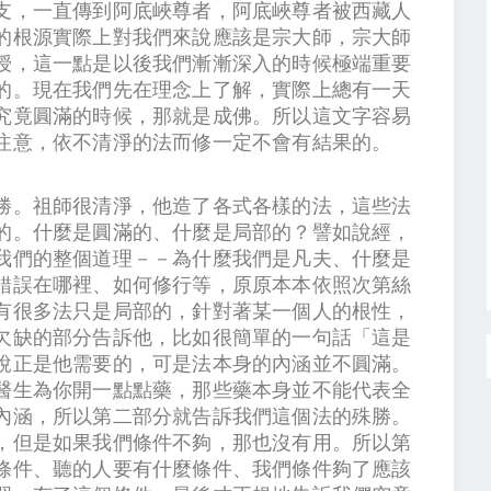
支，一直傳到阿底峽尊者，阿底峽尊者被西藏人
的根源實際上對我們來說應該是宗大師，宗大師
授，這一點是以後我們漸漸深入的時候極端重要
的。現在我們先在理念上了解，實際上總有一天
究竟圓滿的時候，那就是成佛。所以這文字容易
注意，依不清淨的法而修一定不會有結果的。
勝。祖師很清淨，他造了各式各樣的法，這些法
的。什麼是圓滿的、什麼是局部的？譬如說經，
我們的整個道理－－為什麼我們是凡夫、什麼是
錯誤在哪裡、如何修行等，原原本本依照次第絲
有很多法只是局部的，針對著某一個人的根性，
欠缺的部分告訴他，比如很簡單的一句話「這是
說正是他需要的，可是法本身的內涵並不圓滿。
醫生為你開一點點藥，那些藥本身並不能代表全
內涵，所以第二部分就告訴我們這個法的殊勝。
，但是如果我們條件不夠，那也沒有用。所以第
條件、聽的人要有什麼條件、我們條件夠了應該