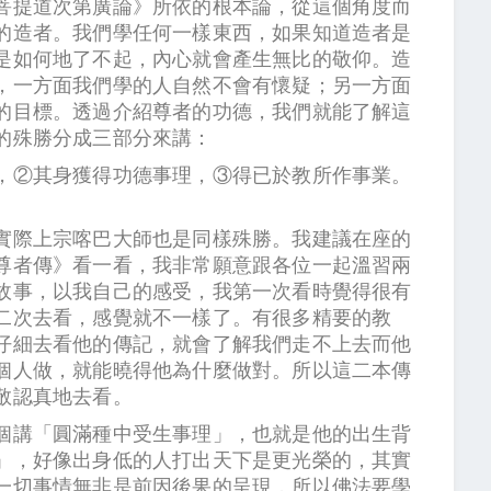
菩提道次第廣論》所依的根本論，從這個角度而
的造者。我們學任何一樣東西，如果知道造者是
是如何地了不起，內心就會產生無比的敬仰。造
，一方面我們學的人自然不會有懷疑；另一方面
的目標。透過介紹尊者的功德，我們就能了解這
的殊勝分成三部分來講：
，②其身獲得功德事理，③得已於教所作事業。
實際上宗喀巴大師也是同樣殊勝。我建議在座的
尊者傳》看一看，我非常願意跟各位一起溫習兩
故事，以我自己的感受，我第一次看時覺得很有
二次去看，感覺就不一樣了。有很多精要的教
仔細去看他的傳記，就會了解我們走不上去而他
個人做，就能曉得他為什麼做對。所以這二本傳
很恭敬認真地去看。
個講「圓滿種中受生事理」，也就是他的出生背
」，好像出身低的人打出天下是更光榮的，其實
一切事情無非是前因後果的呈現，所以佛法要學