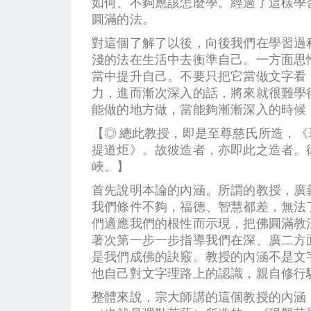
如何、不夠應該怎麼學。經過了這樣學
圓滿的法。
對這個了解了以後，向後我們在學習過
淺的法在生活中去衡準自己。一方面思
當中提升自己。不要只把它當做文字看
力，進而漸次深入的話，將來就很難學
能做的地方做，當能夠漸漸深入的時候
【◎ 總此教授，即是至尊慈氏所造，
提道炬》。故彼造者，亦即此之造者。
峽。】
首先說明本論的內涵。所謂的教授，廣
我們條件不夠，福德、智慧都差，無法
們適應我們的根性而示現，把佛圓滿教
著次第一步一步指導我們在深、廣二方
是我們成佛的訣竅。教授的內涵不是文
他自己對文字理路上的認識，親自修
整體來說，宗大師講的這個教授的內涵