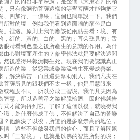
嚴論》的內容非常深廣，是整個《大般若》的精
楚，只有像彌勒菩薩這樣的等覺菩薩才能夠把它
境、四加行、一佛果，這個也簡單說一下。我們
們所對的境。例如我們看到這面牆的顏色是白
境」裡邊。原則上我們應該從兩點去看：境、有
的，紅的、黃的、白的、黑的；耳朵聽見的；舌
括眼睛看到色塵之後所產生的意識的作用。為什
都由心對境而產生的？修學佛法就是要解決這問
，然後感得果報流轉生死。現在我們要認識真正
惱所造的業，從惡業或染業流轉生死變成善業、
來，解決痛苦，而且還要幫助別人。我們凡夫在
佛菩薩所見的跟我們不太一樣，他是用慧眼來
徵或程度不同，所以分成三智境。我們凡夫因為
為智慧，所以造善淨之業解脫輪迴。因此佛就告
方式才能夠得到它。了解了這個以後，就曉得我
心識，為什麼佛成了佛，不但解決了自己的苦樂
迴？他解決了以後，所證的是多麼崇高的地位，
事情。這些不但啟發我們的信心，而且了解問題
以叫「三智境」，也就是以佛的智慧所對的境；