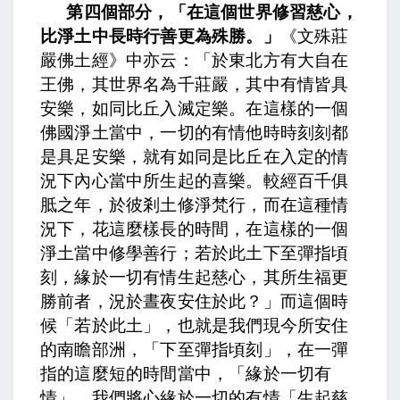
第四個部分，「在這個世界修習慈心，
比淨土中長時行善更為殊勝。」
《文殊莊
嚴佛土經》中亦云：「於東北方有大自在
王佛，其世界名為千莊嚴，其中有情皆具
安樂，如同比丘入滅定樂
。在這樣的一個
佛國淨土當中，一切的有情他時時刻刻都
是具足安樂，就有如同是比丘在入定的情
況下內心當中所生起的喜樂。
較經百千俱
胝之年，於彼剎土修淨梵行
，而在這種情
況下，花這麼樣長的時間，在這樣的一個
淨土當中修學善行；
若於此土下至彈指頃
刻，緣於一切有情生起慈心，其所生福更
勝前者，況於晝夜安住於此？
」而這個時
候「若於此土」，也就是我們現今所安住
的南瞻部洲，「下至彈指頃刻」，在一彈
指的這麼短的時間當中，「緣於一切有
情」，我們將心緣於一切的有情「生起慈