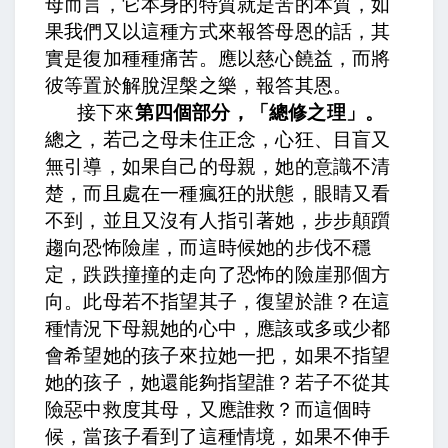
母而言，它本身的特質就是苦的本質，如
果我們又以這種方式來報答母恩的話，其
實是復加種種痛苦。
應以慈心饒益，而將
彼等置於解脫涅槃之樂，報答其恩。
接下來
第四個部分，「總修之理」。
總之，若己之母未住正念，心狂、目盲又
無引導
，如果自己的母親，她的意識不清
楚，而且處在一種瘋狂的狀態，眼睛又看
不到，並且又沒有人指引著她，
步步顛躓
趨向恐怖險崖，
而這時候她的步伐不穩
定，跌跌撞撞的走向了恐怖的險崖那個方
向。
此母若不指望其子，復望於誰
？在這
種情況下母親她的心中，應該或多或少都
會希望她的孩子來拉她一把，如果不指望
她的孩子，她還能夠指望誰？
若子不從其
險惡中救度其母，又應誰救
？而這個時
候，當孩子看到了這種情境，如果不伸手