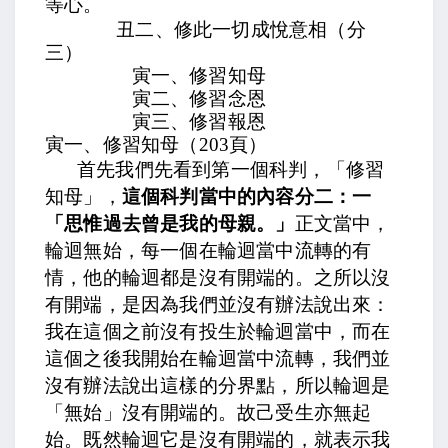
等心。
丑二、修此一切成悅意相（分
三）
寅一、修習知母
寅二、修習念恩
寅三、修習報恩
寅一、修習知母（
203
頁）
首先我們先看到第一個科判，「修習
知母」，
這個科判當中的內容分二：一
「思惟過去曾是我的母親。」
正文當中，
輪迴無始
，每一個在輪迴當中流轉的有
情，他的輪迴都是沒有開端的。之所以沒
有開端，是因為我們並沒有辦法說出來：
我在這個之前沒有投生於輪迴當中，而在
這個之後我開始在輪迴當中流轉，我們並
沒有辦法說出這樣的分界點，所以輪迴是
「無始」沒有開端的。
故己受生亦無起
始
。既然輪迴它是沒有開端的，就表示我