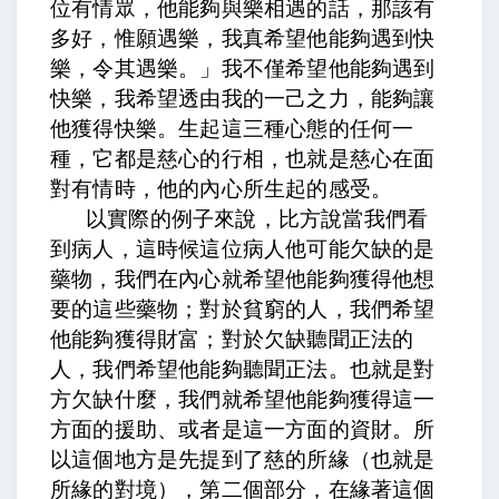
位有情眾，他能夠與樂相遇的話，那該有
多好，
惟願遇樂，
我真希望他能夠遇到快
樂，
令其遇樂。」
我不僅希望他能夠遇到
快樂，我希望透由我的一己之力，能夠讓
他獲得快樂。生起這三種心態的任何一
種，它都是慈心的行相，也就是慈心在面
對有情時，他的內心所生起的感受。
以實際的例子來說，比方說當我們看
到病人，這時候這位病人他可能欠缺的是
藥物，我們在內心就希望他能夠獲得他想
要的這些藥物；對於貧窮的人，我們希望
他能夠獲得財富；對於欠缺聽聞正法的
人，我們希望他能夠聽聞正法。也就是對
方欠缺什麼，我們就希望他能夠獲得這一
方面的援助、或者是這一方面的資財。所
以這個地方是先提到了慈的所緣（也就是
所緣的對境），第二個部分，在緣著這個