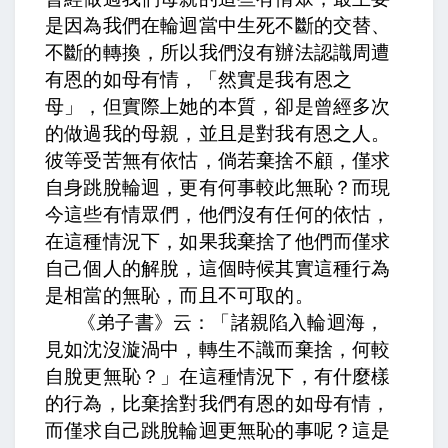
是因為我們在輪迴當中生死不斷的交替、
不斷的轉換，所以我們沒有辦法認識周遭
有恩的如母有情，「然實是我有恩之
母」，但實際上她的本質，卻是曾經多次
的做過我的母親，並且是對我有恩之人。
彼等受苦無有依怙，倘若棄捨不顧，僅求
自身跳脫輪迴，更有何事較此無恥
？而現
今這些有情眾們，他們沒有任何的依怙，
在這種情況下，如果我棄捨了他們而僅求
自己個人的解脫，這個時候其實這種行為
是相當的無恥，而且不可取的。
《弟子書》云：「諸親陷入輪迴海，
見如沈沒漩渦中，轉生不識而棄捨，何較
自脫更無恥
？」在這種情況下，有什麼樣
的行為，比棄捨對我們有恩的如母有情，
而僅求自己跳脫輪迴更無恥的事呢？這是