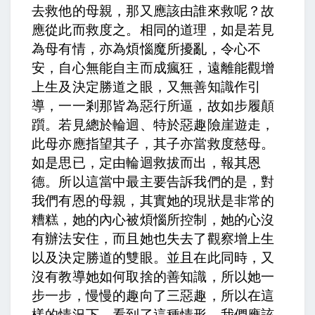
去救他的母親，那又應該由誰來救呢？
故
應從此而救度之。
相同的道理，
如是若見
為母有情，亦為煩惱魔所擾亂，令心不
安，自心無能自主而成瘋狂，遠離能觀增
上生及決定勝道之眼，又無善知識作引
導，一一剎那皆為惡行所逼，故如步履顛
躓。若見總於輪迴、特於惡趣險崖遊走，
此母亦應指望其子，其子亦當救度慈母。
如是思已，定由輪迴救拔而出，報其恩
德
。所以這當中最主要告訴我們的是，對
我們有恩的母親，其實她的現狀是非常的
糟糕，她的內心被煩惱所控制，她的心沒
有辦法安住，而且她也失去了觀察增上生
以及決定勝道的雙眼。並且在此同時，又
沒有教導她如何取捨的善知識，所以她一
步一步，慢慢的趣向了三惡趣，所以在這
樣的情況下，看到了這種情形，我們應該