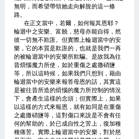
無明，而希望帶領她走向解脫的這一條
路。
在正文當中，
若爾，如何報其恩耶？
輪迴中之安樂、富饒，慈母亦能自得，然
彼一切無不欺誑
。但實際上輪迴當中的安
樂，它的本質是欺誑的，也就是我們一再
的被輪迴當中的安樂所欺騙。
是故我為往
昔煩惱魔力所使，如於重傷之處撒硝鹽
等
，所以這時候，如果我們只想到，藉由
輪迴當中的安樂來報答母恩的話，其實這
是被往昔所造的煩惱的魔力所控制的情況
下，會產生這樣的念頭；但實際上，如果
以這樣的方式來報恩，就有如同是在重傷
之處撒硝鹽等，這對傷口來說是不會有任
何的幫助的，
於已成自性之苦上，復加種
種痛苦
。實際上輪迴當中的安樂，對於慈