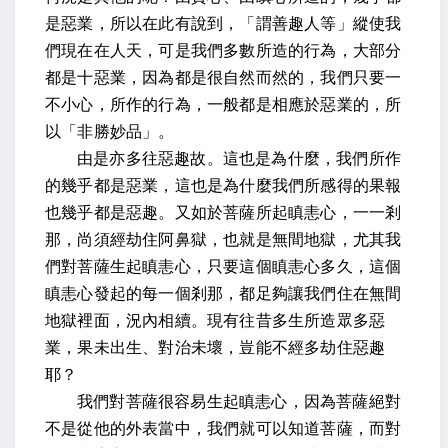
是惡業，所以在此有說到，「謂善趣人等」縱使我
們現在在人天，可是我們多數所造的行為，大部分
都是十惡業，因為都是很自然而然的，我們只要一
不小心，所作的行為，一般都是相應於惡業的，所
以「非勝妙品」。
由是亦多往惡趣故。這也是為什麼，我們所作
的幾乎都是惡業，這也是為什麼我們所感得的果報
也幾乎都是惡趣。又如於菩薩所起瞋恚心，一一剎
那，尚須經劫住阿鼻獄，也就是無間地獄，尤其我
們對菩薩生起瞋恚心，只要這個瞋恚心多久，這個
瞋恚心發起的每一個剎那，都足夠讓我們住在無間
地獄裡面，況內相續。現有往昔多生所造眾多惡
業，果未出生、對治未壞，豈能不經多劫住惡趣
耶？
我們對菩薩很容易生起瞋恚心，因為菩薩絕對
不是從他的外表當中，我們就可以知道菩薩，而對