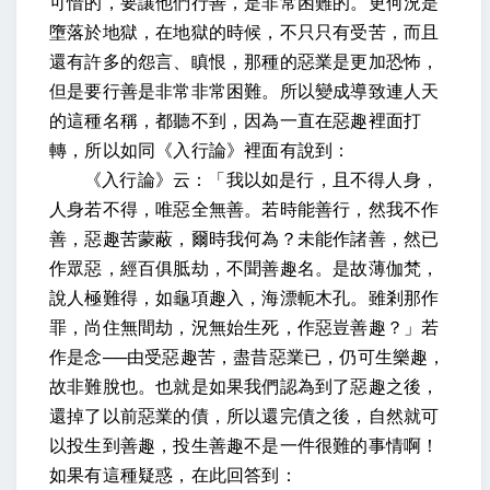
可惜的，要讓他們行善，是非常困難的。更何況是
墮落於地獄，在地獄的時候，不只只有受苦，而且
還有許多的怨言、瞋恨，那種的惡業是更加恐怖，
但是要行善是非常非常困難。所以變成導致連人天
的這種名稱，都聽不到，因為一直在惡趣裡面打
轉，所以如同《入行論》裡面有說到：
《入行論》云：「我以如是行，且不得人身，
人身若不得，唯惡全無善。若時能善行，然我不作
善，惡趣苦蒙蔽，爾時我何為？未能作諸善，然已
作眾惡，經百俱胝劫，不聞善趣名。是故薄伽梵，
說人極難得，如龜項趣入，海漂軛木孔。雖剎那作
罪，尚住無間劫，況無始生死，作惡豈善趣？」若
作是念──由受惡趣苦，盡昔惡業已，仍可生樂趣，
故非難脫也。也就是如果我們認為到了惡趣之後，
還掉了以前惡業的債，所以還完債之後，自然就可
以投生到善趣，投生善趣不是一件很難的事情啊！
如果有這種疑惑，在此回答到：