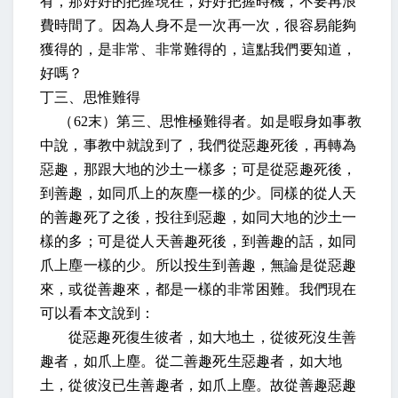
有，那好好的把握現在，好好把握時機，不要再浪
費時間了。因為人身不是一次再一次，很容易能夠
獲得的，是非常、非常難得的，這點我們要知道，
好嗎？
丁三、思惟難得
（
62
末）第三、思惟極難得者。如是暇身如事教
中說，事教中就說到了，我們從惡趣死後，再轉為
惡趣，那跟大地的沙土一樣多；可是從惡趣死後，
到善趣，如同爪上的灰塵一樣的少。同樣的從人天
的善趣死了之後，投往到惡趣，如同大地的沙土一
樣的多；可是從人天善趣死後，到善趣的話，如同
爪上塵一樣的少。所以投生到善趣，無論是從惡趣
來，或從善趣來，都是一樣的非常困難。我們現在
可以看本文說到：
從惡趣死復生彼者，如大地土，從彼死沒生善
趣者，如爪上塵。從二善趣死生惡趣者，如大地
土，從彼沒已生善趣者，如爪上塵。故從善趣惡趣