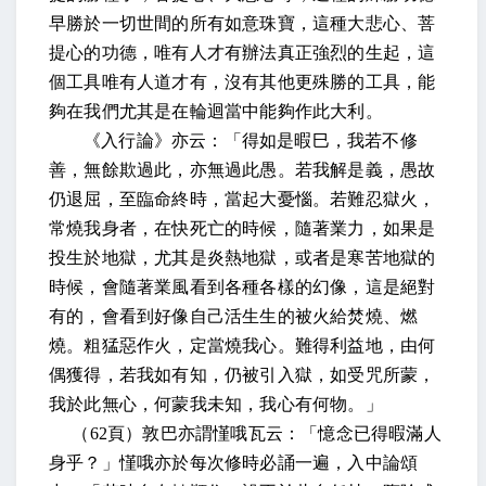
早勝於一切世間的所有如意珠寶，這種大悲心、菩
提心的功德，唯有人才有辦法真正強烈的生起，這
個工具唯有人道才有，沒有其他更殊勝的工具，能
夠在我們尤其是在輪迴當中能夠作此大利。
《入行論》亦云：「得如是暇巳，我若不修
善，無餘欺過此，亦無過此愚。若我解是義，愚故
仍退屈，至臨命終時，當起大憂惱。若難忍獄火，
常燒我身者，在快死亡的時候，隨著業力，如果是
投生於地獄，尤其是炎熱地獄，或者是寒苦地獄的
時候，會隨著業風看到各種各樣的幻像，這是絕對
有的，會看到好像自己活生生的被火給焚燒、燃
燒。粗猛惡作火，定當燒我心。難得利益地，由何
偶獲得，若我如有知，仍被引入獄，如受咒所蒙，
我於此無心，何蒙我未知，我心有何物。」
（
62
頁）敦巴亦謂慬哦瓦云：「憶念已得暇滿人
身乎？」慬哦亦於每次修時必誦一遍，入中論頌