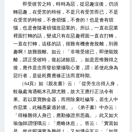
即受彼苦之時，時時為惡，從惡趣沒後，仍須
轉惡趣，在受苦的時候，不是只有受苦而已，不是
在受苦的時候，不會煩惱，不會的！也是會有煩
惱，也是會隨著煩惱造惡業的。所以，一直在惡業
裡面打轉的話，變成只有在惡趣裡面一直在打轉，
一直在打轉，這樣的話，很難有機會會脫離，到善
趣啊！故難脫離。如云：「非唯受彼已，即便能脫
離，謂正受彼時，復起諸餘惡。」如是思惟難得之
後，應作是念而發欲樂攝取心要，謂：若使此身為
惡行者，是徒耗費應修正法而度時期。
（
64
頁）如《親友書》云：「從旁生出得人身，
較龜處海遇軛木孔隙尤難，故大王應行正法令有
果。若以眾寶飾金器，而用除棄吐穢等，若生人中
作惡業，此極愚蒙過於彼。」《弟子書》中亦云：
「得極難得人身已，應勤修證所思義。」此又如大
瑜伽師謂慬哦云：「應略休息」。答云：「實當如
是，然此暇滿實為難得！」又如博朵瓦云：「如昔