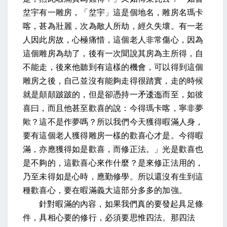
坌宇有一雕房，「坌宇」這是個地名，雕房名瑪卡
喀，甚為壯麗，次為敵人所劫，經久失壞。有一老
人因此房故，心極痛惜，這個老人非常傷心，因為
這個雕房為劫了，後有一次聞說其房為主所得，自
不能走，後來他聽到有這樣的機會，可以得到這個
雕房之後，自己並沒有能夠走得很踏實，走的時候
就是顛顛跛跛的，但是卻憑持一矛逶迤而至，如彼
喜曰，而且他甚至歡喜的說：今得瑪卡喀，寧非夢
歟？這不是作夢嗎？所以我們今天獲得暇滿人身，
要有這個老人獲得雕房一樣的歡喜心才是。今得暇
滿，亦應獲得如是歡喜，而修正法。」光是歡喜也
是不夠的，這歡喜心來作什麼？是來修正法用的，
乃至未得如是心時，應勤修學。所以還沒有生到這
種歡喜心，要在暇滿義大這部分多多的加強。
針對暇滿的內容，如果我們真的要發起具足條
件，具相心要的修行，必須要思惟四法。那四法