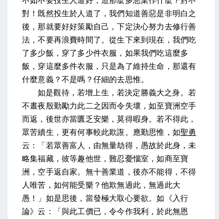
不如不要投生人道好，造那麼多惡業作什麼？對不
對！既然投生於人道了，我們知道善惡是非明白之
後，那就要好好策勵自己，下定決心努力去修行善
法，不要再浪費時間了。從生下來到現在，我們吃
了多少飯，穿了多少件衣服，如果我們吃這麼多
飯，穿這麼多件衣服，只是為了維持生命，那還有
什麼意義？不是嗎？仔細的去思惟。
如是觀待，若增上生，若決定勝義大之身。若
不晝夜殷勤勵力此二之因而令失壞，如至寶洲空手
而返，後世亦當匱乏安樂，莫得暇身。若不得此，
眾苦續生，更有何事較此欺誑。應勤思惟，如
聖勇
云：「若眾善富人，由無量劫得，愚故於此身，未
略集福藏，彼等趣他世，難忍憂惱室，如商至寶
洲，空手返自家。無十善業道，後亦不能得，不得
人唯苦，如何能受樂？他欺無過此，無過此大
愚！」如是思後，當發極大取心要欲。如《入行
論》云：「與此工價已，令今作我利，於此無恩