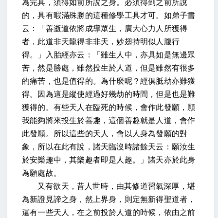
為完具，須得如前所說之身。必須得到之前所說
的，具有暇滿殊勝的這種修學工具才可。如弟子書
云：「善逝道依將成導眾生，廣大心力人所獲得
者，此道非天龍得非非天，妙翅持明似人腹行
得。」入胎經亦云：「雖生人中，亦具如是無邊眾
苦，然是勝處，雖然投生於人道，但是雖然有很多
的痛苦，也是值得的。為什麼呢？經俱胝劫亦難獲
得。因為這是縱使經過好幾劫的時間，但是也是難
獲得的。有些天人在臨死的時候，會作此發願，願
我能夠將來投生於善趣，這個善趣就是人道，會作
此發願。所以這些的天人，會以人身為發願的對
象，所以在此有說，諸天臨沒時諸餘天云：願汝生
於安樂趣中，其樂趣者即是人趣。」諸天亦於此身
為願處故。
又有欲天，昔人世時，由其修道習氣深厚，堪
為新證見諦之身，然上界身，則定無新得聖道者，
還有一些天人，在之前投於人道的時候，依由之前