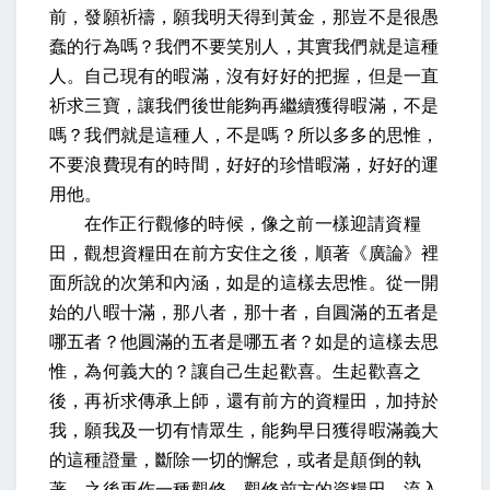
前，發願祈禱，願我明天得到黃金，那豈不是很愚
蠢的行為嗎？我們不要笑別人，其實我們就是這種
人。自己現有的暇滿，沒有好好的把握，但是一直
祈求三寶，讓我們後世能夠再繼續獲得暇滿，不是
嗎？我們就是這種人，不是嗎？所以多多的思惟，
不要浪費現有的時間，好好的珍惜暇滿，好好的運
用他。
在作正行觀修的時候，像之前一樣迎請資糧
田，觀想資糧田在前方安住之後，順著《廣論》裡
面所說的次第和內涵，如是的這樣去思惟。從一開
始的八暇十滿，那八者，那十者，自圓滿的五者是
哪五者？他圓滿的五者是哪五者？如是的這樣去思
惟，為何義大的？讓自己生起歡喜。生起歡喜之
後，再祈求傳承上師，還有前方的資糧田，加持於
我，願我及一切有情眾生，能夠早日獲得暇滿義大
的這種證量，斷除一切的懈怠，或者是顛倒的執
著。之後再作一種觀修，觀修前方的資糧田，流入