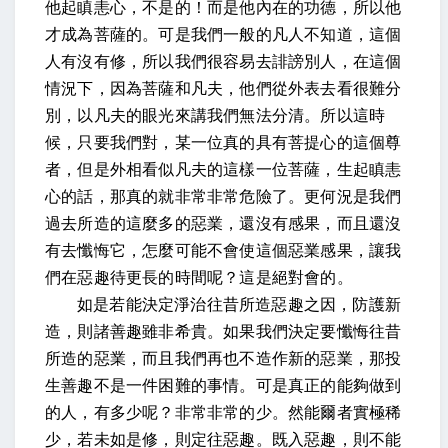
他起瞋恚心，不是的！而是他內在的功德，所以他
才成為菩薩的。可是我們一般的凡人不知道，這個
人有沒有修，所以我們很容易去誹謗別人，在這個
情況下，因為菩薩和凡夫，他們從外表去看很難分
別，以凡夫的眼光來講我們無法分清。所以這時
候，只要我們對，某一位真的具有菩提心的這個尊
者，但是外相看似凡夫的這樣一位菩薩，生起瞋恚
心的話，那真的就非常非常危險了。更何況是我們
過去所造的這麼多的惡業，還沒有感果，而且還沒
有去懺悔它，怎麼可能不會使這個惡業感果，讓我
們在惡趣待更長的時間呢？這是絕對會的。
如是若能決定淨治往昔所造惡趣之因，防護新
造，則諸善趣雖非希貴。如果我們決定要懺悔往昔
所造的惡業，而且我們再也不造作新的惡業，那投
生善趣不是一件困難的事情。可是真正的能夠做到
的人，有多少呢？非常非常的少。然能爾者實極稀
少，若未如是修，則定往惡趣。既入惡趣，則不能