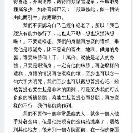
得善趣，亦屬邊際，觀待同類諸善趣眾，殊勝暇身
極屬希少，如格喜鐸巴云：「殷重修此，餘一切法
由此而引生」故應勵力。
我們不要認為自己已經年紀老了，所以「我已
經沒有能力修行了，走也走不動，想也沒辦法想
啦！」不要這樣想。我們的身體再怎麼的遭糕，畢
竟他是暇滿身，比三惡道的畜生、地獄、餓鬼的身
軀，還要殊勝個上千、上萬倍。縱使是老人的身
體，只要是暇滿身，一定有他的殊勝，再怎麼樣的
遭糕，身體的情況再怎麼樣的壞，至少也可以念一
句六字大明咒，我們至少也可以觀想菩提心吧！雖
然菩提心要生起是非常的困難，可是至少我們可以
多多的祈禱發願，為能生起菩提心而發願，再怎麼
樣的不行，我們都能夠作到。
我們不要作一個非常愚蠢的人，就像一個人他
手持著金磚，但是他把現有的金磚給拋棄了，居然
到其他地方，後來到一個寺院面前，在一個佛像面