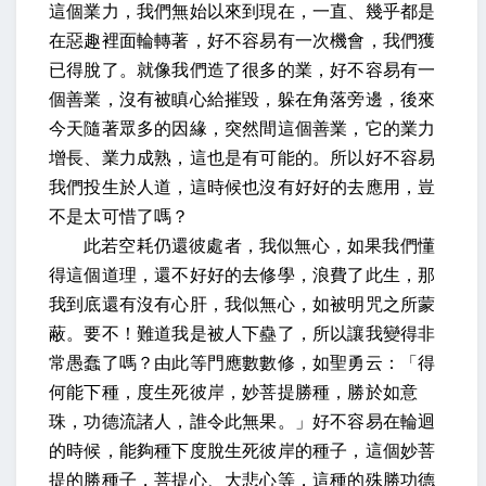
這個業力，我們無始以來到現在，一直、幾乎都是
在惡趣裡面輪轉著，好不容易有一次機會，我們獲
已得脫了。就像我們造了很多的業，好不容易有一
個善業，沒有被瞋心給摧毀，躲在角落旁邊，後來
今天隨著眾多的因緣，突然間這個善業，它的業力
增長、業力成熟，這也是有可能的。所以好不容易
我們投生於人道，這時候也沒有好好的去應用，豈
不是太可惜了嗎？
此若空耗仍還彼處者，我似無心，如果我們懂
得這個道理，還不好好的去修學，浪費了此生，那
我到底還有沒有心肝，我似無心，如被明咒之所蒙
蔽。要不！難道我是被人下蠱了，所以讓我變得非
常愚蠢了嗎？由此等門應數數修，如聖勇云：「得
何能下種，度生死彼岸，妙菩提勝種，勝於如意
珠，功德流諸人，誰令此無果。」好不容易在輪迴
的時候，能夠種下度脫生死彼岸的種子，這個妙菩
提的勝種子，菩提心、大悲心等，這種的殊勝功德