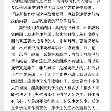
就像暇滿的體性是什麼？
為何暇滿利大的道理？以
及以何因緣成辦暇滿？以這種的方式來作觀修，
「隨所相宜從前說中取而修習」也就是說從之前所
說的內容，去擷取重要的部分作觀修。
其中談到暇滿的因，真的是很難得。不要說暇
滿的因，就連善趣的因，都非常難得，為什麼呢？
因為真正要持戒清淨的人，非常難得。更何況是暇
滿，不只要戒清淨為根本以外，還要施、戒、精
進、忍辱、靜慮、智慧等為助伴，再加上無垢淨願
等為結合，要有這些眾多的因緣才有辦法。所以暇
滿確實是非常、非常難得，是極為稀少的。我們以
這全世界來講，三千大千世界先不講，就以這個南
瞻部洲，這個地球來作比喻好了。全世界六十多億
人口裡面，能夠聽聞到佛法的人有多少？很少！聽
聞佛法之後，對佛法產生正信的人又更少。對佛法
有信心，可是想要修行的人，卻又少之又少。反倒
是拿佛法來作買賣的，穿佛法的三衣的面具的人，