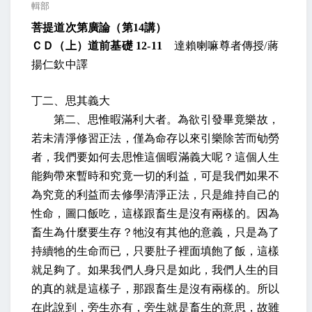
輯部
菩提道次第廣論（第
14
講）
ＣＤ（上）道前基礎
12-11
達賴喇嘛尊者傳授
/
蔣
揚仁欽中譯
丁二、思其義大
第二、思惟暇滿利大者。為欲引發畢竟樂故，
若未清淨修習正法，僅為命存以來引樂除苦而劬勞
者，我們要如何去思惟這個暇滿義大呢？這個人生
能夠帶來暫時和究竟一切的利益，可是我們如果不
為究竟的利益而去修學清淨正法，只是維持自己的
性命，圖口飯吃，這樣跟畜生是沒有兩樣的。因為
畜生為什麼要生存？牠沒有其他的意義，只是為了
持續牠的生命而已，只要肚子裡面填飽了飯，這樣
就足夠了。如果我們人身只是如此，我們人生的目
的真的就是這樣子，那跟畜生是沒有兩樣的。所以
在此說到，旁生亦有，旁生就是畜生的意思，故雖