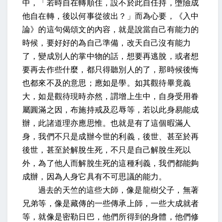
中，「若時自在轉順住，設不於此自任持，墮險成
他自在轉，後以何事從彼出？」而為心要，《入中
論》的這句偈頌文的內容，就是說當自己有能力的
時候，要好好的為自己準備，改天自己沒有能力
了，變成別人的掌中物的話，想要再逃脫，或者想
要再去作些什麼，都只得聽別人的了，那時候後悔
也都來不及的意思；應如是學。如其觀待畢竟義
大，如是觀待現時亦然，謂增上生中，自身受用眷
屬圓滿之因，布施持戒及忍辱等，若以此身易能成
辦，此諸道理亦應思惟。也就是有了這個暇滿人
身，我們不只是成辦今世的利義，後世、甚至於再
後世，甚至於解脫生死，不只是自己解脫生死以
外，為了他人而解脫生死的這種利義，我們都能夠
成辦，因為人身它具有不可思議的能力。
過去的天竺的這些大師，像是龍樹父子，無著
兄弟等，像是藏傳的一些傳承上師，一些大成就者
等，就像是密勒日巴，他們所得到的身體，他們修