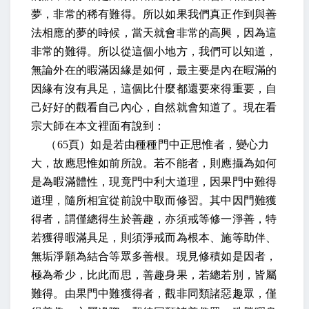
夢，非常的稀有難得。所以如果我們真正作到與善
法相應的夢的時候，當天就會非常的高興，因為這
非常的難得。所以從這個小地方，我們可以知道，
無論外在的暇滿因緣是如何，最主要是內在暇滿的
因緣有沒有具足，這個比什麼都還要來得重要，自
己好好的觀看自己內心，自然就會知道了。現在看
宗大師在本文裡面有說到：
（
65
頁）如是若由種種門中正思惟者，變心力
大，故應思惟如前所說。若不能者，則應攝為如何
是為暇滿體性，現竟門中利大道理，因果門中難得
道理，隨所相宜從前說中取而修習。其中因門難獲
得者，謂僅總得生於善趣，亦須戒等修一淨善，特
若獲得暇滿具足，則須淨戒而為根本、施等助伴、
無垢淨願為結合等眾多善根。現見修積如是因者，
極為希少，比此而思，善趣身果，若總若別，皆屬
難得。由果門中難獲得者，觀非同類諸惡趣眾，僅