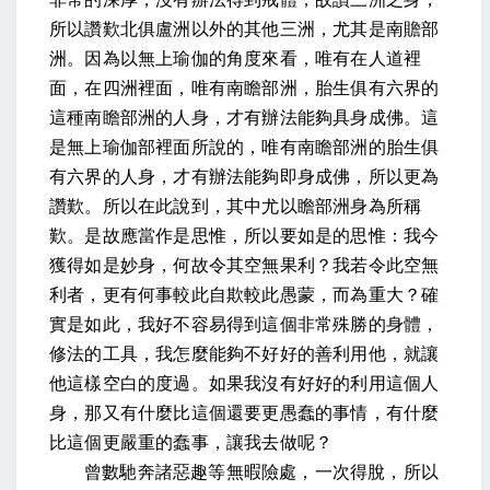
所以讚歎北俱盧洲以外的其他三洲，尤其是南贍部
洲。因為以無上瑜伽的角度來看，唯有在人道裡
面，在四洲裡面，唯有南瞻部洲，胎生俱有六界的
這種南瞻部洲的人身，才有辦法能夠具身成佛。這
是無上瑜伽部裡面所說的，唯有南瞻部洲的胎生俱
有六界的人身，才有辦法能夠即身成佛，所以更為
讚歎。所以在此說到，其中尤以瞻部洲身為所稱
歎。是故應當作是思惟，所以要如是的思惟：我今
獲得如是妙身，何故令其空無果利？我若令此空無
利者，更有何事較此自欺較此愚蒙，而為重大？確
實是如此，我好不容易得到這個非常殊勝的身體，
修法的工具，我怎麼能夠不好好的善利用他，就讓
他這樣空白的度過。如果我沒有好好的利用這個人
身，那又有什麼比這個還要更愚蠢的事情，有什麼
比這個更嚴重的蠢事，讓我去做呢？
曾數馳奔諸惡趣等無暇險處，一次得脫，所以