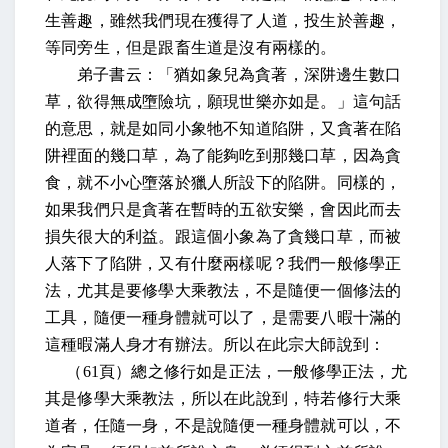
生善趣，雖然我們現在獲得了人道，投生於善趣，
等同旁生，但是跟畜生道是沒有兩樣的。
弟子書云：「猶如象兒為貪著，深阱邊生數口
草，欲得無成墮險坑，願現世樂亦如是。」這句話
的意思，就是如同小象牠不知道陷阱，又貪著在陷
阱裡面的幾口草，為了能夠吃到那幾口草，因為貪
食，就不小心墮落於獵人所設下的陷阱。同樣的，
如果我們只是貪著在暫時的五欲安樂，會因此而去
損失很大的利益。跟這個小象為了貪幾口草，而被
人落下了陷阱，又有什麼兩樣呢？我們一般修學正
法，尤其是要修學大乘教法，不是隨便一個修法的
工具，隨便一種身體就可以了，是需要八暇十滿的
這種暇滿人身才有辦法。所以在此宗大師說到：
（
61
頁）總之修行如是正法，一般修學正法，尤
其是修學大乘教法，所以在此說到，特若修行大乘
道者，任隨一身，不是說隨便一種身體就可以，不