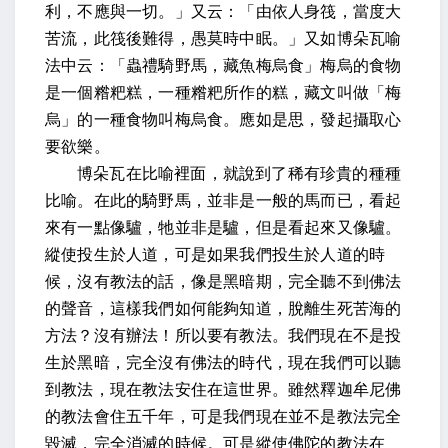
利，不應與一切。」又云：「由依人身筏，當度大
苦流，此筏後難得，愚莫時中眠。」又如博朵瓦喻
法中云：「蟲禮騎野馬，藏魚梅烏食」梅烏的食物
是一個糌粑糕，一種糌粑所作的糕，藏文叫做「梅
烏」的一種食物叫梅烏食。應如是思，發起攝取心
要欲樂。
博朵瓦在比喻裡面，就說到了稀有珍貴的種種
比喻。在此的騎野馬，並非是一般的馬而已，看起
來有一點像驢，牠並非是驢，但是看起來又像驢。
縱使投生於人道，可是如果我們投生於人道的時
候，沒有教法的話，像是黑暗期，完全聽不到佛法
的聲音，這樣我們如何能夠知道，脫離生死苦海的
方法？沒有辦法！所以要有教法。我們現在不是投
生於黑暗，完全沒有佛法的時代，現在我們可以聽
到教法，現在教法安住在這世界。雖然釋迦牟尼佛
的教法會住五千年，可是我們現在並不是教法完全
毀滅，完全消滅的時候。可是縱使佛陀的教法在