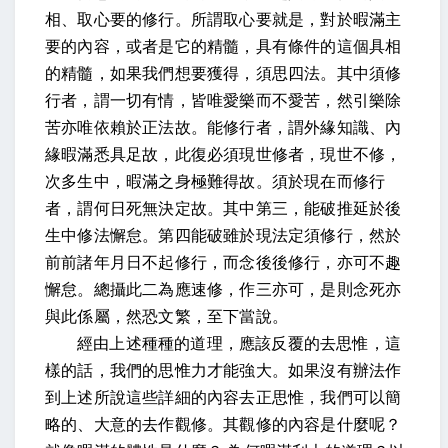
相、取心要的修行。所謂取心要就是，對於暇滿主
要的內容，或者是它的精髓，具有條件的這個具相
的精髓，如果我們想要獲得，須思四法。其中須修
行者，謂一切有情，皆唯愛樂而不愛苦，然引樂除
苦亦唯依賴於正法故。能修行者，謂外緣知識、內
緣暇滿悉具足故，此復必須現世修者，現世不修，
次多生中，暇滿之身極難得故。須於現在而修行
者，謂何日死無決定故。其中第三，能破推延於後
生中修法懈怠。第四能破雖於現法定須修行，然於
前前諸年月日不起修行，而念後後修行，亦可不趣
懈怠。總攝此二為應速修，作三亦可，是則念死亦
與此係屬，然恐文繁，至下當說。
經由上述種種的道理，應該反覆的去思惟，這
樣的話，我們的思惟力才能強大。如果沒有辦法作
到上述所說這些詳細的內容去正思惟，我們可以簡
略的、大意的去作觀修。其觀修的內容是什麼呢？