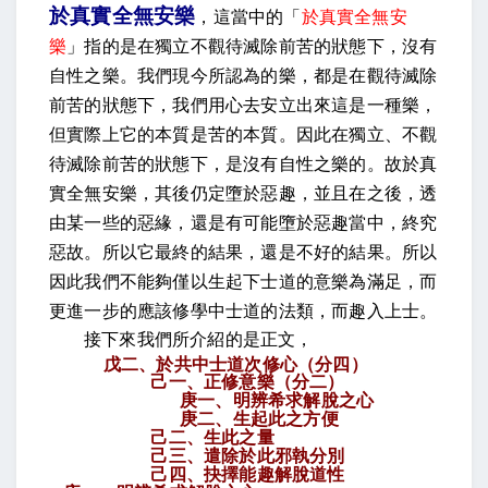
於真實全無安樂
，這當中的「
於真實全無安
樂
」指的是在獨立不觀待滅除前苦的狀態下，沒有
自性之樂。我們現今所認為的樂，都是在觀待滅除
前苦的狀態下，我們用心去安立出來這是一種樂，
但實際上它的本質是苦的本質。因此在獨立、不觀
待滅除前苦的狀態下，是沒有自性之樂的。故於真
實全無安樂，其後仍定墮於惡趣，並且在之後，透
由某一些的惡緣，還是有可能墮於惡趣當中，終究
惡故。所以它最終的結果，還是不好的結果。所以
因此我們不能夠僅以生起下士道的意樂為滿足，而
更進一步的應該修學中士道的法類，而趣入上士。
接下來我們所介紹的是正文，
戊二、於共中士道次修心（分四）
己一、正修意樂（分二）
庚一、明辨希求解脫之心
庚二、生起此之方便
己二、生此之量
己三、遣除於此邪執分別
己四、抉擇能趣解脫道性