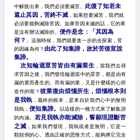
此復了知若未
中解脫出來，我們必須要滅苦。
遮止其因，苦終不滅
，
如果想要滅苦，我們就
必須要能夠滅除苦因。如果苦因未滅的話，它的果
便作是念：「其因為
是沒有辦法滅除的。
何？
」
這個時候，我們就要進一步的去探索，苦
由此了知集諦，故於苦後宣說
的因緣為何？
集諦
。
次知輪迴眾苦皆由有漏業生
，當我們去尋
求苦因之後，我們發現輪迴當中的眾苦，都是由有
漏的業而產生的。而有漏的業，又是什麼樣的心所
彼業復由煩惱所生，煩惱根本則
造作的呢？
是我執
，最終的根本，是來自於我們心中的無明
便知集諦
。
我執，
以這樣的一種方式來了解集諦
若見我執亦能滅除，誓願現證斷苦
的內涵。
之滅
，如果我們發現，我執或者是無明，它是一
顆顛倒的心。透由正確的思惟方式，能夠將它完全