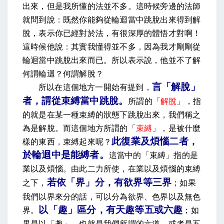
出來，但是我所懂的法並不多。這時候旁邊的法師
就問到說：既然你能夠從輪迴當中跳脫出來得到解
脫，表示你已經對於法，有很深厚的體悟才對啊！
這時候他說：其實我懂得並不多，因為我才剛剛從
輪迴當中跳脫出來而已。所以表示說，他並不了解
何謂輪迴？何謂解脫？
言「解脫」
所以在這個地方一開始有提到，
者，謂從束縛當中跳脫
。
所謂的「
解脫
」，指
的就是在某一種束縛的狀態下跳脫出來，我們稱之
為是解脫。而這個地方所謂的「
束縛
」，是被什麼
此復業及煩惱二者，
樣的東西，束縛起來呢？
於輪迴中是能縛者。
這當中的「束縛」指的是
業以及煩惱。由此二力所使，在業以及煩惱的束縛
若依「界」分，有欲界等三界
之下，
；
如果
我們以界來分的話，可以分為欲界、色界以及無色
以「趣」區分，有天趣等五或六趣
界。
；如
果是以「趣」，也就是我們所謂的六道，或者是五