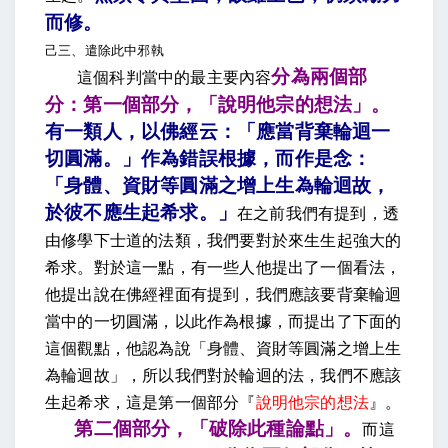
而修
。
己三、遣除此中邪執
分為兩個部
這個科判當中的最主要內容
分：第一個部分，「說明他宗的想法」。
有一類人，以佛經云：「應當背棄輪迴一
切圓滿。」作為錯誤根據，而作是念：
「身體、資財等圓滿之增上生為輪迴故，
於彼不應生起希求。
」
在之前我們有提到，透
由修學下士道的法類，我們要對於來生生起強大的
希求。對於這一點，有一些人他提出了一個看法，
他提出說在佛經裡面有提到，我們應該要背棄輪迴
當中的一切圓滿，以此作為根據，而提出了下面的
這個觀點，他認為說「身體、資財等圓滿之增上生
為輪迴故」，所以我們對於輪迴的法，我們不應該
生起希求，這是第一個部分『
說明他宗的想法
』。
第二個部分，「破除此種論點」。
而這