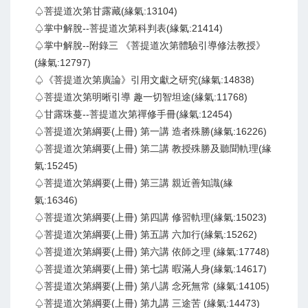
♤菩提道次第甘露藏(緣氣:13104)
♤掌中解脫--菩提道次第科判表(緣氣:21414)
♤掌中解脫--附錄三 《菩提道次第體驗引導修法教授》
(緣氣:12797)
♤《菩提道次第廣論》引用文獻之研究(緣氣:14838)
♤菩提道次第明晰引導 趣一切智坦途(緣氣:11768)
♤甘露珠蔓--菩提道次第禪修手冊(緣氣:12454)
♤菩提道次第綱要(上冊) 第一講 造者殊勝(緣氣:16226)
♤菩提道次第綱要(上冊) 第二講 教授殊勝及聽聞軌理(緣
氣:15245)
♤菩提道次第綱要(上冊) 第三講 親近善知識(緣
氣:16346)
♤菩提道次第綱要(上冊) 第四講 修習軌理(緣氣:15023)
♤菩提道次第綱要(上冊) 第五講 六加行(緣氣:15262)
♤菩提道次第綱要(上冊) 第六講 依師之理 (緣氣:17748)
♤菩提道次第綱要(上冊) 第七講 暇滿人身(緣氣:14617)
♤菩提道次第綱要(上冊) 第八講 念死無常 (緣氣:14105)
♤菩提道次第綱要(上冊) 第九講 三途苦 (緣氣:14473)