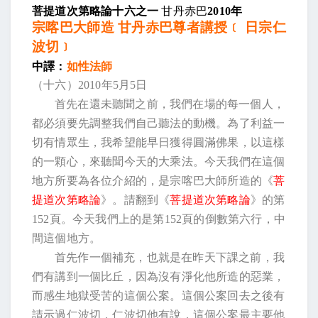
菩提道次第略論十六之一
甘丹赤巴
2010
年
宗喀巴大師造 甘丹赤巴尊者講授﹝ 日宗仁
波切﹞
中譯：
如性法師
（十六）
2010
年
5
月
5
日
首先在還未聽聞之前，我們在場的每一個人，
都必須要先調整我們自己聽法的動機。為了利益一
切有情眾生，我希望能早日獲得圓滿佛果，以這樣
的一顆心，來聽聞今天的大乘法。今天我們在這個
地方所要為各位介紹的，是宗喀巴大師所造的《
菩
提道次第略論
》。請翻到《
菩提道次第略論
》的第
152
頁。今天我們上的是第
152
頁的倒數第六行，中
間這個地方。
首先作一個補充，也就是在昨天下課之前，我
們有講到一個比丘，因為沒有淨化他所造的惡業，
而感生地獄受苦的這個公案。這個公案回去之後有
請示過仁波切，仁波切他有說，這個公案最主要他