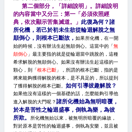
第二個部分，「詳細說明」。詳細說明
的內容當中又分三：第一「必須依照經
典，依次顯示苦集滅道。」
此復為何？諸
所化機，若己於初未生欲從輪迴解脫之無
顛倒心，則根本已斷故
，
如果所化機，在一開
始的時候，沒有辦法生起無顛倒心。這當中的「
無
顛倒心
」最主要指的就是從輪迴當中跳脫的，這種
希求解脫的無顛倒心。如果沒有辦法生起這樣的一
顆心，則「
根本已斷
」，所謂的根本已斷，指的是
將來能夠獲得解脫的根本，是不具足的，所以提到
如何引導彼趣解脫
？
了獲得解脫的根本已斷。
如果他沒有這樣的一個基礎的話，怎麼能夠引導他
諸所化機始為無明暗覆，
進入解脫的大門呢？
於本是苦性之輪迴盛事，倒執為樂，為彼
所欺
。
所化機無始以來，被無明所暗覆的緣故，
對於原本是苦性的輪迴盛事，倒執為安樂，並且被