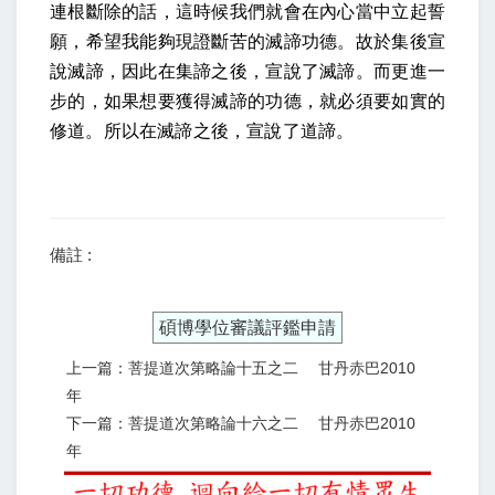
連根斷除的話，這時候我們就會在內心當中立起誓
願，希望我能夠現證斷苦的滅諦功德。故於集後宣
說滅諦，因此在集諦之後，宣說了滅諦。而更進一
步的，如果想要獲得滅諦的功德，就必須要如實的
修道。所以在滅諦之後，宣說了道諦。
備註 :
碩博學位審議評鑑申請
上一篇：菩提道次第略論十五之二 甘丹赤巴2010
年
下一篇：菩提道次第略論十六之二 甘丹赤巴2010
年