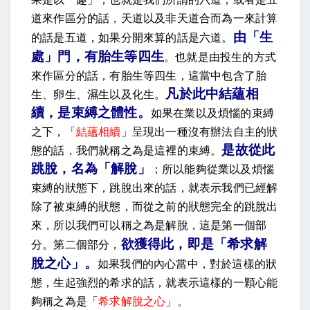
道來作區分的話，天道以及非天道合而為一來計算
由「生
的話是五道，如果分開來算的話是六道。
處」門，有胎生等四生
。
也就是由投生的方式
來作區分的話，有胎生等四生，這當中包含了胎
凡於此中結蘊相
生、卵生、濕生以及化生。
續
，
是束縛之體性
。
如果在業以及煩惱的束縛
之下，「
結蘊相續
」呈現出一種沒有辦法自主的狀
是故從此
態的話，我們就稱之為是這裡的束縛。
跳脫，名為「解脫」
；所以能夠從業以及煩惱
束縛的狀態下，跳脫出來的話，就表示我們已經解
除了被束縛的狀態，而從之前的狀態完全的跳脫出
來，所以我們可以稱之為是解脫，這是第一個部
欲獲得此，即是「希求解
分。第二個部分，
脫之心」
。
如果我們的內心當中，對於這樣的狀
態，生起強烈的希求的話，就表示這樣的一顆心能
夠稱之為是「
希求解脫之心
」。