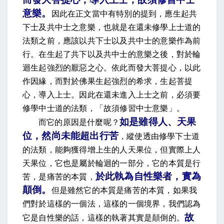
意樂
。
因此在正文當中有特別的提到，應生起共
下士及共中士之意樂，也就是在還未修學上士道的
法類之前，應該以共下士以及共中士的意樂作為前
行。在生起了共下以及共中士的意樂之後，對於輪
迴生起強烈的厭惡之心。依此而發大菩提心，以此
作因緣，而對於佛果生起強烈的希求，生起菩提
心，導入上士。因此在還未進入上士之前，必須要
修學中士道的法類，「故須修習中士意樂」。
如是雖得人、天果
而它的原因是什麼呢？
位，然尚未能超出行苦
，
縱
使透由修學下士道
的法類，能夠獲得增上生的人天果位，但實際上人
天果位，它也是屬於輪迴的一部分，它的本質是行
於此執為自性樂者，實為
苦，是痛苦的本質，
顛倒
。
但是雖然它的本質是痛苦的本質，如果我
們對於這樣的一個法，這樣的一個境界，我們認為
故
它是自性樂的話，這樣的執著其實是顛倒的。