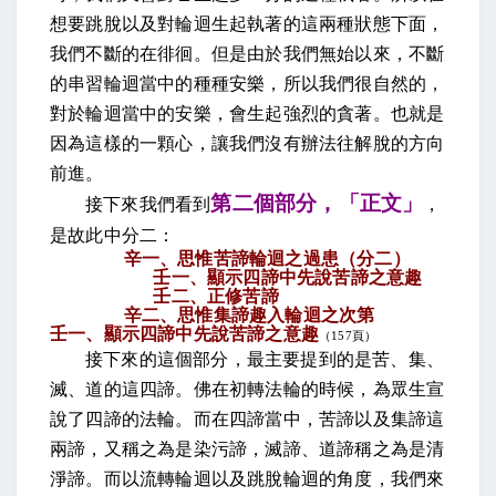
想要跳脫以及對輪迴生起執著的這兩種狀態下面，
我們不斷的在徘徊。但是由於我們無始以來，不斷
的串習輪迴當中的種種安樂，所以我們很自然的，
對於輪迴當中的安樂，會生起強烈的貪著。也就是
因為這樣的一顆心，讓我們沒有辦法往解脫的方向
前進。
第二個部分，「正文」
接下來我們看到
，
是故此中分二：
辛一、思惟苦諦輪迴之過患（分二）
壬一、顯示四諦中先說苦諦之意趣
壬二、正修苦諦
辛二、思惟集諦趣入輪迴之次第
壬一、顯示四諦中先說苦諦之意趣
（
157
頁）
接下來的這個部分，最主要提到的是苦、集、
滅、道的這四諦。佛在初轉法輪的時候，為眾生宣
說了四諦的法輪。而在四諦當中，苦諦以及集諦這
兩諦，又稱之為是染污諦，滅諦、道諦稱之為是清
淨諦。而以流轉輪迴以及跳脫輪迴的角度，我們來