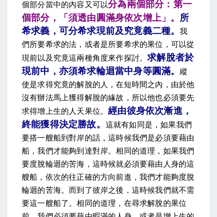
分為兩個部分：第一
個部分當中的內容又可以
個部分，「須透由圓滿身依次增上」。
所
希求義，可分希求現前及究竟義二種
。
我
們所要希求的法，或者是所要希求的果位，可以從
求解脫者於
現前以及究竟這兩種角度來作探討。
現前中，亦須希求輪迴當中身等圓滿。
縱
使是求得究竟的解脫的人，在短時間之內，由於他
沒有辦法馬上獲得解脫的緣故，所以他也必須要先
經由彼身依次漸進，
求得增上生的人天果位。
終能獲得決定勝故
。
這就有如同是，如果我們
要搭一艘船到對岸的話，這時候我們是必須要藉由
船，我們才能夠到達對岸。相同的道理，如果我們
要度脫輪迴的苦海，這時候就必須要藉由人身的這
艘船，依次的往正確的方向前進，我們才能夠度脫
輪迴的苦海。而到了彼岸之後，這時候我們就不需
要這一艘船了。相同的道理，在尋求解脫的果位
前，我們必須要藉由暇滿的人身，或者是增上生的