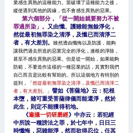
業感生異熟的這種能力。當破壞了這種能力之後，
縱使遇到其他的因緣，也不會感生異熟的惡果。
第六個部分，「從一開始就要努力不被
罪過所染」。
又由懺、護雖能無餘淨化，
然從最初無罪染之清淨，及懺已而清淨二
者，有大差別
。
雖然透由懺悔以及防護，能夠
讓我們過去所造的惡業完全的淨化，連根的淨除，
甚至不感生異熟的惡果。但是從一開始，如果能夠
防範，不要造作這樣的一種惡業的話，其實對我們
自己而言是比較有幫助的。所以這個地方有特別的
提到，「
然從最初無罪染之清淨，及懺已而清淨二
譬如《菩薩地》云：犯根
者，有大差別。
」
本墮，雖可重受菩薩律儀而能還淨，然於
此生，則定不能獲得初地
。
《
遍攝一切研磨經
》中亦云：若犯經
中所說一種謗法之罪，於七年中，日日三
時懺悔，惡雖能淨，然而欲得忍位，任其