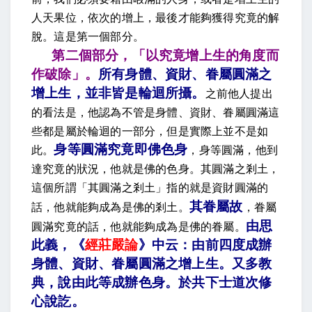
人天果位，依次的增上，最後才能夠獲得究竟的解
脫。這是第一個部分。
第二個部分，「以究竟增上生的角度而
作破除」。
所有身體、資財、眷屬圓滿之
增上生，並非皆是輪迴所攝
。
之前他人提出
的看法是，他認為不管
是身體、資財、眷屬圓滿這
些都是屬於輪迴的一部分，但是實際上並不是如
身等圓滿究竟即佛色身
此。
，身等圓滿，他到
達究竟的狀況，他就是佛的色身。其圓滿之剎土，
這個所謂「其圓滿之剎土」指的就是資財圓滿的
其眷屬故
話，他就能夠成為是佛的剎土。
，
眷屬
由思
圓滿究竟的話，他就能夠成為是佛的眷屬。
此義，《
經莊嚴論
》中云：由前四度成辦
身體、資財、眷屬圓滿之增上生。又多教
典，說由此等成辦色身。於共下士道次修
心說訖。