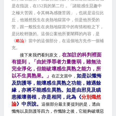
是在指說，在
152
頁的第二行，「諸能感生惡趣中
之極大苦因，令其轉為感微苦因」，也就是這位比
丘，他雖然投生在炎熱地獄當中，但是他所受的
苦，跟一般投生在炎熱地獄當中的有情相較之下，
是比較輕微的。這個公案他所要闡釋的內容，是
《
略論
》當中的這個部分，在這個地方先作一個補
充。
在加註的科判裡面
接下來我們看到原
文，
有提到，「由於淨罪者力量微弱，雖無法
完全淨化，但能破壞感生異熟之能力，所
以不生異熟果。」
如是以懺悔
在正文當中，
及防護等，能壞感生異熟之功能，雖遇餘
緣，亦將不能感生異熟。如是由邪見及瞋
恚摧壞善根，亦是相同，此為《
分別熾然
論
》中所說
。
這個部分最主要提到的是，透由
懺悔以及防護等四力，作懺除之後，它能夠破壞惡