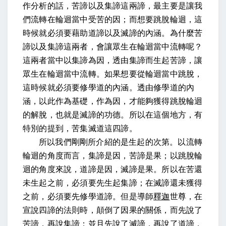
作分析的話，苦諦以及集諦這兩諦，最主要是讓我
們流轉在輪迴當中受苦的因；而想要跳脫輪迴，這
時候就必須要藉助道諦以及滅諦的內涵。為什麼苦
諦以及集諦這兩者，會讓眾生在輪迴當中流轉呢？
這兩者當中以集諦為因，透由集諦而生起苦諦，讓
眾生在輪迴當中流轉。如果想要從輪迴當中跳脫，
這時候就必須要修學道的內涵。透由修學道的內
涵，以此作為基礎，作為因，才能夠獲得跳脫輪迴
的解脫，也就是滅諦的功德。所以在這個地方，有
特別的提到，苦集滅道這四諦。
所以我們剛剛所介紹的是生起的次第。以流轉
輪迴的角度而言，集諦是因，苦諦是果；以跳脫輪
迴的角度來說，道諦是因，滅諦是果。所以在苦還
未生起之前，必須要先生起集諦；在滅諦還未獲得
之前，必須要先修學道諦。但是導師
釋迦
世尊，在
宣說四諦的法則時，顛倒了因果的關係，而先說了
苦諦，再說集諦；並且先說了滅諦，再說了道諦，