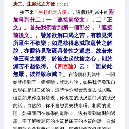
庚二、生起此之方便
（
156
頁）
附
接下來「
生起此之方便
」，這個科判當中的
加科判分二：一「連接前後文」，二「正
文」。首先我們看到第一個部分，「連接
前後文」。
譬如欲解口渴之苦，有賴見渴
所逼生不欲樂；如是欲得息滅取蘊苦之解
脫，亦觀待見取蘊具苦性之過患。故若未
修三有之過患，於彼生起欲捨之心，則於
滅苦不起欲得。《
四百論
》云：「誰於此
無厭，彼豈敬寂滅
？」
在這個科判當中，一開
始就提到了一個譬喻，就比方說，如果我們發現自
己現在是很口渴的，這時候你就會想要去找水喝。
但是如果你沒有發現，你現在的狀況是口渴的狀況
的話，自然的，你不會想要去找水喝。相同的道
理，如果我們在修學的道路上，沒有看到輪迴的過
患，不了解輪迴它的本質是痛苦的本質的話，自然
我們就不會想要跳脫輪迴。縱使我們在修學的同