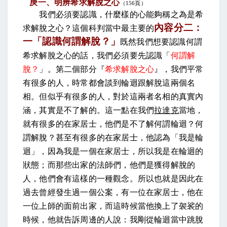
庚一、明辨希求解脫之心
（
156
頁）
我們必須要認識，什麼樣的心能夠稱之為是希
內容分二：
求解脫之心？這個科判當中最主要的
一「認識何謂解脫？」
既然我們想要認識何謂
希求解脫之心的話，我們必須要先認識「
何謂解
脫？
」。第二個部分『
希求解脫之心
』，我們平常
有很多的人，時常都會談到輪迴跟解脫這兩個名
相。但似乎有很多的人，對於這兩者名相的真實內
涵，其實是不了解的。這一點在我們
拉達克
當地，
就有很多的在家居士，他們是不了解何謂輪迴？何
謂解脫？甚至有很多的在家居士，他認為「我是輪
迴」，因為我是一個在家居士，所以我是在輪迴的
狀態；而那些出家的法師們，他們是獲得解脫的
人，他們會有這樣的一種觀念。所以也就是因此在
過去曾經發生過一個公案，有一位在家居士，他在
一位上師的面前出家，而這時候當他換上了袈裟的
時候，他就告訴周邊的人說：我剛從輪迴當中跳脫