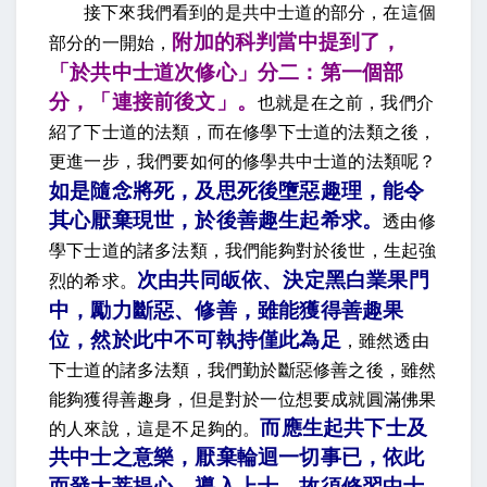
接下來我們看到的是共中士道的部分，在這個
附加的科判當中提到了，
部分的一開始，
「於共中士道次修心」分二：第一個部
分，「連接前後文」。
也就是在之前，我們介
紹了下士道的法類，而在修學下士道的法類之後，
更進一步，我們要如何的修學共中士道的法類呢？
如是隨念將死，及思死後墮惡趣理，能令
其心厭棄現世，於後善趣生起希求
。
透由修
學下士道的諸多法類，我們能夠對於後世，生起強
次由共同皈依、決定黑白業果門
烈的希求。
中，勵力斷惡、修善，雖能獲得善趣果
位，然於此中不可執持僅此為足
，
雖然透由
下士道的諸多法類，我們勤於斷惡修善之後，雖然
能夠獲得善趣身，但是對於一位想要成就圓滿佛果
而應生起共下士及
的人來說，這是不足夠的。
共中士之意樂，厭棄輪迴一切事已，依此
而發大菩提心，導入上士，故須修習中士