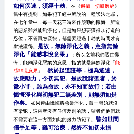
如何疾速，須經十劫
。
在《
遍攝一切研磨經
》
當中有提到，如果犯了經中所說的一種謗法之罪，
在七年當中，每一天花三時來作殷勤的懺悔，所造
的惡業雖然能夠淨化，但是如果想要獲得加行道的
忍位，不管再怎麼快，都需要經過十劫的時間才有
是故，無餘淨化之義，意指無餘
辦法獲得。
淨化「能感非悅意果」
；所以之前我們透由懺
悔，能夠淨化惡業的意思，指的就是無餘淨化「
能
然於起道證等，極為遙遠，
感非悅意果
」。
故應勵力，令初無犯。是故說諸聖者，於
微小罪，雖為命故，亦不知而故行；若由
懺悔淨化與初無犯二無差別，則無須如是
作矣
。
如果透由懺悔將惡業淨化，跟一開始就沒
有染犯，這兩者沒有任何差別的話，聖者們他們就
譬如世間
不需要在這一方面如此的努力防範了。
傷手足等，雖可治療，然終不如初未損