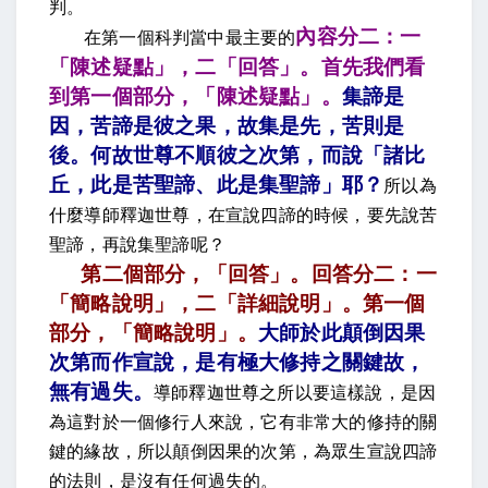
判。
內容分二：一
在第一個科判當中最主要的
「陳述疑點」，二「回答」。首先我們看
到第一個部分，「陳述疑點」。
集諦是
因，苦諦是彼之果，故集是先，苦則是
後。何故世尊不順彼之次第，而說「諸比
丘，此是苦聖諦、此是集聖諦」耶
？
所以為
什麼導師釋迦世尊，在宣說四諦的時候，要先說苦
聖諦，再說集聖諦呢？
第二個部分，「回答」。回答分二：一
「簡略說明」，二「詳細說明」。第一個
部分，「簡略說明」。
大師於此顛倒因果
次第而作宣說，是有極大修持之關鍵故，
無有過失
。
導師釋迦世尊之所以要這樣說，是因
為這對於一個修行人來說，它有非常大的修持的關
鍵的緣故，所以顛倒因果的次第，為眾生宣說四諦
的法則，是沒有任何過失的。