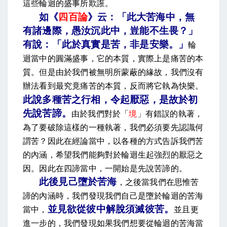
這些輪迴的盛事所欺誑。
如《
四百論
》云：「此大苦海中，無
有諸邊際，愚汝沉此中，豈能不生畏？」
有說：「此於真實是苦，非是安樂。
」
輪
迴當中的圓滿盛事，它的本質，實際上是痛苦的本
質。但是由於我們被無明所蒙蔽的緣故，我們沒有
辦法看到最究竟痛苦的本質，反而將它執為快樂。
此說多種苦之行相，令起厭惡，是故於初
先說苦諦
。
由於我們對於「
境
」有錯誤的執著，
為了要破除這樣的一種執著，我們必須要先認識何
謂苦？因此在經論當中，以各種的方式告訴我們苦
的內涵，希望我們能夠對於輪迴生起強烈的厭惡之
因。因此在四諦當中，一開始是先說苦諦的。
此後見己墮於苦海
，
之後當我們在思惟苦
諦的內涵時，我們發現我們自己是墮於輪迴的苦海
並見欲從彼中解脫須滅彼苦
。
當中，
並且更
進一步的，我們發現如果我們想要從輪迴的苦海當