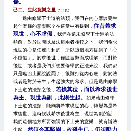
傷
。
己二、生此意樂之量
（
153
頁）
透由修學下士道的法類，我們在內心應該要生
往昔希求
起什麼樣的意樂呢？在這當中有提到
，
現世，心不虛假
，我們在還未修學下士道的法
類前，對於世間以及法這兩者相較之下，我們希求
現世的心是任運而起的，所以這個地方提到了「心
不虛假」。於求後世，僅隨言辭而成理解；而對於
後世，或者是我們所想要修學的正法來說，我們都
只是嘴巴上面說說罷了，很難打從內心底，對於法
或者是對於來生，生起強大的希求。但是透由修學
若換其位，而以希求後世
下士道的法類之後，
為主、現世為副，此則生起
。
如果藉由修學
下士道的法類，能夠將希求現世的心，轉變為是希
求後世。這時候以希求後世為主，現世為副的話，
我們這個地方所要強調的下士夫的意樂，就有辦法
然須令其堅固，故雖生已，仍須勵力
生起。