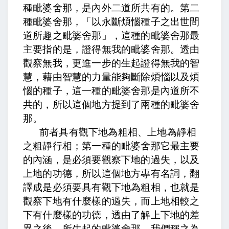
種毗婆舍那，是內外二道所共有的。第二
種毗婆舍那，「
以永斷煩惱種子之出世間
道所趣之毗婆舍那」，這種的毗婆舍那最
主要指的是，證得無我的毗婆舍那。透由
觀察無我，更進一步的生起證得無我的智
慧，藉由智慧的力量能夠斷除煩惱以及煩
惱的種子，這一種的毗婆舍那是內道所不
共的，所以這個地方提到了兩種的毗婆舍
那。
前者具有觀下地為粗相、上地為靜相
之粗靜行相
；第一種的毗婆舍那它最主要
的內涵，是必須要觀察下地的過失，以及
上地的功德，所以這個地方專有名詞，翻
譯成是必須要具有觀下地為粗相，也就是
觀察下地有什麼樣的過失，而上地相較之
下有什麼樣的功德，透由了解上下地的差
異之後，所生起的毗婆舍那，我們稱之為