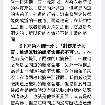
除一切煩惱，並不是如此。因為以奢摩他
的本質來說，它是內外共道，也就是內道
的佛弟子，外道的行者，透由修學之後都
能夠成辦的一種道。而這種道，在我們往
生之後，或者是業力消失之後，它還是會
消失的，所以它的本質並不是非常的堅
固。
接下來
第四個部分，「對佛弟子而
言，通達無我的毗婆舍那必不可少。」
在
之前我們提到了兩種的毗婆舍那：一種稱
之為是世間道的毗婆舍那，另外一種稱之
為是出世間道的毗婆舍那。對於佛弟子來
說，在這兩種毗婆舍那裡面，我們必須要
能夠通達無我的毗婆舍那。但是對於外道
徒或者是他暫時沒有辦法聽聞無我的法類
的這些人，也就是他並不具器；或者是縱
使具器，但是短時間之內沒有辦法通達無