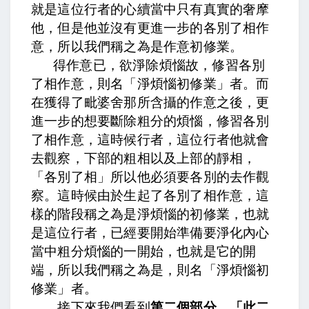
就是這位行者的心續當中只有真實的奢摩
他，但是他並沒有更進一步的各別了相作
意，所以我們稱之為是作意初修業。
得作意已，欲淨除煩惱故，修習各別
了相作意，則名「淨煩惱初修業」者
。而
在獲得了毗婆舍那所含攝的作意之後，更
進一步的想要斷除粗分的煩惱，修習各別
了相作意，這時候行者，這位行者他就會
去觀察，下部的粗相以及上部的靜相，
「各別了相」所以他必須要各別的去作觀
察。這時候由於生起了各別了相作意，這
樣的階段稱之為是淨煩惱的初修業，也就
是這位行者，已經要開始準備要淨化內心
當中粗分煩惱的一開始，也就是它的開
端，所以我們稱之為是，則名「淨煩惱初
修業」者。
接下來我們看到
第二個部分，「此二