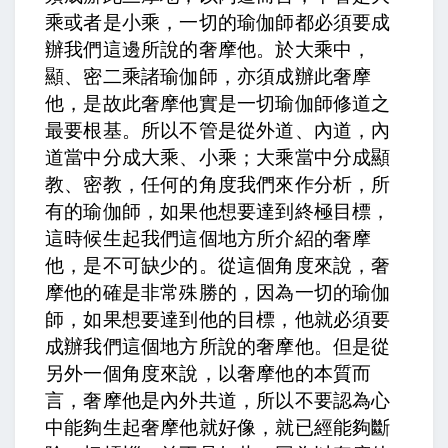
乘或者是小乘，一切的瑜伽師都必須要成
辦我們這邊所說的奢摩他。
於大乘中，
顯、密二乘諸瑜伽師，亦須成辦此奢摩
他，是故此奢摩他實是一切瑜伽師修道之
最要根基
。所以不管是從外道、內道，內
道當中分成大乘、小乘；大乘當中分成顯
教、密教，任何的角度我們來作分析，所
有的瑜伽師，如果他想要達到終極目標，
這時候生起我們這個地方所介紹的奢摩
他，是不可缺少的。從這個角度來說，奢
摩他的確是非常殊勝的，因為一切的瑜伽
師，如果想要達到他的目標，他就必須要
成辦我們這個地方所說的奢摩他。但是從
另外一個角度來說，以奢摩他的本質而
言，奢摩他是內外共道，所以不要認為心
中能夠生起奢摩他就好像，就已經能夠斷