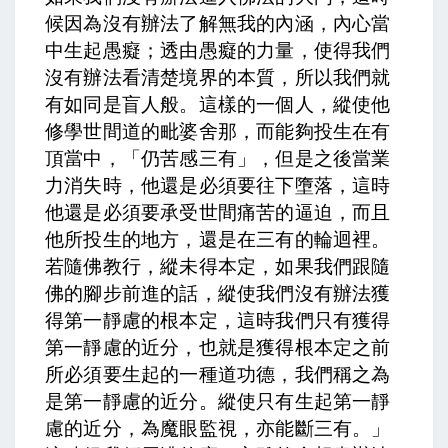
候因為沒有辦法了解無我的內涵，內心當
中生起愚癡；透由愚癡的力量，使得我們
沒有辦法看清楚境界的本質，所以我們就
有如同是盲人般。這樣的一個人，縱使他
修學世間道的毗婆舍那，而能夠投生在有
頂當中，「仍苦感三有」，但是之後當業
力消失時，他還是必須要往下墮落，這時
他還是必須要承受世間痛苦的逼迫，而且
他所投生的地方，還是在三有的輪迴裡。
若隨佛教行，縱未得本定
，如果我們跟隨
佛的腳步前進的話，縱使我們沒有辦法獲
得第一靜慮的根本定，這時我們只有獲得
第一靜慮的近分，也就是獲得根本定之前
所必須要生起的一種道功德，我們稱之為
是第一靜慮的近分。縱使只有生起第一靜
慮的近分，
為魔眼監視，亦能斷三有。
」