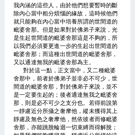
我內涵的這些人，由於他們想要暫時的斷
除內心當中粗分煩惱的緣故，這時候他們
就只能夠在內心當中培養所謂的世間道的
毗婆舍那。但是如果對於佛弟子來說，光
是生起世間道的毗婆舍那這是不夠的，所
以我們必須要更進一步的生起出世間道的
毗婆舍那；而這種出世間道的毗婆舍那，
又以通達無我的毗婆舍那為主。
對於這一點，正文當中，
又二種毗婆
舍那中，前者於佛弟子並非必不可少
，世
間道的毗婆舍那，對於佛弟子來說，並不
是一定要生起的；
後者通達無我之毗婆舍
那，則是必不可少之支分也。若得前說第
一靜慮近分所攝之奢摩他，縱未獲得其上
靜慮及無色之奢摩他，然依彼者而修毗婆
舍那，亦能跳脫輪迴一切束縛而得解脫
；