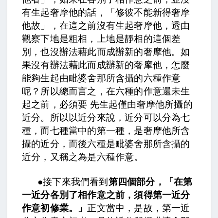
有生起奢摩他的話，「修彼不能新得奢摩
他故」，在這之前沒有生起奢摩他，透由
觀察下地是粗相，上地是靜相的這個差
別，也沒辦法藉此而成辦新的奢摩他。如
果沒有辦法藉此而成辦新的奢摩他，怎麼
能夠生起由毗婆舍那所含攝的六種作意
呢？所以總而言之，在六種的作意還未生
起之前，必須要 先生起僅由奢摩他所攝的
近分。所以以近分來說，近分可以分為七
種，而七種當中的第一種，是奢摩他所含
攝的近分，而後六種是毗婆舍那所含攝的
近分，又稱之為是六種作意。
●
接下來我們看到
第四個部分，「在第
一近分各別了相作意之前，須得第一近分
作意初修業。」
正文當中，
是故，第一近