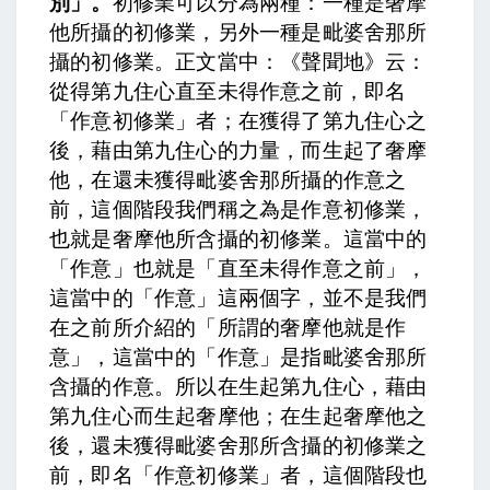
別」。
初修業可以分為兩種：一種是奢摩
他所攝的初修業，另外一種是毗婆舍那所
攝的初修業。正文當中：
《聲聞地》云：
從得第九住心直至未得作意之前，即名
「作意初修業」者
；在獲得了第九住心之
後，藉由第九住心的力量，而生起了奢摩
他，在還未獲得毗婆舍那所攝的作意之
前，這個階段我們稱之為是作意初修業，
也就是奢摩他所含攝的初修業。這當中的
「作意」也就是「直至未得作意之前」，
這當中的「作意」這兩個字，並不是我們
在之前所介紹的「所謂的奢摩他就是作
意」，這當中的「作意」是指毗婆舍那所
含攝的作意。所以在生起第九住心，藉由
第九住心而生起奢摩他；在生起奢摩他之
後，還未獲得毗婆舍那所含攝的初修業之
前，即名「作意初修業」者，這個階段也