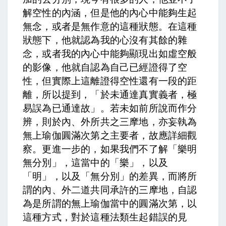
解空性的內涵，但是他的內心中能夠生起
無念，或者是無作意的這種狀態。在這種
狀態下，他就認為我的心沒有其餘的雜
念，或者我的內心中能夠顯現出如虛空般
的影像，他就自認為自己已經證得了空
性，但實際上這離證得空性還有一段的距
離，所以提到，「於未通達真實義者，極
易誤為已通達故」。
若未如前所說而作分
辨，則於內、外所共之三摩地，亦妄執為
無上瑜伽圓滿次第之主要者，故應詳細觀
察
。更進一步的，如果我們不了解「樂明
無分別」，這當中的「樂」，以及
「明」，以及「無分別」的差異，而將所
謂的內、外二道共同承許的三摩地，自認
為是所謂的無上瑜伽當中的圓滿次第，以
這種方式，對於這種法類生起錯誤的見