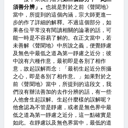
須善分辨」。
也就是對於之前《聲聞地》
當中，所提到的這個內涵，宗大師更進一
步的作了詳細的解釋。不過這個部分，如
果各位平常沒有閱讀相關的論著的話，可
能一時是不容易了解的。在正文當中，
若
未善解《聲聞地》中所說之義，便覺靜慮
及無色中最低之道為第一靜慮之近分；彼
中說有六種作意，最初即是各別了相作
意，故起誤解而念：「最初生起近分所攝
之心，即是各別了相作意。」
如果對於之
前《聲聞地》當中，所提到的這段文，我
們沒有辦法善加的去作分辨的話，有一些
人他會生起誤解。生起什麼樣的誤解呢？
他會認為不管是靜慮，或者是無色界中最
低之道為第一靜慮之近分，這一點確實是
如此。在靜慮以及無色界當中，最低的道