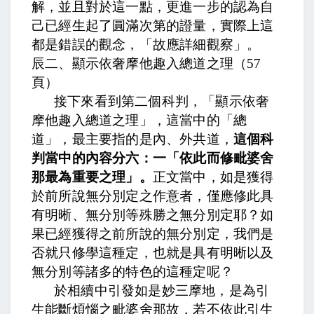
解，並且對於這一點，更進一步的認為自
己已經生起了圓滿次第的證量，實際上這
都是錯誤的觀念，「故應詳細觀察」。
辰二、顯示依奢摩他趣入總道之理（
57
頁）
接下來看到第二個科判，「顯示依奢
摩他趣入總道之理」，這當中的「總
道」，最主要指的是內、外共道，
這個科
判當中的內容分六：一「依此而修毗婆舍
那最為重要之理」。
正文當中，
如是獲得
於前所說無分別定之作意者，僅應修此具
有明晰、無分別等殊勝之無分別定耶
？如
果已經獲得之前所說的無分別定，我們是
否就只修學這種定，也就是具有明晰以及
無分別等諸多的特色的這種定呢？
於相續中引發如是妙三摩地，是為引
生能斷煩惱之毗婆舍那故，若不依此引生