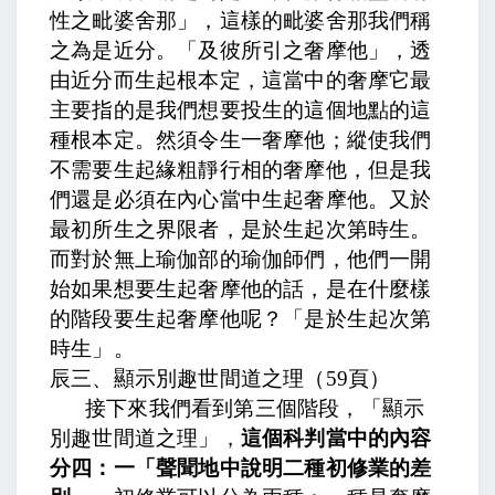
性之毗婆舍那」，這樣的毗婆舍那我們稱
之為是近分。「及彼所引之奢摩他」，透
由近分而生起根本定，這當中的奢摩它最
主要指的是我們想要投生的這個地點的這
種根本定。
然須令生一奢摩他；
縱使我們
不需要生起緣粗靜行相的奢摩他，但是我
們還是必須在內心當中生起奢摩他。
又於
最初所生之界限者，是於生起次第時生
。
而對於無上瑜伽部的瑜伽師們，他們一開
始如果想要生起奢摩他的話，是在什麼樣
的階段要生起奢摩他呢？「是於生起次第
時生」。
辰三、顯示別趣世間道之理（
59
頁）
接下來我們看到第三個階段，「顯示
別趣世間道之理」，
這個科判當中的內容
分四：一「聲聞地中說明二種初修業的差