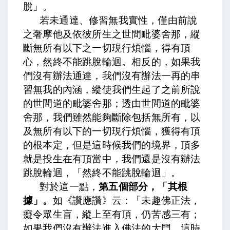
脫」。
若未通達、修習無我實性，僅由前說
之奢摩他及依彼所生之世間毗婆舍那，縱
斷無所有以下之一切現行煩惱，得有頂
心，然終不能跳脫輪迴
。相反的，如果我
們沒有辦法通達，我們沒有辦法一再的串
習無我的內涵，縱使我們生起了之前所說
的世間道的毗婆舍那；透由世間道的毗婆
舍那，我們雖然能夠斷除包括無所有，以
及無所有以下的一切現行煩惱，獲得有頂
的根本定，但是這時候我們的境界，頂多
就是投生在有頂當中，我們還是沒有辦法
跳脫輪迴，「然終不能跳脫輪迴」。
對於這一點，
第五個部分，「其根
據」。
如《讚應讚》云：「未趣佛正法，
癡令眾生盲，縱上至有頂，仍苦感三有
；
如果我們沒有辦法進入佛法的大門，這時