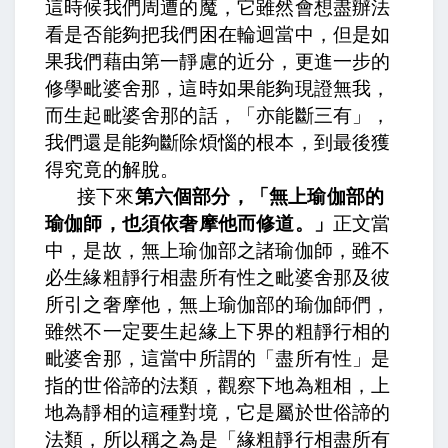
這時候我們周遭的魔，它雖然會想盡辦法
看是否能夠把我們困在輪迴當中，但是如
果我們藉由第一靜慮的近分，更進一步的
修學毗婆舍那，這時如果能夠現證無我，
而生起毗婆舍那的話，「亦能斷三有」，
我們還是能夠斷除煩惱的根本，到最後獲
得究竟的解脫。
接下來
第六個部分，「無上瑜伽部的
瑜伽師，也須依奢摩他而修道。」
正文當
中，
是故，無上瑜伽部之諸瑜伽師，雖不
必生緣粗靜行相盡所有性之毗婆舍那及彼
所引之奢摩他
，無上瑜伽部的瑜伽師們，
雖然不一定要生起緣上下界的粗靜行相的
毗婆舍那，這當中所謂的「盡所有性」是
指的世俗諦的法類，觀察下地為粗相，上
地為靜相的這種對境，它是屬於世俗諦的
法類，所以稱之為是「緣粗靜行相盡所有