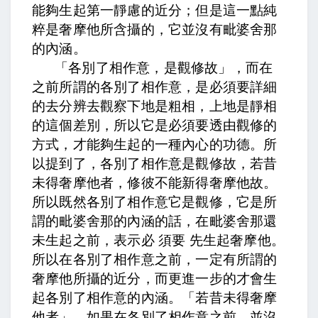
能夠生起第一靜慮的近分；但是這一點純
粹是奢摩他所含攝的，它並沒有毗婆舍那
的內涵。
「各別了相作意，是觀修故」，而在
之前所謂的各別了相作意，是必須要詳細
的去分辨去觀察下地是粗相，上地是靜相
的這個差別，所以它是必須要透由觀修的
方式，才能夠生起的一種內心的功德。所
以提到了，
各別了相作意是觀修故，若昔
未得奢摩他者，修彼不能新得奢摩他故
。
所以既然各別了相作意它是觀修，它是所
謂的毗婆舍那的內涵的話，在毗婆舍那還
未生起之前，表示必 須要 先生起奢摩他。
所以在各別了相作意之前，一定有所謂的
奢摩他所攝的近分，而更進一步的才會生
起各別了相作意的內涵。「若昔未得奢摩
他者」，如果在各別了相作意之前，並沒