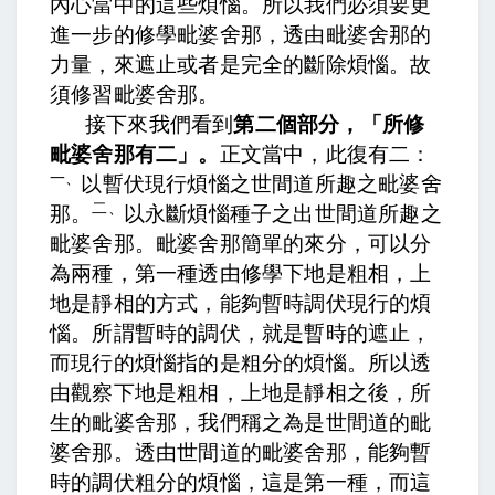
內心當中的這些煩惱。所以我們必須要更
進一步的修學毗婆舍那，透由毗婆舍那的
力量，來遮止或者是完全的斷除煩惱。
故
須修習毗婆舍那
。
接下來我們看到
第二個部分，「所修
毗婆舍那有二」。
正文當中，
此復有二
：
一、
以暫伏現行煩惱之世間道所趣之毗婆舍
二、
那
。
以永斷煩惱種子之出世間道所趣之
毗婆舍那
。毗婆舍那簡單的來分，可以分
為兩種，第一種透由修學下地是粗相，上
地是靜相的方式，能夠暫時調伏現行的煩
惱。所謂暫時的調伏
，就是暫時的遮止，
而現行的煩惱指的是粗分的煩惱。所以透
由觀察下地是粗相，上地是靜相之後，所
生的毗婆舍那，我們稱之為是世間道的毗
婆舍那。透由世間道的毗婆舍那，能夠暫
時的調伏粗分的煩惱，這是第一種，而這