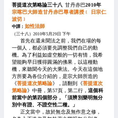
菩提道次第略論三十八
甘丹赤巴
2010
年
宗喀巴大師造甘丹赤巴尊者講授﹝ 日宗仁
波切﹞
如性法師
中譯：
（三十八）
2010
年
5
月
29
日
下午
首先在還未聞法之前，我們在場的每
一個人，都必須要先調整我們自己的動
機。為了利益如虛空般的一切有情，我希
望能夠早日獲得圓滿的佛果，以這種動
機，來聽聞今天的大乘法。今天在這個地
方所要為各位介紹的，是宗大師所造的
《
菩提道次第略論
》，請翻到《
菩提道次
第略論
》中冊，第
57
頁，第二行，
這個科
前當中的第四個部分，「須辨別樂明無分
別中有證、不證空性二種。」
正文當中，
故於無念及無作意之修，