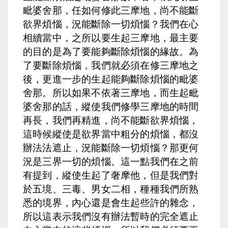
毗婆舍那，任如何修此三摩地，尚不能斷
欲界煩惱，況能斷除一切煩惱
？我們在心
相續當中，之所以要生起三摩地，最主要
的目的是為了要能夠斷除煩惱的緣故。為
了要斷除煩惱，我們就必須在修三摩地之
後，更進一步的生起能夠斷除煩惱的毗婆
舍那。所以如果不依著三摩地，而生起毗
婆舍那的話，縱使我們修學三摩地的時間
再長，我們再精進，尚不能斷欲界煩惱，
這時候縱使是欲界當中粗分的煩惱，都沒
辦法法遮止，況能斷除一切煩惱？那更何
況是三界一切的煩惱。這一點我們在之前
有提到，縱使生起了奢摩他，但是我們對
於五境、三毒、男女二相，種種我們所熟
悉的境界，內心還是會生起些許的雜念，
所以這表示我們沒有辦法暫時的完全遮止