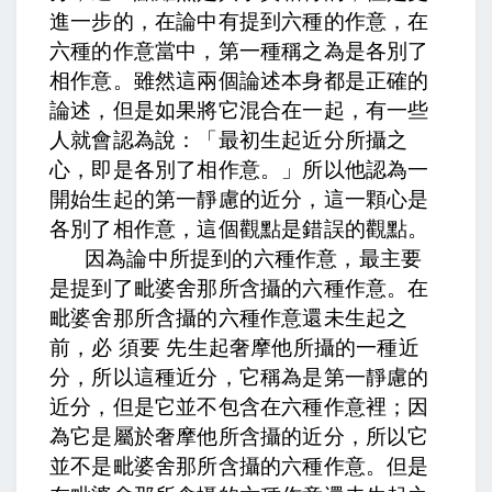
進一步的，在論中有提到六種的作意，在
六種的作意當中，第一種稱之為是各別了
相作意。雖然這兩個論述本身都是正確的
論述，但是如果將它混合在一起，有一些
人就會認為說：「最初生起近分所攝之
心，即是各別了相作意。」所以他認為一
開始生起的第一靜慮的近分，這一顆心是
各別了相作意，這個觀點是錯誤的觀點。
因為論中所提到的六種作意，最主要
是提到了毗婆舍那所含攝的六種作意。在
毗婆舍那所含攝的六種作意還未生起之
前，必 須要 先生起奢摩他所攝的一種近
分，所以這種近分，它稱為是第一靜慮的
近分，但是它並不包含在六種作意裡；因
為它是屬於奢摩他所含攝的近分，所以它
並不是毗婆舍那所含攝的六種作意。但是