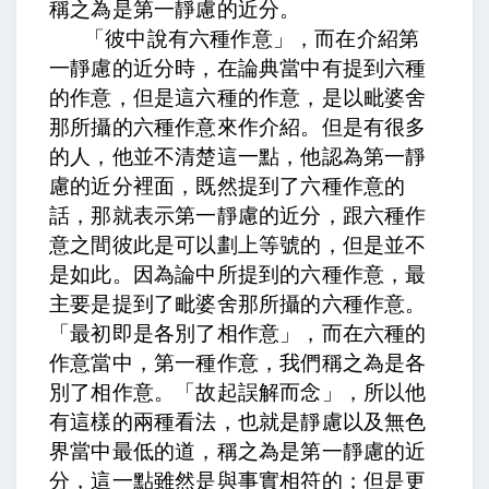
稱之為是第一靜慮的近分。
「彼中說有六種作意」，而在介紹第
一靜慮的近分時，在論典當中有提到六種
的作意，但是這六種的作意，是以毗婆舍
那所攝的六種作意來作介紹。但是有很多
的人，他並不清楚這一點，他認為第一靜
慮的近分裡面，既然提到了六種作意的
話，那就表示第一靜慮的近分，跟六種作
意之間彼此是可以劃上等號的，但是並不
是如此。因為論中所提到的六種作意，最
主要是提到了毗婆舍那所攝的六種作意。
「最初即是各別了相作意」，而在六種的
作意當中，第一種作意，我們稱之為是各
別了相作意。「故起誤解而念」，所以他
有這樣的兩種看法，也就是靜慮以及無色
界當中最低的道，稱之為是第一靜慮的近
分，這一點雖然是與事實相符的；但是更