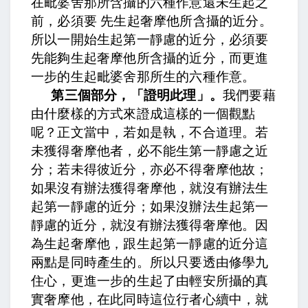
在毗婆舍那所含攝的六種作意還未生起之
前，必須要 先生起奢摩他所含攝的近分。
所以一開始生起第一靜慮的近分，必須要
先能夠生起奢摩他所含攝的近分，而更進
一步的生起毗婆舍那所生的六種作意。
第三個部分，「證明此理」。
我們要藉
由什麼樣的方式來證成這樣的一個觀點
呢？正文當中，
若如是執，不合道理。若
未獲得奢摩他者，必不能生第一靜慮之近
分；若未得彼近分，亦必不得奢摩他故
；
如果沒有辦法獲得奢摩他，就沒有辦法生
起第一靜慮的近分；如果沒辦法生起第一
靜慮的近分，就沒有辦法獲得奢摩他。因
為生起奢摩他，跟生起第一靜慮的近分這
兩點是同時產生的。所以只要透由修學九
住心，更進一步的生起了由輕安所攝的真
實奢摩他，在此同時這位行者心續中，就