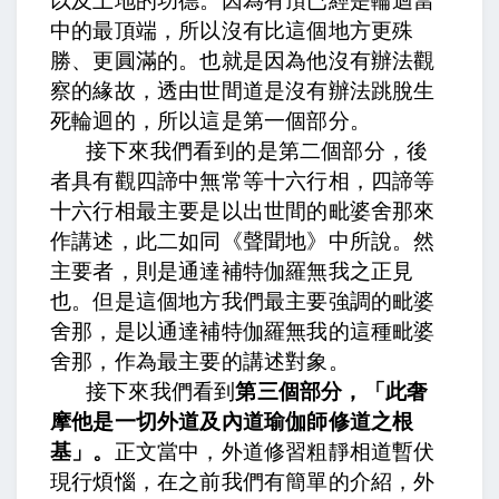
以及上地的功德。因為有頂已經是輪迴當
中的最頂端，所以沒有比這個地方更殊
勝、更圓滿的。也就是因為他沒有辦法觀
察的緣故，透由世間道是沒有辦法跳脫生
死輪迴的，所以這是第一個部分。
接下來我們看到的是第二個部分，
後
者具有觀四諦中無常等十六行相
，四諦等
十六行相最主要是以出世間的毗婆舍那來
作講述，
此二如同《聲聞地》中所說。然
主要者，則是通達補特伽羅無我之正見
也
。但是這個地方我們最主要強調的毗婆
舍那，是以通達補特伽羅無我的這種毗婆
舍那，作為最主要的講述對象。
接下來我們看到
第三個部分，「此奢
摩他是一切外道及內道瑜伽師修道之根
基」。
正文當中，
外道修習粗靜相道暫伏
現行煩惱
，在之前我們有簡單的介紹，外