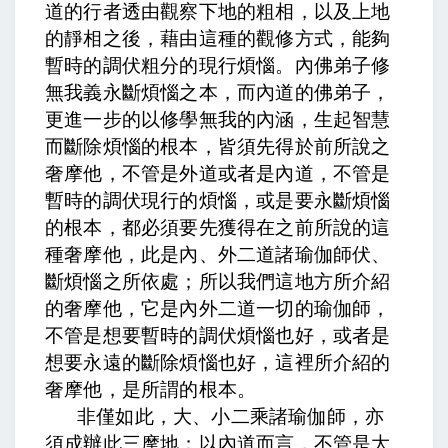
道的行者透由觀察下地的粗相，以及上地
的靜相之後，藉由這種的觀修方式，能夠
暫時的調伏粗分的現行煩惱。
內佛弟子修
無我義永斷煩惱之本
，而內道的佛弟子，
更進一步的以修學無我的內涵，生起智慧
而斷除煩惱的根本，
皆須先得於前所說之
奢摩他
，不管是外道或者是內道，不管是
暫時的調伏現行的煩惱，或是要永斷煩惱
的根本，都必須要先獲得在之前所說的這
種奢摩他，
此是內、外二道諸瑜伽師伏、
斷煩惱之所依處
；所以我們這地方所介紹
的奢摩他，它是內外二道一切的瑜伽師，
不管是想要暫時的調伏煩惱也好，或者是
想要永遠的斷除煩惱也好，這裡所介紹的
奢摩他，是所謂的根本。
非僅如此，大、小二乘諸瑜伽師，亦
須成辦此三摩地
；以內道而言，不管是大