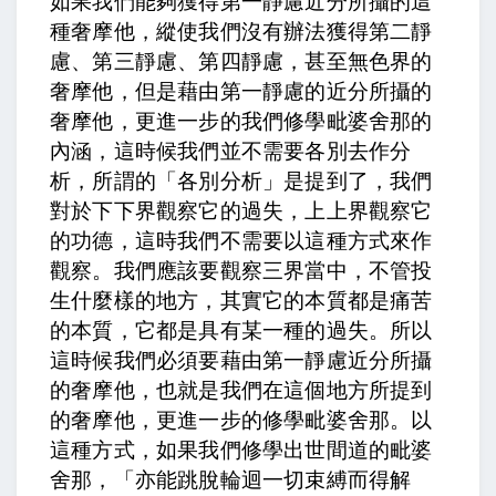
如果我們能夠獲得第一靜慮近分所攝的這
種奢摩他，縱使我們沒有辦法獲得第二靜
慮、第三靜慮、第四靜慮，甚至無色界的
奢摩他，但是藉由第一靜慮的近分所攝的
奢摩他，更進一步的我們修學毗婆舍那的
內涵，這時候我們並不需要各別去作分
析，所謂的「各別分析」是提到了，我們
對於下下界觀察它的過失，上上界觀察它
的功德，這時我們不需要以這種方式來作
觀察。我們應該要觀察三界當中，不管投
生什麼樣的地方，其實它的本質都是痛苦
的本質，它都是具有某一種的過失。所以
這時候我們必須要藉由第一靜慮近分所攝
的奢摩他，也就是我們在這個地方所提到
的奢摩他，更進一步的修學毗婆舍那。以
這種方式，如果我們修學出世間道的毗婆
舍那，「亦能跳脫輪迴一切束縛而得解