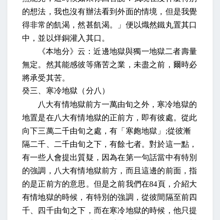
的想法，我也沒有辦法看到外面的情境，但是我覺
得非常的飢渴
，然甚飢渴。
」
便以熾然鐵丸置其口
中，並以烊銅灌入其口。
《本地分》云：近邊地獄與獨一地獄二者壽量
無定。然其能感彼等痛苦之業，未盡之前，爾時必
將承受其苦
。
癸三、寒冷地獄（分八）
八大有情地獄前方一萬由旬之外，
寒冷地獄的
地置是在八大有情地獄的正前方
，即有彼處。從此
向下三萬二千由旬之處，有「寒皰地獄」
;
從彼漸
隔二千、二千由旬之下，有餘七者
。對於這一點，
有一些人會提出質疑，因為在第一句話當中有特別
的強調，八大有情地獄前方，而且這邊的前面，指
的是正前方的意思。但是之前我們在
84
頁，介紹大
有情地獄的時候，有特別的強調，從彼間隔至前四
千、四千由旬之下，而在寒冷地獄的時候，他只提