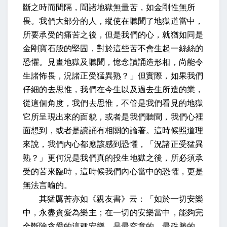
斷之時而間隔，聞諸地獄無量苦，如金剛性無所
畏
。我們大部分的人，縱使在聽聞了地獄道當中，
所要承受的痛苦之後，但是我們的心，就猶如同是
金剛寶石般的堅固，對於這些苦不會生起一絲絲的
恐懼。
見畫地獄及聽聞，憶念讀誦造形相，尚能令
生諸怖畏，況諸正受猛異熟？
」但實際，如果我們
仔細的去思惟，我們在今生以及過去生所造的業，
從這個角度，我們去思惟，不管是我們看見的地獄
它所呈現出來的面貌，或者是我們聽聞，我們心裡
面想到，或者是讀誦有相關的論著。這時候照道理
來說，我們內心都應該感到恐懼，「況諸正受猛異
熟？」更何況是我們真的投生地獄之後，所必須承
受的苦來臨時，這時候我們內心當中的恐懼，更是
無法言喻的。
其猛厲苦亦如《親友書》云：「如於一切安樂
中，永盡貪愛為樂主
；在一切的安樂當中，能夠完
全斷除貪愛的這種安樂，是最究竟的、最殊勝的。