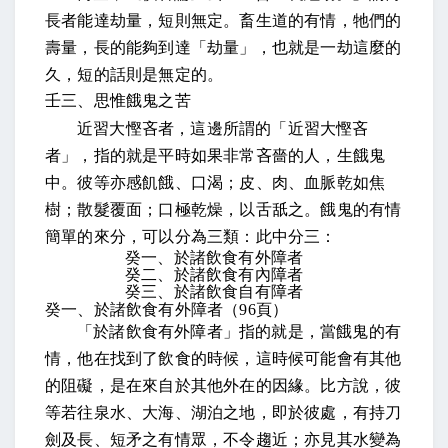
長者能達劫量，短則無定。
畜生道的有情，牠們的
壽量，長的能夠到達「劫量」，也就是一劫這麼的
久，短的話則是無定的。
壬三、思惟餓鬼之苦
近習大慳吝者
，這邊所謂的「近習大慳吝
者」，指的就是平時如果非常吝嗇的人，
生餓鬼
中。彼等亦感飢餓、口渴；皮、肉、血脈乾如焦
樹；散髮覆面；口極乾燥，以舌舐之
。餓鬼的有情
簡單的來分，可以分為三類：
此中分三：
癸一、於諸飲食有外障者
癸二、於諸飲食有內障者
癸三、於諸飲食自有障者
癸一、於諸飲食有外障者（
96
頁
）
「於諸飲食有外障者」指的就是，當餓鬼的有
情，他在找到了飲食的時候，這時候可能會有其他
的阻礙，是在來自於其他外在的因緣。比方說，
彼
等若往泉水、大海、湖泊之地，即於彼處，有持刀
劍及長、短矛之有情眾，不令趨近；亦見其水變為