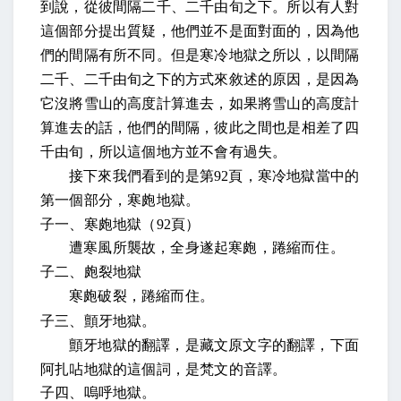
到說，從彼間隔二千、二千由旬之下。所以有人對
這個部分提出質疑，他們並不是面對面的，因為他
們的間隔有所不同。但是寒冷地獄之所以，以間隔
二千、二千由旬之下的方式來敘述的原因，是因為
它沒將雪山的高度計算進去，如果將雪山的高度計
算進去的話，他們的間隔，彼此之間也是相差了四
千由旬，所以這個地方並不會有過失。
接下來我們看到的是第
92
頁，寒冷地獄當中的
第一個部分，寒皰地獄。
子一、寒皰地獄（
92
頁
）
遭寒風所襲故，全身遂起寒皰，踡縮而住。
子二、皰裂地獄
寒皰破裂，踡縮而住。
子三、顫牙地獄
。
顫牙地獄的翻譯，是藏文原文字的翻譯，下面
阿扎呫地獄
的這個詞，是梵文的音譯。
子四、嗚呼地獄。