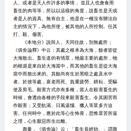
人、或者是天人作許多的事情，
並且人也會食用
畜生的肉等等，所以以這樣的角度，說畜生是天或
者是人的資具。
無有自主
，他是在一種沒有辦法自
主的情況下，
為他所使
，被其他的人所控制。
任其
打、殺、傷害。
《本地分》說與人、天同住故，別無處所；
《俱舍論釋》中云：其處之根本為大海，餘者皆從
大海散出
。畜生道的有情眾，牠最主要的處所，牠
的根源是來自於大海當中，而其他的畜生是從大海
當中而散出來的。
其餘尚有生於黑暗之處及水中
者。於彼等處，衰老而死、負重疲勞、耕耘、受驅
使及剪毛。殺害方式亦有多種
，當人在殺害畜生的
時候，會透由各種的手段來殺害畜生。
令其困苦而
作殺害；又受飢渴、日風逼惱、獵人等眾多方迫
害。任何時中，應於此等心生怖畏，思惟眾苦所逼
之理，心生厭惡而生出離
。
壽量，《俱舍論》云：「畜生長經劫。」謂壽