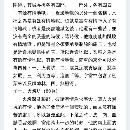
圍繞，其城亦復各有四門。一一門外，各有四四
「有餘有情地獄」：
近邊地獄的另外一個名稱，又
稱之為是有餘有情地獄。也就是當有有情墮入了有
情地獄，或者是炎熱地獄之後，他還有一些苦，並
沒有完全的受盡的時候，這時候，他縱使能夠跳脫
有情地獄，但是還是必須要承受剩餘的痛苦，也就
是近邊地獄當中的苦。所以近邊地獄，又稱之為是
有餘有情地獄。有餘有情地獄，簡單的來分可以分
為四種：一、
火炭坑。
二、
腐屍泥或糞穢泥，惡臭
如屍。
三、
利刃道等，
這個「等」字當中包含了劍
葉林以及鐵棘林
。
四、
無極河。
子一、火炭坑（
89
頁）
火炭深及膝部，彼諸有情為求宅舍
，墮入火炭
坑的有情，他為了要尋求一個安穩的，而且沒有痛
苦的處所，所以
遊走至此。下足之時，皮、肉、血
脈悉皆燒爛
；當他跨出一步的時候，他的腳上面的