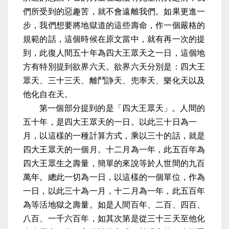
們所受到的惡趣苦，就不會遠離我們。如果更進一
步，我們想要將地獄道的這些壽命，作一個嚴格的
規範的話，這個時候在原文當中，就有再一次的提
到，
此復人間五十年為四大王眾天之一日
，這個地
方有特別提到欲界六天。欲界六天分別是：四大王
眾天、三十三天、離鬥諍天、兜率天、樂化天以及
他化自在天。
第一個部分提到的是「四大王眾天」。人間的
五十年，是四大王眾天的一日。
以此三十日為一
月
，以這樣的一種計算方式，乘以三十的話，就是
四大王眾天的一個月。
十二月為一年，此五百年為
四大王眾生之壽量
，簡單的來說等於人世間的九百
萬年。
總此一切為一日，
以這樣的一個單位，作為
一日，
以此三十為一月，十二月為一年，此五百年
為等活地獄之壽量。如是人間百年、二百、四百、
八百、一千六百年，如其次第是從三十三天至他化