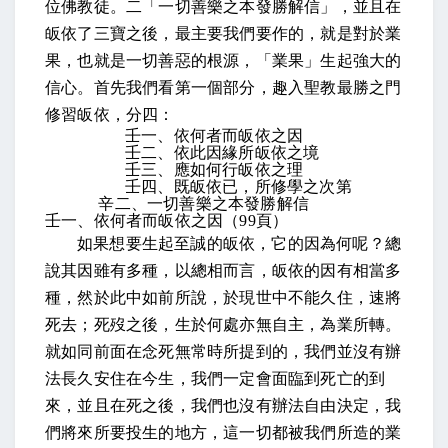
位佛教徒。二「一切善樂之本發勝解信」，並且在
皈依了三寶之後，最主要我們要作的，就是對於業
果，也就是一切善惡的根源，「業果」生起強大的
信心。首先我們看第一個部分，趣入聖教最勝之門
修習皈依，分四：
壬一、依何者而皈依之因
壬二、依此因緣所皈依之境
壬三、應如何行皈依之理
壬四、既皈依已，所修學之次第
辛二、一切善樂之本發勝解信
壬一、依何者而皈依之因（
99
頁）
如果想要生起至誠的皈依，它的因為何呢？
總
說其因雖有多種
，以總相而言，皈依的因有相當多
種，
然於此中如前所說，於現世中不能久住，速將
死去；死歿之後，生於何處亦無自主，為業所轉
。
就如同前面在念死無常時所提到的，我們並沒有辦
法長久安住在今生，我們一定會面臨到死亡的到
來，並且在死之後，我們也沒有辦法自由決定，我
們將來所要投生的地方，這一切都被我們所造的業