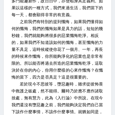
多門能趣新作，故日日中，亦使暇身具足義利。
如
果以這樣的一種方式，我們來過生活，我們當下的
每一天，都會顯得非常的有意義。
之前我們有特別的提到懺悔，如果我們懂得如
何的懺悔，我們的懺悔如果是具力的話，短短的幾
秒鐘，我們就能夠將很多的惡業懺悔乾淨。相反
的，如果我們不知道該如何的懺悔，甚至懺悔的力
量不具足，這時候縱使你花了一個月、一年，再長
的時候來作懺悔，你所能夠淨化的惡業也是非常有
限的。所以能否將過去所造的惡業懺悔乾淨，這取
決於在你的內心，你用什麼樣的心來作懺悔？在懺
悔的當下，四力是否具足？這是很重要的。
若於現今不思彼等，墮惡趣時，雖求從彼怖畏
中救護之皈處，然不能得。爾時乃於應不應作諸取
捨處，無有慧力，此為《入行論》中所說
。在現今
我們還沒有墮惡趣之前，我們能夠決定我們自己當
下該作什麼事情，不該作什麼事情。就猶如同是，