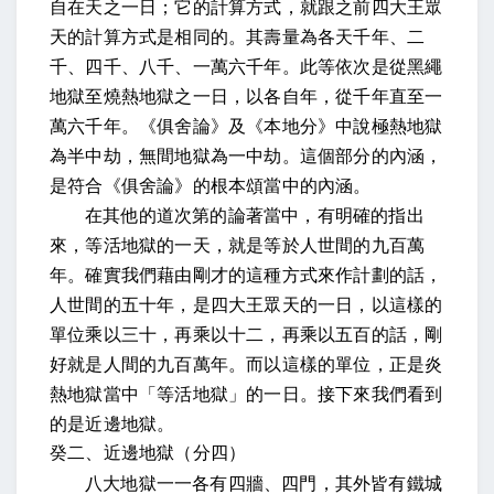
自在天之一日
；它的計算方式，就跟之前四大王眾
天的計算方式是相同的。
其壽量為各天千年、二
千、四千、八千、一萬六千年。此等依次是從黑繩
地獄至燒熱地獄之一日，以各自年，從千年直至一
萬六千年
。
《俱舍論》及《本地分》中說極熱地獄
為半中劫，無間地獄為一中劫
。這個部分的內涵，
是符合《俱舍論》的根本頌當中的內涵。
在其他的道次第的論著當中，有明確的指出
來，等活地獄的一天，就是等於人世間的九百萬
年。確實我們藉由剛才的這種方式來作計劃的話，
人世間的五十年，是四大王眾天的一日，以這樣的
單位乘以三十，再乘以十二，再乘以五百的話，剛
好就是人間的九百萬年。而以這樣的單位，正是炎
熱地獄當中「等活地獄」的一日。接下來我們看到
的是近邊地獄。
癸二、近邊地獄（分四）
八大地獄一一各有四牆、四門，其外皆有鐵城