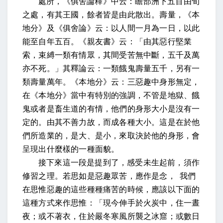
處所，《俱舍論釋》中云：瞻部洲下五百由旬
之處，有其王國，餘者皆是由此散出。壽量，《本
地分》及《俱舍論》云：以人間一月為一日，以此
能至自年五百。《親友書》云：「由其惡行堅業
索，束縛一類有情眾，其間受苦無中斷，五千及萬
亦不死。」其釋論云：一類餓鬼壽量五千，另有一
類壽量萬年。《本地分》云：三惡趣中身形無定
，
在《本地分》當中有特別的強調，不管是地獄、餓
鬼或者是畜生道的有情，他們的身形大小是沒有一
定的。
由其不善力故，而成各種大小。
這是在於他
們所造業的，是大、是小，來取決於他的身形，會
呈現出什麼樣的一種面貌。
接下來這一段是提到了，感受未生起前，須作
修習之理。
若思如是惡趣眾苦，應作是念
，
我們
在思惟惡趣的這些種種痛苦的時候，應該以下面的
這種方式來作思惟：
「現今伸手於火炭中，住一晝
夜；或不著衣，住於嚴冬寒風所襲之冰窟；或數日