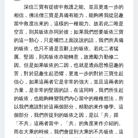
深信三寶有從彼中救護之能
。並且更進一步的
相信，佛法僧三寶是具備有能力，能夠將我從惡趣
當中救度出來的，這樣的一種能力。
故若此二唯是
空言，則其皈依亦同於彼
；如果我們想要皈依三寶
的這一顆心，只是嘴巴上面說說的話，我們所具備
的皈依，也只不過是言辭上的皈依。
若此二者猛
厲、堅固，則其皈依亦能轉意，故應勵力勤修二
因
。但是如果皈依的二因，也就是透由思惟惡趣的
苦，對於惡趣生起恐懼，更進一步的對於三寶生起
信心，如果這兩者它是非常的強大，並且這兩者的
力量，是非常的堅固的話，在這同時，我們所生起
的皈依，也能夠轉變我們內心當中的種種想法，所
以我們應該對於這兩個部分，精勤的來作修學。這
個部分，我們所提到的皈依之因，是以「共」跟
「不共」這兩者當中，「共」的角度來作介紹的。
而在大乘的時候，我們會提到大乘的不共皈依，這