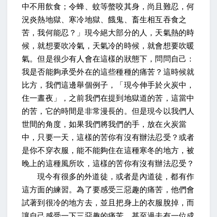
中不用飲食；令蜂、蚊等螫咬其身，尚且難忍，何
況炎熱地獄、寒冷地獄、餓鬼、畜生相互吞食之
苦，我何能忍？
」現今絕大部分的人，天氣熱的時
候，就想要吹冷氣，天氣冷的時候，就會想要吹暖
氣。但是很少有人會在這樣的狀態下，問問自己：
我是否能夠承受外在的這些種種的痛苦？這時候就
比方，我們這邊舉個例子，「現今伸手於火炭中，
住一晝夜」，之前我們在提到地獄道的苦，這當中
的苦，它的時間是非常漫長的。但是現今以我們人
世間的角度，如果我們將我們的手，放在火炭當
中，只要一天，這樣的苦你有沒有辦法忍受？或者
是你不穿衣服，能不能夠住在這種寒冬的地方，被
晚上的這種風所吹，這樣的苦你有沒有辦法忍受？
現今有很多的外道徒，或者是內道徒，都有作
這方面的練習。為了要感受三惡趣的痛苦，他們會
試著到很冷的地方去，並且把身上的衣服脫掉，而
讓自己感受一下三惡趣的痛苦。甚至過去有一位成