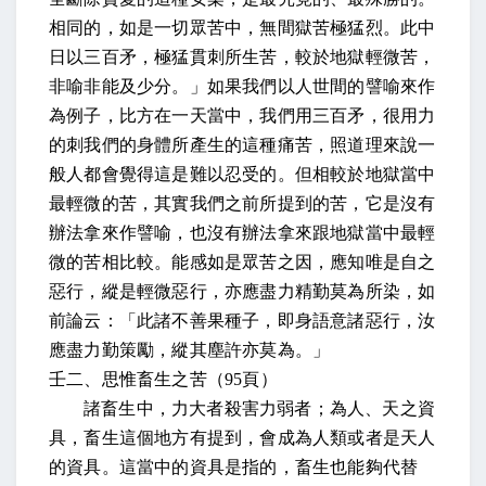
相同的，
如是一切眾苦中，無間獄苦極猛烈。此中
日以三百矛，極猛貫刺所生苦，較於地獄輕微苦，
非喻非能及少分。
」如果我們以人世間的譬喻來作
為例子，比方在一天當中，我們用三百矛，很用力
的刺我們的身體所產生的這種痛苦，照道理來說一
般人都會覺得這是難以忍受的。但相較於地獄當中
最輕微的苦，其實我們之前所提到的苦，它是沒有
辦法拿來作譬喻，也沒有辦法拿來跟地獄當中最輕
微的苦相比較。
能感如是眾苦之因，應知唯是自之
惡行，縱是輕微惡行，亦應盡力精勤莫為所染，如
前論云：「此諸不善果種子，即身語意諸惡行，汝
應盡力勤策勵，縱其塵許亦莫為。
」
壬二、思惟畜生之苦（
95
頁
）
諸畜生中，力大者殺害力弱者；為人、天之資
具
，畜生這個地方有提到，會成為人類或者是天人
的資具。這當中的資具是指的，畜生也能夠代替