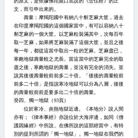
的原文，是依據佛陀親口宣說的《念住經》的正
文，而引申出來的。
壽量：摩羯陀國中有納八十斛芝麻大筐
，過去
在印度摩羯陀國的這個國家當中，有可以容納八十
斛芝麻的一個大筐。
以芝麻粒裝滿其中，次每百年
取一芝麻
，如果將芝麻裝滿了這個大筐，並且之後
每一年，都從這當中取出一粒的芝麻。
芝麻盡已，
寒皰地獄壽量較之尤長
。當這當中的芝麻完全的取
盡之後，寒皰地獄的壽量，並沒有完全的消失。
並
說其後後壽量較前前多二十倍
。「後後的壽量較前
前多二十倍」是指說寒冷地獄可以分為八層，後後
的壽量較前前是要多出二十倍的壽量。
癸四、獨一地獄（
93
頁）
位於寒冷、炎熱地獄近邊。《本地分》說人間
亦有；《律本事經》亦說位於大海岸邊，如同《僧
護因緣經》中所說
。在佛所說的這部經當中，有特
別的提到所謂的「獨一地獄」。獨一地獄在我們的