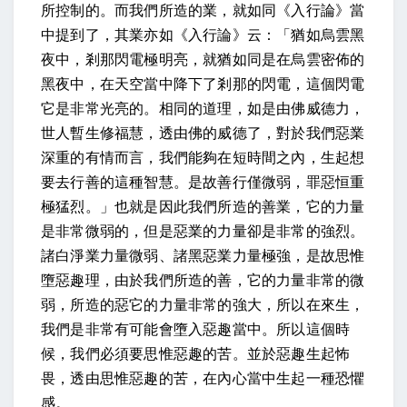
所控制的。而我們所造的業，就如同《入行論》當
中提到了，
其業亦如《入行論》云：「猶如烏雲黑
夜中，剎那閃電極明亮，
就猶如同是在烏雲密佈的
黑夜中，在天空當中降下了剎那的閃電，這個閃電
它是非常光亮的。相同的道理，
如是由佛威德力，
世人暫生修福慧
，透由佛的威德了，對於我們惡業
深重的有情而言，我們能夠在短時間之內，生起想
要去行善的這種智慧。
是故善行僅微弱，罪惡恒重
極猛烈。
」也就是因此我們所造的善業，它的力量
是非常微弱的，但是惡業的力量卻是非常的強烈。
諸白淨業力量微弱、諸黑惡業力量極強，是故思惟
墮惡趣理
，由於我們所造的善，它的力量非常的微
弱，所造的惡它的力量非常的強大，所以在來生，
我們是非常有可能會墮入惡趣當中。所以這個時
候，我們必須要思惟惡趣的苦。
並於惡趣生起怖
畏
，透由思惟惡趣的苦，在內心當中生起一種恐懼
感。