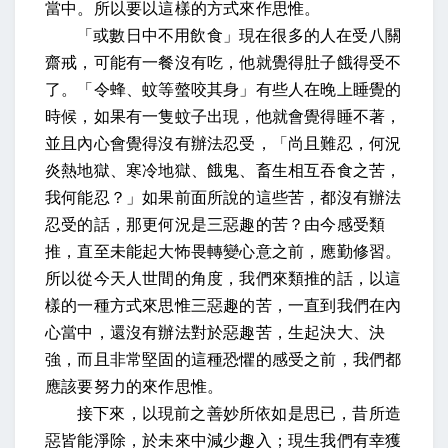
當中。所以要以這樣的方式來作思惟。
「或數日中不用飲食」現在很多的人在受八關
齋戒，可能有一餐沒有吃，他就覺得肚子餓得受不
了。「令蜂、蚊等螫咬其身」有些人在晚上睡覺的
時候，如果有一隻蚊子出現，他就會覺得睡不著，
並且內心會覺得沒有辦法忍受，「尚且難忍，何況
炎熱地獄、寒冷地獄、餓鬼、畜生相互吞食之苦，
我何能忍？」如果前面所說的這些苦，都沒有辦法
忍受的話，那更何況是三惡趣的苦？
由今感受類
推，直至未能起大怖畏轉變心意之前，應勤修習
。
所以從今天人世間的角度，我們來類推的話，以這
樣的一種方式來思惟三惡趣的苦，一直到我們在內
心當中，還沒有辦法對於惡趣苦，生起決大、決
強，而且非常堅固的這種恐懼的感受之前，我們都
應該要努力的來作思惟。
接下來，
以現前之善妙所依如是思已，昔所造
惡皆能淨除，於未來中減少趣入
；現生我們有幸獲