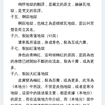
鳴呼地獄的翻譯，是藏文的原文
，赫赫瓦地
獄，
是梵文的音譯。
子五、啊區地獄
啊區地獄，
也稱之為是
唬唬瓦地獄。是以叫苦
聲音而立其名。
子六、裂如青蓮地獄（
93
頁）
遭寒風所逼故，身成青色，裂為五或六瓣
。
子七、裂如紅蓮地獄
身色由青轉紅
、這時候轉紅的原因，是因為他
的身體已經開始不斷的在流血。
裂為十瓣，或為更
多。
子八、裂如大紅蓮地獄
皮膚變為極紅，裂為百瓣，或為更多。此等為
《本地分》中所說
。不管是炎熱地獄，或者是寒冷
地獄，這當中的描述最主要，都是依據《本地分》
的原文，而在這個地方作介紹。而《本地分》當中