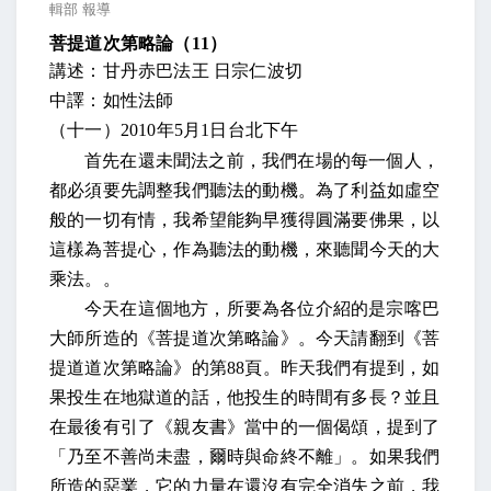
輯部 報導
菩提道次第略論（
11
）
講述：甘丹赤巴法王 日宗仁波切
中譯：如性法師
（十一）
2010
年
5
月
1
日
台北下午
首先在還未聞法之前，我們在場的每一個人，
都必須要先調整我們聽法的動機。為了利益如虛空
般的一切有情，我希望能夠早獲得圓滿要佛果，以
這樣為菩提心，作為聽法的動機，來聽聞今天的大
乘法。。
今天在這個地方，所要為各位介紹的是宗喀巴
大師所造的《菩提道次第略論》。今天請翻到《菩
提道道次第略論》的第
88
頁。昨天我們有提到，如
果投生在地獄道的話，他投生的時間有多長？並且
在最後有引了《親友書》當中的一個偈頌，提到了
「乃至不善尚未盡，爾時與命終不離」。如果我們
所造的惡業，它的力量在還沒有完全消失之前，我