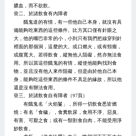
膿血，而不欲飲
。
癸二、於諸飲食有內障者
餓鬼道的有情，有一些他自己本身，就沒有具
備能夠吃東西的這些條件。比方
其口僅有針眼之
大
，他的嘴巴非常的小，小到只有我們把線穿到針
裡面的那個洞，這麼的大。
或口燃火，或有頸瘤，
或腹寬大。若得飲食，縱無他人阻礙，然亦無法食
用
。所以當這些餓鬼的有情，縱使他能夠找到食
物，並且沒有他人來作阻礙，但是由於他自己本
身，能夠吃這些東西的條件不具足的緣故，所以他
還是沒有辦法食用。
癸三、於諸飲食自有障者（
97
頁）
有餓鬼名「火焰鬘」，所得一切飲食悉皆燃
燒；有名「食穢」，食糞飲尿，食用不淨、惡臭、
有害、可厭之食；或有一類割食自肉，不能受用淨
妙飲食
。