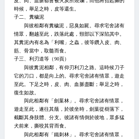
皮、肉、血脈都會被火炭所燒爛，而他將抬起腳的
時候，
舉足之時，皮等還生
。
子二、糞穢泥
與彼相鄰有糞穢泥，惡臭如屍。尋求宅舍諸有
情眾，翻越至此，跌落此處，頸部以下深陷其中。
其糞泥內有名為「利嘴」之蟲，彼等鑽入皮、肉、
筋、骨當中，取髓而食
。
子三、利刃道等（
90
頁）
與彼糞泥相鄰，有仰刃利刀之路
。這時候刀子
它的刀口，都是向上的。
尋求宅舍諸有情眾，遊走
至此。下足之時，皮、肉、血脈盡斷；舉足之時，
復生如故。
與此相鄰有「劍葉林」。尋求宅舍諸有情眾，
遊走至此，遂往其蔭，於彼坐時，劍葉從樹落下，
截斷其身肢體、分支。彼諸有情倒於彼地，眾多猛
犬前來，撕咬其背而食。
與此相鄰有「鐵刺林」。尋求宅舍諸有情眾，