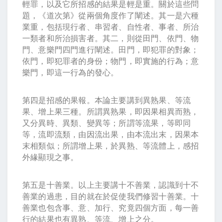
輕罪，以及它所招感的結果是輕是重。關於這些問
題，《道次第》從兩個角度作了闡述。其一是六種
業重，包括現行者、串習者、自性者、事者、所治
一類者和所治損害者。其二，則從田門、依門、物
門、意樂門四門進行闡述。田門，即犯罪的對象；
依門，即犯罪者的身份；物門，即實施的行為；意
樂門，即這一行為的發心。
第四是招感的果報。本論主要講到異熟果、等流
果、增上果三種。所謂異熟果，即因果相異而熟，
又分異時、異類、變異等；所謂等流果，等即同
等，流即流類，由因流出果，由本流出末，因果本
末相類似；所謂增上果，於異熟、等流體上，感招
外緣顯現之事。
第五是十善業。以上主要講十不善業，認識到十不
善業的過患，目的就在於促使我們修習十善業。十
善業也包含事、意、加行、究竟四個方面，每一善
行的結果也有異熟、等流、增上之分。