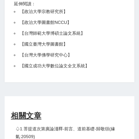
延伸閱讀：
【
政治大學宗教研究所
】
【政治大學圖書館NCCU
】
【
台灣師範大學博碩士論文系統
】
【
國立臺灣大學圖書館
】
【
台灣大學佛學研究中心
】
【
國立成功大學數位論文全文系統
】
相關文章
♤1.菩提道次第廣論淺釋-前言、道前基礎-歸敬頌(緣
氣:20509)