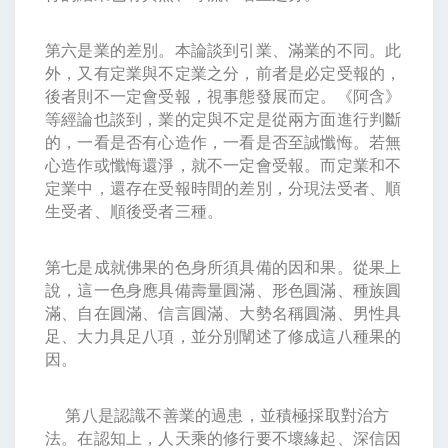
第六是業的差別。本論談到引業、滿業的不同。此
外，又有定業與不定業之分，前者是必定受報的，
後者則不一定會受報，視事態發展而定。《阿含》
等經論也談到，業的定與不定是從兩方面進行判斷
的，一看是否有心造作，一看是否至誠懺悔。若無
心造作或懺悔還淨，就不一定會受報。而定業和不
定業中，還存在受報時間的差別，分現法受者、順
生受者、順後受者三種。
第七是成就佛果的色身所須具備的因和果。從果上
說，這一色身應具備壽量圓滿、形色圓滿、種族圓
滿、自在圓滿、信言圓滿、大勢名稱圓滿、男性具
足、大力具足八項，並分別闡述了修成這八種果的
因。
第八是認識不善業的過患，並積極採取對治方
法。在認知上，人天乘的修行要不壞緣起、深信因