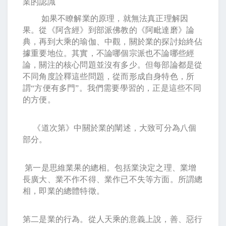
業的認識
如果不瞭解業的原理，就無法真正理解因
果。從《阿含經》到部派佛教的《阿毗達磨》論
典，再到大乘的瑜伽、中觀，關於業的探討始終佔
據重要地位。其實，不論哪個宗派也不論哪些經
論，關注的核心問題並沒有多少。但每部論都是從
不同角度詮釋這些問題，從而形成自身特色，所
謂
“
方便有多門
”
。我們需要學習的，正是這些不同
的方便。
《道次第》中關於業的闡述，大致可分為八個
部分。
第一是思維業果的總相。包括業決定之理、業增
長廣大、業不作不得、業作已不失等方面。所謂總
相，即業的總體特徵。
第二是業的行為。從人天乘的意義上說，善、惡行