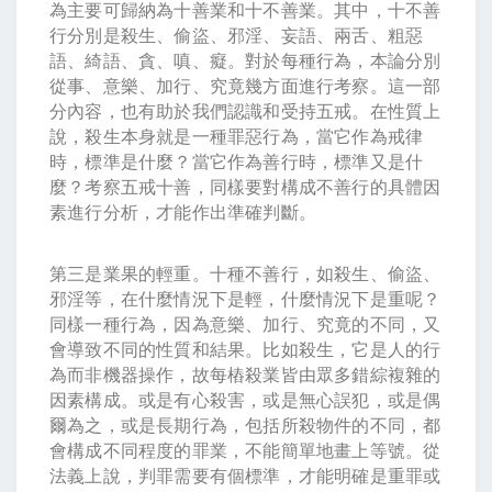
為主要可歸納為十善業和十不善業。其中，十不善
行分別是殺生、偷盜、邪淫、妄語、兩舌、粗惡
語、綺語、貪、嗔、癡。對於每種行為，本論分別
從事、意樂、加行、究竟幾方面進行考察。這一部
分內容，也有助於我們認識和受持五戒。在性質上
說，殺生本身就是一種罪惡行為，當它作為戒律
時，標準是什麼？當它作為善行時，標準又是什
麼？考察五戒十善，同樣要對構成不善行的具體因
素進行分析，才能作出準確判斷。
第三是業果的輕重。十種不善行，如殺生、偷盜、
邪淫等，在什麼情況下是輕，什麼情況下是重呢？
同樣一種行為，因為意樂、加行、究竟的不同，又
會導致不同的性質和結果。比如殺生，它是人的行
為而非機器操作，故每樁殺業皆由眾多錯綜複雜的
因素構成。或是有心殺害，或是無心誤犯，或是偶
爾為之，或是長期行為，包括所殺物件的不同，都
會構成不同程度的罪業，不能簡單地畫上等號。從
法義上說，判罪需要有個標準，才能明確是重罪或