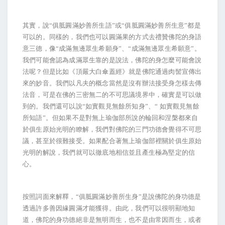
其實，說“俱胝圓滿妙善所生語”或“俱胝圓滿妙善所生意”都是
可以的。同樣的，我們也可以圓滿果的方式去禮贊佛陀的身語
意三德，像“成滿無邊眾生希願身”、“成滿無邊眾生希願意”。
我們可能會認為成滿眾生靠的是說法，佛陀的身怎麼可能會說
法呢？但是比如《頂嚴大白傘蓋經》就是佛陀通過肉髻宣傳出
來的妙音。我們以凡夫的概念當然是沒有辦法接受身怎樣去傳
法音，可是在佛的三密無二的不可思議境界中，確實是可以做
到的。我們還可以說“如實觀見無餘所知身”、“
如實觀見無餘
所知語”。但如果不是對無上瑜伽部所說的輪回和涅槃都來自
於俱生原始光明的瞭解，我們對佛陀的三門功德會覺得不可思
議，甚至於很難接受。如果配合著無上瑜伽部裡關於俱生原始
光明的解說，我們就可以徹底地相信並且產生極為堅定的信
心。
按照詞面來解釋，“俱胝圓滿妙善所生身”是說佛陀的身功德是
透過許多善因緣圓滿才能獲得。由此，我們可以很明顯地知
道，佛陀的身功德絕非是無明而生，也不是由常因而生，或者