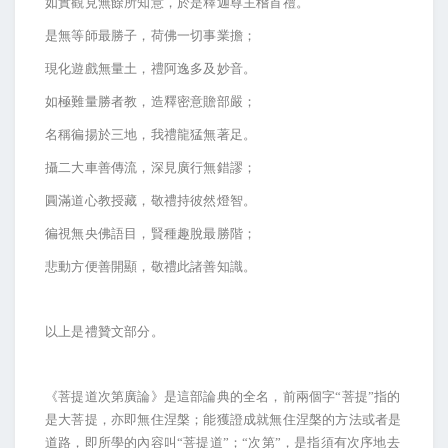
如實觀見無餘所知意，於是釋迦尊主稽首禮。
是無等師最勝子，荷佛一切事業擔；
現化遊戲無量土，禮阿逸多及妙音。
如極難量勝者教，造釋密意贍部嚴；
名稱徧揚於三地，我禮龍猛無著足。
攝二大車善傳流，深見廣行無錯謬；
圓滿道心教授藏，敬禮持彼然燈智。
徧視無央佛語目，賢種趣脫最勝階；
悲動方便善開顯，敬禮此諸善知識。
以上是禮贊文部分。
《菩提道次第廣論》是這部論典的全名，前兩個字“菩提”指的
是大菩提，亦即無住涅槃；能獲證成就無住涅槃的方法或者是
道路，即所學的內容叫“菩提道”；“次第”，是指須有次序地去