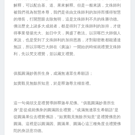
解釋，可以配合基、道、果來解釋。但是一般來講，文殊師利
被我們視為智慧本尊，我們是依由文殊師利的加持而獲得智慧
的增長，打開慧眼去除無明，這是文殊師利不共的殊勝功德。
佛法歷史上諸多大成就者，都是得到了文殊師利的加持，才使
得事業發揚光大、如日中天，興盛了教法。以宗喀巴大師個人
來說，也是受到了文殊師利的加持恩惠，才對顯密教都能通達
無誤，所以宗喀巴大師在《廣論》一開始的時候就禮贊文殊師
利，先以梵文禮贊，並以藏文禮贊。
俱胝圓滿妙善所生身，成滿無邊眾生希願語；
如實觀見無餘所知意，於是釋迦尊主稽首禮。
這一句偈頌文是禮贊導師釋迦牟尼佛。“俱胝圓滿妙善所生
身”是從成就佛身的圓滿因去禮贊，“成滿無邊眾生希願語”是
從圓滿果位去禮贊佛語，“如實觀見無餘所知意”是禮贊佛意的
圓滿。這裡是以圓滿因、圓滿果、圓滿心這三種角度去禮贊佛
陀的身語意功德。