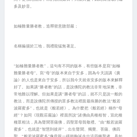
多及妙音。
如極難量勝者教，造釋密意贍部嚴；
名稱徧揚於三地，我禮龍猛無著足。
“如極難量勝者教”，這句有不同的版本，有些版本是寫“如極
難量勝者母”。寫“母”的版本來自于安多，因為今天請講《廣
論》的人也是來自于安多，所以我今天就依安多的版本來解釋
好了。如果講“勝者教”的話，是說佛陀的教法非常地深奧，非
常地難以理解。但如果是講“勝者母”的話，就不只是說一般的
教法，而是說佛陀所傳授的眾多教法裡面最殊勝的教法“般若
波羅蜜多”，也就是《般若經》。為什麼把《般若經》稱作“母
經”？如同《現觀莊嚴論》裡面所說“諸佛由具種相智，宣此種
種眾相法，具為聲聞菩薩佛，四聖眾母我敬禮。”由“般若波羅
蜜多”，也就是“智慧到彼岸”，出生聲聞、獨覺、菩薩、佛四
聖，“般若波羅蜜多”像母親一樣能夠誕生出這四種聖者，具如