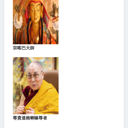
宗喀巴大師
尊貴達賴喇嘛尊者