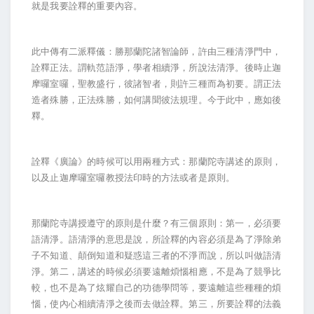
就是我要詮釋的重要內容。
此中傳有二派釋儀：勝那蘭陀諸智論師，許由三種清淨門中，
詮釋正法。謂軌范語淨，學者相續淨，所說法清淨。後時止迦
摩囉室囉，聖教盛行，彼諸智者，則許三種而為初要。謂正法
造者殊勝，正法殊勝，如何講聞彼法規理。今于此中，應如後
釋。
詮釋《廣論》的時候可以用兩種方式：那蘭陀寺講述的原則，
以及止迦摩囉室囉教授法印時的方法或者是原則。
那蘭陀寺講授遵守的原則是什麼？有三個原則：第一，必須要
語清淨。語清淨的意思是說，所詮釋的內容必須是為了淨除弟
子不知道、顛倒知道和疑惑這三者的不淨而說，所以叫做語清
淨。第二，講述的時候必須要遠離煩惱相應，不是為了競爭比
較，也不是為了炫耀自己的功德學問等，要遠離這些種種的煩
惱，使內心相續清淨之後而去做詮釋。第三，所要詮釋的法義