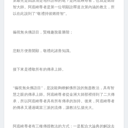
第最先是由誰清楚地作詮釋的呢？是阿底峽尊者，也就是燃燈
智大師。阿底峽尊者是第一位明顯詮釋道次第內涵的教主，所
以在此說到了“敬禮持彼燃燈智”。
徧視無央佛語目，賢種趣脫最勝階；
悲動方便善開顯，敬禮此諸善知識。
接下來是禮敬所有的傳承上師。
“徧視無央佛語目”，是說能夠瞭解佛所說的無盡教法，具有智
慧之眼的傳承上師。阿底峽尊者從金洲大師那裡得到了二大傳
承，所以阿底峽尊者具有所有傳承的加持。後來，阿底峽尊者
的傳承又通過噶當三派的流傳，讓教法弘揚光大。
阿底峽尊者有三種傳授教法的方式：一是配合大論典的解說去