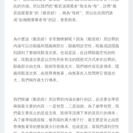
此的功德。所以我們把“般若波羅蜜多”取名為“母”，詮釋“般
若波羅蜜多”的《般若經》，稱為“母經”。所以在此我們講
成“如極難量勝者母”的話，會更精准。
為什麼說《般若經》非常難瞭解呢？因為《般若經》所詮釋的
內涵可以分顯義和隱義兩部分，顯義明說空性，暗義或說隱義
則講到了整個現觀道次第。也就是說，在詮釋顯義空性的時
候，現觀道次第是以空性所依有法的隱密式方式來作詮釋的。
顯義部分由文殊、龍樹等發揚光大，我們稱作深見派傳承。隱
義現觀道次第，由慈尊傳無著，由無著在人世間將它發揚光
大，我們稱作廣大行傳承。
我們根據《般若經》所詮釋的內涵去修行的話，必須要去學習
兩個最主要的內容：一是智慧，二是福德。為了修學智慧，我
們最主要依止的是從文殊、龍樹等流傳下來的深見行的傳承；
為了修學福德資糧，修菩薩的廣大佛子行，最主要是依止由慈
尊傳無著等的整個廣大行的傳承。也就是說，當我們講到空性