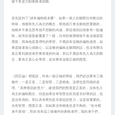
接下來是力勸善根者諦聽。
首先說到了“諸有偏執暗未覆”，如果一個人在聽聞任何教法的
時候，他都有先入為主的概念，那他就只會去聽他想要聽的，
他根本不會去思考他不想聽的內涵，那這樣的話就會有一點偏
執，就等於器皿被覆蓋了一樣，任何的液體都裝不進這個器皿
裡面，因為他是選擇性的學習。不應該有這種的偏執過患，如
果是隨著貪心或嗔心，以這種的偏執去聽聞的話，也沒有辦法
真正看到講述者所要表達的內涵，所以不應該有先入為主的觀
念，要有正直心去學習，必須要有這樣正確的態度。
《四百論》裡面說，作為一個正確的學徒，我們必須要有三個
條件：一是正直，二是智慧，三是精進。這裡也是同樣的道
理。“具辨善惡妙慧力”，縱使我們的態度是正直的，沒有先入
為主的偏執觀念，但是如果沒有智慧去區別是非好壞的話，也
是沒有用的。所以具有辨別是非善惡的慧力，這是很重要的。
光有智慧，態度正直，但如果沒有精進也是不夠的。“欲令暇
身不唐捐”，對於具有這三個條件的善根者們，我的弟子們，