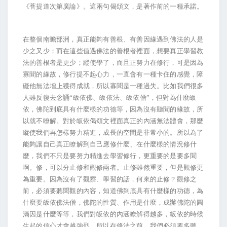
《菩提道次第廣論》。這兩句偈頌文，是著作前的一種承諾。
在整個南瞻部洲，真正能夠有善根、有善因緣遇到佛法的人是
少之又少；而在這些值遇佛法的善根者裡面，想要真正學習教
法的善根者是更少；縱使學了，而且正努力在修行，可是因為
寡聞的緣故，修行提不起心力，一直會有一種卡住的感覺，障
礙他無法增上獲得成就，所以寡聞是一種過失。比如我們很多
人雖反復去念誦“皈依佛、皈依法、皈依僧”，但對為什麼皈
依，佛陀到底具有什麼樣的功德等，因為沒有聽聞的緣故，所
以就不瞭解。對於皈依偈頌文裡面真正的內涵無法體會，那麼
縱使我們再怎樣努力精進，成長的空間是非常小的。所以為了
能夠讓自己真正瞭解到自己應修什麼、在什麼樣的情況修什
麼，我們不只是要努力精進去學習修行，更重要的是要多聞
啊。修，可以分止修和觀修兩者。止修雖然重要，但是觀修更
為重要。因為沒有了觀察、學習的話，何來的止修？觀修之
前，必須要聽聞觀的內容，知道佛到底具有什麼樣的功德，為
什麼要皈依佛法僧，佛陀的性質、作用是什麼，成辦佛陀的圓
滿因是什麼等等，我們對皈依的內涵瞭解得越多，皈依的時候
生起的信心才會越強烈。所以在修法之前，我們必須要多聽