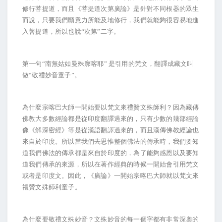
修行菩提道，而且《菩提道次第廣論》是針對不同根器的眾生
而說，只要我們願意力所能及地修行，我們就能夠很容易地進
入菩提道，所以也說“次第”二字。
第一句“南無姑如曼殊廓喀耶”
是引用的梵文，翻譯成藏文叫
做“敬禮妙音童子”。
為什麼宗喀巴大師一開始要以梵文來禮贊文殊師利？因為藏傳
佛教大多數經論都是從印度翻譯過來的，只有少數的幾部經論
像《解深密經》等是從漢語翻譯過來的，而且漢傳佛教經論也
來自於印度。所以當我們去思惟整個佛法的傳承時，我們要知
道我們佛法的傳承都是來自於印度的，為了能夠感恩以及要知
道我們傳承的來源，所以在著作經典的時候一開始會引用梵文
或者是印度文。因此，《廣論》一開始宗喀巴大師就以梵文來
禮贊文殊師利童子。
為什麼要敬禮文殊妙音？文殊妙音的每一個字都有非常深奧的