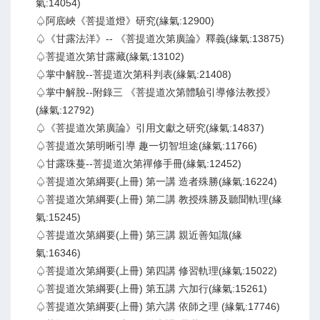
氣:14054)
♤阿底峽《菩提道燈》研究(緣氣:12900)
♤《甘露法洋》-- 《菩提道次第廣論》釋義(緣氣:13875)
♤菩提道次第甘露藏(緣氣:13102)
♤掌中解脫--菩提道次第科判表(緣氣:21408)
♤掌中解脫--附錄三 《菩提道次第體驗引導修法教授》
(緣氣:12792)
♤《菩提道次第廣論》引用文獻之研究(緣氣:14837)
♤菩提道次第明晰引導 趣一切智坦途(緣氣:11766)
♤甘露珠蔓--菩提道次第禪修手冊(緣氣:12452)
♤菩提道次第綱要(上冊) 第一講 造者殊勝(緣氣:16224)
♤菩提道次第綱要(上冊) 第二講 教授殊勝及聽聞軌理(緣
氣:15245)
♤菩提道次第綱要(上冊) 第三講 親近善知識(緣
氣:16346)
♤菩提道次第綱要(上冊) 第四講 修習軌理(緣氣:15022)
♤菩提道次第綱要(上冊) 第五講 六加行(緣氣:15261)
♤菩提道次第綱要(上冊) 第六講 依師之理 (緣氣:17746)