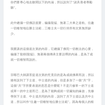
你們要專心地去聽聞以下的內涵，所以說到了“諸具善者專勵
聽”。
此中總攝一切佛語扼要，徧攝龍猛、無著二大車之道軌。往趣
一切種智地位勝士法範，三種士夫一切行持所有次第無所缺
少。
我要講的這個道次第的內容，它總攝了佛陀一切教法的心要，
(
)
徧攝了龍樹
龍猛
、無著兩個傳承主要詮釋的內涵，是為了成
就一切種智而說的。
宗喀巴大師講菩提道次第的究竟目的是為成就佛果而說，所以
雖有說到了下士道、中士道的內涵，但是多加了一個“共”字，
這個“共”字所要表達的意思是什麼呢？不是只修單一的下士道
或單一的中士道而已，是為了能夠成就一切遍知的緣故，先修
學與下士道、中士道共同的內容，說到了共下士道以及共中士
道，所以叫作“往趣一切種智地位勝士法範”。因為每個人的根