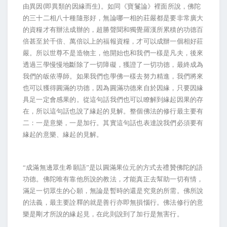
(
)
由異因
即異類的因緣而生
。如同《寶鬘論》裡面所說，佛陀
的三十二相八十種隨形好，無論哪一相的莊嚴都是要非常廣大
的資糧才有辦法成辦的，超勝聲聞和獨覺羅漢所累積的功德百
倍甚至於千倍、萬倍以上的福報資糧，才可以成辦一個相好莊
嚴。所以世尊不是造物主，他開始也和我們一樣是凡夫，後來
透過三學慢慢地斷除了一切障礙，獲證了一切功德，最終成為
我們的皈依導師。如果我們也學佛一樣去努力精進，我們將來
也可以獲得圓滿的功德，因為圓滿功德來自於因緣，只要因緣
具足一定會感果的。從這句話我們也可以瞭解到緣起因果的存
在，所以這句話也說了緣起的見解。整個佛法的修行最主要有
二：一是意樂，一是加行。其實這句話也表達說我們必須要有
緣起的意樂、緣起的見解。
“成滿無邊眾生希願語”是以圓滿果位元的方式去禮贊佛陀的語
功德。佛陀唯有靠他所說的教法，才能真正去幫助一切有情，
滿足一切眾生的心願，無論是暫時的還是究竟的所需。佛所說
的法義，最主要詮釋的就是善行亦即無損惱行。佛法修行的意
樂是剛才所說的緣起見，在此則說到了加行是無害行。