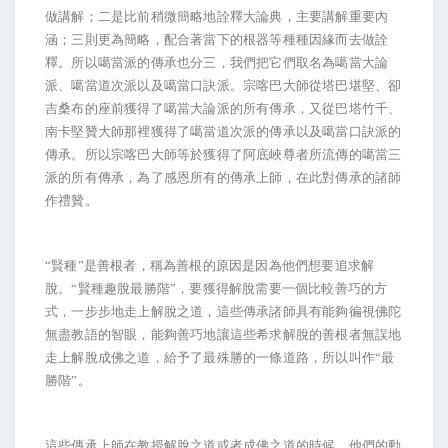
做講解；二是比前稍微簡略地詮釋大論典，主要講解重要內
涵；三則更為簡略，配合著當下的根器等種種因緣而去做詮
釋。所以噶當派的傳承也分三，我們把它們取名為噶當大論
派、噶當道次派以及噶當口訣派。宗喀巴大師從塔巴堪堅、卻
吉桑布的座前獲得了噶當大論派的所有傳承，又從巴塔竹千、
南卡堅贊大師那裡獲得了噶當道次派的傳承以及噶當口訣派的
傳承。所以宗喀巴大師等於獲得了阿底峽尊者所流傳的噶當三
派的所有傳承，為了感恩所有的傳承上師，在此對傳承的諸師
作禮贊。
“賢種”是善根者，稱為善根的原因是因為他們想要追求解
脫。“賢種趣脫最勝階”，要獲得解脫需要一個比較善巧的方
式，一步步地走上解脫之道，這些傳承諸師具有能夠徧視佛陀
無盡教語的智眼，能夠善巧地讓這些希求解脫的善根者無誤地
走上解脫成佛之道，給予了最殊勝的一條道路，所以叫作“最
勝階”。
這些傳承上師在教授解脫之道或者成佛之道的時候，他們的動