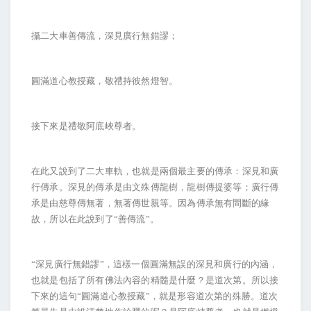
攝二大車善傳流，深見廣行無錯謬；
圓滿道心教授藏，敬禮持彼然燈智。
接下來是禮敬阿底峽尊者。
在此又說到了二大車軌，也就是兩個最主要的傳承：深見和廣
行傳承。深見的傳承是由文殊傳龍樹，龍樹傳提婆等；廣行傳
承是由慈尊傳無著，無著傳世親等。因為傳承無有間斷的緣
故，所以在此說到了“善傳流”。
“深見廣行無錯謬”，這樣一個圓滿無誤的深見和廣行的內涵，
也就是包括了所有佛法內容的精髓是什麼？是道次第。所以接
下來的這句“圓滿道心教授藏”，就是形容道次第的殊勝。道次