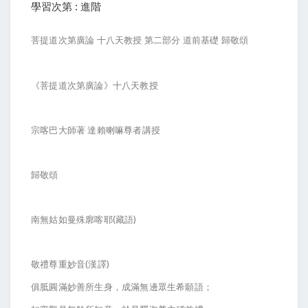
學習次第 : 進階
菩提道次第廣論
十八天教授
第二部分
道前基礎
歸敬頌
《菩提道次第廣論》十八天教授
宗喀巴大師著
達賴喇嘛尊者講授
歸敬頌
(
)
南無姑如曼殊廓喀耶
藏語
(
)
敬禮尊重妙音
漢譯
俱胝圓滿妙善所生身，成滿無邊眾生希願語；