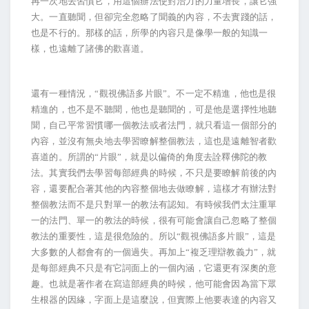
再一次地去習慣它，用這個辦法使對治力的力量增長，讓它強
大。一直聽聞，但卻完全忽略了聞義的內容，不去實踐的話，
也是不行的。那樣的話，所學的內容只是像學一般的知識一
樣，也遠離了諸佛的歡喜道。
還有一種情況，“觀視佛語多片眼”。不一定不精進，他也是很
精進的，也不是不聽聞，他也是聽聞的，可是他是選擇性地聽
聞，自己平常習慣哪一個教法或者法門，就只看這一個部分的
內容，並沒有無央地去學習瞭解整個教法，這也是遠離智者歡
喜道的。所謂的“片眼”，就是以偏倚的角度去詮釋佛陀的教
法。其實我們去學習每部經典的時候，不只是要瞭解前後的內
容，還要配合著其他的內容整個地去做瞭解，這樣才有辦法對
整個教法而不是只對單一的教法有認知。有時候我們太注重單
一的法門、單一的教法的時候，很有可能會讓自己忽略了整個
教法的重要性，這是很危險的。所以“觀視佛語多片眼”，這是
大多數的人都會有的一個過失。再加上“複乏理辯教義力”，就
是每部經典不只是有它詞面上的一個內涵，它還更有深奧的意
趣。也就是著作者在寫這部經典的時候，他可能會因為當下眾
生根器的因緣，字面上是這麼說，但實際上他要表達的內容又