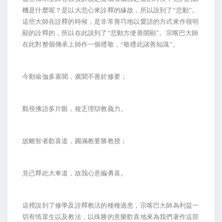
機是什麼呢？是以大悲心來詮釋的緣故，所以說到了“悲動”。
這些大師在詮釋的時候，是非常善巧地以愛語的方式來作很明
顯的詮釋的，所以在此說到了“悲動方便善開顯”。宗喀巴大師
在此對整個傳承上師作一個禮敬，“敬禮此諸善知識”。
今勤瑜伽多寡聞，廣聞不善於修要；
觀視佛語多片眼，複乏理辯教義力。
故離智者歡喜道，圓滿教要勝教授；
見已釋此大車道，故我心意徧勇喜。
這裡說到了修學及詮釋教法的種種過患，宗喀巴大師為利益一
切有情眾生以及教法，以殊勝的意樂歡喜地來為我們著作這部