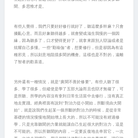
聞、多思惟才是。
有些人覺得，我們只要好好修行就好了，聽這麼多幹麻？只會
擾亂心意。而且好象聽得越多，就會變成滋生我慢的一個因
緣，因為聽多了，口才變得更好了，就拿來跟別人辯論或者是
炫耀自己多懂。一些“勤瑜伽”者，想要修行，但是卻因為有這
種邪見，所以刻意地阻擋多聞的機會。這樣也是不對的，遠離
了智者的歡喜道。
另外還有一種情況，就是“廣聞不善於修要”。有些人聽了很
多、學了很多，但縱使是學了五部大論而且也辯才無礙了，可
是所聽、所學的內容沒有拿到日常生活當中去修行，沒有真正
地去實踐。經典裡面有說到“對治力從小開始，所斷境由大開
始”，就是說我們生起某一個所斷的對治力的時候，是從非常
基礎的情況慢慢地開始增上長大的，所以不可能沒有經過修
學，只是光靠聽聞的力量就能讓自己生起很大的對治力，這是
不可能的。所以所聽聞的內容，一定要反復地去串習它，一次