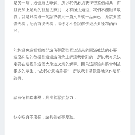
是另一層，這也須去瞭解。所以我們必須要學習整個經典，而
且要加上足夠的智慧去辨別，才有辦法知道。我們不能斷章取
義，就是只看過一句話或者只一篇文章或一品而已，應該要整
體去看，配合前後去看，這樣才不會誤解佛經所要詮釋的內
涵。
能夠避免這種種離開諸佛菩薩歡喜道過患的圓滿教法的心要，
這麼殊勝的教授是透過諸傳承上師讓我看到的，所以我今天決
定要在這裡作這個大乘道次第的解釋。因為這部論典將會利益
很多的眾生，“故我心意徧勇喜”，所以我非常歡喜地來作這部
論典。
諸有偏執暗未覆，具辨善惡妙慧力；
欲令暇身不唐捐，諸具善者專勵聽。