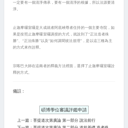
一定要有一個清淨傳承，要有一個清淨的根據，所以法源要清
淨。
止迦摩囉室囉是大成就者阿底峽尊者住持的一個主要寺院，如
果是按照止迦摩囉室囉講授的方式，就說到了“正法造者殊
勝”、“正法殊勝”以及“如何講聞彼法規理”，是以這三種為主
的方式來作詮釋。
宗喀巴大師在這兩者的釋義方法裡面，選擇了止迦摩囉室囉詮
釋的方式。
備註 :
碩博學位審議評鑑申請
上一篇：菩提道次第廣論 第一部分 說法前行
下一篇：菩提道次第廣論 第二部分 道前基礎 造者殊