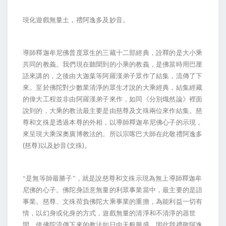
現化遊戲無量土，禮阿逸多及妙音。
導師釋迦牟尼佛普度眾生的三藏十二部經典，詮釋的是大小乘
共同的教義。我們現在聽聞到的小乘的教義，是佛當時用巴厘
語來講的，之後由大迦葉等阿羅漢弟子眾作了結集，流傳了下
來。至於佛陀對少數業清淨的眾生才說的大乘經典，結集經藏
的偉大工程並非由阿羅漢弟子來作，如同《分別熾然論》裡面
說到的，大乘的教法最主要是由慈尊及文殊兩位來作結集。慈
尊和文殊是透過本尊的外相，以導師釋迦牟尼佛心子的示現，
來呈現大乘深奧廣博教法的。所以宗喀巴大師在此敬禮阿逸多
(
)
(
)
慈尊
以及妙音
文殊
。
“是無等師最勝子”，就是說慈尊和文殊示現為無上導師釋迦牟
尼佛的心子。佛陀身語意無量的利眾事業當中，最主要的是語
事業。慈尊、文殊荷負佛陀大乘事業的重擔，為能利益一切有
情，以幻身或化身的方式，遊戲無量的清淨和不清淨的器世
間，使佛陀流傳下來的教法如日中天般興盛，因此我禮敬阿逸