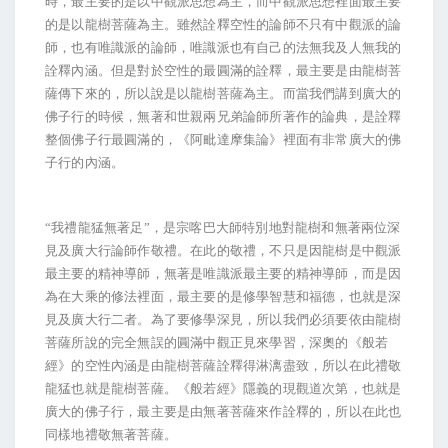
時，最主要的是以中觀派思想為主，而中觀派思想裡面最主要
的是以龍樹菩薩為主。雖然詮釋空性的論師不只有中觀派的論
師，也有唯識派的論師，唯識派也有自己的法無我及人無我的
詮釋內涵。但是對於空性的最圓滿的詮釋，最主要是由龍樹菩
薩傳下來的，所以說是以龍樹菩薩為主。而當我們講到廣大的
佛子行的時候，無著和世親兩兄弟論師所著作的論典，是詮釋
整個佛子行最圓滿的，《阿毗達摩集論》裡面有非常廣大的佛
子行的內涵。
“我禮龍猛無著足”，是宗喀巴大師特別地對龍樹和無著兩位深
見及廣大行論師作敬禮。在此的敬禮，不只是因龍樹是中觀派
最主要的精神導師，無著是唯識派最主要的精神導師，而是因
為在大乘的修法裡面，最主要的是修學智慧和福德，也就是深
見及廣大行二者。為了要修學深見，所以我們必須要依由龍樹
菩薩所說的完全無誤的圓滿中觀正見來學習，深奧的《般若
經》的空性內涵是由龍樹菩薩詮釋得淋漓盡致，所以在此禮敬
龍猛也就是龍樹菩薩。《般若經》隱義的現觀道次第，也就是
廣大的佛子行，最主要是由無著菩薩來作詮釋的，所以在此也
同樣地禮敬無著菩薩。