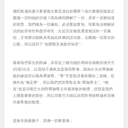
佛陀無邊的廣大事業最主要是源自於哪裡？為什麼佛陀能真正
圓滿一切利他的功德？因為佛陀瞭解了一切，具有一切都知道
的智慧，我們稱為一切遍知。必須要如實地、現量地去瞭解諸
法的如所有性和盡所有性，生起完全徹底通達無誤的一切遍
知，才有辦法能夠具有如此殊勝的語功德，去圓滿一切眾生的
心願，所以說到了“如實觀見無餘所知意”。
隨著我們眾生的因緣，具有這三種功德的導師在南瞻部洲天竺
(
)
印度
出生，以賢劫千佛來說是第四尊佛，因為出生在釋迦種
族的緣故所以稱為釋迦尊。“尊”字是指具最殊勝的二資糧，也
稱作為“兩足尊”，所以我們把世尊取名為“釋迦尊主”。“稽
首”就是宗喀巴大師對釋迦尊主作最恭敬的敬禮，頭部是我們
人體最重要的部份，所以宗喀巴大師以頭部對導師釋迦牟尼佛
作最尊敬的敬禮。
是無等師最勝子，荷佛一切事業擔；