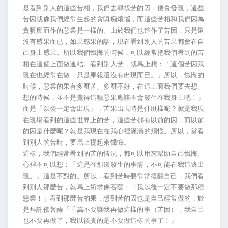
是看到別人的這些苦相，我們去尋找苦的因，便會發現，這些
苦因就像我們經常生起的貪嗔痴煩惱，而這些苦相和我們因為
貪嗔痴而作的惡業是一樣的。由於我們也造作了苦因，只是還
沒有感果而已，如果感果的話，現在看到別人的苦果都會在自
己身上感果。所以我們懺悔的時候，可以經常把我們看到的苦
相在這個上面做連結。看到別人苦，就馬上想：「這個苦因我
現在也經常在做，只是果報還沒有出現而已。」所以，懺悔的
時候，惡業的果有多麼苦、多麼不好，在這上面我們要去想。
想的時候，並不是覺得這種惡果應該不會發生在我身上吧！」
而是「以後一定會出現」，苦果出現時是什麼樣呢？就是我現
在現場看到的這些世界上的苦，這些苦都有以前的因，而以前
的因是什麼呢？就是我現在在我心裡滿滿的煩惱。所以，當看
到別人的苦時，要馬上提起來懺悔。
這樣，我們經常看到的苦的情況，都可以用來幫助自己懺悔。
心裡不可以想：「這是在那邊發生的事情，不可能在我這邊出
現。」這是不對的。所以，看到苦時要常常提醒自己，我們看
到別人那麼苦，就馬上祈求佛菩薩：「我以後一定不要做那種
惡業！」看到那麼苦的果，想到苦的因也是自己經常做的，於
是拜託佛菩薩「千萬不要讓我再做這樣的事（苦因），我自己
也不要再做了，我以後真的是不要做這樣的事了！」