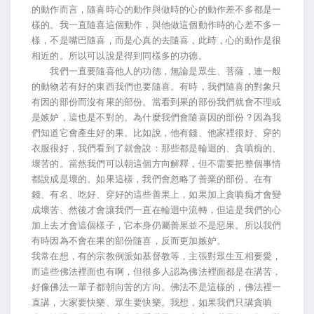
的動作而言，隨喜時心的動作與做時的心的動作差不多都是一
樣的。我一直隨喜這個動作，與他做這個動作時的心差不多一
樣，不是嘴巴隨喜，而是心真的去隨喜，此時，心的動作是很
相近的。所以可以說是得到同樣多的功德。
我們一直要隨喜他人的功德，無論是眾生、菩薩，連一般
的動物若有好的東西我們也要隨喜。有時，我們隨喜的對象只
有因的部份而沒有果的部份。當看到果的部份我們就會不理或
是嫉妒，這也是不對的。為什麼我們會隨喜因的部份？因為我
們知道它會產生好的果。比如說，他有錢、他家裡很好、穿的
衣服很好，我們看到了就會說：那些都是輪迴的、貪嗔痴的、
壞苦的。當然我們可以朝這個方向解釋，但不需要把整個事情
都說成是壞的。如果這樣，我們會忽略了善業的部份。在有
錢、有名、吃好、穿好的這些善果上，如果加上貪嗔痴才會變
成壞苦、然後才會讓我們一直在輪迴中流轉，但這是我們的心
加上去才會這個樣子，它本身仍屬善果並不是惡果。所以我們
有時因為不會在果的部份隨喜，反而更加嫉妒。
我常在想，有的宗教例派如基督教等，主張對眾生互相要愛，
而這些佛法裡面也有啊，但很多人認為佛法裡面都是在講苦，
好像佛法一輩子都朝向苦的方向。佛法不是這樣的，佛法裡一
直講，大家要快樂、眾生要快樂。我想，如果我們只講貪嗔