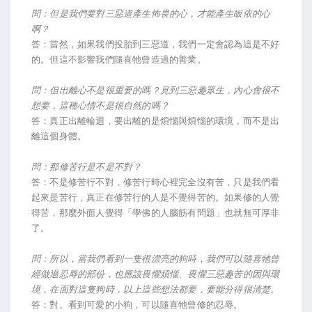
問：但是我們要對三惡道產生怖畏的心，才能產生皈依的心
啊？
答：當然，如果我們投胎到三惡道，我們一定會認為這是不好
的。但這不影響我們隨喜牠曾造過的善業。
問：但出離心不是很重要的嗎？見到三惡趣眾生，內心會很不
想要，這種心情不是很自然的嗎？
答：真正出離輪迴，要出離的是煩惱與煩惱的環境，而不是出
離這個身體。
問：那修苦行是不是不對？
答：不是修苦行不對，修苦行時心裡完全沒有苦，只是我們看
起來是苦行，真正在修苦行的人是不覺得苦的。如果修的人覺
得苦，那麼外面人覺得「學佛的人腦筋有問題」也就無可厚非
了。
問：所以，當我們看到一隻很漂亮的狗時，我們可以隨喜牠曾
經做過忍辱的部份，也應該畏懼煩惱、畏懼三惡趣苦的因與環
境，在面對這隻狗時，以上這些想法都要，要能分得很清楚。
答：對。看到可愛的小狗，可以隨喜牠曾修的忍辱。