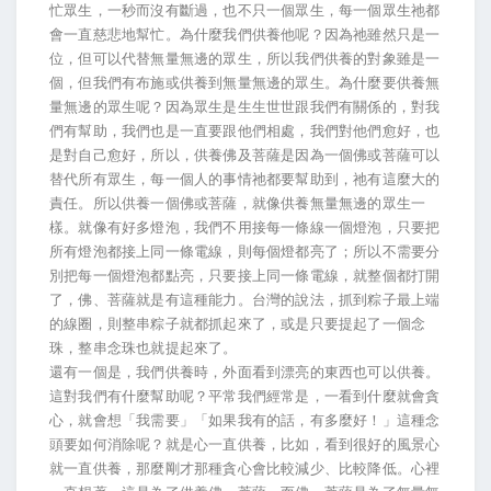
忙眾生，一秒而沒有斷過，也不只一個眾生，每一個眾生祂都
會一直慈悲地幫忙。為什麼我們供養他呢？因為祂雖然只是一
位，但可以代替無量無邊的眾生，所以我們供養的對象雖是一
個，但我們有布施或供養到無量無邊的眾生。為什麼要供養無
量無邊的眾生呢？因為眾生是生生世世跟我們有關係的，對我
們有幫助，我們也是一直要跟他們相處，我們對他們愈好，也
是對自己愈好，所以，供養佛及菩薩是因為一個佛或菩薩可以
替代所有眾生，每一個人的事情祂都要幫助到，祂有這麼大的
責任。所以供養一個佛或菩薩，就像供養無量無邊的眾生一
樣。就像有好多燈泡，我們不用接每一條線一個燈泡，只要把
所有燈泡都接上同一條電線，則每個燈都亮了；所以不需要分
別把每一個燈泡都點亮，只要接上同一條電線，就整個都打開
了，佛、菩薩就是有這種能力。台灣的說法，抓到粽子最上端
的線圈，則整串粽子就都抓起來了，或是只要提起了一個念
珠，整串念珠也就提起來了。
還有一個是，我們供養時，外面看到漂亮的東西也可以供養。
這對我們有什麼幫助呢？平常我們經常是，一看到什麼就會貪
心，就會想「我需要」「如果我有的話，有多麼好！」這種念
頭要如何消除呢？就是心一直供養，比如，看到很好的風景心
就一直供養，那麼剛才那種貪心會比較減少、比較降低。心裡