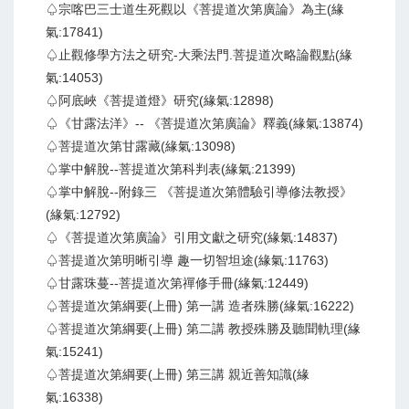
♤宗喀巴三士道生死觀以《菩提道次第廣論》為主(緣
氣:17841)
♤止觀修學方法之研究-大乘法門.菩提道次略論觀點(緣
氣:14053)
♤阿底峽《菩提道燈》研究(緣氣:12898)
♤《甘露法洋》-- 《菩提道次第廣論》釋義(緣氣:13874)
♤菩提道次第甘露藏(緣氣:13098)
♤掌中解脫--菩提道次第科判表(緣氣:21399)
♤掌中解脫--附錄三 《菩提道次第體驗引導修法教授》
(緣氣:12792)
♤《菩提道次第廣論》引用文獻之研究(緣氣:14837)
♤菩提道次第明晰引導 趣一切智坦途(緣氣:11763)
♤甘露珠蔓--菩提道次第禪修手冊(緣氣:12449)
♤菩提道次第綱要(上冊) 第一講 造者殊勝(緣氣:16222)
♤菩提道次第綱要(上冊) 第二講 教授殊勝及聽聞軌理(緣
氣:15241)
♤菩提道次第綱要(上冊) 第三講 親近善知識(緣
氣:16338)