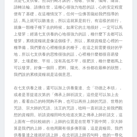
法是七支供養。照我們剛才講的，禮敬、供養、懺悔、隨喜、
請轉法輪、請佛住世，這種心很強力地想的話，心的安定程度
便有了基礎，在這種情況下，任何一位佛菩薩給我們指導的
話，馬上就可以聽進去，所以這就算是前行。有這樣的前行，
就像一顆種子種下去的時候，如果它的土地很好，一定可以馬
上發芽；經過七支供養的心地很強力的話，種什麼下去都可以
發芽，累積資糧就是像這個樣子。所以，累積資糧是心裡的一
種準備，我們要在心裡種很多的種子，在這之前需要很好的平
地，所以七支供養的思惟很強的話，心裡種什麼都很容易發
芽。土壤柔軟、平坦，沒有高低不平，很肥沃，種什麼都馬上
可以發芽。好像一個田，肥料、陽光、水份都在最棒的狀態，
我們說的累積資糧就是這個意思。
在七支供養之後，還可以加上供養曼達、念「功德之本頌」，
或者是菩提道次第的「傳承上師祈請文」這些是可以加上去
的，看看自己的時間夠不夠，也可以再持上師的咒語、世尊的
咒語、宗大師的咒語、法王的咒語，唸時一直祈請之前我們觀
想的資糧田。祈請資糧田時先唸道次第之傳承上師祈請文，這
上面有一些比較細的：上師的位置是在世尊下面中間，宗大師
算是我們的上師，在他周圍有很多佛菩薩，這是資糧田。我們
供養曼達之後就祈請上師，在念祈請上師四句時，他的一尊化