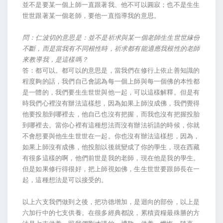
並不是要某一個上師一直跟著我、他不可以圓寂；也不是生生
世世跟著某一個老師，要他一直指導我的意思。
問：仁波切的意思是：並不是祈求與某一個老師生生世世緣份
不斷，而是當我有不同根性時，祈求都有能適應我根性的老師
來教導我，是這樣嗎？
答：都可以。都可以的意思是，當我們在修行上依止善知識的
程度夠的話，我們自己會認為每一個上師與每一個佛的本性都
是一體的，我們要生生世世與他一起，可以這樣解釋。但是有
時我們心裡沒有辦法這樣想，因為如果上師沒成佛，我們覺得
他要投胎到哪裡去，他自己也沒有把握，而我也沒有把握投胎
到哪裡去。當你心裡有這種想法而沒有辦法祈請的時候，你就
不會想要與他生生世世在一起。你也沒有辦法這樣想，因為，
如果上師沒有成佛，他投胎以後就變成了你的學生，現在西藏
有很多這樣的啊，他們前世是我的老師，現在他是我的學生。
但是如果修行得很好，把上師視如佛，生生世世要跟師長在一
起，這種想法是可以接受的。
以上六支我們做到之後，把功德增加，是迴向的部份，以上是
六加行中的七支供養。在很多經典都說，累積資糧最殊勝的方