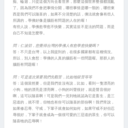
痴、輪迴，只從這個方向去看世界，那麼這個世界整個都混亂
了。因為我們不會把事情分開，哪些事情是哪一類的，哪些東
西是我們可以隨喜的，如果不分清楚的話，佛法就會像有些人
所講的，學佛好像是腦筋有問題的人在的喔！
有些人說，學佛愈學愈不快樂，其實這並不是法的問題，而是
自己不知道怎麼學。
問：仁波切，您覺得台灣的學佛人有愈學愈快樂嗎？
答：不只是台灣，以上我提到的，在很多國家都有這種情況。
所以，別人會想：學佛的人真的腦筋有一些問題喔。那群人的
腦筋有問題喔！
問：可是道次第要我們先觀苦，比如地獄苦等等
答：這個當然要，但是我們並沒有說，比如，看到一隻漂亮的
小狗，牠的漂亮是漂亮啊，小狗的叫聲很好，就是聲音很好
啊，這可以隨喜啊！可是我們一見到牠就認為它是畜生，是三
惡道的，就不理，但牠也有你可以隨喜的部份啊！我們常說，
如果修忍辱、守戒，下輩子就會如何如何，如果守戒不好但忍
辱很好，下輩子就會成為一個很可愛的三惡道的眾生，你可以
隨喜牠的忍辱啊！