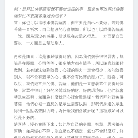
問：是拜託佛菩薩幫我不要做這樣的事，還是也可以拜託佛菩
薩幫忙不要讓曾做過的感果？
答：你也可以這樣跟佛菩薩說，但主要是自己不要做。若對佛
菩薩一直祈求，自己想改的心會增加，所以也可以跟佛菩薩說
一說。因為還沒有感果，所以現在改還來得及。一方面是自己
要改，一方面是去幫助別人。
再來是隨喜，這是很難做得到的。因為我們競爭得很厲害，無
論是在團體、公司等等，很多地方都有競爭，所以隨喜就很難
做到。若有辦法做到隨喜，心裡的壓力一定會很少，若能隨喜
別人，就不會有競爭的心，也不會有比賽的壓力了。隨喜，可
以說，我們經常拜的佛、菩薩，他們是一直想著眾生要得到快
樂，當眾生得到了好的名聲或好的財、好的環境時，他們就會
替眾生高興，然而為什麼我們心裡會難過呢？我們拜的對象佛
菩薩，他們心裡一直想的是眾生需要快樂，那我們身邊的眾生
得到一點點名聲財力時，為什麼我們會嫉妒呢？這種嫉妒可以
說是不必的。
隨喜時，慢心會降下來，如此對自己的身體、智慧、思考都有
幫助；如果慢心不降，則血壓也不穩定，氣也不會那麼順，好
像只會吸氣不會呼氣的樣子（當然這是開玩笑的）。慢心，一