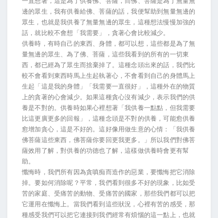
一直想著，這是為了供養佛、菩薩，而佛、菩薩是為了無量無
邊的眾生，我有供養給佛、菩薩的話，我便幫助到無量無邊的
眾生，也就是我供養了無量無邊的眾生，這種想法慢慢加強的
話，就比較不會想「我需要」，貪著心會比較減少。
供養時，有時自己的東西、身體，都可以想，這些都是為了無
量無邊的眾生、為了佛、菩薩，這些我看到的所有的一切東
西，都已經為了眾生而捨棄掉了。這種念頭出來的話，我們比
較不會看到東西時馬上生起執著心，不會看到自己的身體馬上
生起「這是我的身體」「我需要一直很好」，這種外在的物質
上的貪著的心會減少。如果這種貪心沒有減少，表示我們的供
養是不對的。供養時如果心裡想著「我供養一點點，但我需要
比這更廣更多的回報」，這種念頭是不對的供養，可能愈供養
愈增加貪心，這是不好的。這好像用做生意的心情：「我供養
佛菩薩這些東西，佛菩薩你要回更我更多。」所以我們對佛菩
薩效用了解，對供養的功德也了解，這樣做供養時會更有幫
助。
懺悔時，我們所有因為貪嗔痴而造作的惡業，要懺悔把它消除
掉。要如何消除呢？平常，我們看到很多不好的現象，比如受
苦的家庭、受痛苦的動物、受痛苦的國家，那些我們都可以把
它運用在懺悔上。當我們看到這些狀況，心裡有苦的感受，那
種感受我們可以把它連接到我們經常有煩惱的這一點上，也就