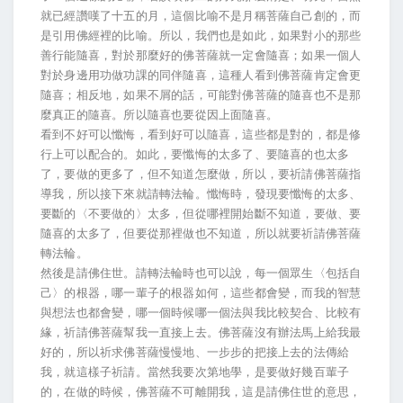
就已經讚嘆了十五的月，這個比喻不是月稱菩薩自己創的，而
是引用佛經裡的比喻。所以，我們也是如此，如果對小的那些
善行能隨喜，對於那麼好的佛菩薩就一定會隨喜；如果一個人
對於身邊用功做功課的同伴隨喜，這種人看到佛菩薩肯定會更
隨喜；相反地，如果不屑的話，可能對佛菩薩的隨喜也不是那
麼真正的隨喜。所以隨喜也要從因上面隨喜。
看到不好可以懺悔，看到好可以隨喜，這些都是對的，都是修
行上可以配合的。如此，要懺悔的太多了、要隨喜的也太多
了，要做的更多了，但不知道怎麼做，所以，要祈請佛菩薩指
導我，所以接下來就請轉法輪。懺悔時，發現要懺悔的太多、
要斷的〈不要做的〉太多，但從哪裡開始斷不知道，要做、要
隨喜的太多了，但要從那裡做也不知道，所以就要祈請佛菩薩
轉法輪。
然後是請佛住世。請轉法輪時也可以說，每一個眾生〈包括自
己〉的根器，哪一輩子的根器如何，這些都會變，而我的智慧
與想法也都會變，哪一個時候哪一個法與我比較契合、比較有
緣，祈請佛菩薩幫我一直接上去。佛菩薩沒有辦法馬上給我最
好的，所以祈求佛菩薩慢慢地、一步步的把接上去的法傳給
我，就這樣子祈請。當然我要次第地學，是要做好幾百輩子
的，在做的時候，佛菩薩不可離開我，這是請佛住世的意思，