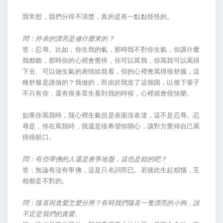
我常想，我們分得不清楚，真的是有一點點怪怪的。
問：外表的漂亮是修什麼來的？
答：忍辱。比如，你生我的氣，那時我不對你生氣，你講什麼
我都聽，那時你的心裡會覺得，你可以罵我，你罵我可以罵得
下去、可以做生氣的表情給我看，你的心裡會罵得很舒服，這
種舒服是誰做的？我做的，而由於我造了這個因，以後下輩子
不只有你，還有很多眾生看到我的時候，心裡就會很快樂。
如果你罵我時，我心裡生氣但是表面沒表達，這不是忍辱。忍
辱是，你在罵我時，我還是很希望你開心，讓對方覺得自己罵
得很順口。
問：有些學佛的人還是會爭地盤，這也是錯的吧？
答：無論有沒有學佛，這是只名詞而已。若彼此生起煩惱，互
相都是不對的。
問：隨喜與貪愛怎麼分辨？有時我們隨喜一隻漂亮的小狗，說
不定是我們的貪愛。