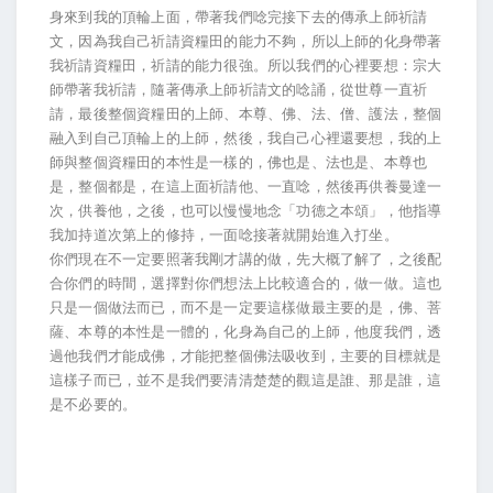
身來到我的頂輪上面，帶著我們唸完接下去的傳承上師祈請
文，因為我自己祈請資糧田的能力不夠，所以上師的化身帶著
我祈請資糧田，祈請的能力很強。所以我們的心裡要想：宗大
師帶著我祈請，隨著傳承上師祈請文的唸誦，從世尊一直祈
請，最後整個資糧田的上師、本尊、佛、法、僧、護法，整個
融入到自己頂輪上的上師，然後，我自己心裡還要想，我的上
師與整個資糧田的本性是一樣的，佛也是、法也是、本尊也
是，整個都是，在這上面祈請他、一直唸，然後再供養曼達一
次，供養他，之後，也可以慢慢地念「功德之本頌」，他指導
我加持道次第上的修持，一面唸接著就開始進入打坐。
你們現在不一定要照著我剛才講的做，先大概了解了，之後配
合你們的時間，選擇對你們想法上比較適合的，做一做。這也
只是一個做法而已，而不是一定要這樣做最主要的是，佛、菩
薩、本尊的本性是一體的，化身為自己的上師，他度我們，透
過他我們才能成佛，才能把整個佛法吸收到，主要的目標就是
這樣子而已，並不是我們要清清楚楚的觀這是誰、那是誰，這
是不必要的。