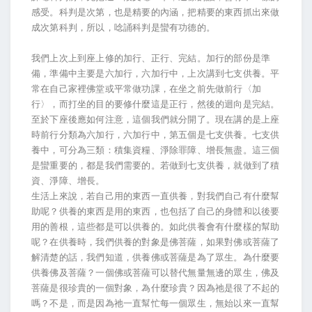
感受。科判是次第，也是精要的內涵，把精要的東西抓出來做
成次第科判，所以，唸誦科判是蠻有功德的。
我們上次上到座上修的加行、正行、完結。加行的部份是準
備，準備中主要是六加行，六加行中，上次講到七支供養。平
常在自己家裡佛堂或平常做功課，在坐之前先做前行〈加
行〉，而打坐的目的要修什麼這是正行，然後的迴向是完結。
至於下座後應如何注意，這個我們就分開了。現在講的是上座
時前行分類為六加行，六加行中，第五個是七支供養。七支供
養中，可分為三類：積集資糧、淨除罪障、增長無盡。這三個
是蠻重要的，都是我們需要的。若做到七支供養，就做到了積
資、淨障、增長。
生活上來說，若自己用的東西一直供養，對我們自己有什麼幫
助呢？供養的東西是用的東西，也包括了自己的身體和以後要
用的善根，這些都是可以供養的。如此供養會有什麼樣的幫助
呢？在供養時，我們供養的對象是佛菩薩，如果對佛或菩薩了
解清楚的話，我們知道，供養佛或菩薩是為了眾生。為什麼要
供養佛及菩薩？一個佛或菩薩可以替代無量無邊的眾生，佛及
菩薩是很珍貴的一個對象，為什麼珍貴？因為祂是很了不起的
嗎？不是，而是因為祂一直幫忙每一個眾生，無始以來一直幫