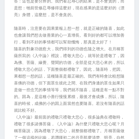
答：這也是要分辨的。我們看忍辱心的結果，是不會貪的，而
是想：牠前世修忍辱修得這麼好，現在感果的是這麼好的（漂
亮）身體，這麼想，是不會貪的。
隨喜時，注意要在因果業報上想一想，就是正確的隨喜，如此
也會讓我們想去做善業的心一直增長。看到好的都可以增加善
行，看到不好的事情都可以幫助懺悔，那真是太好了！
隨喜的對象功德愈大，我們得到的功德也隨之增大。在月稱菩
薩所寫的《入中論》裡說，禮敬大悲心，就等於是禮敬了，因
為佛、菩薩、緣覺、聲聞的功德，全部是從大悲心來的，所以
禮敬大悲心的話，下面整個都禮敬了。因此，隨喜時，把因、
果都想一想的話，這種隨喜是最正確的。我們有時會比較想隨
喜佛的功德，但下面眾生彼此之間、在我們身邊的眾生如果只
是做一些念咒的事情等等，我們就不隨喜，這種是有一點不對
的。因為，是這種小善行慢慢累積，最後才會成佛，所以，隨
喜的時候，成佛的小的因上面當然也要隨喜。若沒有隨喜的話
就比較不好。
《入中論》最前面的禮敬只禮敬大悲心，很多論典在禮敬時，
禮敬了很多諸佛菩薩，《入中論》為什麼只禮敬大悲心呢？月
稱菩薩說，因為禮敬了大悲心，就整個都禮敬了。月稱菩薩做
了一個這樣的比喻，若讚嘆初二的月亮那麼清楚、明亮，自然