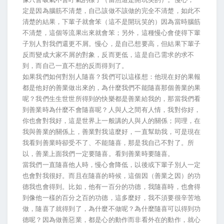
定是因為腦筋不清楚，自己該做不該做的完全不清楚，如此不
清楚的結果，下輩子就會笨（這不是開玩笑的）因為當時腦筋
不清楚，這個等流果出來就會笨；另外，這種慢心會使得下輩
子別人對我們還更不屑。慢心，是自己想要高，但結果下輩子
反而變成大家不屑的對象，反而更低，這是自己需求的求不
到，而自己一直不想的反而得到了。
如果我們如何對別人隨喜？我們可以這樣想：他現在好的果報
都是他好的善業做出來的，為什麼我們不能隨喜那個善業的果
呢？我們生生世世所得到的快樂都是善業給我的，那當我們看
到善業時為什麼不會隨喜呢？人與人之間有人情，我對你好，
你也會對我好，這是世界上一般講的人與人的關係；同理，在
我與善業的關係上，善業對我這麼好，一直幫助我，可是現在
我看到善業時卻受不了、不能隨喜，那是我自己不對了。所
以，善業上面我們一定要隨喜。看到善業時要隨喜。
當我們一直隨喜他人時，慢心會降低，以後或下輩子別人一定
也會對我很好。而且在隨喜的時候，這個因（善業之因）的功
德我也會得到。比如，他有一百分的功德，我隨喜時，也會得
到像他一樣的百分之百的功德，這多麼好，我不須要很辛苦地
做，隨喜了就得到了，為什麼不做呢？為什麼隨喜可以得到功
德呢？因為做善惡業，都是心的動作而非看外在的動作，就心