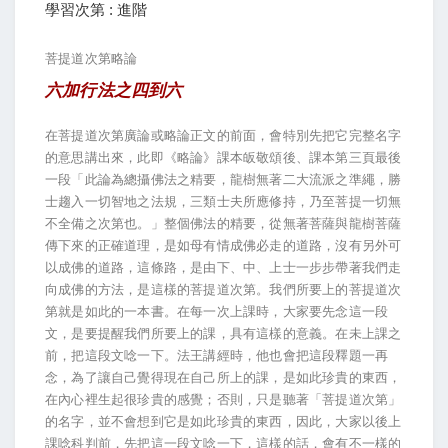
學習次第 : 進階
菩提道次第略論
六加行法之四到六
在菩提道次第廣論或略論正文的前面，會特別先把它完整名字
的意思講出來，此即《略論》課本皈敬頌後、課本第三頁最後
一段「此論為總攝佛法之精要，龍樹無著二大流派之準繩，勝
士趨入一切智地之法規，三類士夫所應修持，乃至菩提一切無
不全備之次第也。」整個佛法的精要，從無著菩薩與龍樹菩薩
傳下來的正確道理，是如母有情成佛必走的道路，沒有另外可
以成佛的道路，這條路，是由下、中、上士一步步帶著我們走
向成佛的方法，是這樣的菩提道次第。我們所要上的菩提道次
第就是如此的一本書。在每一次上課時，大家要先念這一段
文，是要提醒我們所要上的課，具有這樣的意義。在未上課之
前，把這段文唸一下。法王講經時，他也會把這段釋題一再
念，為了讓自己覺得現在自己所上的課，是如此珍貴的東西，
在內心裡生起很珍貴的感覺；否則，只是聽著「菩提道次第」
的名字，並不會想到它是如此珍貴的東西，因此，大家以後上
課唸科判前，先把這一段文唸一下，這樣的話，會有不一樣的