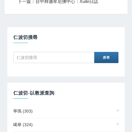
下一篇：台中釋迦牟尼佛中心：Xuite日誌
仁波切搜尋
仁波切-以教派查詢
寧瑪
(303)
噶舉
(324)