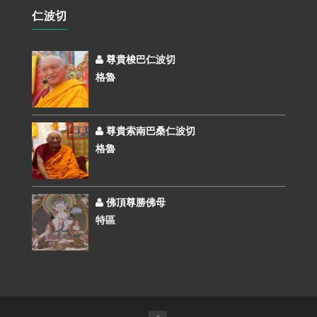
仁波切
尊貴梭巴仁波切
格魯
尊貴索南巴桑仁波切
格魯
佛頂尊勝佛母
特區