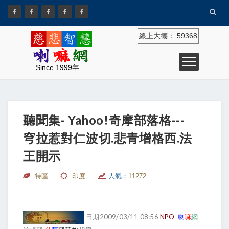
線上大德：
59368
Since 1999年
聽聞集- Yahoo!奇摩部落格---
穹拉惹對仁波切.悲青增格西.法
王開示
特區
印度
人氣：
11272
日期2009/03/11 08:56
NPO
喇
嘛
網