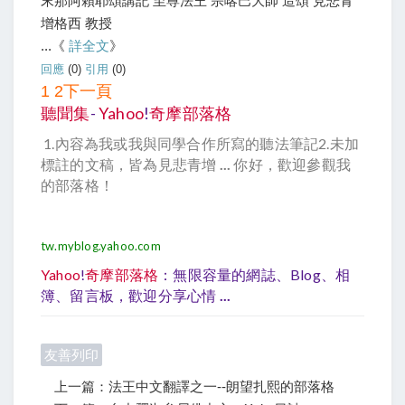
末那阿賴耶頌講記 至尊法王 宗喀巴大師 造頌 見悲青
增格西 教授
...《
詳全文
》
回應
(0)
引用
(0)
1
2
下一頁
聽聞集
-
Yahoo
!
奇摩部落格
1.內容為我或我與同學合作所寫的聽法筆記2.未加
標註的文稿，皆為見悲青增
...
你好，歡迎參觀我
的部落格！
tw.myblog.yahoo.com
Yahoo
!
奇摩部落格
：無限容量的網誌、blog、相
簿、留言板，歡迎分享心情
...
友善列印
上一篇：法王中文翻譯之一--朗望扎熙的部落格