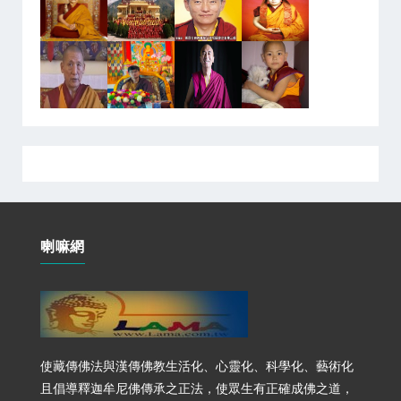
喇嘛網
使藏傳佛法與漢傳佛教生活化、心靈化、科學化、藝術化
且倡導釋迦牟尼佛傳承之正法，使眾生有正確成佛之道，