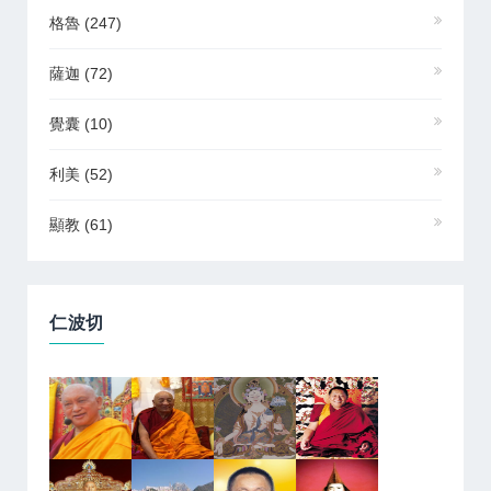
格魯
(247)
薩迦
(72)
覺囊
(10)
利美
(52)
顯教
(61)
仁波切