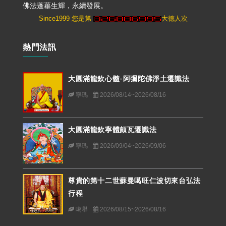
佛法蓬蓽生輝，永續發展。
Since1999 您是第
大德人次
熱門法訊
大圓滿龍欽心髓-阿彌陀佛淨土遷識法
寧瑪
2026/08/14~2026/08/16
大圓滿龍欽寧體頗瓦遷識法
寧瑪
2026/09/04~2026/09/06
尊貴的第十二世蘇曼噶旺仁波切來台弘法
行程
噶舉
2026/08/15~2026/08/16