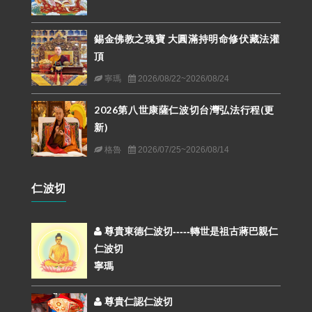
錫金佛教之瑰寶 大圓滿持明命修伏藏法灌
頂
寧瑪
2026/08/22~2026/08/24
2026第八世康薩仁波切台灣弘法行程(更
新)
格魯
2026/07/25~2026/08/14
仁波切
尊貴東德仁波切-----轉世是祖古蔣巴親仁
仁波切
寧瑪
尊貴仁認仁波切