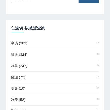
仁波切-以教派查詢
寧瑪
(303)
噶舉
(324)
格魯
(247)
薩迦
(72)
覺囊
(10)
利美
(52)