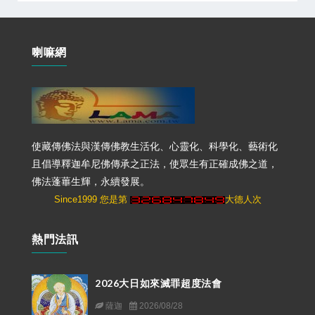
喇嘛網
使藏傳佛法與漢傳佛教生活化、心靈化、科學化、藝術化
且倡導釋迦牟尼佛傳承之正法，使眾生有正確成佛之道，
佛法蓬蓽生輝，永續發展。
Since1999 您是第
大德人次
熱門法訊
2026大日如來滅罪超度法會
薩迦
2026/08/28