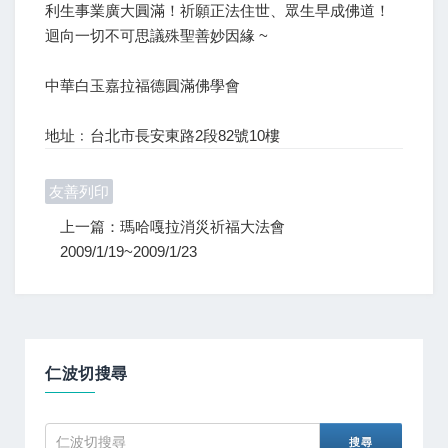
利生事業廣大圓滿！祈願正法住世、眾生早成佛道！
迴向一切不可思議殊聖善妙因緣 ~
中華白玉嘉拉福德圓滿佛學會
地址﹕台北市長安東路2段82號10樓
友善列印
上一篇：瑪哈嘎拉消災祈福大法會
2009/1/19~2009/1/23
仁波切搜尋