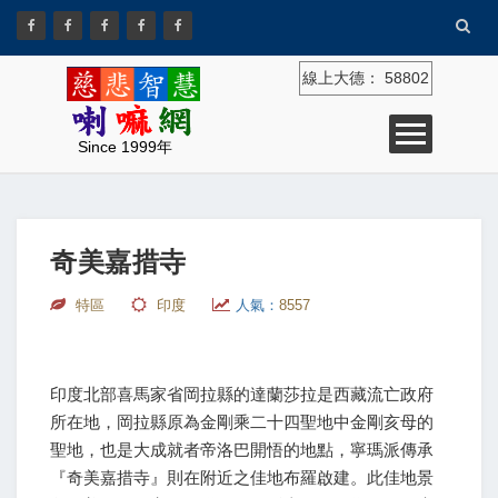
線上大德：
58802
Since 1999年
奇美嘉措寺
特區
印度
人氣：
8557
印度北部喜馬家省岡拉縣的達蘭莎拉是西藏流亡政府
所在地，岡拉縣原為金剛乘二十四聖地中金剛亥母的
聖地，也是大成就者帝洛巴開悟的地點，寧瑪派傳承
『奇美嘉措寺』則在附近之佳地布羅啟建。此佳地景