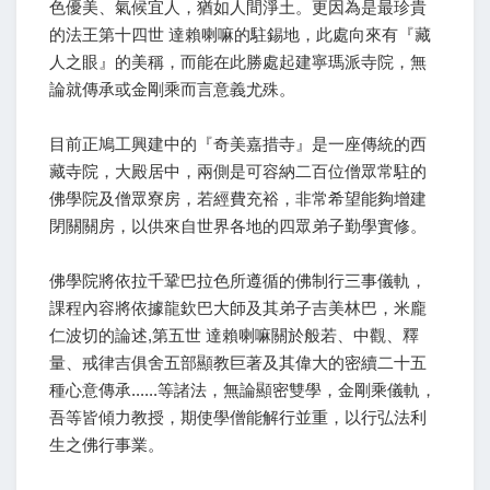
色優美、氣候宜人，猶如人間淨土。更因為是最珍貴
的法王第十四世 達賴喇嘛的駐錫地，此處向來有『藏
人之眼』的美稱，而能在此勝處起建寧瑪派寺院，無
論就傳承或金剛乘而言意義尤殊。
目前正鳩工興建中的『奇美嘉措寺』是一座傳統的西
藏寺院，大殿居中，兩側是可容納二百位僧眾常駐的
佛學院及僧眾寮房，若經費充裕，非常希望能夠增建
閉關關房，以供來自世界各地的四眾弟子勤學實修。
佛學院將依拉千鞏巴拉色所遵循的佛制行三事儀軌，
課程內容將依據龍欽巴大師及其弟子吉美林巴，米龐
仁波切的論述,第五世 達賴喇嘛關於般若、中觀、釋
量、戒律吉俱舍五部顯教巨著及其偉大的密續二十五
種心意傳承......等諸法，無論顯密雙學，金剛乘儀軌，
吾等皆傾力教授，期使學僧能解行並重，以行弘法利
生之佛行事業。