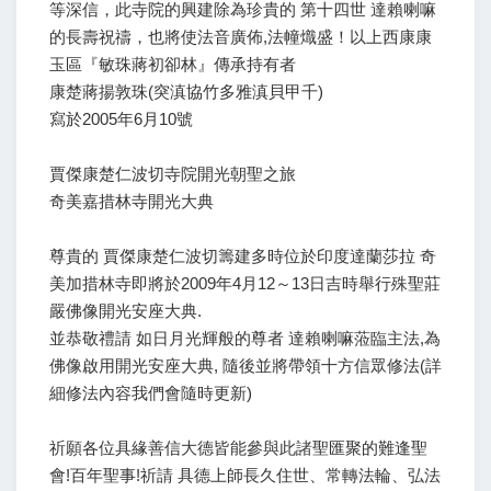
等深信，此寺院的興建除為珍貴的 第十四世 達賴喇嘛
的長壽祝禱，也將使法音廣佈,法幢熾盛！以上西康康
玉區『敏珠蔣初卻林』傳承持有者
康楚蔣揚敦珠(突滇協竹多雅滇貝甲千)
寫於2005年6月10號
賈傑康楚仁波切寺院開光朝聖之旅
奇美嘉措林寺開光大典
尊貴的 賈傑康楚仁波切籌建多時位於印度達蘭莎拉 奇
美加措林寺即將於2009年4月12～13日吉時舉行殊聖莊
嚴佛像開光安座大典.
並恭敬禮請 如日月光輝般的尊者 達賴喇嘛蒞臨主法,為
佛像啟用開光安座大典, 隨後並將帶領十方信眾修法(詳
細修法內容我們會隨時更新)
祈願各位具緣善信大德皆能參與此諸聖匯聚的難逢聖
會!百年聖事!祈請 具德上師長久住世、常轉法輪、弘法