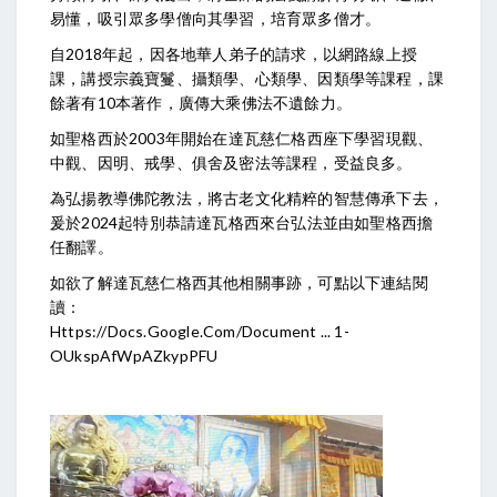
易懂，吸引眾多學僧向其學習，培育眾多僧才。
自2018年起，因各地華人弟子的請求，以網路線上授
課，講授宗義寶鬘、攝類學、心類學、因類學等課程，課
餘著有10本著作，廣傳大乘佛法不遺餘力。
如聖格西於2003年開始在達瓦慈仁格西座下學習現觀、
中觀、因明、戒學、俱舍及密法等課程，受益良多。
為弘揚教導佛陀教法，將古老文化精粹的智慧傳承下去，
爰於2024起特別恭請達瓦格西來台弘法
並由如聖格西擔
任翻譯。
如欲了解達瓦慈仁格西其他相關事跡，可點以下連結閱
讀：
Https://Docs.Google.Com/Document ... 1-
OUkspAfWpAZkypPFU