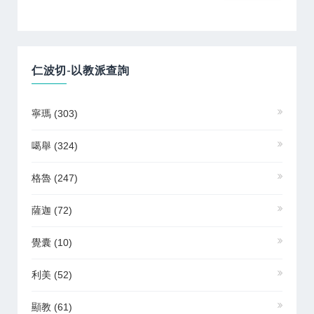
仁波切-以教派查詢
寧瑪
(303)
噶舉
(324)
格魯
(247)
薩迦
(72)
覺囊
(10)
利美
(52)
顯教
(61)