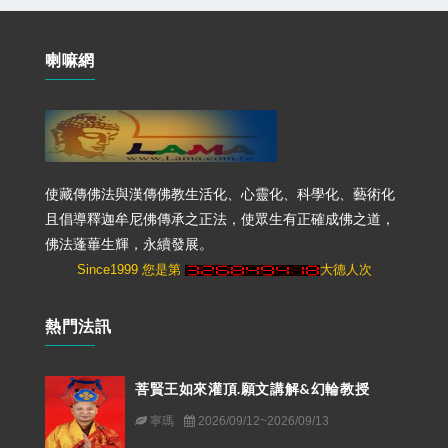
喇嘛網
使藏傳佛法與漢傳佛教生活化、心靈化、科學化、藝術化
且倡導釋迦牟尼佛傳承之正法，使眾生有正確成佛之道，
佛法蓬蓽生輝，永續發展。
Since1999 您是第
大德人次
熱門法訊
菩賢王如來灌頂.願文講解&幻輪教授
寧瑪
2026/09/12~2026/09/13