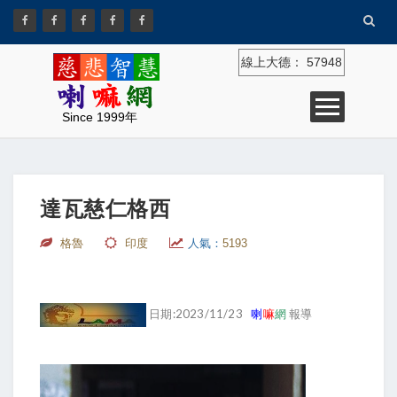
線上大德：
57948
Since 1999年
達瓦慈仁格西
格魯
印度
人氣：
5193
日期:2023/11/23
喇
嘛
網
報導