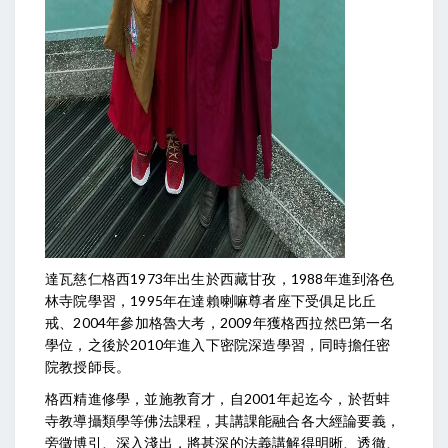
達瓦慈仁格西1973年出生於西藏甘孜，1988年進到洛色
林寺院學習，1995年在達賴喇嘛尊者座下受俱足比丘
戒、2004年參加格魯大考，2009年獲格西拉然巴第一名
學位，之後於2010年進入下密院深造學習，同時擔任密
院教授師長。
格西精進修學，並施教育才，自2001年起迄今，於哲蚌
寺教導攝類學等佛法課程，其講課能融合各大經論要義，
旁徵博引、深入淺出，將甚深的法義講解得明晰、透徹、