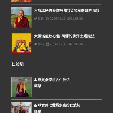
六臂瑪哈嘎拉隨許灌頂&閻魔敵隨許灌頂
格魯
2026/08/18~2026/08/19
大圓滿龍欽心髓-阿彌陀佛淨土遷識法
寧瑪
2026/08/14~2026/08/16
仁波切
尊貴桑傑祖古仁波切
噶舉
尊貴第七世聶多嘉措仁波切
噶舉