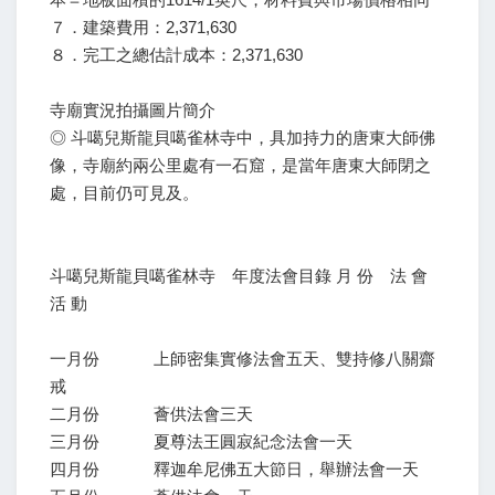
７．建築費用：2,371,630
８．完工之總估計成本：2,371,630
寺廟實況拍攝圖片簡介
◎ 斗噶兒斯龍貝噶雀林寺中，具加持力的唐東大師佛
像，寺廟約兩公里處有一石窟，是當年唐東大師閉之
處，目前仍可見及。
斗噶兒斯龍貝噶雀林寺 年度法會目錄 月 份 法 會
活 動
一月份 上師密集實修法會五天、雙持修八關齋
戒
二月份 薈供法會三天
三月份 夏尊法王圓寂紀念法會一天
四月份 釋迦牟尼佛五大節日，舉辦法會一天