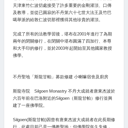
天津東竹仁波切處接受了許多重要的金剛灌頂、口傳
及教導，並從已圓寂的不丹第六十七世大法王及竹巴
噶舉派的給敦仁波切那裡獲得其他珍貴的灌頂。
完成了所有的法教學習後，堪布在2001年進行了為期
兩年的閉關修行，在閉關中堪布圓滿了四加行、本尊
和大手印的修行，並於2003年起開始至其他國家教授
佛學。
不丹聖地「斯龍甘帕」募款修建 小喇嘛宿舍及廚房
斯龍寺院 Silgoen Monastry 不丹大成就者唐東杰波於
六百年前在巴洛附近的Silgoen（斯龍甘帕）修行並興
建了一座佛學院。
Silgoen(斯龍甘帕)因曾有唐東杰波大成就者在此長期修
行，此處目前己是一佛教聖地；但佛學院年久失修，