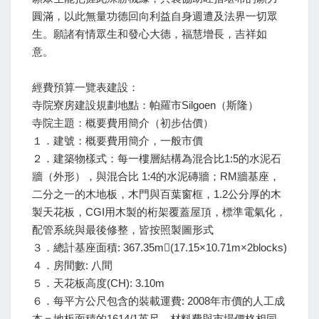
圓滿，以此無量功德回向利益自身週遭及法界一切眾
生。願諸有情眾生和發心大德，福慧增長，吉祥如
意。
經費預算一覽表建設：
寺院寮房建設規劃地點：帕羅市Silgoen（斯隆）
寺院主題：概要費用簡介（初步估價）
１．建號：概要費用簡介，一般市價
２．建築物樣式：每一樓層結構為混合比1:5的水泥石
牆（外形），與混合比 1:4的水泥磚牆；RM牆基座，
二分之一的木地板，木門與百葉窗框，1.2公分厚的木
製天花板，CGI用木製的桁架覆蓋屋頂，標準電氣化，
配管系統與最後修整，皆按照製圖形式
３．總計基座面積: 367.35m(17.15×10.71m×2blocks)
４．房間數: 八間
５．天花板高度(CH): 3.10m
６．每平方公尺包含的裝載運費: 2008年市價的人工成
本＝地板面積的1614/1英尺，材料費與市場價格相同