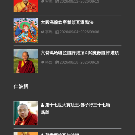
寧瑪
2026/09/12~2026/09/13
大圓滿龍欽寧體頗瓦遷識法
寧瑪
2026/09/04~2026/09/06
六臂瑪哈嘎拉隨許灌頂&閻魔敵隨許灌頂
格魯
2026/08/18~2026/08/19
仁波切
第十七世大寶法王-佛子行三十七頌
噶舉