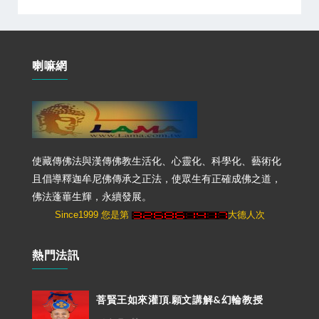
喇嘛網
使藏傳佛法與漢傳佛教生活化、心靈化、科學化、藝術化
且倡導釋迦牟尼佛傳承之正法，使眾生有正確成佛之道，
佛法蓬蓽生輝，永續發展。
Since1999 您是第
大德人次
熱門法訊
菩賢王如來灌頂.願文講解&幻輪教授