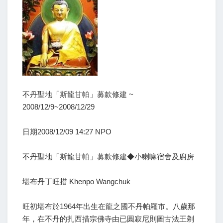
不丹聖地「斯龍甘帕」募款修建 ~
2008/12/9~2008/12/29
日期2008/12/09 14:27 NPO
不丹聖地「斯龍甘帕」募款修建◆小喇嘛宿舍及廚房
堪布丹丁旺措 Khenpo Wangchuk
旺初堪布於1964年出生在龍之國不丹帕羅市。八歲那
年，在不丹的扎西措宗佛寺由已圓寂尼則圖古法王剃