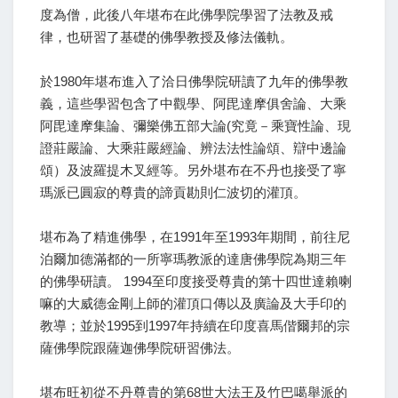
度為僧，此後八年堪布在此佛學院學習了法教及戒
律，也研習了基礎的佛學教授及修法儀軌。
於1980年堪布進入了洽日佛學院研讀了九年的佛學教
義，這些學習包含了中觀學、阿毘達摩俱舍論、大乘
阿毘達摩集論、彌樂佛五部大論(究竟－乘寶性論、現
證莊嚴論、大乘莊嚴經論、辨法法性論頌、辯中邊論
頌）及波羅提木叉經等。另外堪布在不丹也接受了寧
瑪派已圓寂的尊貴的諦貢勘則仁波切的灌頂。
堪布為了精進佛學，在1991年至1993年期間，前往尼
泊爾加德滿都的一所寧瑪教派的達唐佛學院為期三年
的佛學研讀。 1994至印度接受尊貴的第十四世達賴喇
嘛的大威德金剛上師的灌頂口傳以及廣論及大手印的
教導；並於1995到1997年持續在印度喜馬偕爾邦的宗
薩佛學院跟薩迦佛學院研習佛法。
堪布旺初從不丹尊貴的第68世大法王及竹巴噶舉派的