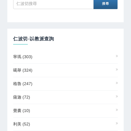
仁波切-以教派查詢
寧瑪
(303)
噶舉
(324)
格魯
(247)
薩迦
(72)
覺囊
(10)
利美
(52)