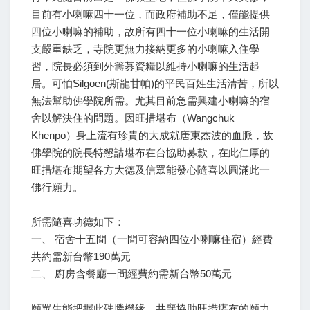
目前有小喇嘛四十一位，而政府補助不足，僅能提供
四位小喇嘛的補助，故所有四十一位小喇嘛的生活開
支嚴重缺乏，寺院更無力接納更多的小喇嘛入住學
習，院長必須到外籌募資糧以維持小喇嘛的生活起
居。可怕Silgoen(斯龍甘帕)的平民百姓生活清苦，所以
無法幫助佛學院所需。尤其目前急需興建小喇嘛的宿
舍以解決住的問題。因旺措堪布（Wangchuk
Khenpo）身上流有珍貴的大成就唐東杰波的血脈，故
佛學院的院長特懇請堪布在台協助募款，在此仁厚的
旺措堪布期望各方大德及信眾能發心隨喜以圓滿此一
佛行願力。
所需隨喜功德如下：
一、 宿舍十五間（一間可容納四位小喇嘛住宿）經費
共約需新台幣190萬元
二、 廚房含餐廳一間經費約需新台幣50萬元
願眾生能把握此殊勝機緣，共襄協助旺措堪布的願力