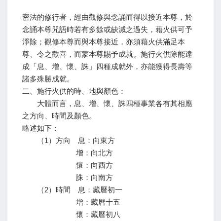
密法的修行者，經由觀修與念誦而得以接近本尊，於
念誦本尊咒語時若有多餘或缺減之過失，藉火供可予
淨除；觀修本尊而與本尊接近，亦須藉火供滿足本
尊、令之歡喜，而蒙本尊賜予成就。施行火供除能達
成「息、增、懷、誅」四種成就外，亦能獲得長壽等
諸多殊勝成就。
二、施行火供的時、地與顏色：
大體而言，息、增、懷、誅四種事業各有其相應
之方向、時間及顏色。
略述如下：
（1）方向 息：向東方
增：向北方
懷：向西方
誅：向南方
（2）時間 息：藏曆初一
增：藏曆十五
懷：藏曆初八