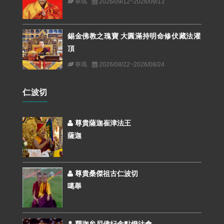
寧瑪
2026/09/12~2026/09/13
錫金佛教之瑰寶 大圓滿持明命修伏藏法灌
頂
寧瑪
2026/08/22~2026/08/24
仁波切
尊貴薩迦崔津法王
薩迦
尊貴桑傑祖古仁波切
噶舉
釋迦牟尼佛紀念點燈法會