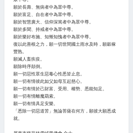
願於長壽、無病者中為眾中尊。
願於富足、自在者中為眾中尊。
願於智慧廣大、信仰深篤者中為眾中尊。
願於多聞、持戒者中為眾中尊。
願於樂好布施、知慚知愧者中為眾中尊。
復以此善根之力，願一切世間國土雨水及時，願穀稼
豐熟。
願滅人畜疾疫。
願除時序顛倒。
願一切惡性眾生惡毒心性悉皆止息。
願一切有情彼此如父如母互起慈心。
願一切有情於己財富、受用、權勢、悉能知足。
願一切有情離魔羂索。
願一切有情具足安樂。
「悉除一切惡道苦」無論菩薩在何方，願彼大願悉成
就。