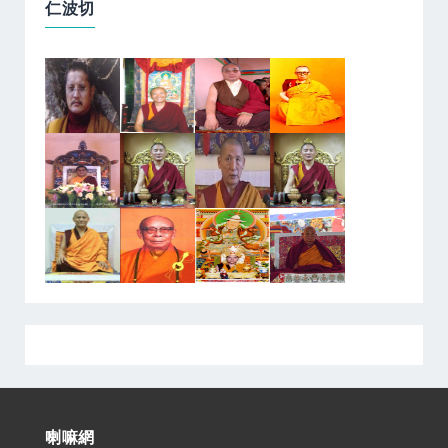
仁波切
喇嘛網