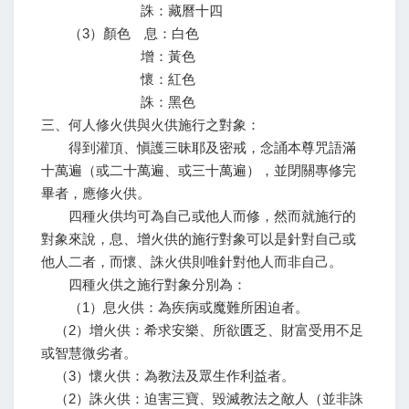
誅：藏曆十四
（3）顏色 息：白色
增：黃色
懷：紅色
誅：黑色
三、何人修火供與火供施行之對象：
得到灌頂、愼護三昧耶及密戒，念誦本尊咒語滿
十萬遍（或二十萬遍、或三十萬遍），並閉關專修完
畢者，應修火供。
四種火供均可為自己或他人而修，然而就施行的
對象來說，息、增火供的施行對象可以是針對自己或
他人二者，而懷、誅火供則唯針對他人而非自己。
四種火供之施行對象分別為：
（1）息火供：為疾病或魔難所困迫者。
（2）增火供：希求安樂、所欲匱乏、財富受用不足
或智慧微劣者。
（3）懷火供：為教法及眾生作利益者。
（2）誅火供：迫害三寶、毀滅教法之敵人（並非誅