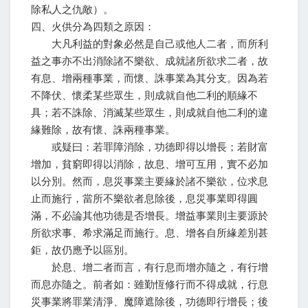
除私人之仇敵）。
四、火供分為四類之原因：
大凡利益的對象必然是自己或他人二者，而所利
益之事亦不出消除諸不樂欲、成就諸所欲求二者，故
有息、增兩種事業，而懷、誅事業為其分支。因為若
不降伏、懷柔某些眾生，則成就自他二利的順緣不
具；若不誅除、消滅某些眾生，則成就自他二利的違
緣難除，故有懷、誅兩種事業。
或疑曰：若罪障消除，功德即得以增長；若財富
增加，貧窮即得以消除，故息、增可互用，實不必加
以分別。然而，息災事業主要緣於諸不樂欲，位求息
止而施行，當所不樂欲者息除後，息災事業即得圓
滿，不必論其他功德是否增長。增益事業則主要源於
所欲求事、希求滿足而施行。息、增各自所緣差別甚
鉅，故仍應予以區別。
於息、增二者而言，有行息而增亦隨之，有行增
而息亦隨之。前者如：雖勤恆修行而不得成就，行息
災事業將罪業清淨、魔障遮除後，功德即行增長；後