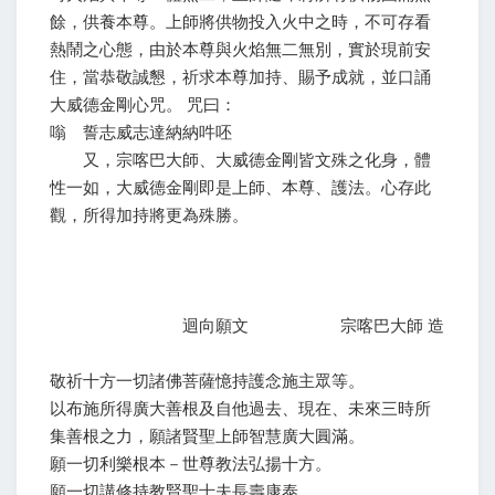
餘，供養本尊。上師將供物投入火中之時，不可存看
熱鬧之心態，由於本尊與火焰無二無別，實於現前安
住，當恭敬誠懇，祈求本尊加持、賜予成就，並口誦
大威德金剛心咒。 咒曰：
嗡 誓志威志達納納吽呸
又，宗喀巴大師、大威德金剛皆文殊之化身，體
性一如，大威德金剛即是上師、本尊、護法。心存此
觀，所得加持將更為殊勝。
迴向願文 宗喀巴大師 造
敬祈十方一切諸佛菩薩憶持護念施主眾等。
以布施所得廣大善根及自他過去、現在、未來三時所
集善根之力，願諸賢聖上師智慧廣大圓滿。
願一切利樂根本－世尊教法弘揚十方。
願一切講修持教賢聖士夫長壽康泰。