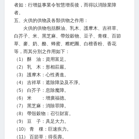
者如：行增益事業令智慧增長後，而得以消除業障
者。
五、火供的供物及各類供物之作用：
火供的供物包括酥油、乳木、護摩木、吉祥草、
白芥子、米、黑芝麻、帶殼穀物、豆子、青稞、百節
草、麥、奶、酪、蜂蜜、糌粑團、白檀香粉、香花
等，而其分別之作用如下：
（1） 酥 油：資用富足。
（2） 乳 木：形相莊嚴。
（3） 護摩木：心性勇進。
（4） 吉祥草：遮除障染及不淨。
（5） 白芥子：息除魔障。
（6） 米 ：增廣福德。
（7） 黑芝麻：消除罪障。
（8） 帶殼穀物：召引財富。
（9） 豆 子：具足大力。
（10） 青 稞：巨速疾力。
（11） 百節草：得長壽。