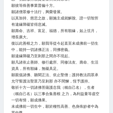
願彼等殊善事業普徧十方。
願諸僧眾修十法行，興榮發展。
以其加持、慈悲之故，願施主成就解脫、證一切智所
有違緣障礙皆得息滅。
願壽命、吉祥、富足、福德，所有順緣，如上弦月，
增長廣大。
復以此善根之力，願我等從今起直至未成佛前一切生
中，能持一切諸佛正法，同佛密義。
願違緣障礙乃至剎那之間亦不現起。
願凡諸依止善師、修行處所、同修法友、壽命、生活
資具，所有順緣，無礙具足。
願親值諸佛、聽聞正法、依止聖僧；護持教法四眾承
允守誓護法聖眾乃至剎那 亦不間懈，恆予護持。
敬祈十方一切諸佛菩薩護念我（稱自己名），生者
（稱自己名）以三事合集善根 之力，為利益量等虛空
一切有情，願成佛果。
未成佛前一切生中，願於種性高善、色身殊妙者中為
眾中尊。