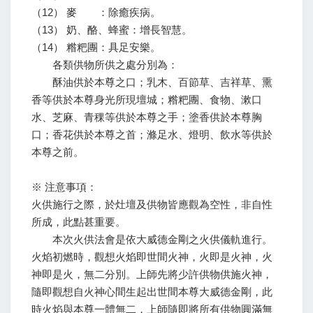
（12） 麥 ：除癒疾病。
（13） 奶、酪、蜂蜜：增長智慧。
（14） 糌粑團：具足安樂。
各類供物所供之處分別為：
酥油供於本尊之口；乳木、百節草、吉祥草、熏
香等供於本尊身光所現壇城；糌粑團、食物、漱口
水、芝麻、青稞等供於本尊之手；塗香供於本尊胸
口；香花供於本尊之首；滌足水、燈明、飲水等供於
本尊之前。
※ 注意事項：
火供施行之際，於灶壇及供物皆應觀為空性，非自性
所成，此點甚重要。
本次火供法會是依大威德金剛之火供儀軌進行。
火焰初燃時，觀想火焰即世間火神，火即是火神，火
神即是火，無二分別。上師先將少許供物供施火神，
隨即觀想自火神心間生起出世間本尊大威德金剛，此
時火焰與本尊一體無二，上師隨即將所有供物圓滿無