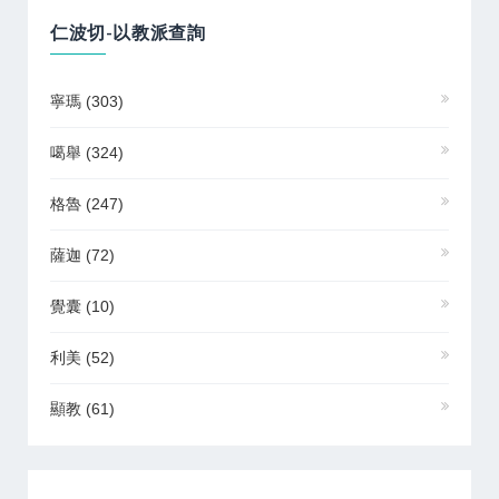
仁波切-以教派查詢
寧瑪
(303)
噶舉
(324)
格魯
(247)
薩迦
(72)
覺囊
(10)
利美
(52)
顯教
(61)