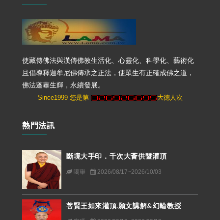
使藏傳佛法與漢傳佛教生活化、心靈化、科學化、藝術化
且倡導釋迦牟尼佛傳承之正法，使眾生有正確成佛之道，
佛法蓬蓽生輝，永續發展。
Since1999 您是第
大德人次
熱門法訊
斷境大手印．千次大薈供暨灌頂
噶舉
2026/08/17~2026/10/03
菩賢王如來灌頂.願文講解&幻輪教授