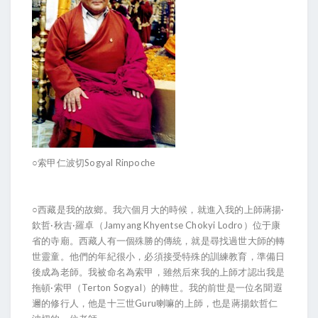
○索甲仁波切Sogyal Rinpoche
○西藏是我的故鄉。我六個月大的時候，就進入我的上師蔣揚·
欽哲·秋吉·羅卓（Jamyang Khyentse Chokyi Lodro）位于康
省的寺廟。西藏人有一個殊勝的傳統，就是尋找過世大師的轉
世靈童。他們的年紀很小，必須接受特殊的訓練教育，準備日
後成為老師。我被命名為索甲，雖然后來我的上師才認出我是
拖頓·索甲（Terton Sogyal）的轉世。我的前世是一位名聞遐
邇的修行人，他是十三世Guru喇嘛的上師，也是蔣揚欽哲仁