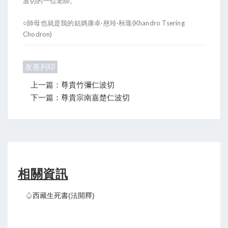
波切的一位老師。
○師母也就是我的姑媽康卓·慈玲·秋瓏(Khandro Tsering
Chodron)
友善列印
上一篇：尊貴竹彌仁波切
下一篇：尊貴宗南嘉楚仁波切
相關資訊
♤西藏生死書(法開釋)