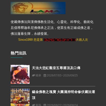
使藏傳佛法與漢傳佛教生活化、心靈化、科學化、藝術化
且倡導釋迦牟尼佛傳承之正法，使眾生有正確成佛之道，
佛法蓬蓽生輝，永續發展。
Since1999 您是第
大德人次
熱門法訊
天法大悲紅觀音五尊灌頂及口傳
噶舉
2026/07/05~2026/09/25
錫金佛教之瑰寶 大圓滿持明命修伏藏法灌
頂
寧瑪
2026/08/22~2026/08/24