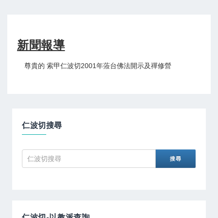
新聞報導
尊貴的 索甲仁波切2001年蒞台佛法開示及禪修營
仁波切搜尋
仁波切-以教派查詢