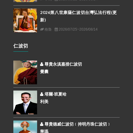
2026第八世康薩仁波切台灣弘法行程(更
新)
格魯
2026/07/25~2026/08/14
仁波切
尊貴永滇嘉措仁波切
覺囊
塔爾‧班夏哈
利美
尊貴德威仁波切﹝持明丹珠仁波切﹞
寧瑪