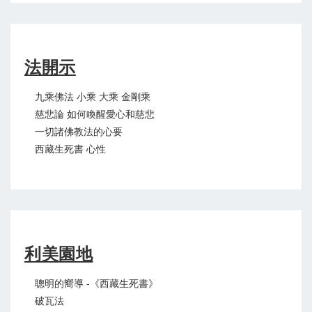
法開示
九乘佛法 小乘 大乘 金剛乘
慈悲論 如何喚醒愛心和慈悲
一切諸佛教法的心要
西藏生死書 心性
利美園地
聰明的嚮導 -《西藏生死書》
破瓦法