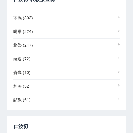
寧瑪
(303)
噶舉
(324)
格魯
(247)
薩迦
(72)
覺囊
(10)
利美
(52)
顯教
(61)
仁波切