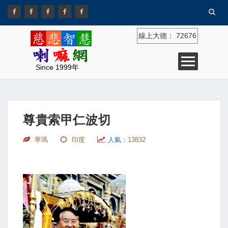
線上大德：
72676
Since 1999年
尊貴索甲仁波切
寧瑪
印度
人氣：
13832