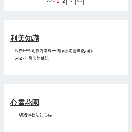
<<
<
1
2
>
>>
利美知識
以普巴金剛作為本尊一切障礙均會自然消除
542~九乘次第佛法
心靈花園
一切諸佛教法的心要