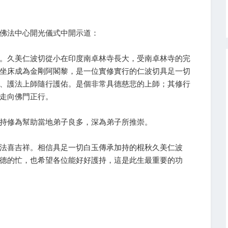
白玉佛法中心開光儀式中開示道：
。久美仁波切從小在印度南卓林寺長大，受南卓林寺的完
坐床成為金剛阿閣黎，是一位實修實行的仁波切具足一切
、護法上師隨行護佑。是個非常具德慈悲的上師；其修行
走向佛門正行。
持修為幫助當地弟子良多，深為弟子所推崇。
法喜吉祥。相信具足一切白玉傳承加持的棍秋久美仁波
德的忙，也希望各位能好好護持，這是此生最重要的功