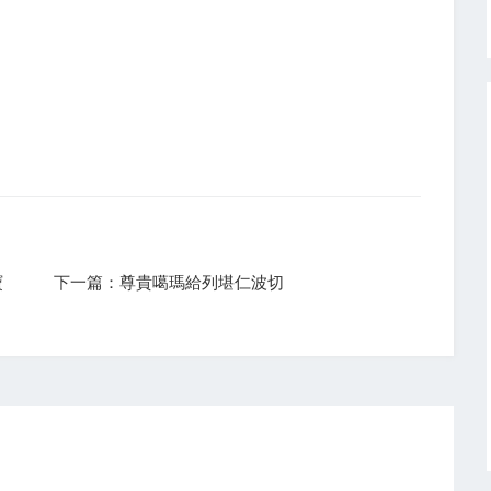
寶
下一篇：尊貴噶瑪給列堪仁波切