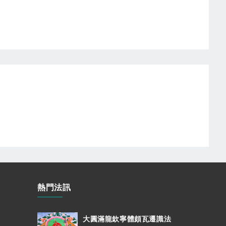
熱門法訊
大圓滿龍欽寧體頗瓦遷識法