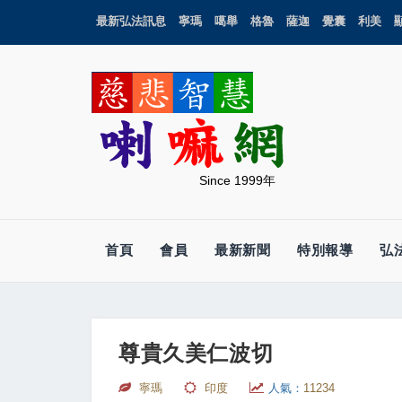
最新弘法訊息
寧瑪
噶舉
格魯
薩迦
覺囊
利美
Since 1999年
首頁
會員
最新新聞
特別報導
弘
尊貴久美仁波切
寧瑪
印度
人氣：
11234