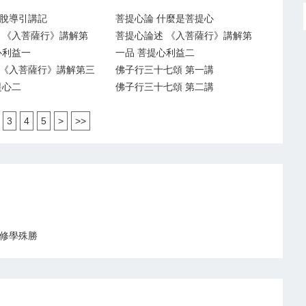
脫導引講記
菩提心論 什麼是菩提心
 《入菩薩行》講解第
菩提心論述 《入菩薩行》講解第
心利益一
一品 菩提心利益二
《入菩薩行》講解第三
佛子行三十七頌 第一講
提心二
佛子行三十七頌 第二講
3
4
5
>
>>
修學殊勝