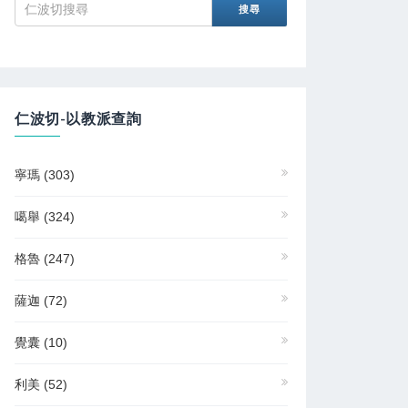
仁波切-以教派查詢
寧瑪
(303)
噶舉
(324)
格魯
(247)
薩迦
(72)
覺囊
(10)
利美
(52)