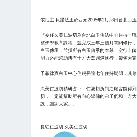
依怙主 貝諾法王於西元2005年11月8日台北
『委任久美仁波切為台北白玉佛法中心住持一職
整佛學教育課程，並完成三年三個月閉關修行，
白玉傳承，並獲所有白玉傳承的本尊、空行上師
能力必能幫助所有十方大眾圓滿修行，帶領大家
予菲律賓白玉中心住錫長達七年住持期間，其修
久美仁波切精研占卜，仁波切所到之處皆能得到
切，一定能幫助所有向心學佛的弟子們和十方大
課，謝謝大家。』
長駐仁波切 久美仁波切