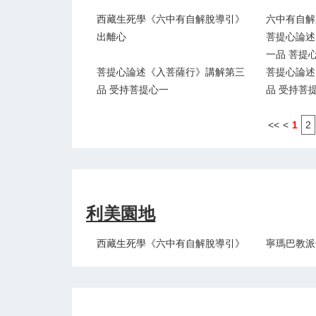
西藏生死學《六中有自解脫導引》
六中有自解
出離心
菩提心論述
一品 菩提
菩提心論述《入菩薩行》講解第三
菩提心論述
品 受持菩提心一
品 受持菩
<<
<
1
2
利美園地
西藏生死學《六中有自解脫導引》
寧瑪巴教派