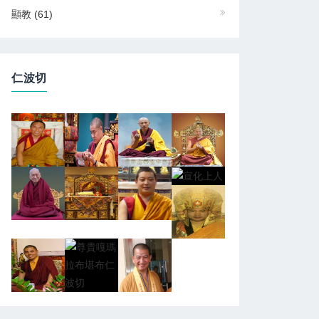
顯教
(61)
仁波切