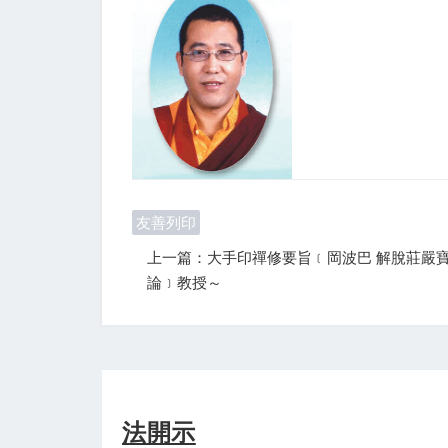
友善列印
上一篇：大手印禪修要旨﹝岡波巴 解脫莊嚴
論﹞教授～
法開示