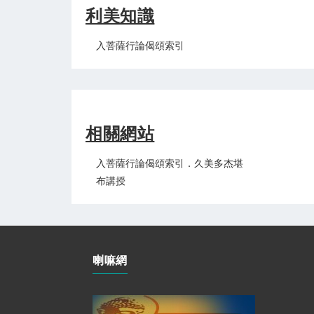
利美知識
入菩薩行論偈頌索引
相關網站
入菩薩行論偈頌索引．久美多杰堪
布講授
喇嘛網