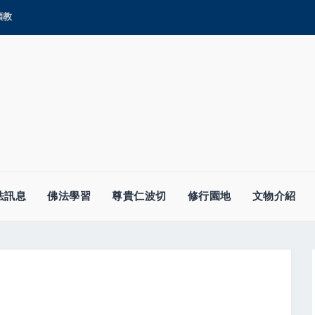
顯教
法訊息
佛法學習
尊貴仁波切
修行園地
文物介紹