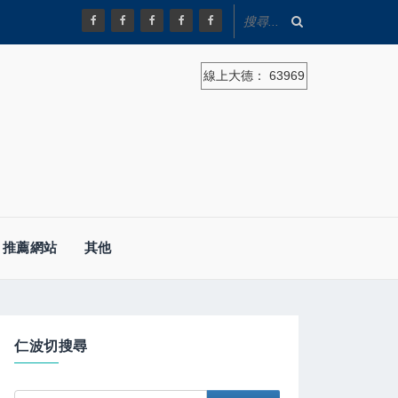
線上大德：
63969
推薦網站
其他
仁波切搜尋