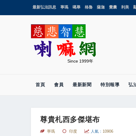
最新弘法訊息
寧瑪
噶舉
格魯
薩迦
覺囊
利美
Since 1999年
首頁
會員
最新新聞
特別報導
弘
尊貴札西多傑堪布
寧瑪
印度
人氣：
10906