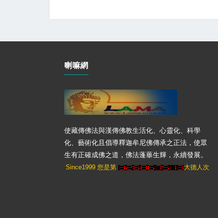
喇嘛網
使藏傳佛法與漢傳佛教生活化、心靈化、科學
化、藝術化且倡導釋迦牟尼佛傳承之正法，使眾
生有正確成佛之道，佛法蓬蓽生輝，永續發展。
Since1999 您是第
大德人次