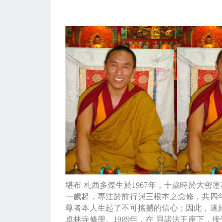
堪布
札西多傑生於
1967
年，十歲時於大密蓮
一歲起，專注於前行與三根本之念修，共四
尊者本人生起了不可搖撼的信心；因此，遂
卓林寺修學。
1989
年，在
貝諾法王座下，接