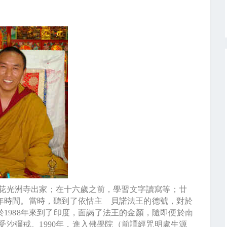
花光洲寺出家；在十六歲之前，學習文字讀寫等；廿
年時間。當時，聽到了依怙主 貝諾法王的德號，對於
於
1988
年來到了印度，面謁了法王的金顏，隨即便於南
受沙彌戒。
1990
年，進入佛學院（前譯經咒明處生源