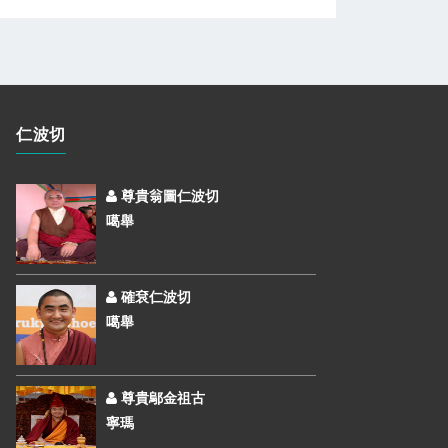
仁波切
尊貴翁圖仁波切
噶舉
確袞仁波切
噶舉
尊貴鄔金祖古
寧瑪