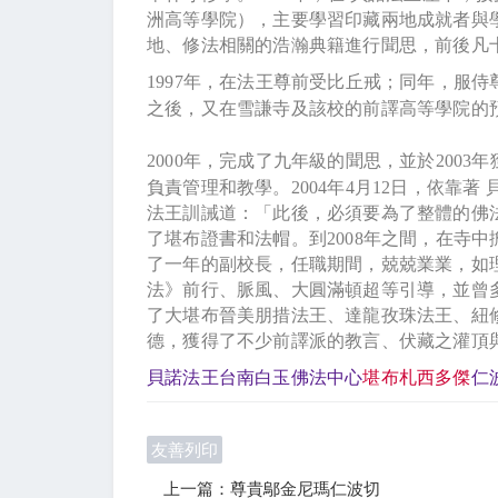
洲高等學院），主要學習印藏兩地成就者與
地、修法相關的浩瀚典籍進行聞思，前後凡
1997
年，在法王尊前受比丘戒；同年，服侍
之後，又在雪謙寺及該校的前譯高等學院的
2000
年，完成了九年級的聞思，並於
2003
年
負責管理和教學。
2004
年
4
月
12
日
，依靠著
法王訓誡道：「此後，必須要為了整體的佛
了堪布證書和法帽。到
2008
年之間，在寺中
了一年的副校長，任職期間，兢兢業業，如
法》前行、脈風、大圓滿頓超等引導，並曾
了大堪布晉美朋措法王、達龍孜珠法王、紐
德，獲得了不少前譯派的教言、伏藏之灌頂
貝諾法王台南白玉佛法中心
堪布札西多傑
仁
友善列印
上一篇：尊貴鄔金尼瑪仁波切