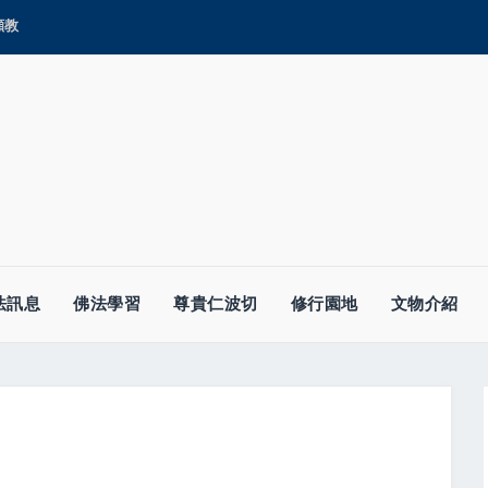
顯教
法訊息
佛法學習
尊貴仁波切
修行園地
文物介紹