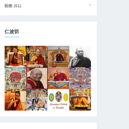
顯教
(61)
仁波切