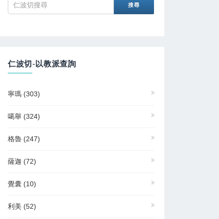
仁波切-以教派查詢
寧瑪
(303)
噶舉
(324)
格魯
(247)
薩迦
(72)
覺囊
(10)
利美
(52)