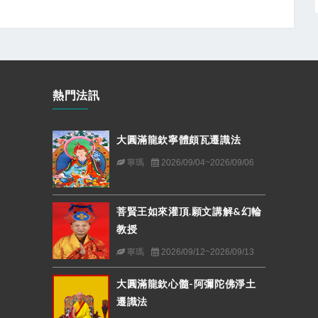
熱門法訊
大圓滿龍欽寧體頗瓦遷識法
寧瑪
2026/09/04~2026/09/06
菩賢王如來灌頂.願文講解&幻輪
教授
寧瑪
2026/09/12~2026/09/13
大圓滿龍欽心髓-阿彌陀佛淨土
遷識法