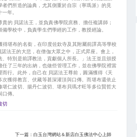
學者們所造的論典，尤其側重於自宗（寧瑪派）的見
十一年。
尊貴的
貝諾法王，並負責佛學院庶務、擔任複講師；
預備學校中，負責學生們學經的工作，教授經論。
獲得堪布的名銜，在印度佐欽寺及其附屬前譯高等學校
貝諾法王的大悲，在僧伽大眾之中，正式昇座。會上，
法、特別是前譯教法，貢獻個人所長。」法王並且頒授
擔任了三年的出納，也做些管理工作，並在佛學院裡當
理而行。此外，自己在
貝諾法王尊前，圓滿獲得《天
多次獲得教言、伏藏等甚深灌頂與口傳。而堪布還依止
修堪仁波切、揚丹仁波切、堪布貝瑪才旺等多位賢哲大
與口傳。
波切
下一篇：白玉台灣網站＆新店白玉佛法中心上師