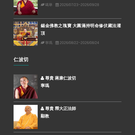
噶舉
2026/07/23~2026/09/28
錫金佛教之瑰寶 大圓滿持明命修伏藏法灌
頂
寧瑪
2026/08/22~2026/08/24
仁波切
尊貴 蔣康仁波切
寧瑪
尊貴 釋大正法師
顯教