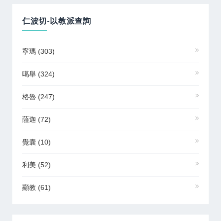
仁波切-以教派查詢
寧瑪
(303)
噶舉
(324)
格魯
(247)
薩迦
(72)
覺囊
(10)
利美
(52)
顯教
(61)