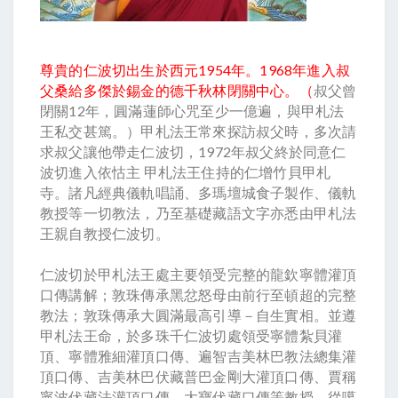
尊貴的仁波切出生於西元1954年。1968年進入叔
父桑給多傑於錫金的德千秋林閉關中心。（
叔父曾
閉關12年，圓滿蓮師心咒至少一億遍，與甲札法
王私交甚篤。）甲札法王常來探訪叔父時，多次請
求叔父讓他帶走仁波切，1972年叔父終於同意仁
波切進入依怙主 甲札法王住持的仁增竹貝甲札
寺。諸凡經典儀軌唱誦、多瑪壇城食子製作、儀軌
教授等一切教法，乃至基礎藏語文字亦悉由甲札法
王親自教授仁波切。
仁波切於甲札法王處主要領受完整的龍欽寧體灌頂
口傳講解；敦珠傳承黑忿怒母由前行至頓超的完整
教法；敦珠傳承大圓滿最高引導－自生實相。並遵
甲札法王命，於多珠千仁波切處領受寧體紮貝灌
頂、寧體雅細灌頂口傳、遍智吉美林巴教法總集灌
頂口傳、吉美林巴伏藏普巴金剛大灌頂口傳、賈稱
寧波伏藏法灌頂口傳、大寶伏藏口傳等教授。從噶