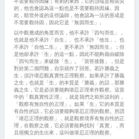
不需要觀待因緣；有刺的東西，它的頂端是相當尖
的，他也會認為這一點也是不需要觀待因緣。因
此，順世外道的這些論師，他會認為一法的形成是
不需要觀待因，因此它是「無因而生」。
以中觀應成的角度而言，他不承許「四句而生」，
也就是他不承許「自生」、也不承許「他生」、也
不承許「自他二生」、更不承許「無因而生」；但
是他卻承許「生」的這一點，因此不能夠藉由破除
「四句而生」來破除「生」。「當答後難」，但是
對於第二個問難，自宗就作了回答。若許勝義之
生，須許堪忍觀真實性正理觀察。如果承許了勝義
之生，也就是「生」的本質是「勝義」的話，那勝
義之生，它是必須要能夠堪忍正理來作觀察。這當
中的「觀真實性正理」，就是我們之前所談到的，
「觀察有無自性的正理」。如果「生」它的本質是
有自性的話，它必須要能夠堪忍正理的觀察。所謂
「堪忍正理的觀察」，就是觀察境界有無自性的正
理，在觀察之後，它必須要能夠找到「真實」，而
且很獨立的生出來，這叫做堪忍正理的觀察。