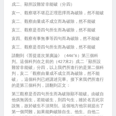
戍二、顯所設難皆非能破（分四）
亥一、觀察堪不堪忍正理思擇而為破除，然不能破
亥二、觀察由量成不成立而為破除，然不能破
亥三、觀察是否四句所生而為破除，然不能破
亥四、觀察有事無事等四句而為破除，然不能破
亥三、觀察是否四句所生而為破除，然不能破
請翻到《菩提道次第廣論》（446“6）第三個科
判。這個科判在之前的（427末2）戍二「顯所設
難皆非能破」分四，以上我們所進行的是第二個科
判，亥二「觀察由量成不成立而為破除，然不能
破」，這個科判已經講述完畢。接下來我們所進行
的是第三個科判，請翻到正文：
第三觀察是否四句所生而為破除顯不能破。由破自
他俱無因生，若能破生，則四句生，雖於名言此宗
說無，故於破生不須簡別。這個地方他宗就提出了
第一個問難，如果能夠破除自生、他生、自他二