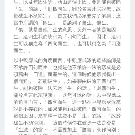
生、以及無因生等，藉由這個正因，要是能夠破除
「生」的話，「則四句生，雖於名言此宗說無，故
於破生不須簡別」，首先我們必須要先了解到，這
當中所謂的「四生」，是談到了自生、他生、
「俱」就是自他二生的意思，另外一者就是無因
生。這四生我們統稱為「四句而生」，因此，這四
生可以稱之為「四句而生」，也可以稱之為「四邊
而生」。
以中觀應成的角度而言，中觀應成派的這些論師是
不承許四句而生，也就是他不承許一法的形成是必
須藉由「四邊」而產生的。這個時候他宗就提出一
個問難，「若能破生」，如果藉由破除了四句而
生，能夠破除一法它是「生」的話，「則四句生，
雖於名言此宗說無」，既然可以的話，以中觀應成
的角度而言，「四句而生」這一點在中觀應成派來
說是不存在的，如果能夠藉由破除「四句而生」的
這個正因，來闡釋一法並不是「生」的話，「故於
破生不須簡別」，這個時候你在破除一法是否是
「生滅」的當下，不需要加上「勝義」來作簡別；