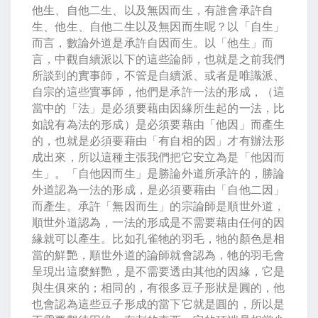
他生、自他二生、以及無因而生，有誰會承許自
生、他生、自他二生以及無因而生呢？以「自生」
而言，數論外道是承許自因而生。以「他生」而
言，中觀自續派以下的這些論師，也就是之前我們
所談到的實事師，不管是自續派、或者是唯識派、
自宗的這些實事師，他們是承許一法的形成，（這
當中的「法」是必須要藉由因緣所生起的一法，比
如說有為法的形成）是必須要藉由「他因」而產生
的，也就是必須要藉由「有自相的因」才有辦法形
成出來，所以這種主張我們把它安立為是「他因而
生」。「自他因而生」是勝論外道所承許的，勝論
外道認為一法的形成，是必須要藉由「自他二因」
而產生。承許「無因而生」的宗論師是順世外道，
順世外道認為，一法的形成是不需要藉由任何的因
緣就可以產生。比如孔雀牠的羽毛，牠的顏色是相
當的鮮艷，順世外道的論師就會認為，牠的羽毛會
呈現出這麼鮮艷，是不需要透由其他的因緣，它是
與生俱來的；相同的，有很多豆子形狀是圓的，他
也會認為這些豆子形成的當下它就是圓的，所以是