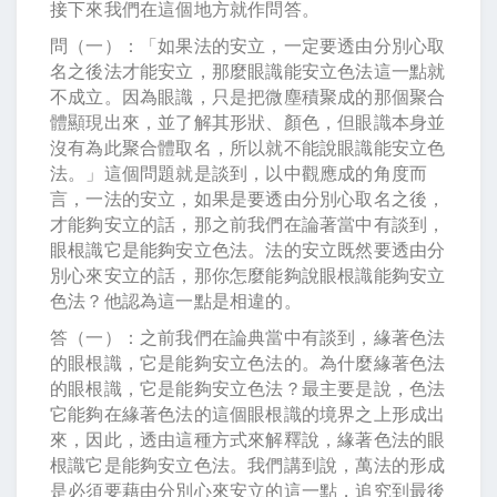
接下來我們在這個地方就作問答。
問（一）：「如果法的安立，一定要透由分別心取
名之後法才能安立，那麼眼識能安立色法這一點就
不成立。因為眼識，只是把微塵積聚成的那個聚合
體顯現出來，並了解其形狀、顏色，但眼識本身並
沒有為此聚合體取名，所以就不能說眼識能安立色
法。」這個問題就是談到，以中觀應成的角度而
言，一法的安立，如果是要透由分別心取名之後，
才能夠安立的話，那之前我們在論著當中有談到，
眼根識它是能夠安立色法。法的安立既然要透由分
別心來安立的話，那你怎麼能夠說眼根識能夠安立
色法？他認為這一點是相違的。
答（一）：之前我們在論典當中有談到，緣著色法
的眼根識，它是能夠安立色法的。為什麼緣著色法
的眼根識，它是能夠安立色法？最主要是說，色法
它能夠在緣著色法的這個眼根識的境界之上形成出
來，因此，透由這種方式來解釋說，緣著色法的眼
根識它是能夠安立色法。我們講到說，萬法的形成
是必須要藉由分別心來安立的這一點，追究到最後