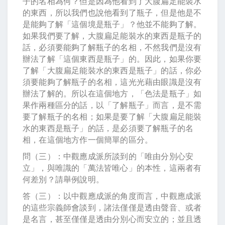
子的名相為何？但是因為他看到了大腹扁足能裝水
的東西，所以我們也說他看到了瓶子，但是他是不
是能夠了解「這個境是瓶子」？他並不能夠了解。
如果我們要了解，大腹扁足能裝水的東西是瓶子的
話，必須要能夠了解瓶子的名相，不然我們是沒有
辦法了解「這個東西是瓶子」的。因此，如果你要
了解「大腹扁足能裝水的東西是瓶子」的話，你必
須要能夠了解瓶子的名相，這光光藉由眼識是沒有
辦法了解的。所以在這個地方，「色法是瓶子」如
果作兩種區分的話，以「了解瓶子」而言，是不需
要了解瓶子的名相；如果是要了解「大腹扁足能裝
水的東西是瓶子」的話，是必須要了解瓶子的名
相，在這個地方作一個簡單的區分。
問（三）：中觀應成派所談到的「唯由分別心安
立」，與唯識的「萬法皆唯心」的本性，這兩者有
何差別？請舉例說明。
答（三）：以中觀應成派的角度而言，中觀應成派
的這些宗義師會談到，諸法僅僅是透由聲音、或者
是名言，甚至僅僅是透由分別心而安立的；並且透