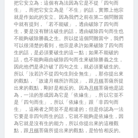
把它安立為：這個有為法因為它是不從「四句而
生」，而把它安立為是「不生」的話，實際上他宗
就是作如此的安立。因為我們之前在第二個問難當
中就有提到，「若不能破」，透由破除了四句而
生，要是沒有辦法破生的話，透由破除四句而生也
不能夠破除勝義之生。所以從這個問難當中，我們
可以很清楚的看到，他宗是承許如果破除了四句而
生的話，是必須要破生的這一點；如果不能破的
話，也不能夠藉由破除四句而生來破除勝義之生，
因此他們是承許破了四句之生，就必須要破生的。
所以「汝若許不從四句生則全無生」，那你提出來
的觀點，「故違月稱所許而說」，跟
月稱
菩薩所提
出來的觀點，剛好是相反的。因為
月稱
菩薩他是認
為，一法的形成因為它是「依緣生」，所以它並不
是「四句而生」，所以「依緣生」跟「非四句而
生」，這兩者之間並不是相違的；但是你認為一法
它要是非四句而生的話，它就不能夠是依緣生，因
為它就是沒有生的能力，所以你提出來的這種觀
點，跟
月稱
菩薩所提出來的觀點，是恰恰相反的。