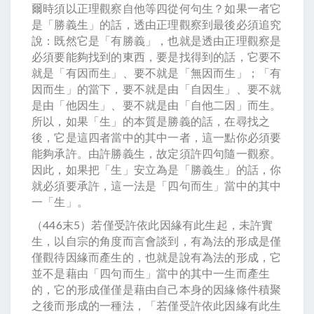
爾時須以正理觀察自他等四從何句生？如果一者它
是「勝義生」的話，透由正理觀察到最後必須追究
說：既然它是「有勝義」，也就是透由正理觀察是
必須要能夠找到的東西，要是找得到的話，它要不
就是「有因而生」、要不就是「無因而生」；「有
因而生」的當下，要不就是由「自因生」、要不就
是由「他因生」、要不就是由「自他二因」而生。
所以，如果「生」的本質是勝義的話，在尋找之
後，它是這四者當中的其中一者，這一點你必須要
能夠承許。由許勝義生，故定須許四句隨一觀察。
因此，如果把「生」安立為是「勝義生」的話，你
就必須要承許，這一法是「四句而生」當中的其中
一「生」。
（446末5）若僅受許依此因緣有此生起，未許實
生，以自宗的角度而言會談到，有為法的形成是僅
僅觀待因緣而產生的，也就是說有為法的形成，它
並不是藉由「四句而生」當中的其中一生而產生
的，它的形成僅僅是藉由自己本身的因緣條件積聚
之後而形成的一種法，「若僅受許依此因緣有此生