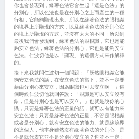
你也會發現到，緣著色法它會生起「這是色法」的
分別心，所以色法也是在分別心之上而產生的一種
行相，它能夠顯現出來。所以在緣著色法的眼根識
的境界上所顯現的方式，以及緣著色法的分別心它
的境上所顯現的方式，並沒有太大的不同；所以到
最後我們會發現到，緣著色法的眼根識，它也是能
夠安立色法，緣著色法的分別心，它也是能夠安立
色法。仁波切他是以「顯現」的這個方式來作解釋
的。
接下來我就問仁波切一個問題：「既然眼根識它能
夠安立色法的話，在安立色法的當下，並不一定要
藉由分別心來安立，因為眼識也可以安立啊！」這
個時候仁波切他就回答說：「眼識是可以安立沒有
錯，但是分別心也是可以安立。」也就是說你的心
識，只要是緣著色法的正量的話，就可以有能力來
安立色法；只要是緣著色法的正量，不管是眼根識
或者是分別心，就有安立色法的能力。就是緣境界
的這個人，他本身雖然沒有緣著色法的分別心，是
不是就代表它並不是分別心安立的？也並不一定；