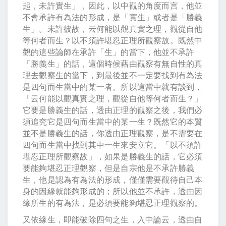
起，未許實生」，因此，以中觀的角度而言，他並
不會承許有為法的形成，是「實生」或者是「勝義
生」。未許彼故，云何能以觀真實之理，觀從自他
等何者而生？以不須許堪忍正理所觀察故。既然中
觀的這些論師在承許「生」的當下，他並不承許
「勝義生」的話，這個時候藉由觀察有無自性的真
理去觀察生的當下，到最後並不一定要找到有為法
是四句而生當中的某一者。所以這當中就有談到，
「云何能以觀真實之理，觀從自他等何者而生？」
它要是勝義生的話，透由正理的觀察之後，我們必
須追究它是四句而生當中的某一生？既然它的本質
並不是勝義生的話，你透由正理觀察，是不需要在
四句而生當中找到其中一生來安立它。「以不須許
堪忍正理所觀察故」，如果是勝義生的話，它必須
要能夠堪忍正理觀察，但是自宗他是不承許勝義
生，他是認為有為法的形成，僅僅需要觀待自己本
身的因緣就能夠形成的；所以他並不承許，透由因
緣所生的有為法，是必須要能夠堪忍正理觀察的。
又依緣生，即能破除四句之生，入中論云，透由自