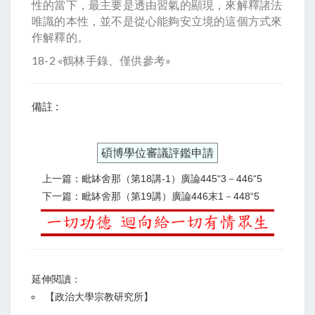
性的當下，最主要是透由習氣的顯現，來解釋諸法
唯識的本性，並不是從心能夠安立境的這個方式來
作解釋的。
18-2 «鶴林手錄、僅供參考»
備註 :
碩博學位審議評鑑申請
上一篇：毗缽舍那（第18講-1）廣論445“3－446“5
下一篇：毗缽舍那（第19講）廣論446末1－448“5
延伸閱讀：
【
政治大學宗教研究所
】