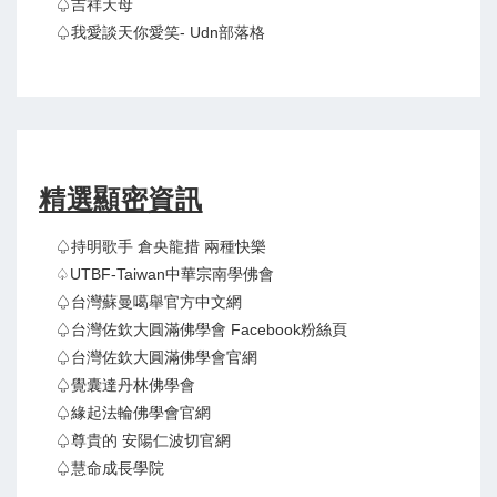
♤吉祥天母
♤我愛談天你愛笑- Udn部落格
精選顯密資訊
♤持明歌手 倉央龍措 兩種快樂
♤UTBF-Taiwan中華宗南學佛會
♤台灣蘇曼噶舉官方中文網
♤台灣佐欽大圓滿佛學會 Facebook粉絲頁
♤台灣佐欽大圓滿佛學會官網
♤覺囊達丹林佛學會
♤緣起法輪佛學會官網
♤尊貴的 安陽仁波切官網
♤慧命成長學院