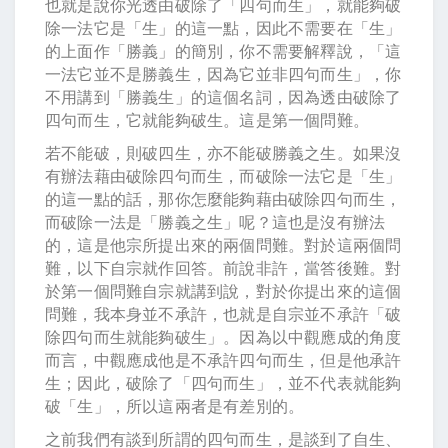
也就是說你光透由破除了「四句而生」，就能夠破
除一法它是「生」的這一點，因此不需要在「生」
的上面作「勝義」的簡別，你不需要解釋說，「這
一法它並不是勝義生，因為它並非四句而生」，你
不用講到「勝義生」的這個名詞，因為透由破除了
四句而生，它就能夠破生。這是第一個問難。
若不能破，則破四生，亦不能破勝義之生。如果沒
有辦法藉由破除四句而生，而破除一法它是「生」
的這一點的話，那你怎麼能夠藉由破除四句而生，
而破除一法是「勝義之生」呢？這也是沒有辦法
的，這是他宗所提出來的兩個問難。對於這兩個問
難，以下自宗就作回答。前說非許，當答後難。對
於第一個問難自宗就講到說，對於你提出來的這個
問難，我本身並不承許，也就是自宗並不承許「破
除四句而生就能夠破生」。因為以中觀應成的角度
而言，中觀應成他是不承許四句而生，但是他承許
生；因此，破除了「四句而生」，並不代表就能夠
破「生」，所以這兩者是有差別的。
之前我們有談到所謂的四句而生，是談到了自生、