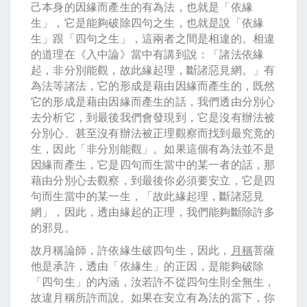
己本身的因緣而產生的有為法，也就是「依緣
生」，它是能夠破除四句之生，也就是說「依緣
生」跟「四句之生」，這兩者之間是相違的。相違
的道理在《入中論》當中有講到說：「諸法依緣
起，非分別能觀，故此緣起理，斷諸惡見網。」有
為法等諸法，它的形成是藉由因緣而產生的，既然
它的形成是藉由因緣而產生的話，我們透由分別心
去分析它，到最後我們會發現到，它是沒有辦法被
分別心、甚至沒有辦法被正理觀察而找到最究竟的
生，因此「非分別能觀」。如果這個有為法並不是
因緣而產生，它是四句而生當中的某一者的話，那
藉由分別心去觀察，到最後你必須要安立，它是四
句而生當中的某一生，「故此緣起理，斷諸惡見
網」，因此，透由緣起的正理，我們能夠斷除許多
的邪見。
故月稱論師，許依緣生破四句生，因此，
月稱
菩薩
他是承許，透由「依緣生」的正因，是能夠破除
「四句生」的內涵，汝若許不從四句生則全無生，
故違月稱所許而說。如果在安立有為法的當下，你