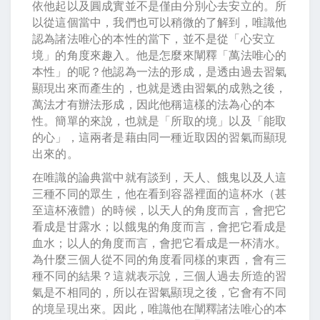
依他起以及圓成實並不是僅由分別心去安立的。所
以從這個當中，我們也可以稍微的了解到，唯識他
認為諸法唯心的本性的當下，並不是從「心安立
境」的角度來趣入。他是怎麼來闡釋「萬法唯心的
本性」的呢？他認為一法的形成，是透由過去習氣
顯現出來而產生的，也就是透由習氣的成熟之後，
萬法才有辦法形成，因此他稱這樣的法為心的本
性。簡單的來說，也就是「所取的境」以及「能取
的心」，這兩者是藉由同一種近取因的習氣而顯現
出來的。
在唯識的論典當中就有談到，天人、餓鬼以及人這
三種不同的眾生，他在看到容器裡面的這杯水（甚
至這杯液體）的時候，以天人的角度而言，會把它
看成是甘露水；以餓鬼的角度而言，會把它看成是
血水；以人的角度而言，會把它看成是一杯清水。
為什麼三個人從不同的角度看同樣的東西，會有三
種不同的結果？這就表示說，三個人過去所造的習
氣是不相同的，所以在習氣顯現之後，它會有不同
的境呈現出來。因此，唯識他在闡釋諸法唯心的本