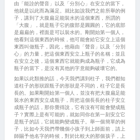
由「能詮的聲音」以及「分別心」在安立的當下，
他就是以此而為滿足。就比如說我們之前所舉的例
子，講到了大腹扁足能裝水的這個東西，所謂的
「大腹」，就是瓶子它的腹部是圓圓的，它的底部
是扁扁的，裡面是可以裝水的。剛開始第一個人，
他看到這個東西的時候，他可能會給它安立上這個
東西叫做瓶子，因此，他藉由「聲音」以及「分別
心」的力量，把這個東西安立上瓶子的名稱；並且
在安立之後，這個東西它就能夠成為瓶子，它成為
瓶子的當下，是沒有其他的字意能夠破壞它的。
如果以此類推的話，今天我們講到柱子，我們都知
道柱子的形狀跟瓶子的形狀是不同的，柱子它是長
長的。如果剛開始第一個人，並沒有把大腹扁足能
裝水的東西安立成瓶子，而把這個長長的柱子安立
成瓶子的話，那你覺得說，它有沒有可能會變成瓶
子？實際上是有可能的，就如同你在第一刻安立它
是瓶子的話，它就能夠變成瓶子。舉一個簡單的例
子，比如今天我們帶幾個小孩子到上師面前，請上
師賜予他名字的時候，對於比較大的那個孩子，上