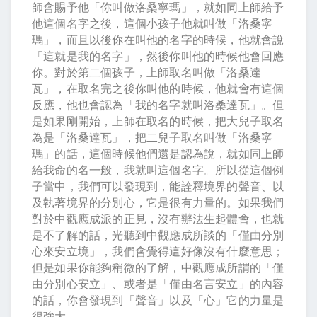
師會賜予他「你叫做洛桑寧瑪」，就如同上師給予
他這個名字之後，這個小孩子他就叫做「洛桑寧
瑪」，而且以後你在叫他的名字的時候，他就會說
「這就是我的名字」，然後你叫他的時候他會回應
你。對於第二個孩子，上師取名叫做「洛桑達
瓦」，在取名完之後你叫他的時候，他就會有這個
反應，他也會認為「我的名字就叫洛桑達瓦」。但
是如果剛開始，上師在取名的時候，把大兒子取名
為是「洛桑達瓦」，把二兒子取名叫做「洛桑寧
瑪」的話，這個時候他們還是認為說，就如同上師
給我命的名一般，我就叫這個名字。所以從這個例
子當中，我們可以發現到，能詮釋境界的聲音、以
及執著境界的分別心，它是很有力量的。如果我們
對於中觀應成派的正見，沒有辦法生起體會，也就
是不了解的話，光聽到中觀應成所談的「僅由分別
心來安立境」，我們會覺得這好像沒有什麼意思；
但是如果你能夠稍微的了解，中觀應成所謂的「僅
由分別心安立」、或者是「僅由名言安立」的內容
的話，你會發現到「聲音」以及「心」它的力量是
很強大。