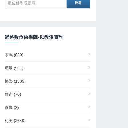
網路數位佛學院-以教派查詢
寧瑪
(630)
噶舉
(591)
格魯
(1935)
薩迦
(70)
覺囊
(2)
利美
(2640)