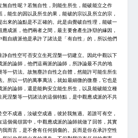
立無自性呢？若無自性，則能生所生，能破能立之作
話，能生的因以及所生的果，能破的宗以及所立的宗，
提出來的論點是不正確的。此是由覺破自性理，能破一
觀應成派，他們兩者之間，最主要會產生諍辯的緣因，
中觀自續派他是承許了諸法是「有自性」的，所以他們
唯諍自性空可否安立生死涅槃一切建立。因此中觀以下
成派的論師，他們這兩派的論師，所諍論最不共的地
槃等一切法。故無塵許自性之自體，然能許可能生所生
法。所以一切的萬事萬法，就如最細微的微塵，它也是
成派的論師，還是能夠安立能生所生，以及能破能立種
生死涅槃等一切諸法的這個特點，是中觀應成派的不共
於空不成過，汝破空成過，彼於我無過。若誰可有空，
在這個偈頌當中，中觀應成派的論師就做了回答，其實
的我而言，是不會有任何損傷的。反而是你在承許空性