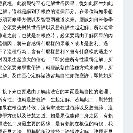
慧資糧。此復觀待至心定解世俗因果，從如此因生如此
定解，這就是講到了根位的這個部分。在果位時如果想
必須要修學方便以及智慧兩種道次第。應該如何來修學
，必須要先對於世俗諦以及勝義諦生起定解。所以這當
修道之前，也就是在根位時，必須要藉由了解因果的內
這個因，將來會感得什麼樣的果報？或者是勝利、過
下了這種行為，會有什麼樣勝利？會有什麼樣的過患？
對因果生起強大的信心，「即於盡所有性獲得定解」所
候必須要修學世俗諦，就應該藉由這種方式來修學，所
定解。及由至心定解諸法皆無自性如微塵許，即於如所
，接下來也要透由了解諸法它的本質是無自性的道理，
所有性」也就是勝義諦，生起定解。若無此二，則於雙
如果在根位的時候，沒有辦法在世俗諦以及勝義諦，這
修學方便以及智慧之道。如是果位能得二身之因，有賴
得法色二身最主要的因緣，是有賴於在根位的時候，我
擇正見之法，即無間所說雙於二諦獲決定解，決擇正見