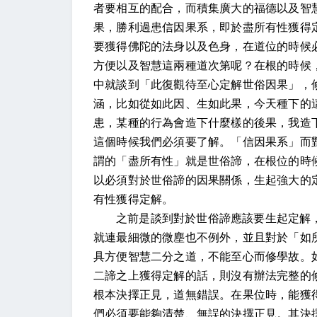
者要相互的配合，而積集廣大的福德以及智
果，勝利過患信因果系，即於盡所有性獲得
要獲得佛陀的法身以及色身，在道位的時候
方便以及智慧這兩種道次第呢？在根的時候
中就談到「此復觀待至心定解世俗因果」，
涵，比如從如此因、生如此果，今天種下的
患，某種的行為會造下什麼樣的後果，我造
這個時候我們必須要了解。「信因果系」而
謂的「盡所有性」就是世俗諦，在根位的時
以必須對於世俗諦的因果關係，生起強大的
有性獲得定解。
之前是談到對於世俗諦應該要生起定解
就連最細微的微塵也不例外，並且對於「如
具方便智慧二分之道，不能至心而修學故。
二諦之上獲得定解的話，則沒有辦法完整的
根本決擇正見，道無錯誤。在果位時，能獲
們必須要能夠清楚、無誤的決擇正見。其決