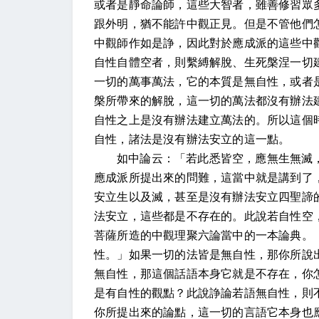
或者是靜命論師，這些大智者，雖善修習眾
跟外明，猶不能許中觀正見。但是不管他們
中觀師作如是諍，因此對於應成派的這些中
自性自體空者，則繫縛解脫、生死槃涅一切
一切的萬事萬法，它的本質是無自性，或者
槃所帶來的解脫，這一切的萬法都沒有辦法
自性之上是沒有辦法建立萬法的。所以這個
自性，諸法是沒有辦法安立的這一點。
如中論云：「若此悉皆空，應無生無滅
應成派所提出來的問難，這當中就是講到了
安立生以及滅，甚至是沒有辦法安立四聖諦
法安立，這些都是不存在的。此說若自性空
菩薩所造的中觀理聚六論當中的一本論典。
性。」如果一切的法皆是無自性，那你所說
無自性，那這個話語本身它就是不存在，你
是有自性的觀點？此說諍論若語無自性，則
你所提出來的論點，這一切的言語它本身也