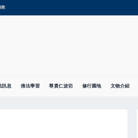
顯教
法訊息
佛法學習
尊貴仁波切
修行園地
文物介紹