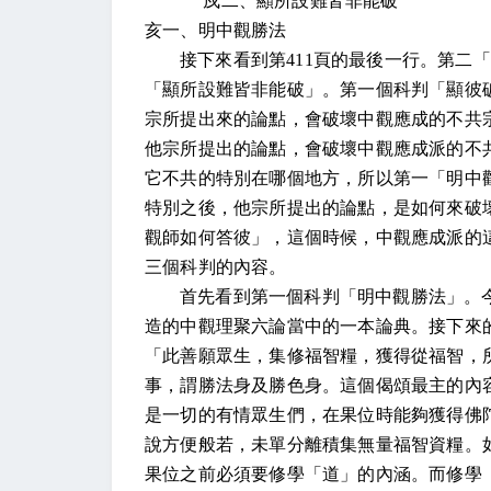
戍二、顯所設難皆非能破
亥一、明中觀勝法
接下來看到第
411
頁的最後一行。第二「
「顯所設難皆非能破」。第一個科判「顯彼
宗所提出來的論點，會破壞中觀應成的不共
他宗所提出的論點，會破壞中觀應成派的不
它不共的特別在哪個地方，所以第一「明中
特別之後，他宗所提出的論點，是如何來破
觀師如何答彼」，這個時候，中觀應成派的
三個科判的內容。
首先看到第一個科判「明中觀勝法」。
造的中觀理聚六論當中的一本論典。接下來
「此善願眾生，集修福智糧，獲得從福智，
事，謂勝法身及勝色身。這個偈頌最主的內
是一切的有情眾生們，在果位時能夠獲得佛
說方便般若，未單分離積集無量福智資糧。
果位之前必須要修學「道」的內涵。而修學