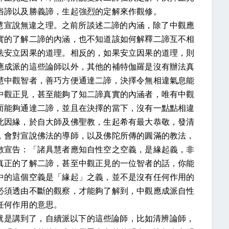
俗諦以及勝義諦，生起強烈的定解來作觀修。
慧宣說無違之理。之前所談述二諦的內涵，除了中觀應
實的了解二諦的內涵，也不知道該如何解釋二諦互不相
法安立因果的道理。相反的，如果安立因果的道理，則
應成派的這些論師以外，其他的補特伽羅是沒有辦法真
慧中觀智者，善巧方便通達二諦，決擇令無相違氣息能
中觀正見，甚至能夠了知二諦真實的內涵者，唯有中觀
而能夠通達二諦，並且在決擇的當下，沒有一點點相違
此因緣，於自大師及佛聖教，生起希有最大恭敬，發清
，會對宣說佛法的導師，以及佛陀所傳的圓滿的教法，
數宣告：「諸具慧者應知自性空之空義，是緣起義，非
真正的了解二諦，甚至中觀正見的一位智者的話，你能
中的這個空義是「緣起」之義，並不是沒有任何作用的
必須透由不斷的觀察，才能夠了解到，中觀應成派自性
任何作用的意思。
就是講到了，自續派以下的這些論師，比如清辨論師，