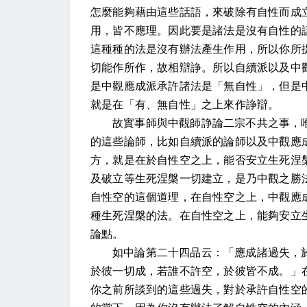
怎麼能夠藉由這些話語，來破除有自性而成
用，皆不應理。因此要是諸法是沒有自性的
這種種的法是沒有辦法產生作用，所以你所
切能作所作，故相辯諍。所以自續派以及中
是中觀應成派承許諸法是「無自性」，但是
就是在「有、無自性」之上來作諍辯。
故實事師與中觀師諍論二宗不共之事，
的這些論師，比如自續派的論師以及中觀應
方，就是在於自性空之上，能否安立生死涅
及破立等生死涅槃一切建立，是乃中觀之勝
自性空的這個道理，在自性空之上，中觀應
種生死涅槃的法。在自性空之上，能夠安立
論點。
如中論第二十四品云：「應成諸過失，
於彼一切成，若誰不許空，於彼皆不成。」
你之前所談到的這些過失，對於承許自性空