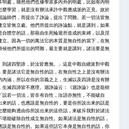
多明處，雖然他們也修學眾多內外的明處，比如有內明
怎麼學習，就是沒有辦法承許中觀應成派的正見。故於
觀論師們，而提出了諍論，提出了問難。若一切法皆無
建立皆無立處。他們所提出的諍論點，就是講到，如果
是自體空的話，那藉由生死輪迴所造成的束縛，以及涅
建立。因為一切的萬法它的本質是無自性的當下，在無
時候他們所提出的問難，最主要就是講到，諸法要是無
，則諸四聖諦，於汝皆應無。」這是中觀自續派對中觀
，要是諸法它是無自性的話，在無自性之上是沒有辦法
的內涵，所以在你的宗義之上，生滅以及四諦是沒有辦
，生滅四諦皆不應理。迴諍論云：《迴諍論》也是龍樹
「設若一切法，皆非有自性，汝語亦無性，不能破自
出來的話，也應該是無自性的，要是你所說出來的話是
怎麼能夠透由你所說出來的這些話，來破斥我對於諸法
不堪能破除自性成立無自性。如果諸法是無自性的話，
應該是無自性的。如果這些話它本身是無自性的話，你