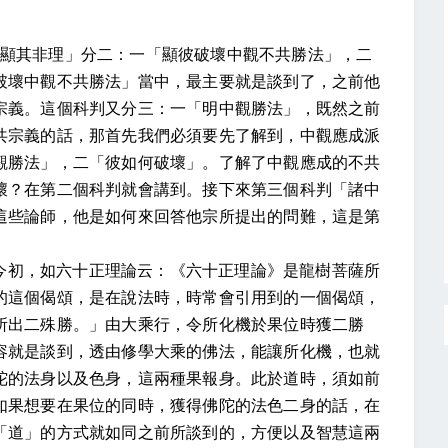
顯其非理」分二：一「顯彼破壞中觀不共勝法」，二
破壞中觀不共勝法」當中，最主要就是談到了，之前他
宗義。這個科判又分三：一「明中觀勝法」，既然之前
共宗義的話，那首先我們必須要先了解到，中觀應成派
觀勝法」，二「彼如何破壞」。了解了中觀應成的不共
壞？在第二個科判就會講到。接下來第三個科判「諸中
這些論師，他是如何來回答他宗所提出的問難，這是第
今初，如六十正理論云：《六十正理論》是龍樹菩薩所
的這個偈頌，是在說法時，時常會引用到的一個偈頌，
所出二殊勝。」由大乘行，令所化機於果位時獲二勝
容就是談到，透由修學大乘的佛法，能讓所化機，也就
陀的法身以及色身，這兩種果報身。此於道時，須如前
如果想要在果位的同時，獲得佛陀的法色二身的話，在
「道」的方式就如同之前所談到的，方便以及智慧這兩