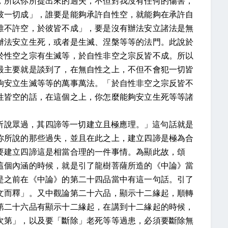
，所以你所提出來的過失，不但對我沒有任何的傷害，
彼一切成」，誰要是能夠承許自性空，就能夠在承許自
誰不許空，於彼皆不成」，要是沒有辦法安立諸法是無
辦法安立生死，或者是生滅、涅槃等等的法門。此說於
於性空之宗有生滅等，於自性非空之宗反皆不成。所以
最主要就是談到了，在無自性之上，不但不會犯一切皆
夠安立生滅等等的萬事萬法。「於自性非空之宗反皆不
性皆空的話，在這個之上，你怎麼能夠安立生死等等諸
所說眾過，其四諦等一切建立且極應理。」這句話就是
你所說的那些過失，並且在此之上，建立四諦是極為合
要建立四諦這是相當合理的一件事情。為顯此故，頌
這個內涵的時候，就是引了龍樹菩薩所造的《中論》當
是之前在《中論》的第二十四品當中有這一句話。引了
文而釋」。又中觀論第二十六品，顯示十二緣起，順轉
第二十六品有顯示十二緣起，在講到十二緣起的時候，
次第」，以及要「斷除」老死等等過患，必須要斷除無