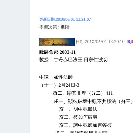
更新日期:2010/06/01 13:21:07
學習次第 : 進階
日期:2010/06/01 13:20:10
喇
毗缽舍那
2003-11
教授：甘丹赤巴法王 日宗仁波切
中譯：如性法師
（十一）
2
月
24
日
-3
酉二、顯其非理（分二）
411
戍一、顯彼破壞中觀不共勝法（分三
亥一、明中觀勝法
亥二、彼如何破壞
亥三、諸中觀師如何答彼