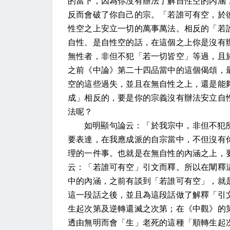
的當下，因為你沒有辦法了解自性空的內涵
反而會破了你自己的宗。「若誰可有空，於
性空之上安立一切的萬事萬法。相反的「若
自性、是自性空的話，在這個之上你是沒有
無性者，非但不犯「若一切皆空」等過，且
之前《中論》第二十四品當中的這個偈頌，
空的這些過失，並且在無自性之上，還是能
成」相反的，要是你的宗義沒有辦法安立自
法呢？
如明顯句論云：「於我宗中，非但不犯
要表達，在我應成派的自宗當中，不但沒有
理的一件事。也就是在無自性的內涵之上，
云：「若誰可有空」引文而釋。所以在闡釋
中的內涵，之前有談到「若誰可有空」，就
這一段話之後，並且為這段話做了解釋「引
生起次第及逆轉還滅之次第；在《中觀》的
透由無明而會「生」老死的這種「順轉生起