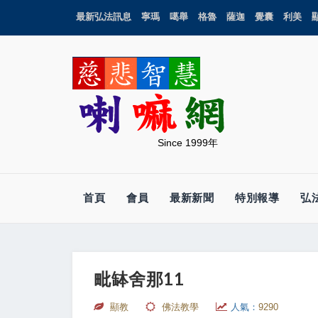
最新弘法訊息
寧瑪
噶舉
格魯
薩迦
覺囊
利美
Since 1999年
首頁
會員
最新新聞
特別報導
弘
毗缽舍那11
顯教
佛法教學
人氣：
9290