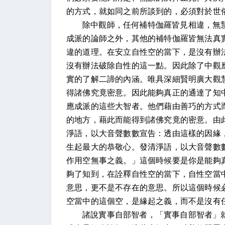
的方式，就如同之前所談到的，必須對於世
除中觀師，任何補特伽羅皆見相違，無
成派的論師之外，其他的補特伽羅皆無法真
違的道理。在安立自性空的當下，是沒有辦
沒有辦法破除自性的這一點。因此除了中觀
實的了解二諦的內涵。唯具深細賢明廣大觀
得諸佛究竟密意。因此能夠真正的通達了知
應成派的這些大智者。他們藉由善巧的方式
的地方，藉此而能得到諸佛究竟的密意。由
淨語，以大音聲數數宣告：透由這樣的因緣
生起最大的恭敬心。發清淨語，以大音聲數
作用空無事之義。」這個時候要是你是能夠
夠了知到，在詮釋自性空的當下，自性空當
意思，更不是不存在的意思。所以這個時候
空當中的這個空，是緣起之義，而不是沒有
諸說實事自部智者，「實事自部智者」