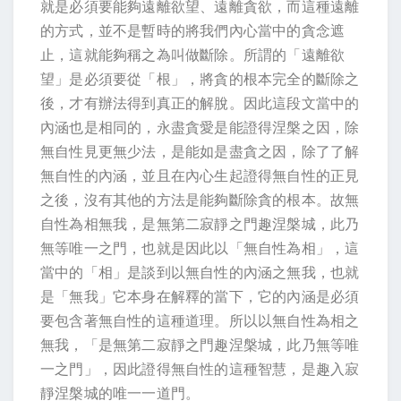
就是必須要能夠遠離欲望、遠離貪欲，而這種遠離
的方式，並不是暫時的將我們內心當中的貪念遮
止，這就能夠稱之為叫做斷除。所謂的「遠離欲
望」是必須要從「根」，將貪的根本完全的斷除之
後，才有辦法得到真正的解脫。因此這段文當中的
內涵也是相同的，永盡貪愛是能證得涅槃之因，除
無自性見更無少法，是能如是盡貪之因，除了了解
無自性的內涵，並且在內心生起證得無自性的正見
之後，沒有其他的方法是能夠斷除貪的根本。故無
自性為相無我，是無第二寂靜之門趣涅槃城，此乃
無等唯一之門，也就是因此以「無自性為相」，這
當中的「相」是談到以無自性的內涵之無我，也就
是「無我」它本身在解釋的當下，它的內涵是必須
要包含著無自性的這種道理。所以以無自性為相之
無我，「是無第二寂靜之門趣涅槃城，此乃無等唯
一之門」，因此證得無自性的這種智慧，是趣入寂
靜涅槃城的唯一一道門。