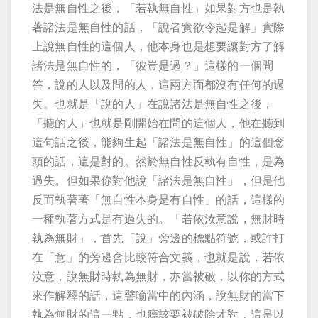
法是無自性之後，「若執無自性」如果對方也是執
著諸法是無自性的話，「說者實欲令起是解」實際
上說無自性的這個人，他本身也是想要讓對方了解
諸法是無自性的，「彼豈是過？」這樣的一個問
答，說的人以及問的人，這兩方面都沒有任何的過
失。也就是「說的人」在說諸法是無自性之後，
「聽的人」也就是剛開始在問的這個人，他在聽到
這句話之後，能夠生起「諸法是無自性」的這個念
頭的話，這是對的。然於無自性反執有自性，是為
過失。但如果你對他說「諸法是無自性」，但是他
反而執著著「無自性本身是有自性」的話，這樣的
一種執著方式是有過失的。「若依汝意說，無財時
執為無財」，首先「說」旁邊的標點符號，或許打
在「意」的旁邊會比較符合文義，也就是說，若依
汝意，說無財時執為無財，亦當被破，以你的方式
來作解釋的話，這譬喻當中的內涵，說無財的當下
執為無財的這一點，也應該要被破除才對，這是以