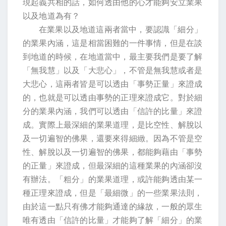
現起義共相的話，如何透由他的心才能夠安立業果
以及地道為有？
在業果以及地道這兩者當中，要認識「細分」
的業果內涵，這是相當困難的一件事情，但是在談
到地道的時候，在地道當中，最主要我們是要了解
「無我慧」以及「大悲心」，不管是無我慧或者是
大悲心，這兩者皆是可以透由「事勢正量」來證成
的，也就是可以透由事勢的正理來證成它。對於細
分的業果內涵，我們可以透由「信許的比量」來證
成。實際上最深細的業果道理，是比空性、解脫以
及一切遍智的佛果，還要來得細緻。因為不管是空
性、解脫以及一切遍智的佛果，都能夠藉由「事勢
的正量」來證成，但最深細的這種業果的內涵卻沒
有辦法。「粗分」的業果道理，或許能夠透由某一
種正理來證成，但是「最細微」的一些業果法則，
由於這一點只有佛才能夠通達的緣故，一般的眾生
唯有透由「信許的比量」才能夠了解「細分」的業