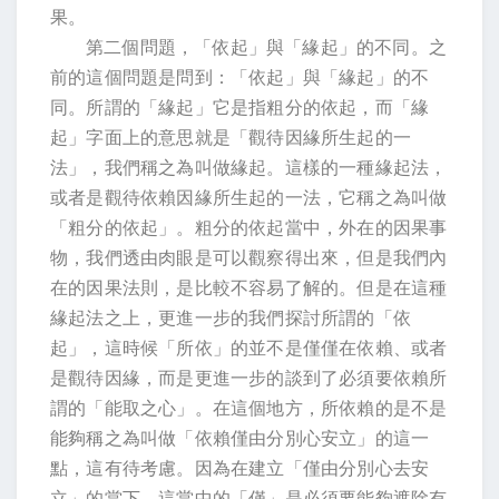
果。
第二個問題，「依起」與「緣起」的不同。之
前的這個問題是問到：「依起」與「緣起」的不
同。所謂的「緣起」它是指粗分的依起，而「緣
起」字面上的意思就是「觀待因緣所生起的一
法」，我們稱之為叫做緣起。這樣的一種緣起法，
或者是觀待依賴因緣所生起的一法，它稱之為叫做
「粗分的依起」。粗分的依起當中，外在的因果事
物，我們透由肉眼是可以觀察得出來，但是我們內
在的因果法則，是比較不容易了解的。但是在這種
緣起法之上，更進一步的我們探討所謂的「依
起」，這時候「所依」的並不是僅僅在依賴、或者
是觀待因緣，而是更進一步的談到了必須要依賴所
謂的「能取之心」。在這個地方，所依賴的是不是
能夠稱之為叫做「依賴僅由分別心安立」的這一
點，這有待考慮。因為在建立「僅由分別心去安
立」的當下，這當中的「僅」是必須要能夠遮除有