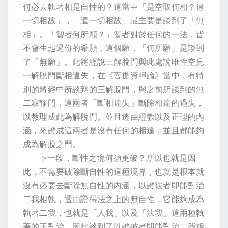
何必去執著相是自性的？這當中「是空取何相？遣
一切相故」，「遣一切相故」最主要是談到了「無
相」。「智者何所願？」智者對於任何的一法，皆
不會生起過份的希願，這個願，「何所願」是談到
了「無願」。此將經說三解脫門與此處說唯性空見
一解脫門斷相違失，在《菩提資糧論》當中，有特
別的將經中所談到的三解脫門，與之前所談到的無
二寂靜門，這兩者「斷相違失」斷除相違的過失，
以教理成此為解脫門。並且透由經教以及正理的內
涵，來證成這兩者是沒有任何的相違，並且都能夠
成為解脫之門。
下一段，斷性之境何須更破？所以也就是因
此，不需要破除斷自性的這種境界，也就是根本就
沒有必要去斷除無自性的內涵，以證彼者即能對治
二我相執，透由證得法之上的無自性，它能夠成為
執著二我，也就是「人我」以及「法我」這兩種執
著的正對治，因此談到了以證彼者即能對治二我相