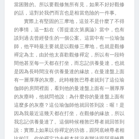
當困難的。所以要觀修無所有見，如果不好好觀修
的話，這對於我們而言也是相當危險的一件事。
實際上有堅固的三摩地，這並不是什麼了不得
的事情，這一點在《菩提道次第廣論》當中，也有
談到過去曾經發生的一個公案。這當中有一位瑜伽
師，他平時最主要就是以觀修三摩地，也就是觀修
襌定為主，由於他太喜歡觀修襌定，所以有一段時
間他甚至每一天都在打坐，而忘記供養曼達，也就
是因為長時間沒有供養曼達的緣故，在曼達盤上面
有一層厚厚的灰塵。此時種敦巴尊者就到了這位瑜
伽師的房間裡面，看到他的曼達盤上面有一層厚厚
的灰塵時，他就問他說：為什麼你的曼達盤上面有
這麼多的灰塵？這位瑜伽師他就回答到說：喔！是
因為我最近這幾天都在打坐，在觀修的緣故，所以
我忘記供養曼達了。這個時候種敦巴尊者就回答到
說：實際上如果以你襌定的功德，跟阿底峽尊者相
比的話，你的襌定功夫根本就沒有辦法跟阿底峽尊