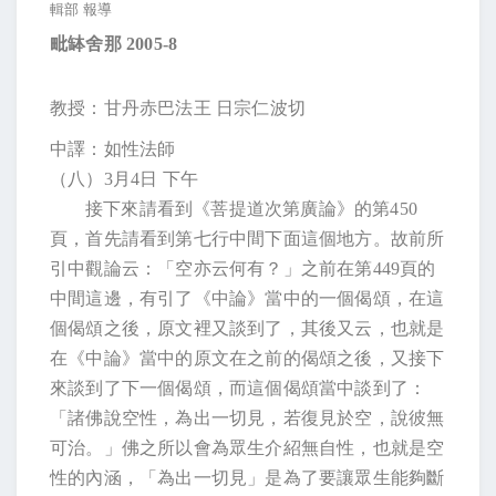
輯部 報導
毗缽舍那
2005-8
教授：甘丹赤巴法王 日宗仁波切
中譯：如性法師
（八）
3
月
4
日
下午
接下來請看到《菩提道次第廣論》的第
450
頁，首先請看到第七行中間下面這個地方。故前所
引中觀論云：「空亦云何有？」之前在第
449
頁的
中間這邊，有引了《中論》當中的一個偈頌，在這
個偈頌之後，原文裡又談到了，其後又云，也就是
在《中論》當中的原文在之前的偈頌之後，又接下
來談到了下一個偈頌，而這個偈頌當中談到了：
「諸佛說空性，為出一切見，若復見於空，說彼無
可治。」佛之所以會為眾生介紹無自性，也就是空
性的內涵，「為出一切見」是為了要讓眾生能夠斷