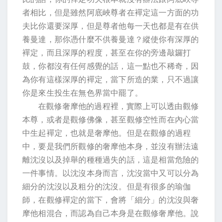
者相比，但是雖然阿底峽尊者在襌定這一方面的功
夫比你還要深厚，但是尊者他每一天也都是有在供
養曼達，那你憑什麼不供養曼達？縱使你有深厚的
襌定，而且深厚的程度，甚至在你的旁邊敲鑼打
鼓，你都沒有任何感覺的話，這一點也不稀奇，因
為你有這樣深厚的襌定，當下所造的業，只不過讓
你是來生投生在無色界當中罷了。
在觀修奢摩他的過程裡，實際上可以透由觀修
本尊，或者是觀修佛像，甚至觀修空性而在內心當
中生起襌定，也就是奢摩他。但是在觀修的過程
中，要是我們所觀修的奢摩他本身，並沒有辦法遠
離沈沒以及掉舉的種種過失的話，這是相當危險的
一件事情。以沈沒本身而言，沈沒當中又可以分為
細分的沈沒以及粗分的沈沒。但是有很多的瑜伽
師，在觀修襌定的當下，會將「細分」的沈沒與奢
摩他相混合，而認為自己本身是在觀修奢摩他。說