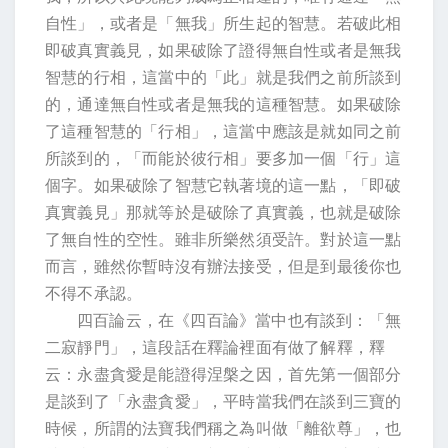
自性」，或者是「無我」所生起的智慧。若破此相
即破真實義見，如果破除了證得無自性或者是無我
智慧的行相，這當中的「此」就是我們之前所談到
的，通達無自性或者是無我的這種智慧。如果破除
了這種智慧的「行相」，這當中應該是就如同之前
所談到的，「而能於彼行相」要多加一個「行」這
個字。如果破除了智慧它執著境的這一點，「即破
真實義見」那就等於是破除了真實義，也就是破除
了無自性的空性。雖非所樂然須受許。對於這一點
而言，雖然你暫時沒有辦法接受，但是到最後你也
不得不承認。
四百論云，在《四百論》當中也有談到：「無
二寂靜門」，這段話在釋論裡面有做了解釋，釋
云：永盡貪愛是能證得涅槃之因，首先第一個部分
是談到了「永盡貪愛」，平時當我們在談到三寶的
時候，所謂的法寶我們稱之為叫做「離欲尊」，也