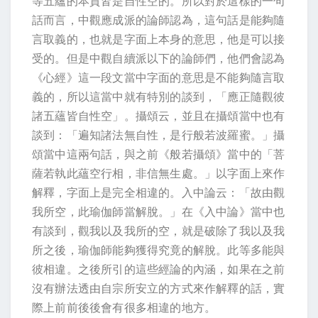
等五蘊的本質皆是自性空的。所以對於這樣的一句
話而言，中觀應成派的論師認為，這句話是能夠隨
言取義的，也就是字面上本身的意思，他是可以接
受的。但是中觀自續派以下的論師們，他們會認為
《心經》這一段文當中字面的意思是不能夠隨言取
義的，所以這當中就有特別的談到，「應正隨觀彼
諸五蘊皆自性空」。攝頌云，並且在攝頌當中也有
談到：「遍知諸法無自性，是行般若波羅蜜。」攝
頌當中這兩句話，與之前《般若攝頌》當中的「菩
薩若執此蘊空行相，非信無生處。」以字面上來作
解釋，字面上是完全相違的。入中論云：「故由觀
我所空，此瑜伽師當解脫。」在《入中論》當中也
有談到，觀我以及我所的空，就是破除了我以及我
所之後，瑜伽師能夠獲得究竟的解脫。此等多能與
彼相違。之後所引的這些經論的內涵，如果在之前
沒有辦法透由自宗所安立的方式來作解釋的話，實
際上前前後後會有很多相違的地方。