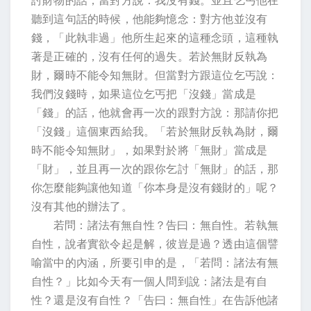
討財物的話，當對方說：我沒有錢。並且乞丐他在
聽到這句話的時候，他能夠憶念：對方他並沒有
錢，「此執非過」他所生起來的這種念頭，這種執
著是正確的，沒有任何的過失。若於無財反執為
財，爾時不能令知無財。但當對方跟這位乞丐說：
我們沒錢時，如果這位乞丐把「沒錢」當成是
「錢」的話，他就會再一次的跟對方說：那請你把
「沒錢」這個東西給我。「若於無財反執為財，爾
時不能令知無財」，如果對於將「無財」當成是
「財」，並且再一次的跟你乞討「無財」的話，那
你怎麼能夠讓他知道「你本身是沒有錢財的」呢？
沒有其他的辦法了。
若問：諸法有無自性？告曰：無自性。若執無
自性，說者實欲令起是解，彼豈是過？透由這個譬
喻當中的內涵，所要引申的是，「若問：諸法有無
自性？」比如今天有一個人問到說：諸法是有自
性？還是沒有自性？「告曰：無自性」在告訴他諸