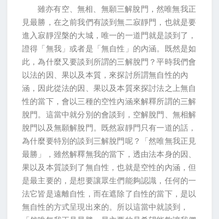
雖亦有空、無相、無願三解脫門，然唯無我正
見最勝，在之前我們有談到無二寂靜門，也就是要
進入寂靜涅槃的大城，唯一的一道門就是談到了，
證得「無我」或者是「無自性」的內涵。既然是如
此，為什麼又要談到所謂的三解脫門？平時我們會
以法的因、果以及本質，來探討所謂無自性的內
涵，因此從法的因、果以及本質來探討法之上無自
性的當下，會以三種的空性內涵來解釋所謂的三解
脫門。這當中就分別的會談到，空解脫門、無相解
脫門以及無願解脫門。既然寂靜門只有一道的話，
為什麼要特別的談到三解脫門呢？「然唯無我正見
最勝」，雖然解釋無我的當下，透由法本身的因、
果以及本質談到了無自性，也就是空性的內涵，但
是最主要的，是想要讓眾生們能夠認識，任何的一
法它皆是遠離自性，而在遮除了自性的當下，是以
無自性的方式呈現出來的。所以這當中就談到，