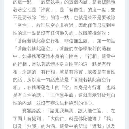
的這一點，「於空執事」的這個內涵，是要破除執
著著空性是「諦實」、是「有自性」的這一點，並
不是要破除「空」的這一點，也就是並不是要破除
「空性」。故唯見空亦非有過，因此僅僅只見到空
性的這一點是沒有任何過失的，故般若攝頌說：
「菩薩若執此蘊空行相，非信無生處。」第一句話
「菩薩若執此蘊空」，菩薩們在修學般若的過程
中，如果執著蘊體本身的自性空，「行相」這當中
的行相，是執著蘊體本身自性空的這一點是有行
相，所謂的「有行相」就是有諦實，或者是有自性
的話，所以這一句話應該是「菩薩若執此蘊空行
相」，在執著蘊之上的「空」本身是有行相，也就
是有自性的話，「非信無生處」這就表示對於無自
性的內涵，並沒有辦法生起絕對的信心。
寶鬘論說：「諸見我無我，故大能仁遮。」在
字面上有提到，「大能仁」就是佛陀他遮了「我」
以及「無我」的內涵。這當中的所謂「遮我」以及