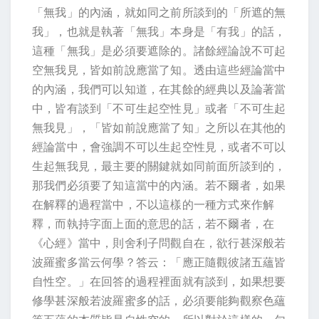
「無我」的內涵，就如同之前所談到的「所遮的無
我」，也就是執著「無我」本身是「有我」的話，
這種「無我」是必須要遮除的。諸餘經論說不可起
空無我見，皆如前說應當了知。透由這些經論當中
的內涵，我們可以知道，在其餘的經典以及論著當
中，皆有談到「不可生起空性見」或者「不可生起
無我見」，「皆如前說應當了知」之所以在其他的
經論當中，會強調不可以生起空性見，或者不可以
生起無我見，最主要的關鍵就如同前面所談到的，
那我們必須要了知這當中的內涵。若不爾者，如果
在解釋的過程當中，不以這樣的一種方式來作解
釋，而執持字面上面的意思的話，若不爾者，在
《心經》當中，則舍利子問觀自在，欲行甚深般若
波羅蜜多當云何學？答云：「應正隨觀彼諸五蘊皆
自性空。」在回答的過程裡面就有談到，如果想要
修學甚深般若波羅蜜多的話，必須要能夠觀察色蘊