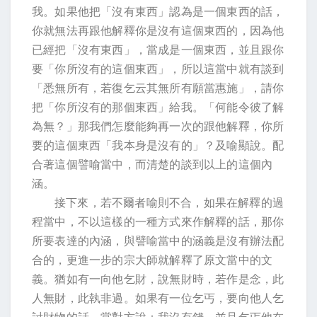
我。如果他把「沒有東西」認為是一個東西的話，
你就無法再跟他解釋你是沒有這個東西的，因為他
已經把「沒有東西」，當成是一個東西，並且跟你
要「你所沒有的這個東西」，所以這當中就有談到
「悉無所有，若復乞云其無所有願當惠施」，請你
把「你所沒有的那個東西」給我。「何能令彼了解
為無？」那我們怎麼能夠再一次的跟他解釋，你所
要的這個東西「我本身是沒有的」？及喻顯說。配
合著這個譬喻當中，而清楚的談到以上的這個內
涵。
接下來，若不爾者喻則不合，如果在解釋的過
程當中，不以這樣的一種方式來作解釋的話，那你
所要表達的內涵，與譬喻當中的涵義是沒有辦法配
合的，更進一步的宗大師就解釋了原文當中的文
義。猶如有一向他乞財，說無財時，若作是念，此
人無財，此執非過。如果有一位乞丐，要向他人乞