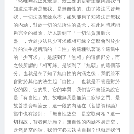
「然唯無我正見最勝」最主要的是希望能夠讓我們
知道法本身是無我、是無自性的。由了諸法悉皆無
我，一切法貪無餘永盡，如果能夠了知諸法是無我
的內涵，對於一切的法所生的貪念，在此同時就能
夠完全的盡除，所以談到了「一切法貪無餘永
盡」，豈於少法見少可求或相可緣？怎麼會對於少
許的法生起所謂的「自性」的這種執著呢？這當中
的「少可求」，是談到了「無相」的這個部分，而
之後所謂的「相可緣」是談到了「無願」的這個部
分。也就是在了知了無自性的內涵之後，我們並不
會對於其他的法生起「自性」，也就是不管是對於
它的因、它的果、它的本質，我們皆不會認為說它
是「有自性」的。故唯無我是無第二寂靜之門。是
故菩提資糧論云，這一段的內涵在《菩提資糧論》
當中也有談到：「無自性故空，是空取何相？遣一
切相故，智者何所願？」無自性的內涵本身是空，
既然是空的話，我們何必去執著自相？也就是我們