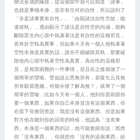
辦法形成的緣故，從這個當中就可以知道「諸事」
也就是事物本身，並非有任何的自性，所以談到了
「非是諸事實有自性」。「由顯諸法自性空故，能
遣彼執」，透由顯示了諸法是自性空的內涵，能夠
斷除眾生內心當中執著著法是有自性的這種邪見，
若有於空執為實事，但如果今天有一個人他執著著
空性本身是真實的話，誰亦不能破除其執，那要破
除他內心當中執著空性為真實、為自性的這種邪
見，是相當困難的一件事情，並且在之後就做了一
個簡單的譬喻。譬如說云悉無所有，若復乞云其無
所有願當惠施，何能令彼了解為無？」就舉了一個
簡單的譬喻，比如今天有一個人，他到你面前跟你
要一個東西，如果你自己本身並沒有這個東西，你
在當下你會回答說：我並沒有這個東西。但是如果
對方他在聽到你的回答的時候，他認為「沒有東
西」本身是一個東西的話，他可能會跟你說：既然
你「沒有東西」，你就把你「沒有的這個東西」給