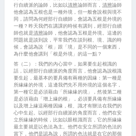
行自續派的論師，比如以
清辨
論師而言，
清辨
論師
他會認為五根也是一種外境，但一般會說根與境不
同，請問為何經部行自續師，會認為五根是外境的
一種？昨天我們在講課的時候有講到，經部行自續
師也就是
清辨
論師，他會認為五根是外境。這邊的
問題就是談到說，平常我們在談到根、境、識的時
候，會認為說「根」跟「境」是不同的一個東西，
為什麼他會講到「根是外境」的這一點？
答（二）：我們的內心當中，如果要生起根識的
話，以經部行自續派的角度而言，他會認為說根識
要生起，最基本的要具備有兩種的因緣：第一種是
所緣緣的外境，這邊我們先不用外境的這個名字，
第一種它是必須藉由「所緣緣的境」，然後第二種
是必須藉由「增上緣的根」，必須要具備有所緣緣
以及增上緣這兩種因緣，根、識才有辦法在我們的
心中生起。以經部行自續派的角度而言，他們在安
立所緣緣的時候，比如以眼根識而言，它的所緣緣
最主要就是以色法為主。他們在安立所謂的色法的
當下，他們是認為說，所謂的色法就是在它的那個