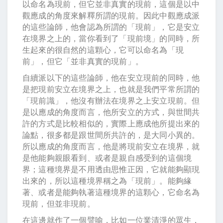
以命名為現前，但它並非真實的現前，這個是以中
觀應成的角度來解釋所謂的現前。因此中觀應成派
的這些論師，他會認為所謂的「現前」，它是安立
在境界之上的，當你看到了「現前境」的同時，所
生起來的很自然的這顆心，它可以命名為「現
前」，但它「並非真實的現前」。
自續派以下的這些論師，他在安立現前的同時，他
是把現前安立在境界之上，也就是我們平常所謂的
「現前識」，他沒有辦法在境界之上安立現前。但
是以應成的角度而言，他所安立的方式，與世間共
許的方式是比較相似的，實際上應成他所提出來的
論點，很多都是跟世間所共許的，是大同小異的。
所以應成的角度而言，他是將現前安立在境界，就
是他能夠親眼看到、或者是親自感受到的這個境
界；這種境界是不用透由思惟正因，它就能夠顯現
出來的，所以這種境界稱之為「現前」。能夠緣
著、或者是能夠執著這種境界的這顆心，它命名為
現前，但並非現前。
在這邊就作了一個譬喻，比如一位業清淨的眾生，