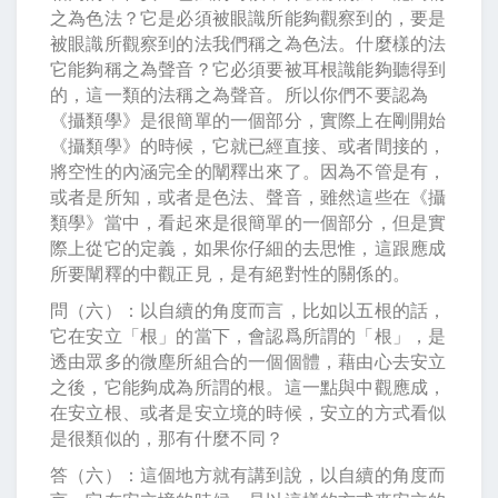
之為色法？它是必須被眼識所能夠觀察到的，要是
被眼識所觀察到的法我們稱之為色法。什麼樣的法
它能夠稱之為聲音？它必須要被耳根識能夠聽得到
的，這一類的法稱之為聲音。所以你們不要認為
《攝類學》是很簡單的一個部分，實際上在剛開始
《攝類學》的時候，它就已經直接、或者間接的，
將空性的內涵完全的闡釋出來了。因為不管是有，
或者是所知，或者是色法、聲音，雖然這些在《攝
類學》當中，看起來是很簡單的一個部分，但是實
際上從它的定義，如果你仔細的去思惟，這跟應成
所要闡釋的中觀正見，是有絕對性的關係的。
問（六）：以自續的角度而言，比如以五根的話，
它在安立「根」的當下，會認爲所謂的「根」，是
透由眾多的微塵所組合的一個個體，藉由心去安立
之後，它能夠成為所謂的根。這一點與中觀應成，
在安立根、或者是安立境的時候，安立的方式看似
是很類似的，那有什麼不同？
答（六）：這個地方就有講到說，以自續的角度而