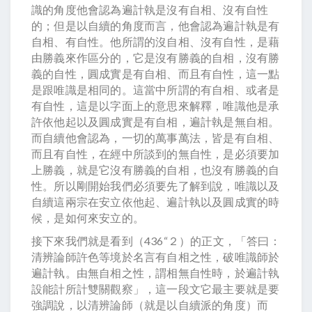
識的角度他會認為遍計執是沒有自相、沒有自性
的；但是以自續的角度而言，他會認為遍計執是有
自相、有自性。他所謂的沒自相、沒有自性，是藉
由勝義來作區分的，它是沒有勝義的自相，沒有勝
義的自性，圓成實是有自相、而且有自性，這一點
是跟唯識是相同的。這當中所謂的有自相、或者是
有自性，這是以字面上的意思來解釋，唯識他是承
許依他起以及圓成實是有自相，遍計執是無自相。
而自續他會認為，一切的萬事萬法，皆是有自相、
而且有自性，在經中所談到的無自性，是必須要加
上勝義，就是它沒有勝義的自相，也沒有勝義的自
性。所以剛開始我們必須要先了解到說，唯識以及
自續這兩宗在安立依他起、遍計執以及圓成實的時
候，是如何來安立的。
接下來我們就是看到（436“２）的正文，「答曰：
清辨論師許色等境於名言有自相之性，破唯識師於
遍計執。由無自相之性，謂相無自性時，於遍計執
設能計所計雙關觀察」，這一段文它最主要就是要
強調說，以清辨論師（就是以自續派的角度）而