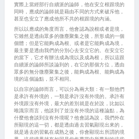
實際上當經部行自續派的論師，他在安立根跟境的
同時，應成的論師就是藉由不同的方式來破斥他，
甚至也安立了應成他所不共的根跟境的內涵。
所以以應成的角度而言，他會認為說根或者是境，
它雖然是透由眾多的微塵聚集之後，所形成的一個
個體；但是它能夠成為根、或者是它能夠成為境，
最主要是透由我們的分別心去安立它的。在安立它
的當下，它才有辦法成為境以及成為根，所以這跟
自續派的論師所談論到的，在它的那個方位，透由
眾多的無分微塵聚集之後，能夠成為根、能夠成為
境的這個論點，並不相同。
以自宗的論師而言，可以分為兩大類：有一類他們
是承許有外境的，一類是承許沒有外境的。承許有
外境跟沒有外境，最大的差別就是在於說，比如以
唯識宗而言，他談到了並沒有外境的這種論點，為
什麼他會談到沒有外境呢？他會認為說，我們外在
所顯現的這一切，都是透由過去習氣顯現出來的，
就是過去的習氣在成熟之後，你會顯現出所謂的境
界。這些境界就有如同是你作夢當中所夢到的這些