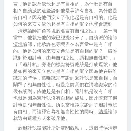
言，他是認為依他起是有自相的，為什麼是有自
相？自續派的這些論師他是承許有自相。為什麼是
有自相？因為他們安立了依他起是有自相的。他是
如何的來安立依他起是有自相的呢？他就會講到
「清辨論師許色等境於名言有自相之性」，第一句
當中，他就把他的宗已經提出來了，自續派的論師
清辨
論師，他承許色等境界在名言當中是有自相
的。他是如何的來安立色法是有自相的呢？「破唯
識師於遍計執，由無自相之性，謂相無自性時，」
（「遍計執」旁邊的標點符號應該是打成逗號）他
是如何的來安立色法是有自相的呢？因為他在破唯
識宗的時候，當唯識宗有談到遍計執是無自相，而
闡釋了相無自性性，就是之前我們在講唯識宗的時
候有談到，依他起是有自相，遍計執是沒有自相，
也就是因為遍計執沒有自相的緣故，因此闡釋了遍
計執是相無自性性。所以當唯識宗談到了遍計執沒
有自相，而詮釋它為相無自性性的同時，
清辨
論師
就透由這種方式來破斥他。
「於遍計執設能計所計雙關觀察」，這個時候
清辨