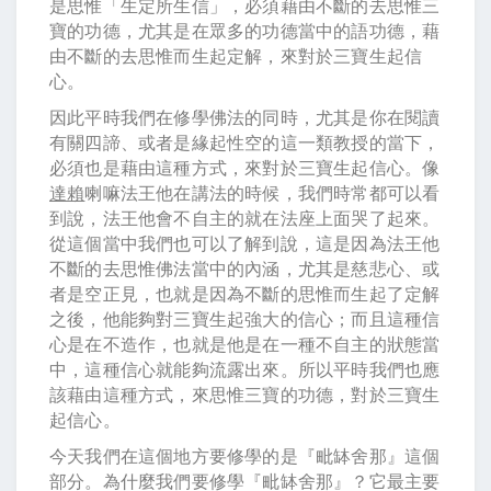
是思惟「生定所生信」，必須藉由不斷的去思惟三
寶的功德，尤其是在眾多的功德當中的語功德，藉
由不斷的去思惟而生起定解，來對於三寶生起信
心。
因此平時我們在修學佛法的同時，尤其是你在閱讀
有關四諦、或者是緣起性空的這一類教授的當下，
必須也是藉由這種方式，來對於三寶生起信心。像
達賴
喇嘛法王他在講法的時候，我們時常都可以看
到說，法王他會不自主的就在法座上面哭了起來。
從這個當中我們也可以了解到說，這是因為法王他
不斷的去思惟佛法當中的內涵，尤其是慈悲心、或
者是空正見，也就是因為不斷的思惟而生起了定解
之後，他能夠對三寶生起強大的信心；而且這種信
心是在不造作，也就是他是在一種不自主的狀態當
中，這種信心就能夠流露出來。所以平時我們也應
該藉由這種方式，來思惟三寶的功德，對於三寶生
起信心。
今天我們在這個地方要修學的是『毗缽舍那』這個
部分。為什麼我們要修學『毗缽舍那』？它最主要