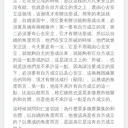
言，它在安立境的時候，是以這樣的方式來安立的
沒有錯。也就是在自方成立的境之上，透由心去安
立這個境，這個境才有辦法形成。簡單的來說就
是，自續派當中，境它要有辦法能夠形成出來，必
須要具備有兩種條件：第一要有自方成立的境，第
二必須要有心去安立，它才有辦法形成。所以以自
續的角度而言，他們在安立所破的時候，他們就會
安立說，今天要是有一法，它是不用藉由心去安
立，就能夠自主的形成出來，就能夠有它自方成立
的這一點形成的話，這是諸法之上的「所破」，也
就是說他們並不承許這一點。因為諸法要成立的當
下，必須要有自方成立以及心安立，這兩種因緣聚
合的同時，境才有辦法成行（顯現）。以應成的角
度而言，第一點，他並不承許有自方成立的這一
點，比如以根而言，根它雖然也是眾多微塵所積聚
的和合體，但是他並不承許這一點是自方成立的。
這時候就問到仁波切說：為什麼眾多微塵聚集的和
合體，以自續的角度而言，他會認為是有自方成立
的？以應成的角度而言，是認為它是沒有自方成立