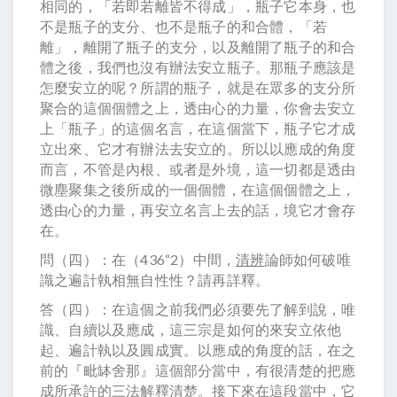
相同的，「若即若離皆不得成」，瓶子它本身，也
不是瓶子的支分、也不是瓶子的和合體，「若
離」，離開了瓶子的支分，以及離開了瓶子的和合
體之後，我們也沒有辦法安立瓶子。那瓶子應該是
怎麼安立的呢？所謂的瓶子，就是在眾多的支分所
聚合的這個個體之上，透由心的力量，你會去安立
上「瓶子」的這個名言，在這個當下，瓶子它才成
立出來、它才有辦法去安立的。所以以應成的角度
而言，不管是內根、或者是外境，這一切都是透由
微塵聚集之後所成的一個個體，在這個個體之上，
透由心的力量，再安立名言上去的話，境它才會存
在。
問（四）：在（436“2）中間，
清辨
論師如何破唯
識之遍計執相無自性性？請再詳釋。
答（四）：在這個之前我們必須要先了解到說，唯
識、自續以及應成，這三宗是如何的來安立依他
起、遍計執以及圓成實。以應成的角度的話，在之
前的『毗缽舍那』這個部分當中，有很清楚的把應
成所承許的三法解釋清楚。接下來在這段當中，它