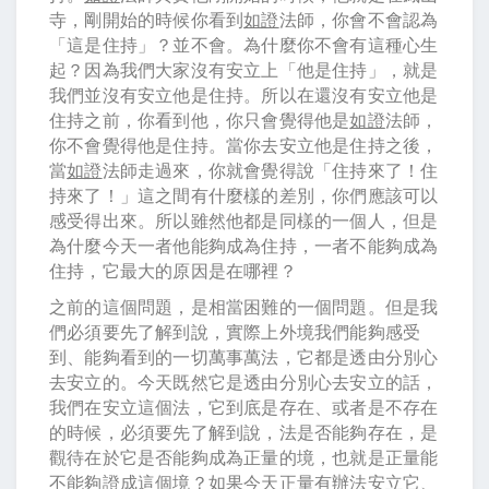
寺，剛開始的時候你看到
如證
法師，你會不會認為
「這是住持」？並不會。為什麼你不會有這種心生
起？因為我們大家沒有安立上「他是住持」，就是
我們並沒有安立他是住持。所以在還沒有安立他是
住持之前，你看到他，你只會覺得他是
如證
法師，
你不會覺得他是住持。當你去安立他是住持之後，
當
如證
法師走過來，你就會覺得說「住持來了！住
持來了！」這之間有什麼樣的差別，你們應該可以
感受得出來。所以雖然他都是同樣的一個人，但是
為什麼今天一者他能夠成為住持，一者不能夠成為
住持，它最大的原因是在哪裡？
之前的這個問題，是相當困難的一個問題。但是我
們必須要先了解到說，實際上外境我們能夠感受
到、能夠看到的一切萬事萬法，它都是透由分別心
去安立的。今天既然它是透由分別心去安立的話，
我們在安立這個法，它到底是存在、或者是不存在
的時候，必須要先了解到說，法是否能夠存在，是
觀待在於它是否能夠成為正量的境，也就是正量能
不能夠證成這個境？如果今天正量有辦法安立它、