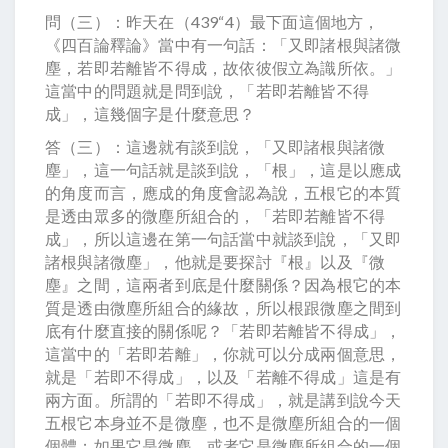
問（三）：昨天在（439“4）最下面這個地方，
《四百論釋論》當中有一句話：「又即諸根與諸微
塵，若即若離皆不得成，故依彼假立為識所依。」
這當中的問題就是問到說，「若即若離皆不得
成」，這幾個字是什麼意思？
答（三）：這邊就有談到說，「又即諸根與諸微
塵」，這一句話就是談到說，「根」，這是以應成
的角度而言，應成的角度會認為說，五根它的本質
是透由眾多的微塵所組合的，「若即若離皆不得
成」，所以這邊在第一句話當中就談到說，「又即
諸根與諸微塵」，他就是要探討『根』以及『微
塵』之間，這兩者到底是什麼關係？因為根它的本
質是透由微塵所組合的緣故，所以根跟微塵之間到
底有什麼直接的關係呢？「若即若離皆不得成」，
這當中的「若即若離」，你就可以分成兩個意思，
就是「若即不得成」，以及「若離不得成」這是有
兩方面。所謂的「若即不得成」，就是講到說今天
五根它本身並不是微塵，也不是微塵所組合的一個
個體；如果它是微塵、或者它是微塵所組合的一個