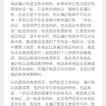
為說遍計執是沒有自相的。如果你安立色法是詮色
聲境的這一點，它是有自相的話，雖然它是遍計
執，但是它是不存在的。所以遍計執當中可以分
為：存在以及不存在這兩大類的遍計執，『存在』
的話，就是我們之前談到的，色法是詮色聲的境，
這一點是存在的；色法是詮色聲的境，它要是自相
成立的話，是不存在的，所以遍計執當中可以分這
兩大類。圓成實就是講到了空性這一類的法，這當
中實際上就是，依他起以及遍計執以外的法，都是
包含在圓成實當中，就是講到了二諦當中的勝義
諦。因此以唯識宗的角度而言，他在承許依他起、
遍計執以及圓成實的時候，他認為依他起以及圓成
實是有自相的，而遍計執是沒有自相的，這是以唯
識的角度來闡釋的。
以自續派的角度而言，他們也安立依他起、遍計執
以及圓成實。他們在安立依他起的時候，也認為
說，一切必須透由因緣所生的有為法，都是稱之為
依他起，這一點是相同的；並且他們也承許依他起
是有自相、有自性。在遍計執安立會有些不同，唯