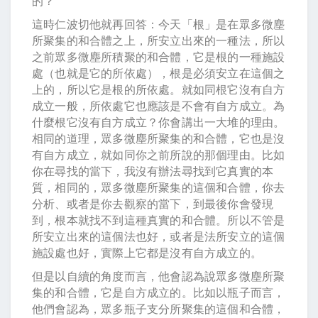
的？
這時仁波切他就再回答：今天「根」是在眾多微塵
所聚集的和合體之上，所安立出來的一種法，所以
之前眾多微塵所積聚的和合體，它是根的一種施設
處（也就是它的所依處），根是必須安立在這個之
上的，所以它是根的所依處。就如同根它沒有自方
成立一般，所依處它也應該是不會有自方成立。為
什麼根它沒有自方成立？你會講出一大堆的理由。
相同的道理，眾多微塵所聚集的和合體，它也是沒
有自方成立，就如同你之前所說的那個理由。比如
你在尋找的當下，我沒有辦法尋找到它真實的本
質，相同的，眾多微塵所聚集的這個和合體，你去
分析、或者是你去觀察的當下，到最後你會發現
到，根本就找不到這種真實的和合體。所以不管是
所安立出來的這個法也好，或者是法所安立的這個
施設處也好，實際上它都是沒有自方成立的。
但是以自續的角度而言，他會認為說眾多微塵所聚
集的和合體，它是自方成立的。比如以瓶子而言，
他們會認為，眾多瓶子支分所聚集的這個和合體，