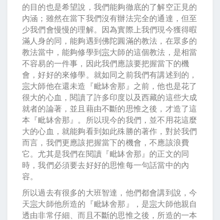
的目的也是希望說，我們能夠徹底的了解空正見的
內涵；雖然在當下我們沒有辦法完全的通達，但至
少我們會慢慢的理解。因為實際上我們現今獲得暇
滿人身的同，能夠遇到佛陀圓滿的教法，在眾多的
教法當中，能夠修學到
宗
大師的這個教法，是相當
不容易的一件事，因此我們應該要把握當下的機
會，好好的來修學。就如同之前我們有講述到的，
宗
大師他在還未造『毗缽舍那』之前，他也是花了
很大的心血，閱讀了許多印度以及西藏的這些大成
就者的論著，並且藉由不斷的思惟之後，才造了這
本『毗缽舍那』。所以現今的我們，並不用花這麼
大的心血，就能夠看到如此殊勝的著作，對於我們
而言，我們更應該把握當下的機會，不應該浪費
它。尤其是我們在閱讀『毗缽舍那』的正文的同
時，我們必須要去好好的思惟每一句話當中的內
容。
所以過去有很多的大班智達，他們都會講到說，今
天
宗
大師他所造的『毗缽舍那』，是
宗
大師他親自
透由非常仔細、而且不斷的思惟之後，所造的一本