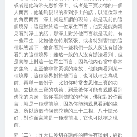
或者是他時常去思惟淨土、或者是三寶功德的一個
人而言，他能夠親眼的看到淨土的話，以這位眾生
的角度而言，淨土就是所謂的現前，就是現前的這
個境界；這是對於這一位眾生而言，他要是能夠親
見看到淨土的話，那淨土對於他而言就是現前。有
一些眾生，比如他在特別緊張、或者特別害怕的這
種狀態當下，他會看到一些我們一般人所沒有辦法
看到的這種境界；雖然一般的人沒有辦法看到，但
是實際上對這一位眾生而言，因為他內心當中非常
的焦急，甚至他非常緊張的緣故，他能夠看到某一
種境界，這種境界對於他而言，也可以稱之為現
前。再舉一個例子，比如你時常去思惟三寶的功
德、去憶念三寶的功德，到最後你可能會親眼看到
佛陀的真身，當你看到佛陀的時候，佛陀對於你而
言，就是一種現前境，因為你能夠親見看到的緣
故。所以這個時候佛陀衪的三十二相、八十隨形
好，對你而言就是一種現前境，它也可以稱之現
前。
問（二）：昨天仁波切在講經的時候有談到，經部