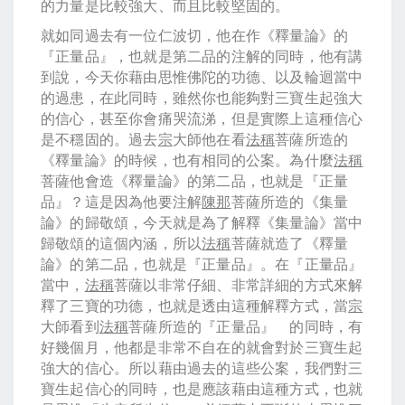
的力量是比較強大、而且比較堅固的。
就如同過去有一位仁波切，他在作《釋量論》的
『正量品』，也就是第二品的注解的同時，他有講
到說，今天你藉由思惟佛陀的功德、以及輪迴當中
的過患，在此同時，雖然你也能夠對三寶生起強大
的信心，甚至你會痛哭流涕，但是實際上這種信心
是不穩固的。過去
宗
大師他在看
法稱
菩薩所造的
《釋量論》的時候，也有相同的公案。為什麼
法稱
菩薩他會造《釋量論》的第二品，也就是『正量
品』？這是因為他要注解
陳那
菩薩所造的《集量
論》的歸敬頌，今天就是為了解釋《集量論》當中
歸敬頌的這個內涵，所以
法稱
菩薩就造了《釋量
論》的第二品，也就是『正量品』。在『正量品』
當中，
法稱
菩薩以非常仔細、非常詳細的方式來解
釋了三寶的功德，也就是透由這種解釋方式，當
宗
大師看到
法稱
菩薩所造的『正量品』 的同時，有
好幾個月，他都是非常不自在的就會對於三寶生起
強大的信心。所以藉由過去的這些公案，我們對三
寶生起信心的同時，也是應該藉由這種方式，也就