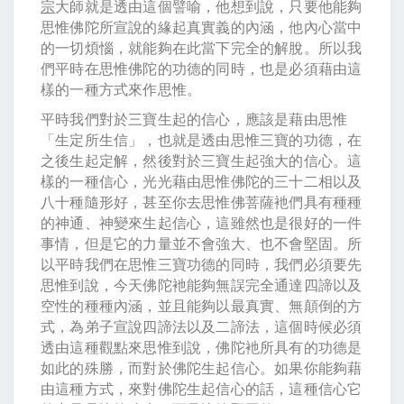
宗
大師就是透由這個譬喻，他想到說，只要他能夠
思惟佛陀所宣說的緣起真實義的內涵，他內心當中
的一切煩惱，就能夠在此當下完全的解脫。所以我
們平時在思惟佛陀的功德的同時，也是必須藉由這
樣的一種方式來作思惟。
平時我們對於三寶生起的信心，應該是藉由思惟
「生定所生信」，也就是透由思惟三寶的功德，在
之後生起定解，然後對於三寶生起強大的信心。這
樣的一種信心，光光藉由思惟佛陀的三十二相以及
八十種隨形好，甚至你去思惟佛菩薩衪們具有種種
的神通、神變來生起信心，這雖然也是很好的一件
事情，但是它的力量並不會強大、也不會堅固。所
以平時我們在思惟三寶功德的同時，我們必須要先
思惟到說，今天佛陀衪能夠無誤完全通達四諦以及
空性的種種內涵，並且能夠以最真實、無顛倒的方
式，為弟子宣說四諦法以及二諦法，這個時候必須
透由這種觀點來思惟到說，佛陀衪所具有的功德是
如此的殊勝，而對於佛陀生起信心。如果你能夠藉
由這種方式，來對佛陀生起信心的話，這種信心它