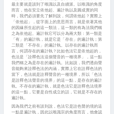
最主要就是談到了唯識以及自續派。以唯識的角度
而言，他在安立依他起、遍計執以及圓成實的同
時，我們必須要先了解到說，何謂依他起？實際上
「依他起」，從字面上的意思而言，就是依著其他
的因緣所生起的這一類法，這一類的有為法我們稱
之為依他起。遍計執它可以分為兩大類：第一類是
「有」的遍計執，就是它是「存在」的遍計執；第
二類是「不存在」的遍計執。以存在的遍計執而
言，何謂存在的遍計執？比如色法它是依他起的，
色法是「詮釋色法這個聲音的一種境界」，這一點
我們稱之為是存在的遍計執。比如說，我們透由聲
音能夠來詮釋色法的內涵，實際上它在詮釋色法的
當下，色法就是詮釋聲音的一種境界，所以「色法
是詮釋色法聲音的境界」的這一點，是存在的遍計
執。不存在的遍計執，就是色法它是詮釋色法境界
的這一點，它要是自性成立的話，它就是不存在的
遍計執。
因為我們之前有談到說，色法它是詮色聲的境的這
一點是遍計執，因此以唯識宗的角度而言，他會認