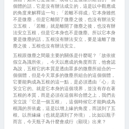
個體的話，它是沒有辦法成立的，這是以中觀應成
的角度來解釋這一句；「若離不得成」它本身雖然
不是微塵，但是它離開了微塵之後，也沒有辦法安
立五根，「若離」就是離開了微塵之後，也沒有辦
法安立五根，但是它本身也不是微塵。所以它本身
要是微塵的話，五根沒有辦法安立，要是遠離了微
塵之後，五根也沒有辦法安立。
五根跟微塵之間最主要的關係是什麼呢？「故依彼
假立為識所依」，今天以應成的角度而言，他會認
為說，五根它的本質是透由眾多的微塵所組合的一
個個體，但是今天眾多的微塵所組合的這個個體，
它要能夠成為五根的這一點，是必須透由「心」去
安立它的。就是它本身的這個境界，並沒有存在著
五根的本質，而是必須在這個和合體之上，我們去
安立說「它是一個五根」，這個時候它才能夠成為
根識的所依處，這是以增上緣的角度，而談到了五
根。以所緣緣（也就是講到了外境），比如以瓶子
而言，今天瓶子為什麼會成行（顯現）出來？