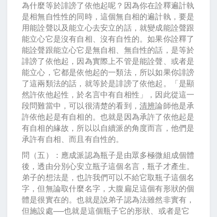
為什麼等於誹謗了依他起呢？因為你在詮釋遍計執
是相無自性性的同時，這個無自相的遍計執，要是
用能詮聲以及能立心去安立的話，就變成能詮聲跟
能立心它是沒有自相、沒有自性的。如果你詮釋了
能詮聲跟能立心它是無自相、無自性的話，是等於
誹謗了依他起，因為實際上不管是能詮聲、或者是
能立心，它都是依他起的一類法，所以如果你誹謗
了這兩類法的話，就等於是誹謗了依他起。「是顯
然許依他起性，於名言中有自相性」，因此從這一
段問難當中，可以很清楚的看到，
清辨
論師他是承
許依他起是有自相的。也就是因為承許了依他起是
有自相的緣故，所以以自續派的角度而言，他們是
承許有自相、而且有自性的。
問（五）：應成派認為瓶子是由眾多極微組成個體
後，透由分別心安立瓶子這個名言，瓶子才產生。
弟子的想法是，也許我們可以不給它取瓶子這個名
字，但無論取什麼名字，大腹扁足這個有形狀的個
體是很實在的。也就是說弟子認為法雖然非實有，
但施設處──也就是這個瓶子它的形狀、或者是它