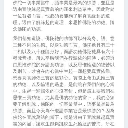
佛陀一切事業當中，語事業是最為的殊勝，並且是
透由宣說緣起真實義的內涵來利益眾生。因此對於
一位智者而言，他必須要能夠了解真實緣起的道
理，透由了解緣起的道理，來思惟佛陀的功德、隨
念佛陀的功德。
我們都知道說，佛陀衪的功德可以分為身、語、意
三種不同的功德。以身功德而言，佛陀衪具有三十
二相以及八十種隨形好，而語功德佛陀衪具有六十
種梵音相。所以平時我們在行歸依的同時，必須透
由思惟佛陀的身語意功德，以及思惟輪迴的總苦以
及別苦，才會在內心當中生起一顆想要真實依靠、
想要真實歸依三寶的這顆心。實際上藉由思惟三寶
的功德、以及輪迴的過患，是能夠在我們的內心當
中，生起一顆歸依的心沒有錯，但是最主要我們在
思惟三寶功德，尤其是佛的功德的當下，我們必須
要了解到說，佛陀的一切事業當中，語事業是最為
殊勝。而且今天為什麼語事業它是最殊勝的？因為
佛陀在宣說萬法的當下，就是透由了宣說緣起真實
義的內涵，讓眾生能夠跳脫生死輪迴的苦海。所在