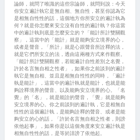
論師，就問了唯識的這些宗論師，就問到說：今天
你安立遍計執它是無自相、無自性，甚至你認為它
是相無自性性的話，這個地方你所安立的遍計執為
何？就是你怎麼來安立沒有自性的遍計執？你這當
中的遍計執到底是怎麼安立的？「能計所計雙關觀
察」，這當中的「能計」就是能夠安立境界的心，
或者是聲音，「所計」就是心跟聲音所詮釋的法，
就是它們所安立的法，透由這兩種方式來作觀察。
「能計所計雙關觀察，若能遍計自性差別之名覺，
許於名言無自相之性者」，如果你之前談到的遍計
執它是無自相、並且是相無自性性的同時，「遍計
執是能計」，這當中的遍計執就是能計，也就是能
夠詮釋境界的聲音、以及能夠安立境界的心。「名
覺」的「名」，就是能詮的聲音，「覺」就是能夠
安立境界的心。你之前談到的遍計執，它是相無自
性性的這個遍計執，是能夠詮釋的聲音、或者是能
夠安立的心的話，「許於名言無自相之性者，則謗
依他起事」，如果你是以這個角度來安立遍計執是
相無自性性的話，是等於誹謗了依他起。