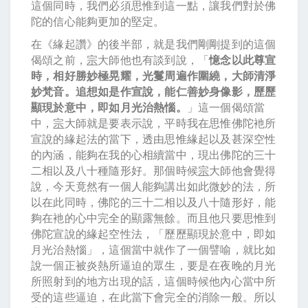
這個同時，我們必須思惟到這一點，讓我們對於佛
陀的信心能夠更加的堅定。
在《緣起讚》的後半部，就是我們剛剛提到的這個
偈頌之前，
宗
大師他也有談到說，「
憶念以此尊宣
時，相好勝妙極晃耀，光鬘周遍作圍繞，大師清淨
妙梵音。追想如是作宣說，能仁善妙身像影，歷歷
顯現於意中，即如月光治熱惱。
」這一個偈頌當
中，
宗
大師就是要表示說，平時我在思惟佛陀衪所
宣說的緣起法的當下，透由思惟緣起以及甚深空性
的內涵，能夠在我的心相續當中，現出佛陀的三十
二相以及八十種隨形好。那個時候
宗
大師他會覺得
說，今天竟然有一個人能夠講出如此微妙的法，所
以在此同時，佛陀的三十二相以及八十隨形好，能
夠在衪的心中完全的顯露無餘。而且他只要思惟到
佛陀宣說的緣起空性法，「歷歷顯現於意中，即如
月光治熱惱」，這個當中就作了一個譬喻，就比如
說一個正被炎熱所逼迫的眾生，要是在夜晚的月光
所照射到的地方出現的話，這個時候他內心當中所
受的這些逼迫，在此當下會完全的消除一般。所以