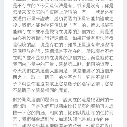
是不存在的？今天這個法是有、或者是沒有，你是
怎麼來安立它的？實際上所謂的「有」，就是必須
要透由正量來證成，必須要透由正量它能夠證成之
後，我們才能夠說這個法是「有」的。所以境能不
能夠存在？並不是觀待在境界的那個方位，而是透
由心有沒有辦法證得這個境，如果正量有辦法證得
這個境的話，境是存在的；如果正量沒有辦法證得
這個境界的話，這個境是不存在的。所以境存不存
在呢？並不是觀待在境界的那個方位，而是觀待在
我們內心當中的正量，這是第二點。相同的道理，
今天我們在為這個大腹扁足，就是能裝水的這個東
西之上，取上「瓶子」的名字之前，它是不是瓶
子？就是你還沒有取上它是瓶子的名字之前，它是
不是瓶子？這是相同的問題。
對於剛剛這個問題而言，說實在的這是很困難的一
個問題，但是你們可以藉由比較簡單的譬喻再去思
惟一下它的內涵。相同的，比如以鳳山寺的住持而
言，我們都會講到說，
如證
法師他是鳳山寺的住
持。
如證
法師其實他剛開始的時候，他就是在鳳山