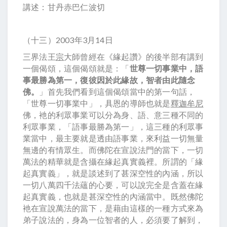
講述：甘丹赤巴仁波切
（十三）2003年3月14日
三界法王
宗
大師曾經在《緣起讚》的後半部有講到
一個偈頌，這個偈頌就是：「
世尊一切事業中，語
事最勝為第一，復彼因於此緣故，智者由此隨念
佛。
」首先我們看到這個偈頌當中的第一句話，
「世尊一切事業中」，具恩的導師也就是
釋迦牟尼
佛，衪的利眾事業可以分為身、語、意三種不同的
利眾事業，「語事最勝為第一」，這三種的利眾事
業當中，最主要就是透由語事業，來利益一切無量
無邊的有情眾生。而佛陀在宣說法門的當下，一切
萬法的精華就是含攝在緣起真實義裡。所謂的「緣
起真實義」，就是談述到了甚深空性的內涵，所以
一切八萬四千法蘊的心要，可以說完全是含蓋在緣
起真實義，也就是甚深空性的內涵當中。既然佛陀
衪在宣說萬法的當下，是藉由這樣的一種方式來為
弟子說法的，身為一位智者的人，必須要了解到，