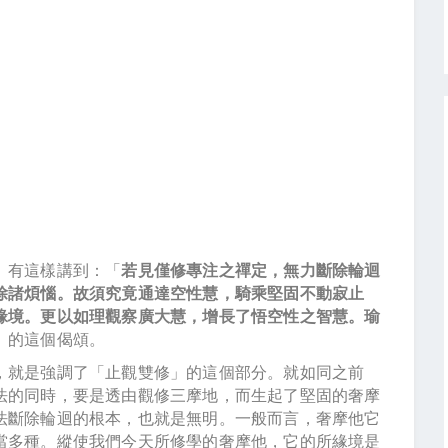
》有這樣講到：「
若見僅修專注之禪定，無力斷除輪迴
除諸煩惱。故須究竟通達空性慧，騎乘堅固不動寂止
緣境。更以如理觀察廣大慧，增長了悟空性之智慧。瑜
」的這個偈頌。
，就是強調了「止觀雙修」的這個部分。就如同之前
法的同時，要是透由觀修三摩地，而生起了堅固的奢摩
法斷除輪迴的根本，也就是無明。一般而言，奢摩他它
當多種。縱使我們今天所修學的奢摩他，它的所緣境是