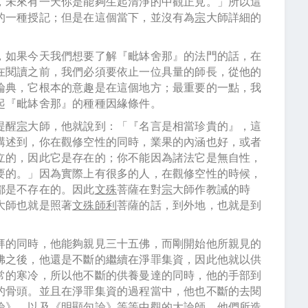
，未來有一天你是能夠生起清淨的中觀正見。」所以這
的一種授記；但是在這個當下，並沒有為
宗
大師詳細的
，如果今天我們想要了解『毗缽舍那』的法門的話，在
在閱讀之前，我們必須要依止一位具量的師長，從他的
論典，它根本的意趣是在這個地方；最重要的一點，我
起『毗缽舍那』的種種因緣條件。
提醒
宗
大師，他就說到：「『名言是相當珍貴的』，這
講述到，你在觀修空性的同時，業果的內涵也好，或者
立的，因此它是存在的；你不能因為諸法它是無自性，
要的。」因為實際上有很多的人，在觀修空性的時候，
都是不存在的。因此
文殊
菩薩在對
宗
大師作教誡的時
大師也就是照著
文殊師利
菩薩的話，到外地，也就是到
。
拜的同時，他能夠親見三十五佛，而剛開始他所親見的
佛之後，他還是不斷的繼續在淨罪集資，因此他就以供
常的寒冷，所以他不斷的供養曼達的同時，他的手部到
的骨頭。並且在淨罪集資的過程當中，他也不斷的去閱
論》，以及《明顯句論》等等中觀的大論師，他們所造