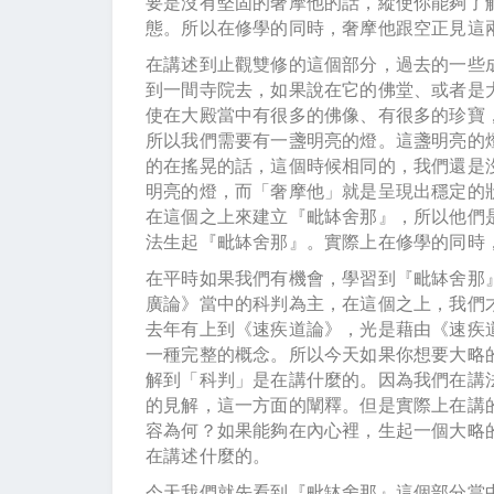
要是沒有堅固的奢摩他的話，縱使你能夠了
態。所以在修學的同時，奢摩他跟空正見這
在講述到止觀雙修的這個部分，過去的一些
到一間寺院去，如果說在它的佛堂、或者是
使在大殿當中有很多的佛像、有很多的珍寶
所以我們需要有一盞明亮的燈。這盞明亮的
的在搖晃的話，這個時候相同的，我們還是
明亮的燈，而「奢摩他」就是呈現出穩定的
在這個之上來建立『毗缽舍那』，所以他們
法生起『毗缽舍那』。實際上在修學的同時
在平時如果我們有機會，學習到『毗缽舍那
廣論》當中的科判為主，在這個之上，我們
去年有上到《速疾道論》，光是藉由《速疾
一種完整的概念。所以今天如果你想要大略
解到「科判」是在講什麼的。因為我們在講
的見解，這一方面的闡釋。但是實際上在講
容為何？如果能夠在內心裡，生起一個大略
在講述什麼的。
今天我們就先看到『毗缽舍那』這個部分當