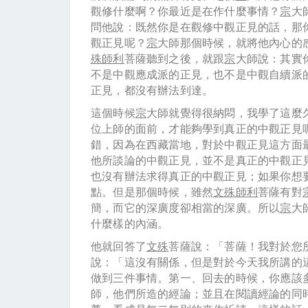
觀修什麼啊？你最近是在作什麼事情？
宗
大
問他說：既然你是在觀修中觀正見的話，那
觀正見呢？
宗
大師那個時候，就將他內心的
殊師利
菩薩聽到之後，就跟
宗
大師說：其實
不是中觀應成派的正見，也不是中觀自續派
正見，都沒有辦法到達。
這個時候
宗
大師就覺得很納悶，我學了這麼
位上師的面前，才能夠學到真正的中觀正見
錯，因為在西藏當地，對於中觀正見這方面
他所談論的中觀正見，並不是真正的中觀正
也沒有辦法求得真正的中觀正見；如果你想
點。但是那個時候，雖然
文殊師利
菩薩有對
簡，而它的深廣度卻相當的深廣。所以
宗
大
什麼樣的內涵。
他就回答了
文殊
菩薩說：「菩薩！我對於您
說：「這沒有關係，但是對於今天我所講的
做到三件事情。第一、回去的時候，你應該
師，他們所造的經論；並且在閱讀經論的同