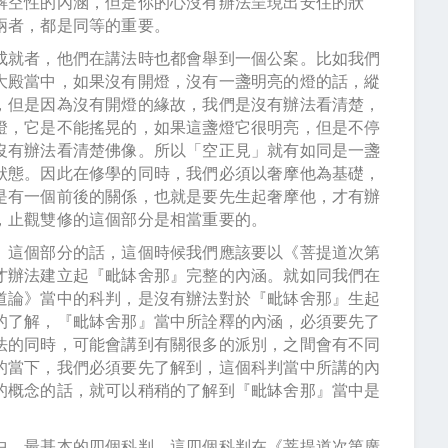
解空性的內涵，但是你的心沒有辦法呈現出安住的狀
兩者，都是同等的重要。
成就者，他們在講法時也都會舉到一個公案。比如我們
大殿當中，如果沒有開燈，沒有一盞明亮的燈的話，縱
，但是因為沒有開燈的緣故，我們是沒有辦法看清楚，
燈，它是不能搖晃的，如果這盞燈它很明亮，但是不停
沒有辦法看清楚佛像。所以「空正見」就有如同是一盞
狀態。因此在修學的同時，我們必須以奢摩他為基礎，
是有一個前後的關係，也就是要先生起奢摩他，才有辦
，止觀雙修的這個部分是相當重要的。
』這個部分的話，這個時候我們應該要以《菩提道次第
才辦法建立起『毗缽舍那』完整的內涵。就如同我們在
道論》當中的科判，是沒有辦法對於『毗缽舍那』生起
的了解，『毗缽舍那』當中所詮釋的內涵，必須要先了
法的同時，可能會講到有關很多的派別，之間會有不同
的當下，我們必須要先了解到，這個科判當中所講的內
的概念的話，就可以稍稍的了解到『毗缽舍那』當中是
中，最基本的四個科判。這四個科判在《菩提道次第廣