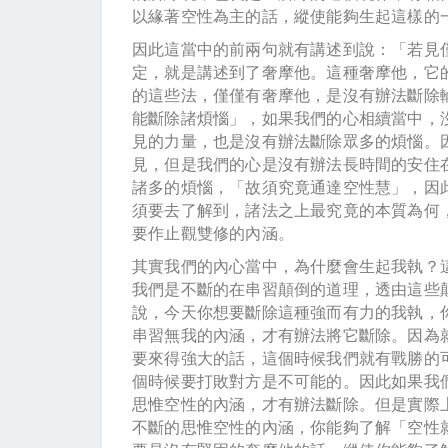
以緣著空性為主的話，縱使能夠生起這樣的
因此這當中的前兩句就有講述到說：「若見
定，就是講述到了奢摩他。這種奢摩他，它
的這些法，僅僅有奢摩他，是沒有辦法斷除
能斷除諸煩惱」，如果我們的心相續當中，
見的力量，也是沒有辦法斷除眾多的煩惱。
見，但是我們的心是沒有辦法長時間的安住
諸多的煩惱，「故須究竟通達空性慧」，因
須要去了解到，諸法之上最究竟的本質為何
要作止觀雙修的內涵。
其實我們的內心當中，為什麼會生起我執？
我們是不斷的在串習顛倒的道理，透由這些
說，今天你想要斷除這種強而有力的我執，
串習無我的內涵，才有辦法將它斷除。因為
要來得強大的話，這個時候我們就有戰勝的
個時候要打敗對方是不可能的。因此如果我
思惟空性的內涵，才有辦法斷除。但是實際
不斷的思惟空性的內涵，你能夠了解「空性