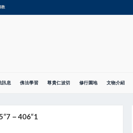
顯教
法訊息
佛法學習
尊貴仁波切
修行園地
文物介紹
7－406“1