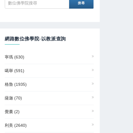
網路數位佛學院-以教派查詢
寧瑪
(630)
噶舉
(591)
格魯
(1935)
薩迦
(70)
覺囊
(2)
利美
(2640)