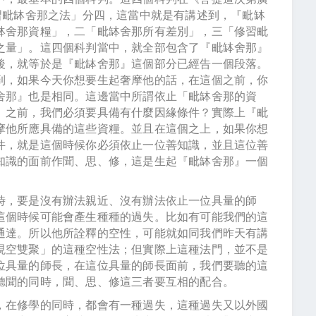
習毗缽舍那之法」分四，這當中就是有講述到，『毗缽
缽舍那資糧」，二「毗缽舍那所有差別」，三「修習毗
之量」。這四個科判當中，就全部包含了『毗缽舍那』
後，就等於是『毗缽舍那』這個部分已經告一個段落。
到，如果今天你想要生起奢摩他的話，在這個之前，你
舍那』也是相同。這邊當中所謂依止「毗缽舍那的資
』之前，我們必須要具備有什麼因緣條件？實際上『毗
摩他所應具備的這些資糧。並且在這個之上，如果你想
件，就是這個時候你必須依止一位善知識，並且這位善
知識的面前作聞、思、修，這是生起『毗缽舍那』一個
時，要是沒有辦法親近、沒有辦法依止一位具量的師
這個時候可能會產生種種的過失。比如有可能我們的這
通達。所以他所詮釋的空性，可能就如同我們昨天有講
現空雙聚」的這種空性法；但實際上這種法門，並不是
位具量的師長，在這位具量的師長面前，我們要聽的這
聽聞的同時，聞、思、修這三者要互相的配合。
，在修學的同時，都會有一種過失，這種過失又以外國