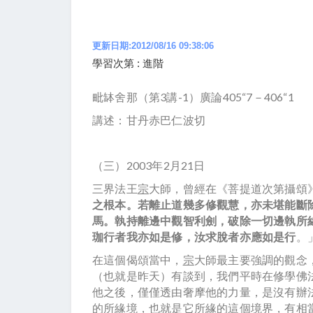
更新日期:2012/08/16 09:38:06
學習次第 : 進階
毗缽舍那（第3講-1）廣論405“7－406“1
講述：甘丹赤巴仁波切
（三）2003年2月21日
三界法王
宗
大師，曾經在《菩提道次第攝頌
之根本。若離止道幾多修觀慧，亦未堪能斷
馬。執持離邊中觀智利劍，破除一切邊執所
珈行者我亦如是修，汝求脫者亦應如是行
。
在這個偈頌當中，
宗
大師最主要強調的觀念
（也就是昨天）有談到，我們平時在修學佛
他之後，僅僅透由奢摩他的力量，是沒有辦
的所緣境，也就是它所緣的這個境界，有相