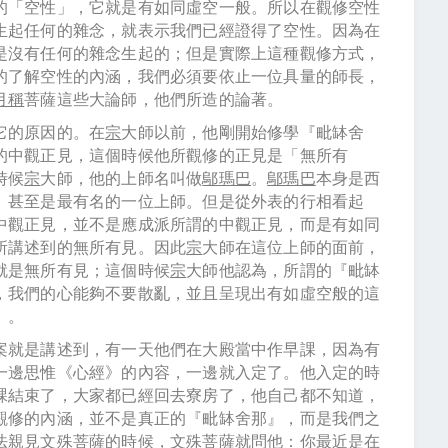
的「空性」，它就是有如同虛空一般。所以在觀修空性
生起任何的雜念，就表示我們已經證得了空性。因為在
是沒有任何的雜念生起的；但是實際上這種觀修方式，
的了解空性的內涵，我們必須要依止一位具量的師長，
月稱
菩薩這些大論師，他們所造的論著。
它的原因的。在
宗
大師以前，他剛開始修學『毗缽舍
的中觀正見，這個時候他所觀修的正見是「無所有
時候
宗
大師，他的上師名叫做
鄔瑪巴
。
鄔瑪巴
本身是西
、甚至是最有名的一位上師。但是從外表的行相看起
中觀正見，並不是應成派所謂的中觀正見，而是有如同
所講述到的無所有見。因此
宗
大師在這位上師的面前，
就是無所有見；這個時候
宗
大師他認為，所謂的『毗缽
，我們的心能夠不要散亂，並且呈現出有如虛空般的這
』。
案就是講述到，有一天他們在大殿當中作早課，因為有
一邊思惟《心經》的內容，一邊就入定了。他入定的時
課結束了，大家都已經回去寮房了，他自己都不知道，
觀修的內涵，並不是真正的『毗缽舍那』，而是我們之
法親見
文殊
菩薩的時候，
文殊
菩薩就問他：你最近是在