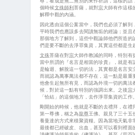
尊，看成是無二無別的來作祈請，這樣的話
個時候
文殊師利
菩薩，就對
宗
大師有作這樣
解釋中觀的內涵。
因此透由這個公案當中，我們也必須了解到
平時我們也應該多去閱讀無垢的經論；並且
那個地方了解到，這些中觀論師他們所造的
們是要不斷的去淨罪集資，其實這些都是生
文殊
菩薩在對
宗
大師作教誡的同時，特別有
當中所謂的『名言是相當的珍貴』，就是有
是輪迴、解脫這一切的法，其實都是名言安
而就認為萬事萬法都不存在，這一點是最重
他會生起無所有見，而認為外境一切的萬法
候，對於這一點有特別的強調出來。之後
宗
「恰結」的這個地方，去作淨罪集資的工作
剛開始的時候，他就是不斷的去禮拜，在禮
第一尊佛，稱之為
龍尊
王佛。親見了三十五
養曼達的方式來積聚資糧。因為當地天氣非
最後都已經破皮、出血，甚至可以看到裡面
讀
佛護
論師所造的《佛護論》，甚至《四百