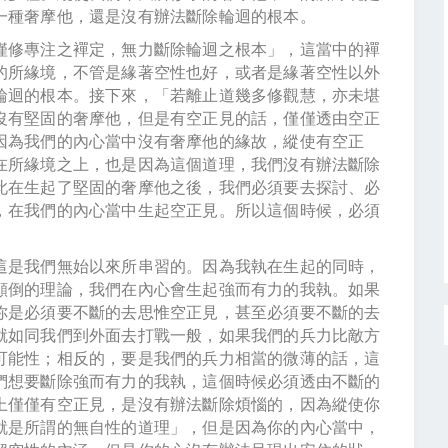
一種奢摩他，還是沒有辦法斷除輪迴的根本。
僅修專注之襌定，無力斷除輪迴之根本」，這當中的襌
的所緣境，不管是緣著空性也好，或者是緣著空性以外
輪迴的根本。接下來，「若離止道幾多修觀慧，亦未堪
沒有堅固的奢摩他，但是有空正見的話，僅僅透由空正
因為我們的內心當中沒有奢摩他的緣故，縱使有空正
在所緣境之上，也是因為這個道理，我們沒有辦法斷除
此在生起了堅固的奢摩他之後，我們必須要去探討、必
，在我們的內心當中生起空正見。所以這個時候，必須
這是我們無始以來所串習的。因為我執在生起的同時，
顛倒的理論，我們在內心會生起強而有力的我執。如果
你是必須要不斷的去思惟空正見，甚至必須要不斷的去
就如同我們到外面去打戰一般，如果我們的兵力比敵方
可能性；相反的，要是我們的兵力相當的微薄的話，這
們想要斷除強而有力的我執，這個時候必須透由不斷的
上僅僅有空正見，是沒有辦法斷除煩惱的，因為縱使你
就是所謂的無自性的道理」，但是因為你的內心當中，