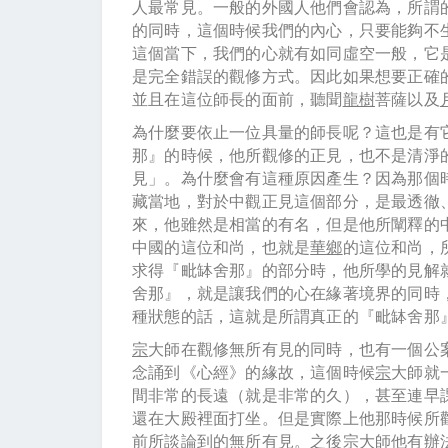
人最常見。一般的外國人他們會認為，所謂
的同時，這個時候我們的內心，只要能夠不
這個當下，我們的心就有如同虛空一般，它
是完全錯誤的觀修方式。因此如果想要正確
並且在這位師長的面前，聽聞
龍樹
菩薩以及
為什麼要依止一位具量的師長呢？這也是有
那』的時候，他所觀修的正見，也不是清淨
見」。為什麼會有這種原因產生？因為那個
藏當地，對於中觀正見這個部分，是最透徹
來，他雖然是相當的有名，但是他所闡釋的
中國的這位和尚，也就是
華鄉
的這位和尚，
求得『毗缽舍那』的部分時，他所學的見解
舍那』，就是讓我們的心在緣著境界的同時
種狀態的話，這就是所謂真正的『毗缽舍那
宗
大師在觀修無所有見的同時，也有一個公
念誦到《心經》的緣故，這個時候
宗
大師就
間非常的長遠（就是非常的久），甚至連早
還在大殿裡面打坐。但是實際上他那時候所
前所談論到的無所有見。之後
宗
大師他有辦