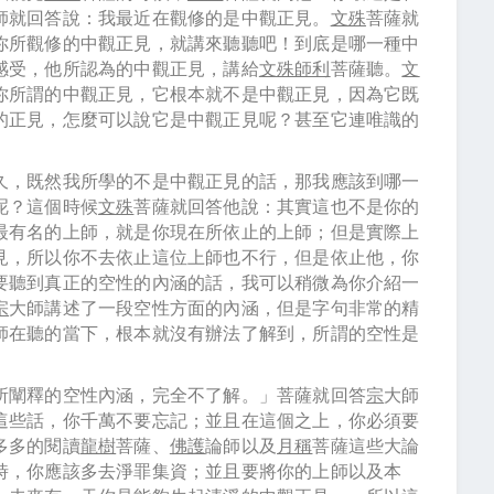
師就回答說：我最近在觀修的是中觀正見。
文殊
菩薩就
你所觀修的中觀正見，就講來聽聽吧！到底是哪一種中
感受，他所認為的中觀正見，講給
文殊師利
菩薩聽。
文
你所謂的中觀正見，它根本就不是中觀正見，因為它既
的正見，怎麼可以說它是中觀正見呢？甚至它連唯識的
久，既然我所學的不是中觀正見的話，那我應該到哪一
呢？這個時候
文殊
菩薩就回答他說：其實這也不是你的
最有名的上師，就是你現在所依止的上師；但是實際上
見，所以你不去依止這位上師也不行，但是依止他，你
要聽到真正的空性的內涵的話，我可以稍微為你介紹一
宗
大師講述了一段空性方面的內涵，但是字句非常的精
師在聽的當下，根本就沒有辦法了解到，所謂的空性是
所闡釋的空性內涵，完全不了解。」菩薩就回答
宗
大師
這些話，你千萬不要忘記；並且在這個之上，你必須要
多多的閱讀
龍樹
菩薩、
佛護
論師以及
月稱
菩薩這些大論
時，你應該多去淨罪集資；並且要將你的上師以及本