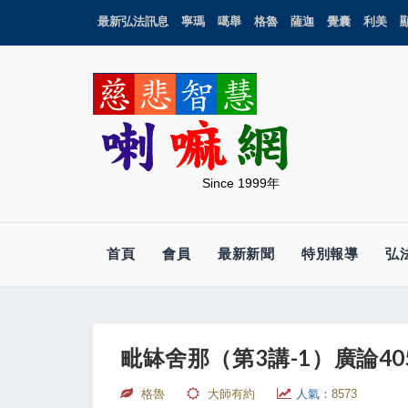
最新弘法訊息
寧瑪
噶舉
格魯
薩迦
覺囊
利美
Since 1999年
首頁
會員
最新新聞
特別報導
弘
毗缽舍那（第3講-1）廣論405“
格魯
大師有約
人氣：
8573