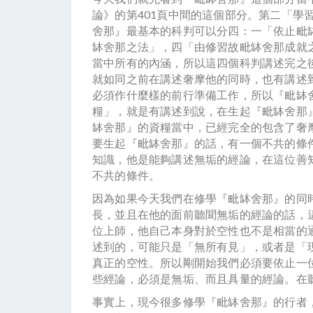
論》的第401頁中間的這個部分。第二「學
舍那』最基本的科判可以分四：一「依止毗
缽舍那之法」，四「由修習故毗缽舍那成就
當中所有的內涵，所以這四個科判講述完之
就如同之前在講述奢摩他的同時，也有講述
必須作什麼樣的前行準備工作，所以『毗缽
糧」，就是有講述到說，在生起『毗缽舍那
缽舍那』的資糧當中，已經完全的包含了奢
要生起『毗缽舍那』的話，有一個不共的條
知識，他是能夠講述無垢的經論，在這位善
不共的條件。
因為如果今天我們在修學『毗缽舍那』的同
長，並且在他的面前聽聞無垢的經論的話，
位上師，他自己本身對於空性也不是相當的
述到的，可能只是「無所有見」，或者是「
真正的空性。所以剛開始我們必須要依止一
些經論，必須是無垢、而且具量的經論。在
事實上，現今很多修學『毗缽舍那』的行者