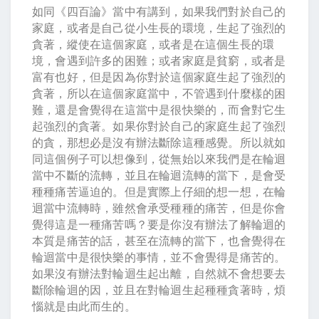
如同《四百論》當中有講到，如果我們對於自己的
家庭，或者是自己從小生長的環境，生起了強烈的
貪著，縱使在這個家庭，或者是在這個生長的環
境，會遇到許多的困難；或者家庭是貧窮，或者是
富有也好，但是因為你對於這個家庭生起了強烈的
貪著，所以在這個家庭當中，不管遇到什麼樣的困
難，還是會覺得在這當中是很快樂的，而會對它生
起強烈的貪著。如果你對於自己的家庭生起了強烈
的貪，那想必是沒有辦法斷除這種感覺。所以就如
同這個例子可以想像到，從無始以來我們是在輪迴
當中不斷的流轉，並且在輪迴流轉的當下，是會受
種種痛苦逼迫的。但是實際上仔細的想一想，在輪
迴當中流轉時，雖然會承受種種的痛苦，但是你會
覺得這是一種痛苦嗎？要是你沒有辦法了解輪迴的
本質是痛苦的話，甚至在流轉的當下，也會覺得在
輪迴當中是很快樂的事情，並不會覺得是痛苦的。
如果沒有辦法對輪迴生起出離，自然就不會想要去
斷除輪迴的因，並且在對輪迴生起種種貪著時，煩
惱就是由此而生的。