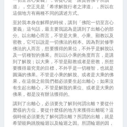
道」，空正見是「希求解脫行者之津道」，所以在
這個地方有兩種不同的講述方式。
至於我本身在解釋的時候，講到「佛陀一切至言心
要義」這句話，最主要我認為是講到了出離心的部
分。以出離心而言，不管是大乘、小乘、顯教以及
密教，它可以說是一切佛法的根本。因為對於修學
佛法的人而言，想要獲得的果位，不外乎是解脫以
及一切種智的佛果。所以以小乘的角度而言，是講
到了解脫；以大乘，不管是顯教或者是密教，所想
要獲得最究竟的目標，不外乎是一切種智，也就是
圓滿的佛果。不管是小乘的解脫、或者是大乘的佛
果，在這個之前我們都必須要生起出離心；如果沒
有生起出離心，不管是解脫的果位、或者是大乘的
佛果，都是沒有辦法獲得的。
講到了出離心，必須要先了解到何謂出離？要從什
麼樣的方位，要從什麼樣的地方來獲得出離呢？這
個時候必須要先了解何謂出離？所謂的出離，就是
希望能夠跳脫輪迴以及輪迴之因。所謂輪迴的因，