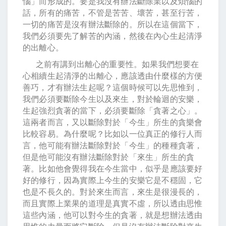
惱」而形成的。要是我沒有辦法斷除業以及煩惱的
話，所有的痛苦，不管是苦苦、壞苦，甚至行苦，
一切的痛苦是沒有辦法斷除的。所以在這個當下，
我們必須要先了解苦的內涵，然後在內心生起清淨
的出離心。
之前有講到出離心的重要性。如果我們想要在
心相續生起清淨的出離心，應該透由什麼樣的方便
善巧，才有辦法生起呢？這個時候可以先思惟到，
我們必須要斷除今生以及來生，對於輪迴的安樂，
生起強烈貪著的當下，必須要斷除「貪著之心」。
這兩者而言，又以斷除對於「今生」所生的貪樂會
比較容易。為什麼呢？比如以一位真正的修行人而
言，他可能有辦法斷除對於「今生」的種種貪著，
但是他可能沒有辦法斷除對於「來生」所生的貪
著。比如他會覺得我在今生當中，似乎是應該要好
好的修行，因為實際上今生的安樂它是不穩固，它
也是不長久的。對於來生而言，來生是很漫長的，
而且實際上業果的道理是真實不虛，所以透由思惟
這些內涵，他可以對今生的貪著，就是想辦法透由