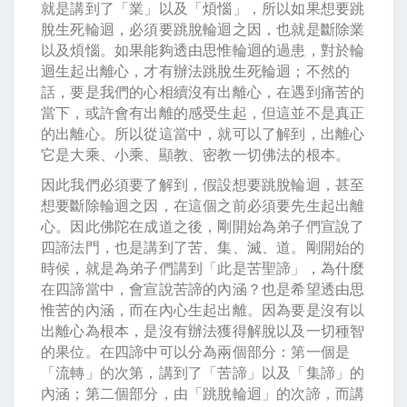
就是講到了「業」以及「煩惱」，所以如果想要跳
脫生死輪迴，必須要跳脫輪迴之因，也就是斷除業
以及煩惱。如果能夠透由思惟輪迴的過患，對於輪
迴生起出離心，才有辦法跳脫生死輪迴；不然的
話，要是我們的心相續沒有出離心，在遇到痛苦的
當下，或許會有出離的感受生起，但這並不是真正
的出離心。所以從這當中，就可以了解到，出離心
它是大乘、小乘、顯教、密教一切佛法的根本。
因此我們必須要了解到，假設想要跳脫輪迴，甚至
想要斷除輪迴之因，在這個之前必須要先生起出離
心。因此佛陀在成道之後，剛開始為弟子們宣說了
四諦法門，也是講到了苦、集、滅、道。剛開始的
時候，就是為弟子們講到「此是苦聖諦」，為什麼
在四諦當中，會宣說苦諦的內涵？也是希望透由思
惟苦的內涵，而在內心生起出離。因為要是沒有以
出離心為根本，是沒有辦法獲得解脫以及一切種智
的果位。在四諦中可以分為兩個部分：第一個是
「流轉」的次第，講到了「苦諦」以及「集諦」的
內涵；第二個部分，由「跳脫輪迴」的次諦，而講