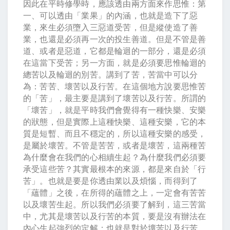
因此在平時修學時，應該透由兩方面來作思惟：第
一、可以透由「業果」的內涵，也就是造下了惡
業，來生必須墮入三惡道受苦，但是縱使造了善
業，也還是必須再一次的投生善道。但是不管是善
道、或者是惡道，它都是輪迴的一部分，還是必須
在這當下受苦；另一方面，就是必須要思惟輪迴的
總苦以及輪迴的別苦。講到了苦，苦當中可以分
為：苦苦、壞苦以及行苦。在這個地方說要思惟苦
的「苦」，最主要是講到了壞苦以及行苦。所謂的
「壞苦」，就是平時我們會覺得有一種快樂、安樂
的狀態，但是實際上這種快樂、這種安樂，它的本
質是短暫、而且不穩定的，所以這種安樂的感受，
是屬於壞苦。不管是苦苦，或者是壞苦，這兩種苦
為什麼會在我們的心相續生起？為什麼我們必須要
承受這些苦？其實最根本的來源，都是來自於「行
苦」。也就是要是你透由業以及煩惱，而得到了
「蘊體」之後，在所得的蘊體之上，一定會有苦苦
以及壞苦生起。所以我們必須要了解到，這三苦當
中，尤其是壞苦以及行苦的本質，要是沒有辦法在
內心生起強烈的定解；也就是對於壞苦以及行苦，