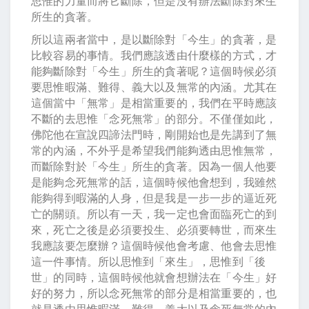
思惟的力量而將它斷除，但是沒有辦法斷除對來生
所生的貪著。
所以這兩者當中，是以斷除對「今生」的貪著，是
比較容易的事情。我們應該透由什麼樣的方式，才
能夠斷除對「今生」所生的貪著呢？這個時候必須
要思惟暇滿、難得、義大以及無常的內涵。尤其在
這個當中「無常」是相當重要的，我們在平時應該
不斷的去思惟「念死無常」的部分。不僅僅如此，
佛陀他在宣說四諦法門時，剛開始也是先講到了無
常的內涵，不外乎是希望我們能夠透由思惟無常，
而斷除對於「今生」所生的貪著。因為一個人他要
是能夠念死無常的話，這個時候他會想到，我雖然
能夠得到暇滿的人身，但是我是一步一步的逼近死
亡的關頭。所以有一天，我一定也會面臨死亡的到
來，死亡之後是必須要投生、必須要轉世，而來生
我應該要怎麼辦？這個時候他會考慮、他會去思惟
這一件事情。所以思惟到「來生」，思惟到「後
世」的同時，這個時候他就會想辦法在「今生」好
好的努力，所以念死無常的部分是相當重要的，也
就是透由思惟暇滿、難得、義大以及念死無常的內