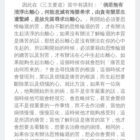
因此在《三主要道》當中有講到：「
倘若無有
清淨出離心，何能息滅有海樂希求，由貪有樂眾生
遭繫縛，是故先當尋求出離心。
」剛開始必須要思
惟輪迴的苦，透由不斷的思惟輪迴的苦，才有辦法
生起清淨的出離心，如果沒有辦法了解輪迴的本質
是痛苦的話，那想必出離心是沒有辦法在你的心中
生起的。所以剛開始的時候，必須要藉由思惟輪迴
的總苦以及別苦，才有辦法在心中生起出離心。如
果能夠生起出離心，這個時候你就會想到「痛苦是
由何而來的」？會去尋找痛苦的根源，這個時候才
會發現到，業以及煩惱是痛苦的根源，而生起想要
斷除業以及煩惱的心。就比方說，如果有一位病
人，他剛開始所生的病，並不是非常嚴重的話，這
個時候他可能會輕視它、會忽略掉它，甚至會覺得
這不是很重要的一件事情，而不去作治療。當他的
病情慢慢、慢慢惡化，這時候他才能夠感受到，這
是所謂的痛苦；當他了解到這是痛苦的當下，他才
會想要去看醫生，想要去治療他的病情。相同的，
如果你沒有辦法思惟輪迴的苦，想必你會覺得，這