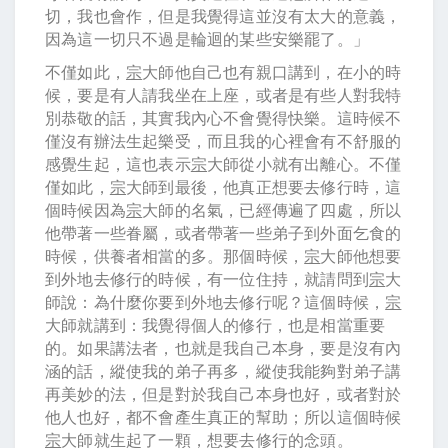
切，我也會作，但是我覺得這並沒有太大的意義，
因為這一切只不過是輪迴的某些安樂罷了。」
不僅如此，
宗
大師他自己也有親口講到，在小的時
候，要是有人請我坐在上座，或者是有些人對我特
別恭敬的話，其實我內心不會覺得快樂。這時候不
僅沒有辦法生起樂受，而且我的心裡會有不舒服的
感覺生起，這也表示
宗
大師從小就有出離心。不僅
僅如此，
宗
大師到最後，他真正想要去修行時，這
個時候因為
宗
大師的名氣，已經傳遍了四處，所以
他帶著一些眷屬，或者帶著一些弟子到外面乞食的
時候，供養者相當的多。那個時候，
宗
大師他想要
到外地去修行的時候，有一位住持，就請問到
宗
大
師說：為什麼你要到外地去修行呢？這個時候，
宗
大師就講到：我覺得個人的修行，也是相當重要
的。如果講法者，也就是我自己本身，要是沒有內
涵的話，縱使我的弟子再多，縱使我能夠對弟子講
再美妙的法，但是對於我自己本身也好，或者對於
他人也好，都不會產生真正的幫助；所以這個時候
宗
大師就生起了一顆，想要去修行的念頭。