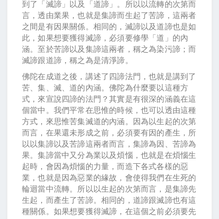
到了「滅諦」以及「道諦」。所以以流轉的次第而
言，透由業果，也就是集諦而生起了苦諦，這兩者
之間是有因果關係。相同的，滅諦以及道諦也是如
此，如果想要獲得滅諦，必須要修學「道」的內
涵。至於苦諦以及集諦這兩者，稱之為染污諦；而
滅諦跟道諦，稱之為是清淨諦。
佛陀在成道之後，講述了四諦法門，也就是講到了
苦、集、滅、道的內涵。佛陀為什麼要以這種方
式，來宣說四諦的法門？其實是有很深的涵義在這
個當中。我們平常在思惟的時候，也可以透由這種
方式，來思惟苦集滅道的內涵。因為以生起的次第
而言，在果還未形成之前，必須要有因的產生，所
以以集諦以及苦諦這兩者而言，集諦為因、苦諦為
果。集諦當中又分為業以及煩惱，也就是在煩惱生
起時，會因為煩惱的力量，而造下各式各樣的惡
業，也就是因為惡業的緣故，會使得我們在生死的
輪迴當中流轉。所以以生起的次第而言，是集諦先
生起，而產生了苦諦。相同的，道諦跟滅諦也有這
種關係。如果想要獲得滅諦，在這個之前必須要先