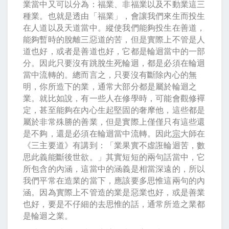
業當中又可以分為：福業、非福業以及不動業這三
種業。也就是透由「福業」，會讓我們來生而投生
在人道以及天道當中。縱使我們能夠投生在善道，
能夠暫時的脫離三惡道的苦，但是實際上不管是人
道也好，或者是善道也好，它都是輪迴當中的一部
分。因此只要沒有跳脫生死輪迴，都是必須在輪迴
當中流轉的。總而言之，只要沒有斷除內心的無
明，你所造下的業，通常大部分都是屬於輪迴之
業。就比如說，有一些人在修學時，可能會觀修襌
定，甚至能夠在內心生起堅固的奢摩他，這些都是
屬於非常殊勝的善業，但是實際上僅僅只有這些還
是不夠，還是必須在輪迴當中流轉。因此
宗
大師在
《三主要道》有講到：「業果實不虛誑輪迴苦，數
思此義能斷後世欲。」其實短短的兩句話當中，它
所包含的內涵，這當中的涵義是相當深遠的，所以
我們平常在造業的當下，應該要多思惟這兩句的內
涵。因為實際上不管造的業是惡業也好，或是善業
也好，要是不仔細的去思惟的話，通常所造之業都
是輪迴之業。