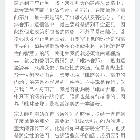
講述到了空正見，接下來在明天的講經法會當中，
就會講到有關『毗缽舍那』的部分。在奢摩他之前
的部分，最主要是講到了出離心以及菩提心，『毗
缽舍那』這個當中，最主要就是講到了空正見。因
此整個道次第所包含的內容，不外乎是出離心、菩
提心以及空正見這三者。有關空正見的部分是相當
重要的，如果我們想要在心相續生起「能夠證得空
性的智慧」的話，剛開始我們就必須透由這種論
典，就比如像明天所講到的『毗缽舍那』，透由這
些論典，來讓我們了解空性的內涵。但是實際上對
於一位初學者而言，想要認識『毗缽舍那』當中的
內涵，的確是不容易的一件事。不要說是你們，對
於我自己本身而言，我是否能夠將『毗缽舍那』當
中真正的涵義告訴你們，這個也是有待考慮的，因
為『毗缽舍那』是相當深奧的一本論著。
宗
大師剛開始在造《廣論》的時候，從頭一直造到
了奢摩他的部分，當要寫『毗缽舍那』的內涵時，
宗
大師卻停下來。他覺得如果想要將空正見，也就
是將空性的法門，告訴這些弟子的話，必須要引用