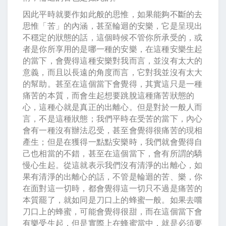
因此平時就要作如此般的思惟，如果能夠不斷的去
思惟「苦」的內涵，甚至輪迴的安樂，它是呈現出
不穩定的狀態的話，這個時候不管你所承受的，或
者是你所享用的是哪一種的安樂，在這種安樂生起
的當下，會覺得這種安樂對我而言，並沒有太大的
意義，而且以長遠的角度而言，它對我並沒有太大
的幫助。甚至在這個當下會覺得，其實這只是一種
痛苦的本質，而會生起想要跳脫這種痛苦狀態的
心，這種心就是真正的出離心。但是對於一般人而
言，不是這種狀態；我們平時在受苦的當下，內心
會有一種沒有辦法忍受，甚至會覺得很痛苦的現相
產生；但是在獲得一點點安樂時，我們就會覺得自
己也相當的不錯，甚至在這個當下，會有所謂的驕
慢心生起。從這就表示我們沒有清淨的出離心，如
果有清淨的出離心的話，不管是輪迴的苦、樂，你
在面對這一切時，都會覺得這一切只不過是痛苦的
本質罷了，就如同是刀口上的蜂蜜一般。如果去嚐
刀口上的蜂蜜，可能會覺得很甜，而在這個當下會
有樂受生起，但是實際上在蜂蜜當中，就是必須要