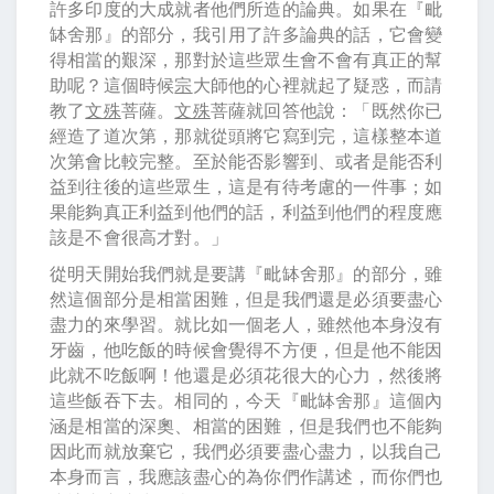
許多印度的大成就者他們所造的論典。如果在『毗
缽舍那』的部分，我引用了許多論典的話，它會變
得相當的艱深，那對於這些眾生會不會有真正的幫
助呢？這個時候
宗
大師他的心裡就起了疑惑，而請
教了
文殊
菩薩。
文殊
菩薩就回答他說：「既然你已
經造了道次第，那就從頭將它寫到完，這樣整本道
次第會比較完整。至於能否影響到、或者是能否利
益到往後的這些眾生，這是有待考慮的一件事；如
果能夠真正利益到他們的話，利益到他們的程度應
該是不會很高才對。」
從明天開始我們就是要講『毗缽舍那』的部分，雖
然這個部分是相當困難，但是我們還是必須要盡心
盡力的來學習。就比如一個老人，雖然他本身沒有
牙齒，他吃飯的時候會覺得不方便，但是他不能因
此就不吃飯啊！他還是必須花很大的心力，然後將
這些飯吞下去。相同的，今天『毗缽舍那』這個內
涵是相當的深奧、相當的困難，但是我們也不能夠
因此而就放棄它，我們必須要盡心盡力，以我自己
本身而言，我應該盡心的為你們作講述，而你們也