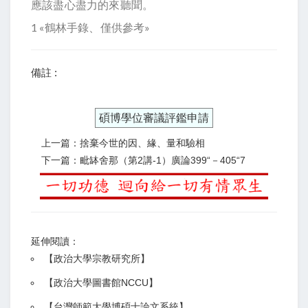
應該盡心盡力的來聽聞。
1 «鶴林手錄、僅供參考»
備註 :
碩博學位審議評鑑申請
上一篇：捨棄今世的因、緣、量和驗相
下一篇：毗缽舍那（第2講-1）廣論399“－405“7
延伸閱讀：
【
政治大學宗教研究所
】
【政治大學圖書館NCCU
】
【
台灣師範大學博碩士論文系統
】