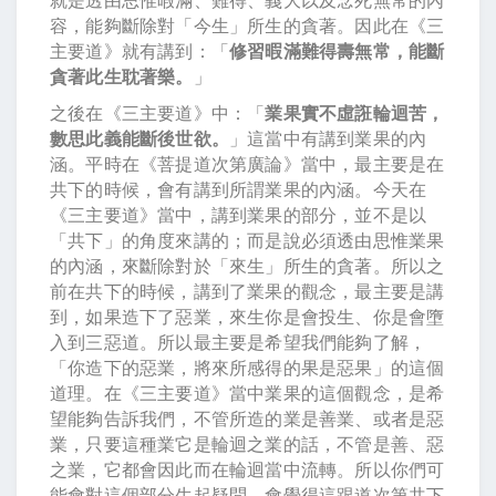
容，能夠斷除對「今生」所生的貪著。因此在《三
主要道》就有講到：「
修習暇滿難得壽無常，能斷
貪著此生耽著樂。
」
之後在《三主要道》中：「
業果實不虛誑輪迴苦，
數思此義能斷後世欲。
」這當中有講到業果的內
涵。平時在《菩提道次第廣論》當中，最主要是在
共下的時候，會有講到所謂業果的內涵。今天在
《三主要道》當中，講到業果的部分，並不是以
「共下」的角度來講的；而是說必須透由思惟業果
的內涵，來斷除對於「來生」所生的貪著。所以之
前在共下的時候，講到了業果的觀念，最主要是講
到，如果造下了惡業，來生你是會投生、你是會墮
入到三惡道。所以最主要是希望我們能夠了解，
「你造下的惡業，將來所感得的果是惡果」的這個
道理。在《三主要道》當中業果的這個觀念，是希
望能夠告訴我們，不管所造的業是善業、或者是惡
業，只要這種業它是輪迴之業的話，不管是善、惡
之業，它都會因此而在輪迴當中流轉。所以你們可
能會對這個部分生起疑問，會覺得這跟道次第共下