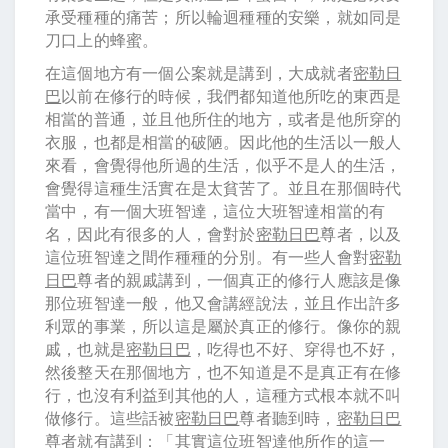
承受種種的痛苦；所以輪迴種種的安樂，就如同是
刀口上的蜂蜜。
在這個地方有一個公案就是講到，大成就者
密勒日
巴
以前在修行的時候，我們都知道他所吃的東西是
相當的普通，並且他所住的地方，或者是他所穿的
衣服，也都是相當的破陋。因此他的生活以一般人
來看，會覺得他所過的生活，似乎不是人的生活，
會覺得這種生活實在是太貧苦了。並且在那個時代
當中，有一個大班智達，這位大班智達相當的有
名，因此有很多的人，會對於
密勒日巴
尊者，以及
這位班智達之間作種種的分別。有一些人會對
密勒
日巴
尊者的親戚講到，一個真正的修行人應該是像
那位班智達一般，他又會講經說法，並且作出許多
利眾的事業，所以這是屬於真正的修行。像你的親
戚，也就是
密勒日巴
，吃得也不好、穿得也不好，
然後整天在那個地方，也不知道是不是真正有在修
行，也沒有利益到其他的人，這種方式根本就不叫
做修行。這些話被
密勒日巴
尊者聽到時，
密勒日巴
尊者就有講到：「其實這位班智達他所作的這一