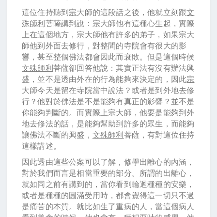
這位住持聽到
宗
大師的這段話之後，他就立刻跟
文
殊師利
菩薩講到說：
宗
大師他有這種心生起，實際
上在這個地方，
宗
大師他有許多的弟子，如果
宗
大
師他到外面去修行，對整間的寺院會有很大的影
響，甚至整個佛法都會因此而衰敗。但是這個時候
文殊師利
菩薩卻回答他說：其實正法有沒有辦法興
盛，並不是透由外在的行為能夠來決定的，因此
宗
大師今天是留在寺院當中說法？或者是到外地去修
行？他對於佛法是不是能夠有真正的影響？並不是
你能夠判斷的。而實際上
宗
大師，他要是能夠到外
地去修法的話，是能夠幫助到許多的眾生，而能夠
讓佛法不斷的興盛，
文殊師利
菩薩，有對這位住持
這樣講述。
因此透由這些公案可以了解，修學出離心的內涵，
對於我們而言是相當重要的部分。所謂的出離心，
就如同之前有講到的，當你看到輪迴種種的安樂，
或者是種種的圓滿受用時，都會覺得這一切只不過
是痛苦的本質。就比如生了重病的人，當這個病人