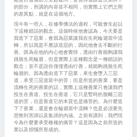
的部分，所講的內容並不相同，但實際上它們之間
的差異點，就是在這個地方。
現今有一些人，在修學佛法的過程，可能會生起以
下這種錯誤的觀念。這個時候他會認為，今天要是
我造下了惡業，會因為惡業讓我在生死輪迴當中流
轉，所以我是不應該造惡的，因此他會去不斷的行
善。因為在他的內心他會覺得，透由行善能夠讓我
跳脫生死輪迴，但是實際上這種觀念是一種錯誤的
觀念；並不是說你僅僅透由行善，就能夠跳脫生死
輪迴的。因為透由造下了惡業，來生會墮入三惡
道，承受三惡道當中的苦；但是所造的善業，要是
流轉生死的善業的話，實際上這種善業只會讓我們
投生在善道。投生在善道，它只是暫時的脫離三惡
道的苦，但是善道它的本質也是痛苦的。為什麼造
下了善業，還是會在輪迴當中流轉？也是必須要先
思惟到苦諦以及集諦的內涵。之前有講到，我們現
今為什麼要承受種種的痛苦？這是因為之前所造的
業以及煩惱所形成的。