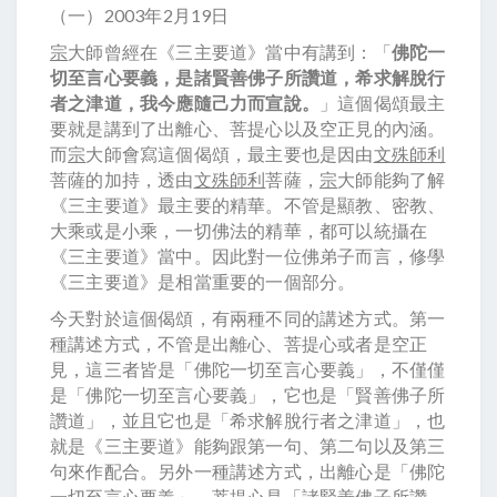
（一）2003年2月19日
宗
大師曾經在《三主要道》當中有講到：「
佛陀一
切至言心要義，是諸賢善佛子所讚道，希求解脫行
者之津道，我今應隨己力而宣說。
」這個偈頌最主
要就是講到了出離心、菩提心以及空正見的內涵。
而
宗
大師會寫這個偈頌，最主要也是因由
文殊師利
菩薩的加持，透由
文殊師利
菩薩，
宗
大師能夠了解
《三主要道》最主要的精華。不管是顯教、密教、
大乘或是小乘，一切佛法的精華，都可以統攝在
《三主要道》當中。因此對一位佛弟子而言，修學
《三主要道》是相當重要的一個部分。
今天對於這個偈頌，有兩種不同的講述方式。第一
種講述方式，不管是出離心、菩提心或者是空正
見，這三者皆是「佛陀一切至言心要義」，不僅僅
是「佛陀一切至言心要義」，它也是「賢善佛子所
讚道」，並且它也是「希求解脫行者之津道」，也
就是《三主要道》能夠跟第一句、第二句以及第三
句來作配合。另外一種講述方式，出離心是「佛陀
一切至言心要義」，菩提心是「諸賢善佛子所讚