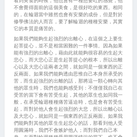
看到美食的時候，他也會有一種想要吐的感覺，他
不會覺得面前的這個美食，是很好吃的東西。相同
的，在輪迴當中雖然也會有安樂的成份，但是對於
修學佛法的人而言，要了解輪迴的種種安樂，其實
它的本質是痛苦的。
如果我們能夠生起強烈的出離心，在這個之上要生
起菩提心，並不是相當困難的一件事情。因為如果
能有強烈的出離心，藉由此就能夠很容易的生起大
悲心，而大悲心正是生起菩提心的根本，所以出離
心以及大悲心這兩者之間，就如同是一個東西的正
反兩面。如果我們能夠透由思惟自己本身所承受的
苦，而生起強烈的出離的話，那將這一顆心轉向其
他的眾生時，我們也能夠感受到：不僅僅我自己在
受苦的當下會有苦受生起，其他的眾生也如同我一
般，在承受輪迴種種痛苦逼迫時，也是會有苦受生
起，而對於他人會生起強烈的大悲，所以出離心以
及大悲心，就如同是一個東西的正反兩面。如果我
們能夠對其他的眾生生起悲心的話，那看到他人受
用圓滿時，我們不會嫉妒他人；而對我們自己本
身，在面對輪迴種種受用圓滿情況的當下，也不會