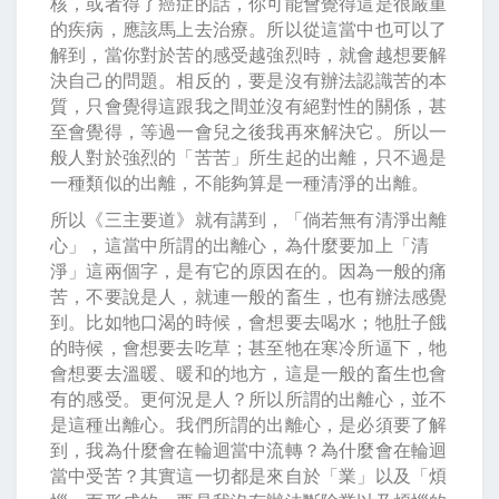
核，或者得了癌症的話，你可能會覺得這是很嚴重
的疾病，應該馬上去治療。所以從這當中也可以了
解到，當你對於苦的感受越強烈時，就會越想要解
決自己的問題。相反的，要是沒有辦法認識苦的本
質，只會覺得這跟我之間並沒有絕對性的關係，甚
至會覺得，等過一會兒之後我再來解決它。所以一
般人對於強烈的「苦苦」所生起的出離，只不過是
一種類似的出離，不能夠算是一種清淨的出離。
所以《三主要道》就有講到，「倘若無有清淨出離
心」，這當中所謂的出離心，為什麼要加上「清
淨」這兩個字，是有它的原因在的。因為一般的痛
苦，不要說是人，就連一般的畜生，也有辦法感覺
到。比如牠口渴的時候，會想要去喝水；牠肚子餓
的時候，會想要去吃草；甚至牠在寒冷所逼下，牠
會想要去溫暖、暖和的地方，這是一般的畜生也會
有的感受。更何況是人？所以所謂的出離心，並不
是這種出離心。我們所謂的出離心，是必須要了解
到，我為什麼會在輪迴當中流轉？為什麼會在輪迴
當中受苦？其實這一切都是來自於「業」以及「煩