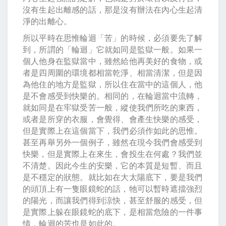
沒有生起出離感的話，那是沒有辦法在內心生起清
淨的出離心。
所以平時在思惟輪迴「苦」的時候，必須要先了解
到，所謂的「輪迴」它就如同是監獄一般。如果一
個人他身在監獄當中，雖然給他再美好的食物，或
者是四周圍的環境都相當乾淨、相當清潔，但是因
為他住的地方是監獄，所以住在當中的這個人，他
是不會感受到快樂的。相同的，在輪迴當中流轉，
就如同是在牢獄受苦一般，縱使我們所吃的東西，
或者是所穿的衣服，會覺得、會產生快樂的感受，
但是實際上在這個當下，我們必須作如此的思惟。
甚至再舉另外一個例子，雖然在現今我們會感受到
快樂，但是實際上在來生，會投生在何處？我們並
不清楚。因此今生的安樂，它的本質是短暫、而且
是不穩定的狀態。就比如在大太陽底下，要是我們
的頭頂上有一隻眼鏡蛇的話，牠可以暫時遮擋強烈
的陽光，而讓我們得到涼快，甚至舒服的感受，但
是實際上躲在眼鏡蛇的底下，是相當危險的一件事
情，輪迴的苦也是如此的。