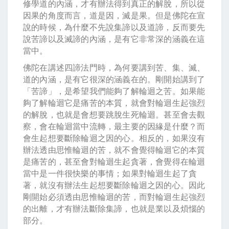
修學道的內涵，才有辦法得到真正的解脫，所以從
因果的角度而言，道是因，滅是果。但是佛陀在宣
說的時候，為什麼不先說集諦以及道諦，反而要先
說苦諦以及滅諦的內涵，是有它非常深的涵義在這
當中。
佛陀在講述四諦法門時，為何要講到苦、集、滅、
道的內涵，是有它很深的涵義在的。剛開始講到了
「苦諦」，是希望我們能夠了解輪迴之苦。如果能
夠了解輪迴它是痛苦的本質，就會對輪迴生起強烈
的解脫，也就是會想要跳脫生死輪迴。甚至會去觀
察，會在輪迴當中流轉，最主要的因緣是什麼？而
會生起想要斷除輪迴之因的心。相反的，如果沒有
辦法透由思惟輪迴的苦，就不會覺得輪迴它的本質
是痛苦的，甚至會對輪迴生起貪著，會覺得在輪迴
當中是一件很快樂的事情；如果對輪迴生起了貪
著，就沒有辦法生起想要斷除輪迴之因的心。因此
剛開始必須透由思惟輪迴的苦，而對輪迴生起強烈
的出離，才有辦法斷除集諦，也就是業以及煩惱的
部分。