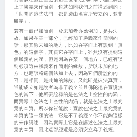
上了勝義來作簡別，也就如同我們之前講述到的：
「世間的這些法門，都是透由名言所安立的，並非
勝義」。
若有一處已加簡別，於未加者亦應例加，是共法
故。如果在某一部分，已經加了勝義來作簡別的
話，那其餘未加的地方，比如在字面上有談到「無
色」的這個字，其實它在字面上，雖然沒有提到這
個勝義的內涵，但是因為在某一個地方，已經有談
到必須透由勝義來作簡別的緣故，所以未加的地
方，也應該將這個法加上去，因為它們所詮的內
容，是相同、是共通的緣故。又此即是彼法真實，
豈能成立如是說者為非了義？並且佛陀衪在宣說無
色的當下，他所要詮釋的是色法之上空性的內涵，
而實際上色法之上空性的內涵，就是色法之上最究
竟的本質。所以你豈能說：宣說色法之上最究竟的
本質的這一類的法，它是不了義經？你不能夠這樣
的來作講述，因為實際上它是在講述色法之上最究
竟的本質，因此這部經還是必須安立為了義經。