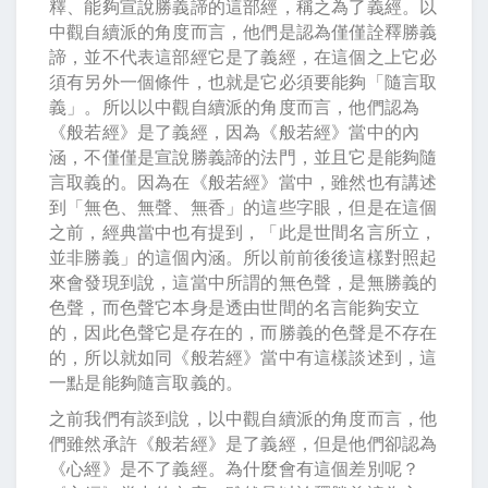
釋、能夠宣說勝義諦的這部經，稱之為了義經。以
中觀自續派的角度而言，他們是認為僅僅詮釋勝義
諦，並不代表這部經它是了義經，在這個之上它必
須有另外一個條件，也就是它必須要能夠「隨言取
義」。所以以中觀自續派的角度而言，他們認為
《般若經》是了義經，因為《般若經》當中的內
涵，不僅僅是宣說勝義諦的法門，並且它是能夠隨
言取義的。因為在《般若經》當中，雖然也有講述
到「無色、無聲、無香」的這些字眼，但是在這個
之前，經典當中也有提到，「此是世間名言所立，
並非勝義」的這個內涵。所以前前後後這樣對照起
來會發現到說，這當中所謂的無色聲，是無勝義的
色聲，而色聲它本身是透由世間的名言能夠安立
的，因此色聲它是存在的，而勝義的色聲是不存在
的，所以就如同《般若經》當中有這樣談述到，這
一點是能夠隨言取義的。
之前我們有談到說，以中觀自續派的角度而言，他
們雖然承許《般若經》是了義經，但是他們卻認為
《心經》是不了義經。為什麼會有這個差別呢？