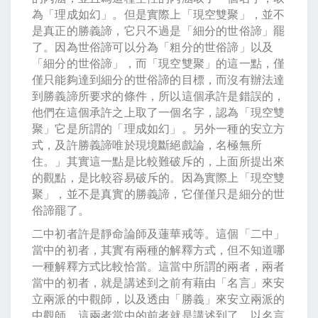
為「理成如幻」。但是實際上「現空雙聚」，並不
是真正的勝義諦，它只不過是「細分的世俗諦」罷
了。因為世俗諦可以分為「粗分的世俗諦」以及
「細分的世俗諦」，而「現空雙聚」的這一點，僅
僅只能夠達到細分的世俗諦的目標，而沒有辦法達
到勝義諦所要求的條件，所以這個承許是錯誤的，
他們在這個承許之上取了一個名字，認為「現空雙
聚」它是所謂的「理成如幻」。另外一種的安立方
式，及許勝義諦唯於現境斷絕戲論，名極無所
住。」其實這一點是比較難破斥的，上面所提出來
的觀點，是比較容易破斥的。因為實際上「現空雙
聚」，並不是真實的勝義諦，它僅僅只是細分的世
俗諦罷了。
二中初者許是靜命論師及蓮華戒等。這個「二中」
當中的初者，其實有兩種的解釋方式，但不知道哪
一種解釋方式比較恰當。這當中所謂的兩者，兩者
當中的初者，就是講述到之前有藉由「名言」來安
立兩派的中觀師，以及透由「勝義」來安立兩派的
中觀師，這兩者當中的前者就是講述到了，以名言