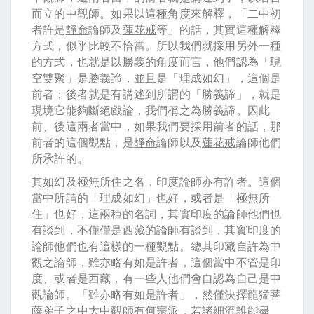
而立的中觀師。如果以這種角度來解釋，「二中初
者許是
靜命
論師及
蓮花戒
等」的話，其實這種解釋
方式，似乎比較不恰當。所以我們就採用另外一種
的方式，也就是以勝義的角度而言，他們認為「現
空雙聚」是勝義諦，並且是「理成如幻」，這個是
前者；後者就是有講述到所謂的「勝義諦」，就是
現境它能夠斷絕戲論，我們稱之為勝義諦。因此
前、後這兩者當中，如果我們要採用前者的話，那
前者的這個觀點，是
靜命
論師以及
蓮花戒
論師他們
所承許的。
其如幻及極無所住之名，印度論師亦有許者。這個
當中所謂的「理成如幻」也好，或者是「極無所
住」也好，這兩種的名詞，其實印度的論師他們也
有談到，不僅僅是西藏的論師有談到，其實印度的
論師他們也有這樣的一種觀點。總其印藏自許為中
觀之論師，雖亦略有如是許者，這個當中不管是印
度、或者是西藏，有一些人他們會自認為自己是中
觀論師。「雖亦略有如是許者」，然僅決擇龍猛菩
薩弟子之中大中觀師有何宗派，若諸細流誰能盡