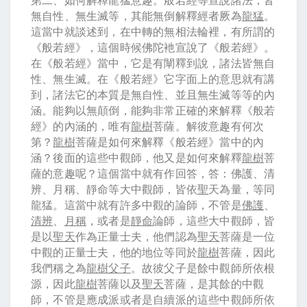
無自性、無生滅等，其能無倒解釋經者厥為
龍猛
。
這當中就談述到，在中轉的無相法輪裡，有所謂的
《般若經》，這個時候佛陀衪宣說了《般若經》。
在《般若經》當中，它是有闡釋到說，諸法皆無自
性、無生滅。在《般若經》它字面上的意思就有講
到，諸法它的本質是無自性、並且無生滅等等的內
涵。能夠以無顛倒，能夠非常正確的來解釋《般若
經》的內涵的，唯有
龍樹
菩薩。解彼意趣有何次
第？
龍樹
菩薩是如何來解釋《般若經》當中的內
涵？後面的這些中觀師，他又是如何來解釋
龍樹
菩
薩的意趣呢？這個當中就有作回答，答：佛護、清
辨、月稱、靜命等大中觀師，皆依
聖
天為量，等同
龍猛。這當中就有許多中觀的論師，不管是
佛護
、
清辨
、
月稱
，或者是
靜命
論師，這些大中觀師，皆
是以
聖天
作為正量士夫，他們認為
聖天
菩薩是一位
中觀的正量士夫，他的地位等同於
龍樹
菩薩，因此
我們稱之為
龍樹父子
。故彼父子是餘中觀師所依根
源，因此
龍樹
菩薩以及
聖天
菩薩，是其餘的中觀
師，不管是應成派或者是自續派的這些中觀師所依