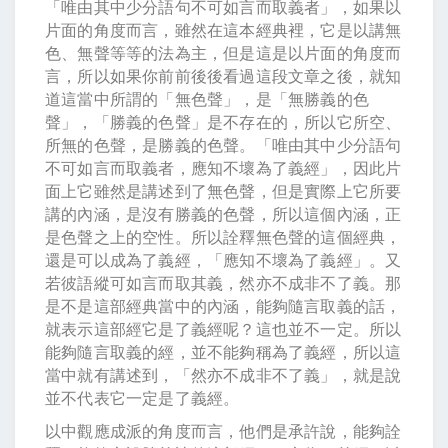
「唯由其中少分語句不可如言而取義者」，如果以
片面的角度而言，雖然在這本經典裡，它是以講無
色、無聲等等的法為主，但是這是以片面的角度而
言，所以如果你前前後後看過這段文章之後，就知
道這當中所謂的「無色聲」，是「無勝義的色
聲」，「勝義的色聲」是不存在的，所以它所空、
所無的色聲，是勝義的色聲。「唯由其中少分語句
不可如言而取義者，應知不壞為了義經」，因此片
面上它雖然是講述到了無色聲，但是實際上它所要
講的內涵，是沒有勝義的色聲，所以這個內涵，正
是色聲之上的空性。所以詮釋無色聲的這個經典，
還是可以成為了義經，「應知不壞為了義經」。又
若彼語縱可如言而取其義，然亦不成非不了義。那
是不是這部經典當中的內涵，能夠隨言取義的話，
就表示這部經它是了義經呢？這也並不一定。所以
能夠隨言取義的經，並不能夠稱為了義經，所以這
當中就有講述到，「然亦不成非不了義」，就是說
並不代表它一定是了義經。
以中觀應成派的角度而言，他們是承許說，能夠詮