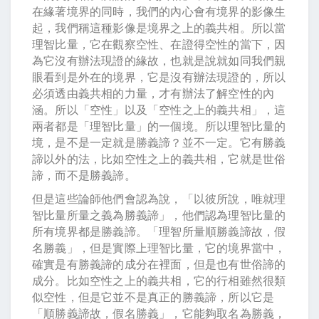
在緣著境界的同時，我們的內心會有境界的影像生
起，我們稱這種影像是境界之上的義共相。所以當
理智比量，它在觀察空性、在證得空性的當下，因
為它沒有辦法現證的緣故，也就是說就如同我們親
眼看到是外在的境界，它是沒有辦法現證的，所以
必須透由義共相的力量，才有辦法了解空性的內
涵。所以「空性」以及「空性之上的義共相」，這
兩者都是「理智比量」的一個境。所以理智比量的
境，是不是一定就是勝義諦？並不一定。它有勝義
諦以外的法，比如空性之上的義共相，它就是世俗
諦，而不是勝義諦。
但是這些論師他們會認為說，「以彼所說，唯就理
智比量所量之義為勝義諦」，他們認為理智比量的
所有境界都是勝義諦。「理智所量順勝義諦故，假
名勝義」，但是實際上理智比量，它的境界當中，
確實是有勝義諦的成分在裡面，但是也有世俗諦的
成分。比如空性之上的義共相，它的行相雖然很類
似空性，但是它並不是真正的勝義諦，所以它是
「順勝義諦故，假名勝義」，它能夠取名為勝義，