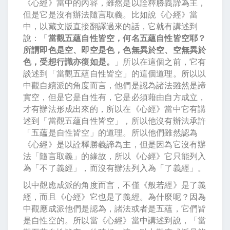
《心經》當中的內容，雖然是以詮釋勝義諦為主，
但是它是沒有辦法隨言取義。比如說《心經》當
中，以藏文版直接翻譯過來的話，它就有講述到
說：「
當觀五蘊自性皆空，何名五蘊自性皆空耶？
所謂即色是空、即空是色，色無異於空、空無異於
色，受想行識亦復如是。
」所以在這個之前，它有
談述到「當觀五蘊自性皆空」的這個道理。所以以
中觀自續派的角度而言，他們是認為諸法雖然是諦
實空，但是它是自性有，它是必須藉由自方成立，
才有辦法形成出來的，所以在《心經》當中它有講
述到「當觀五蘊自性皆空」，所以他沒有辦法承許
「五蘊是自性皆空」的道理。所以他們雖然認為
《心經》是以詮釋勝義諦為主，但是因為它沒有辦
法「隨言取義」的緣故，所以《心經》它只能列入
為「不了義經」，而沒有辦法列入為「了義經」。
以中觀應成派的角度而言，不僅《般若經》是了義
經，而且《心經》它也是了義經。為什麼呢？因為
中觀應成派他們是認為，諸法或者是五蘊，它們皆
是自性空的。所以當《心經》當中講述到說，「當