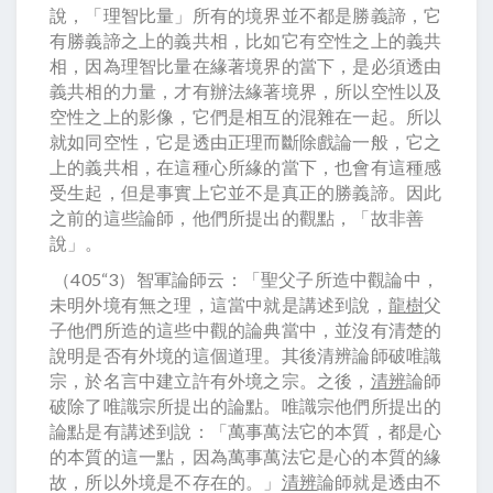
說，「理智比量」所有的境界並不都是勝義諦，它
有勝義諦之上的義共相，比如它有空性之上的義共
相，因為理智比量在緣著境界的當下，是必須透由
義共相的力量，才有辦法緣著境界，所以空性以及
空性之上的影像，它們是相互的混雜在一起。所以
就如同空性，它是透由正理而斷除戲論一般，它之
上的義共相，在這種心所緣的當下，也會有這種感
受生起，但是事實上它並不是真正的勝義諦。因此
之前的這些論師，他們所提出的觀點，「故非善
說」。
（405“3）智軍論師云：「聖父子所造中觀論中，
未明外境有無之理，這當中就是講述到說，
龍樹
父
子他們所造的這些中觀的論典當中，並沒有清楚的
說明是否有外境的這個道理。其後清辨論師破唯識
宗，於名言中建立許有外境之宗。之後，
清辨
論師
破除了唯識宗所提出的論點。唯識宗他們所提出的
論點是有講述到說：「萬事萬法它的本質，都是心
的本質的這一點，因為萬事萬法它是心的本質的緣
故，所以外境是不存在的。」
清辨
論師就是透由不