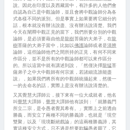
說。因此在印度以及西藏當中，有許多的人他們會
自認為自己是中觀論師，並且會將中觀論師分為各
式各樣不同的派別。但是事實上如果要將它細分的
話，根本就沒有辦法說盡、沒有辦法說清楚。我們
今天在闡釋中觀正見的當下，我們所要分別的中觀
論師，是必須要藉由他是
龍樹
菩薩的大弟子，在
龍
樹
菩薩的大弟子當中，比如以
佛護
論師或者是
清辨
論師，這些論師他們之間所持的正見，有何不同來
作區分，並不是所有的中觀論師都可以來作區分
的。所以這當中就有講述到說，「然僅決擇
龍猛
菩
薩弟子之中大中觀師有何宗派，若諸細流誰能盡
說」，如果我們將所有的中觀師統攝起來，然後一
一的去命名的話，實際上是沒有辦法說清楚的。
又其覺慧大譯師云，接下來有一位大成就者，他名
叫
覺慧
大譯師，
覺慧
大譯師他有談到：「就勝義門
所立二宗，是令愚者覺其希有。」實際上之前透由
勝義，而安立了兩種不同的勝義諦，也就是「現空
雙聚」以及「現境斷絕戲論」的這兩種勝義諦，其
實這種安立方式，只不過是想要欺騙愚者罷了，它