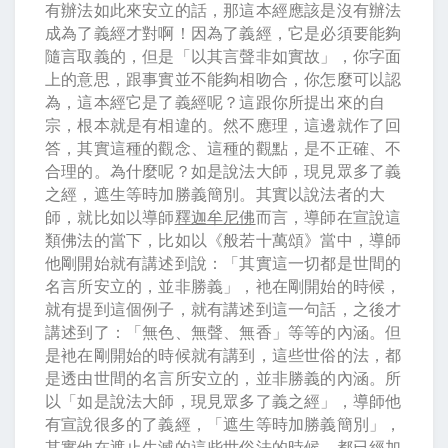
有辦法如此來安立的話，那這本經應該是沒有辦法
成為了義經才對啊！因為了義經，它是必須要能夠
隨言取義的，但是「以其言聲非如實故」，你字面
上的意思，跟事實並不能夠相吻合，你怎麼可以認
為，這本經它是了義經呢？這跟你所提出來的自
宗，根本就是有相違的。然不應理，這邊就作了回
答，其實這種的觀念、這種的觀點，是不正確、不
合理的。為什麼呢？如是說法大師，現見眾多了義
之經，遮生等時加勝義簡別。其實以說法者的大
師，就比如以導師
釋迦牟尼佛
而言，導師在宣說這
類佛法的當下，比如以《般若十萬頌》當中，導師
他剛開始就有講述到說：「其實這一切都是世間的
名言所安立的，並非勝義」，衪在剛開始的時候，
就有提到這個例子，就有講述到這一句話，之後才
講述到了：「無色、無聲、無香」等等的內涵。但
是衪在剛開始的時候就有講到，這些世俗的法，都
是透由世間的名言所安立的，並非勝義的內涵。所
以「如是說法大師，現見眾多了義之經」，導師他
有宣說很多的了義經，「遮生等時加勝義簡別」，
其實他在遮止生滅的這些世俗法的時候，都已經加