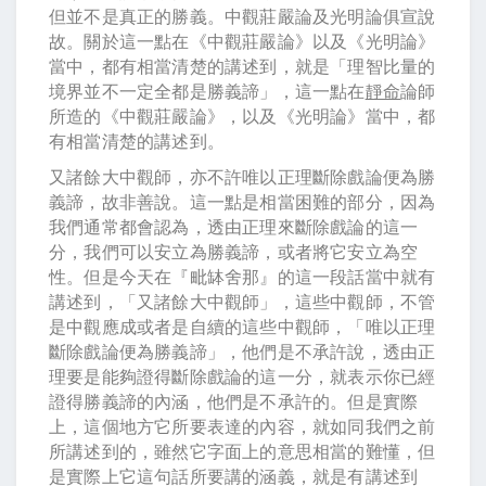
但並不是真正的勝義。中觀莊嚴論及光明論俱宣說
故。關於這一點在《中觀莊嚴論》以及《光明論》
當中，都有相當清楚的講述到，就是「理智比量的
境界並不一定全都是勝義諦」，這一點在
靜命
論師
所造的《中觀莊嚴論》，以及《光明論》當中，都
有相當清楚的講述到。
又諸餘大中觀師，亦不許唯以正理斷除戲論便為勝
義諦，故非善說。這一點是相當困難的部分，因為
我們通常都會認為，透由正理來斷除戲論的這一
分，我們可以安立為勝義諦，或者將它安立為空
性。但是今天在『毗缽舍那』的這一段話當中就有
講述到，「又諸餘大中觀師」，這些中觀師，不管
是中觀應成或者是自續的這些中觀師，「唯以正理
斷除戲論便為勝義諦」，他們是不承許說，透由正
理要是能夠證得斷除戲論的這一分，就表示你已經
證得勝義諦的內涵，他們是不承許的。但是實際
上，這個地方它所要表達的內容，就如同我們之前
所講述到的，雖然它字面上的意思相當的難懂，但
是實際上它這句話所要講的涵義，就是有講述到