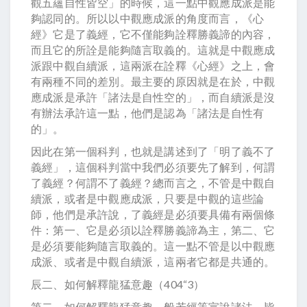
觀五蘊自性皆空」的時候，這一點中觀應成派是能
夠認同的。所以以中觀應成派的角度而言，《心
經》它是了義經，它不僅能夠詮釋勝義諦的內容，
而且它的所詮是能夠隨言取義的。這就是中觀應成
派跟中觀自續派，這兩派在詮釋《心經》之上，會
有兩種不同的差別。最主要的原因就是在於，中觀
應成派是承許「諸法是自性空的」，而自續派是沒
有辦法承許這一點，他們是認為「諸法是自性有
的」。
因此在第一個科判，也就是講述到了「明了義不了
義經」，這個科判當中我們必須要先了解到，何謂
了義經？何謂不了義經？總而言之，不管是中觀自
續派，或者是中觀應成派，只要是中觀的這些論
師，他們是承許說，了義經是必須要具備有兩個條
件：第一、它是必須以詮釋勝義諦為主，第二、它
是必須要能夠隨言取義的。這一點不管是以中觀應
成派、或者是中觀自續派，這兩者它都是共通的。
辰二、如何解釋龍猛意趣（404“3）
第二、如何解釋龍猛意趣。般若經等宣說諸法，皆