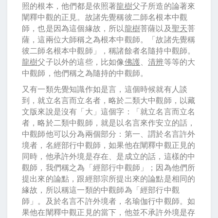
照的根本，他們都是依照著
龍樹
父子所造的論著來
闡釋中觀的正見。故諸先覺稱彼二師名根本中觀
師，也是因為這個緣故，所以
龍樹
菩薩以及
聖天
菩
薩，這兩位大師稱之為根本中觀師。「故諸先覺稱
彼二師名根本中觀師」，稱諸餘者名隨持中觀師。
龍樹
父子以外的這些，比如像
佛護
、
清辨
等等的大
中觀師，他們稱之為隨持的中觀師。
又有一類先覺知識作如是言，這個時候就有人談
到，就立名言而立名者，略於二類大中觀師，以藏
文版來說是沒有「大」這個字：「就立名言而立名
者，略於二類中觀師，就是以名言來作安立的話，
中觀師他可以分為兩個部分：第一、謂於名言許外
境者，名經部行中觀師，如果他在闡釋中觀正見的
同時，他承許外境是存在、是成立的話，這樣的中
觀師，我們稱之為「經部行中觀師」；因為他們所
提出來的論點，跟經部宗所提出來的論點是相同的
緣故，所以稱這一類的中觀師為「經部行中觀
師」。及於名言不許外境者，名瑜伽行中觀師。如
果他在闡釋中觀正見的當下，他並不承許外境是存