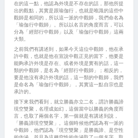
在的這一點，他認為外境是不存在的話，那他所提
出的觀點，其實是跟瑜伽行，也就是唯識的這些中
觀師是相同的，所以這一派的中觀師，我們命名為
「瑜伽行中觀師」。所以以名言的角度而言，可以
分為「經部行中觀師」以及「瑜伽行中觀師」這兩
大類。
之前我們有講述到，如果今天這位中觀師，他在承
許中觀，也就是他在宣說中觀正見的當下，他要是
能夠承許外境是存在、或者外境是實有的話，這一
類的中觀師，是名為「經部行中觀師」；相反的，
要是他沒有承許外境的話，這一類的中觀師，我們
是命名為「瑜伽行中觀師」，其實這一點自宗也是
承許的。
接下來我們看到，就立勝義亦立二名，謂許勝義諦
現空雙聚，名理成如幻，這個當中以勝義的角度而
言，也取了兩個名字，第一個就是有講述到說，
「勝義諦現空雙聚」。這個時候他們認為有一派的
中觀師，他們認為「現空雙聚」是勝義諦、是空性
的內涵，並且為這種空性的內涵取了一個名字，取