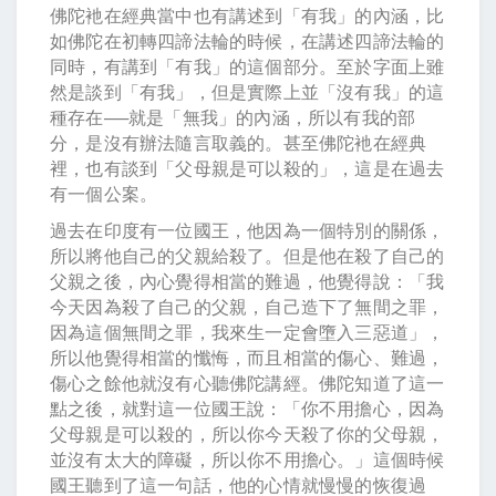
佛陀衪在經典當中也有講述到「有我」的內涵，比
如佛陀在初轉四諦法輪的時候，在講述四諦法輪的
同時，有講到「有我」的這個部分。至於字面上雖
然是談到「有我」，但是實際上並「沒有我」的這
種存在──就是「無我」的內涵，所以有我的部
分，是沒有辦法隨言取義的。甚至佛陀衪在經典
裡，也有談到「父母親是可以殺的」，這是在過去
有一個公案。
過去在印度有一位國王，他因為一個特別的關係，
所以將他自己的父親給殺了。但是他在殺了自己的
父親之後，內心覺得相當的難過，他覺得說：「我
今天因為殺了自己的父親，自己造下了無間之罪，
因為這個無間之罪，我來生一定會墮入三惡道」，
所以他覺得相當的懺悔，而且相當的傷心、難過，
傷心之餘他就沒有心聽佛陀講經。佛陀知道了這一
點之後，就對這一位國王說：「你不用擔心，因為
父母親是可以殺的，所以你今天殺了你的父母親，
並沒有太大的障礙，所以你不用擔心。」這個時候
國王聽到了這一句話，他的心情就慢慢的恢復過