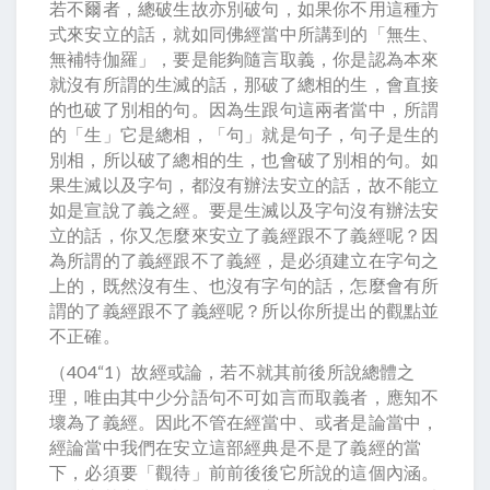
若不爾者，總破生故亦別破句，如果你不用這種方
式來安立的話，就如同佛經當中所講到的「無生、
無補特伽羅」，要是能夠隨言取義，你是認為本來
就沒有所謂的生滅的話，那破了總相的生，會直接
的也破了別相的句。因為生跟句這兩者當中，所謂
的「生」它是總相，「句」就是句子，句子是生的
別相，所以破了總相的生，也會破了別相的句。如
果生滅以及字句，都沒有辦法安立的話，故不能立
如是宣說了義之經。要是生滅以及字句沒有辦法安
立的話，你又怎麼來安立了義經跟不了義經呢？因
為所謂的了義經跟不了義經，是必須建立在字句之
上的，既然沒有生、也沒有字句的話，怎麼會有所
謂的了義經跟不了義經呢？所以你所提出的觀點並
不正確。
（404“1）故經或論，若不就其前後所說總體之
理，唯由其中少分語句不可如言而取義者，應知不
壞為了義經。因此不管在經當中、或者是論當中，
經論當中我們在安立這部經典是不是了義經的當
下，必須要「觀待」前前後後它所說的這個內涵。