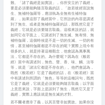
難。「諸了義經是如實說」，你所安立的了義經，
要是必須要能夠隨言取義的話，「故若彼經宣說無
生、無補特伽羅等，應須執為全無有生補特伽
羅」，如果這部了義經當中，它所詮的內容是講述
到了無生、或者是無補特伽羅的話，那既然它是了
義經，它就是必須要隨言取義。這樣來說的話，就
如同它在字面上，它講述到了無生滅、無有情、無
補特伽羅，這個時候是不是一切的生滅、一切的有
情，甚至補特伽羅都是不存在的呢？實際上現今有
很多的人，就是持著這種觀念，他會認為萬事萬
法，它都是不存在的。為什麼呢？因為在《般若
經》當中有講述到，無色、聲、香、味、觸、法等
等，就是「諸法它都是不存在的」。他們會認為，
既然《般若經》它是了義經的話，在《般若經》當
中有講述到所謂的「無色」等等的這種詞句，既然
它是了義經，它就是必須要能夠隨言取義；以字面
上意思來說，字面上是談到了無生，既然它又是了
義經，實際上應該就是無生滅的才對。
若不爾者應非了義，以其言聲非如實故。如果你沒