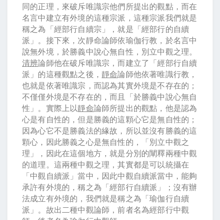
同的正理，來破斥唯識宗他們所提出的觀點，而在
名言中建立有外境的這種宗派，這種宗派我們就是
稱之為「經部行自續宗」，就是「經部行的自續
派」。接下來，次靜命論師依瑜伽行教，於名言中
說無外境，於勝義中說心無自性，別立中觀之理。
清辨
論師他在破斥唯識宗，而建立了「經部行自續
派」的這種觀點之後，
靜命
論師他依著唯識行教，
也就是依著唯識宗，而認為其實外境是不存在的；
不僅僅外境是不存在的，而且「於勝義中說心無自
性」。實際上以
靜命
論師所提出的觀點，他是認為
心是有自性的，但是勝義的這顆心它是無自性的；
因為心它不是勝義法的緣故，所以並沒有勝義的這
顆心，因此勝義之心是無自性的，「別立中觀之
理」，因此在這個地方，就是分別的闡釋兩種中觀
的道理。這兩種中觀之理，其實都是可以統攝在
「中觀自續派」當中，因此中觀自續派當中，能夠
承許有外境的，稱之為「經部行自續派」；沒有辦
法成立有外境的，我們就是稱之為「瑜伽行自續
派」。故出二種中觀論師，前者名為經部行中觀