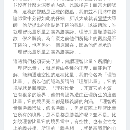
並沒有什麼太深奧的內涵。此說極善！而
宗
大師認
為，這樣的觀點是正確的觀點，我們並不用將中觀
論師當中分得如此的仔細，所以大成就者
覺慧
大譯
師，他所提出的論點是正確的觀點。以彼所說，唯
就理智比量所量之義為勝義諦。理智所量順勝義諦
故，假名勝義。為什麼之前他們所提出的觀點是不
正確的，也有另外一個原因在，因為他們是承許，
「理智比量所量之義為勝義諦」。
這邊我們必須要先了解，何謂理智比量？所謂的
「理智比量」，就是透由各種的正理，而能夠了
解、能夠通達空性的這種比量，我們命名為「理智
比量」。所以他們認為所謂的「理智比量」，它的
境界就是勝義諦。「理智比量」，其實它的本質，
它有很多的境界，他們會認為透由正理所生的這個
比量，它的境界完全都是勝義諦的內涵。「理智所
量順勝義諦故，假名勝義」，但是實際上理智比量
它所有的境界，是不是都是勝義諦呢？並不是。比
如說理智比量它的境界當中，有空性、也有空性之
上的義共相。所謂的「義共相」，就是當我們的心