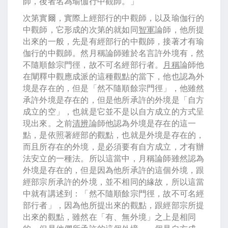
師，後者名為瑜伽行中觀師。」
次第實爾，實際上經部行的中觀師，以及瑜伽行的
中觀師，它形成的次第的就如同
智軍
論師，他所提
出來的一般，先是有經部行的中觀師，接著才有瑜
伽行的中觀師。然月稱論師雖於名言許外境有，然
不隨順餘宗門徑，故不可名經部行者。
月稱
論師他
在闡釋中觀應成派的這種觀點的當下，他也認為外
境是存在的，但是「然不隨順餘宗門徑」，他雖然
承許外境是存在的，但是他所承許的外境是「自方
成立的空」，也就是它並不是以自方成立的方式呈
現出來。之前
清辨
論師他認為外境是存在的這一
點，是依照著經部的觀點，也就是外境是存在的，
而且所存在的外境，是必須要有自方成立，才有辦
法安立的一種法。所以這當中，月稱論師雖然認為
外境是存在的，但是因為他所承許的這個外境，跟
經部宗所承許的外境，並不相同的緣故，所以這當
中就有講述到：「然不隨順餘宗門徑，故不可名經
部行者」，因為他所提出來的觀點，跟經部宗所提
出來的觀點，雖然在「有、無外境」之上是相同