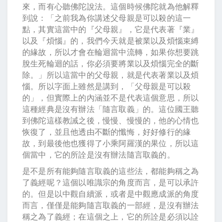
來，而有心聽佛陀說法。這個時候佛陀就為他解釋
到說：「之前我為你講述父母親是可以殺的這一
點，其實這當中的『父母親』，它是代表著『業』
以及『煩惱』的，我們今天就是被業以及煩惱束縛
的緣故，所以才會在輪迴當中流轉，如果你想要跳
脫生死輪迴的話，你必須要將業以及煩惱完全的斷
除。」所以這當中的父母親，就是代表著業以及煩
惱。所以字面上雖然是講到，「父母親是可以殺
的」，但實際上的內涵並不是代表這個意思，所以
這種經典是沒有辦法「隨言取義」的。這位國王聽
到佛陀這樣教誡之後，慢慢、慢慢的，他的心情也
恢復了，並且他透由不斷的懺悔，好好修行的緣
故，到最後他也獲得了小乘阿羅漢的果位，所以這
個當中，它的所詮是沒有辦法隨言取義的。
是不是所有能夠隨言取義的這些法，都能夠稱之為
了義經呢？這個以唯識宗的角度而言，是可以承許
的。但是以中觀自續派，或者是中觀應成派的角度
而言，僅僅是能夠隨言取義的一部經，是沒有辦法
稱之為了義經；在這個之上，它的所詮是必須以詮