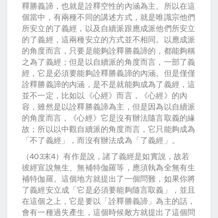
釋勝義諦，也就是詮釋空性的內涵為主。所以在這
個當中，有兩種不同的講述方式，就是唯識宗他們
所安立的了義經，以及自續派跟應成派他們所安立
的了義經，這兩種安立的方式並不相同。以應成派
的角度而言，只要是能夠詮釋勝義諦的，都能夠稱
之為了義經；但是以自續派的角度而言，一部了義
經，它是必須要能夠詮釋勝義諦的內涵。但是僅僅
詮釋勝義諦的內涵，是不是就能夠成為了義經，這
並不一定，比如以《心經》而言，《心經》的內
容，雖然是以詮釋勝義諦為主，但是因為以自續派
的角度而言，《心經》它是沒有辦法隨言取義的緣
故；所以以中觀自續派的角度而言，它只能夠成為
「不了義經」，而沒有辦法成為「了義經」。
（403末4）有作是說，諸了義經是如實說，故若
彼經宣說無生、無補特伽羅等，應須執為全無有生
補特伽羅。這個地方就提出了一個問難，如果你將
了義經安立成「它是必須要能夠隨言取義」，並且
在這個之上，它是要以「詮釋勝義諦」為主的話，
會有一種過失產生，這個時候敵方就提出了這個問