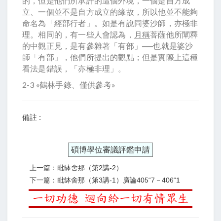
的，但是他們所承許的這個外境，一個是自方成
立、一個並不是自方成立的緣故，所以他並不能夠
命名為「經部行者」。如是有說同婆沙師，亦極非
理。相同的，有一些人會認為，
月稱
菩薩他所闡釋
的中觀正見，是有參雜著「有部」──也就是婆沙
師「有部」，他們所提出的觀點；但是實際上這種
看法是錯誤，「亦極非理」。
2-3 «鶴林手錄、僅供參考»
備註 :
碩博學位審議評鑑申請
上一篇：毗缽舍那（第2講-2）
下一篇：毗缽舍那（第3講-1）廣論405“7－406“1