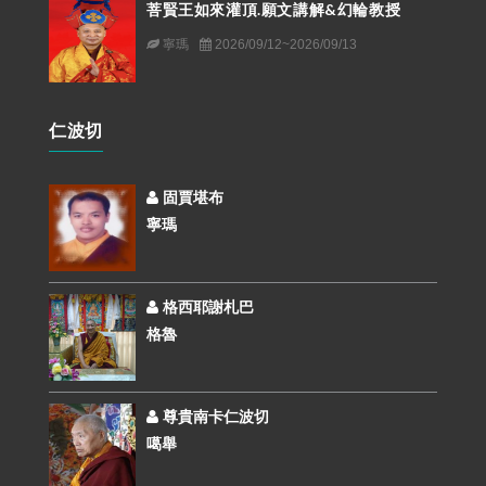
菩賢王如來灌頂.願文講解&幻輪教授
寧瑪
2026/09/12~2026/09/13
仁波切
固賈堪布
寧瑪
格西耶謝札巴
格魯
尊貴南卡仁波切
噶舉