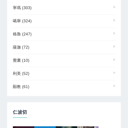
寧瑪
(303)
噶舉
(324)
格魯
(247)
薩迦
(72)
覺囊
(10)
利美
(52)
顯教
(61)
仁波切