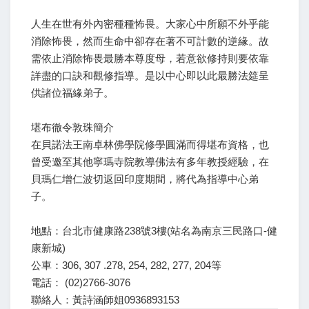
人生在世有外內密種種怖畏。大家心中所願不外乎能
消除怖畏，然而生命中卻存在著不可計數的逆緣。故
需依止消除怖畏最勝本尊度母，若意欲修持則要依靠
詳盡的口訣和觀修指導。是以中心即以此最勝法筵呈
供諸位福緣弟子。
堪布徹令敦珠簡介
在貝諾法王南卓林佛學院修學圓滿而得堪布資格，也
曾受邀至其他寧瑪寺院教導佛法有多年教授經驗，在
貝瑪仁增仁波切返回印度期間，將代為指導中心弟
子。
地點：台北市健康路238號3樓(站名為南京三民路口-健
康新城)
公車：306, 307 .278, 254, 282, 277, 204等
電話： (02)2766-3076
聯絡人：黃詩涵師姐0936893153