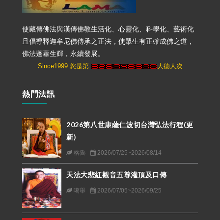
使藏傳佛法與漢傳佛教生活化、心靈化、科學化、藝術化
且倡導釋迦牟尼佛傳承之正法，使眾生有正確成佛之道，
佛法蓬蓽生輝，永續發展。
Since1999 您是第
大德人次
熱門法訊
2026第八世康薩仁波切台灣弘法行程(更
新)
格魯
2026/07/25~2026/08/14
天法大悲紅觀音五尊灌頂及口傳
噶舉
2026/07/05~2026/09/25