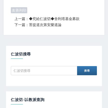
友善列印
上一篇：◆究給仁波切◆舍利塔基金募款
下一篇：菩提道次第安樂道論
仁波切搜尋
仁波切-以教派查詢