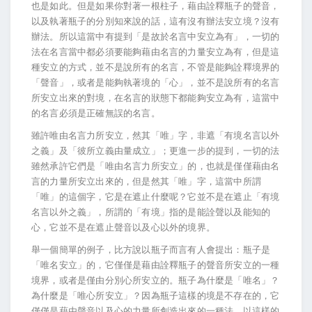
也是如此。但是如果你對著一根柱子，藉由詮釋瓶子的聲音，
以及執著瓶子的分別知來說的話，這有沒有辦法安立境？沒有
辦法。所以這當中有提到「是故於名言中安立為有」，一切的
法在名言當中都必須要能夠藉由名言的力量安立為有，但是這
種安立的方式，並不是說所有的名言，不管是能夠詮釋境界的
「聲音」，或者是能夠執著境的「心」，並不是說所有的名言
所安立出來的對境，在名言的狀態下都能夠安立為有，這當中
的名言必須是正確無誤的名言。
雖許唯由名言力所安立，然其「唯」字，非遮「有境名言以外
之義」及「彼所立義由量成立」；更進一步的提到，一切的法
雖然承許它們是「唯由名言力所安立」的，也就是僅僅藉由名
言的力量所安立出來的，但是然其「唯」字，這當中所謂
「唯」的這個字，它是在遮止什麼呢？它並不是在遮止「有境
名言以外之義」，所謂的「有境」指的是能詮聲以及能知的
心，它並不是在遮止聲音以及心以外的境界。
舉一個簡單的例子，比方說以瓶子而言有人會提出：瓶子是
「唯名安立」的，它僅僅是藉由詮釋瓶子的聲音所安立的一種
境界，或者是僅由分別心所安立的。瓶子為什麼是「唯名」？
為什麼是「唯心所安立」？因為瓶子這樣的境是不存在的，它
僅僅是藉由聲音以及心的力量所創造出來的一種法，以這樣的