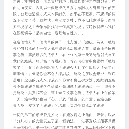
之後，能夠獲得一個真實的對境；觀察真實性之界限與否，亦
由此而安立。因此以中觀應成的角度，探討境界有無自性的界
限，也是從這種方式來作探討的。如果在不觀察、不思擇的情
況下安立了某一種的法，在安立之後，你不以此為滿足，而想
要在境界之上去作探討找到一個真實的境，這時候就表示我們
在觀察境界「是有自性、還是無自性的」。
在這個地方舉一個簡單的例子，比方說以「總統」為例，總統
是如何形成的？一個人他在還未成為總統之前，是藉由全民投
票之後，票數最多的這個人，在上任的第一天這時他就成為了
我們的總統。所以當下你看到他，你的內心當中會覺得「總統
來了！」並且你會告訴別人「總統今天到了什麼地方？做了什
麼事情？」但是你會不會去探討說，總統之所以會形成，到底
是用什麼樣的方式來形成的？你會不會去探討說，總統的五蘊
是不是總統？總統的色蘊是不是總統？總統的頭、手、腳是不
是總統？其實並不會。藉由全民投票之後，這個人在上任的第
一天，這時我們藉由「心」以及「聲音」的力量，在這樣的一
個人身上安立了「總統」的名相，這時他就成為了總統。
一切的法它的形成都是如此，在施設處之上藉由「聲音」以及
「分別心」的力量安立了某一種的法。一法要形成必須要具備
有三個特色：第一個特色是世間所共許的，第二個特色它不被