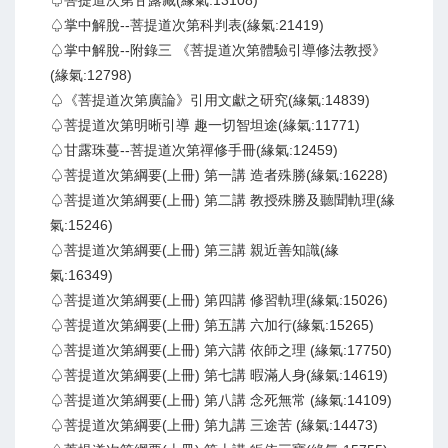
♤菩提道次第甘露藏(緣氣:13108)
♤掌中解脫--菩提道次第科判表(緣氣:21419)
♤掌中解脫--附錄三 《菩提道次第體驗引導修法教授》
(緣氣:12798)
♤《菩提道次第廣論》引用文獻之研究(緣氣:14839)
♤菩提道次第明晰引導 趣一切智坦途(緣氣:11771)
♤甘露珠蔓--菩提道次第禪修手冊(緣氣:12459)
♤菩提道次第綱要(上冊) 第一講 造者殊勝(緣氣:16228)
♤菩提道次第綱要(上冊) 第二講 教授殊勝及聽聞軌理(緣
氣:15246)
♤菩提道次第綱要(上冊) 第三講 親近善知識(緣
氣:16349)
♤菩提道次第綱要(上冊) 第四講 修習軌理(緣氣:15026)
♤菩提道次第綱要(上冊) 第五講 六加行(緣氣:15265)
♤菩提道次第綱要(上冊) 第六講 依師之理 (緣氣:17750)
♤菩提道次第綱要(上冊) 第七講 暇滿人身(緣氣:14619)
♤菩提道次第綱要(上冊) 第八講 念死無常 (緣氣:14109)
♤菩提道次第綱要(上冊) 第九講 三途苦 (緣氣:14473)