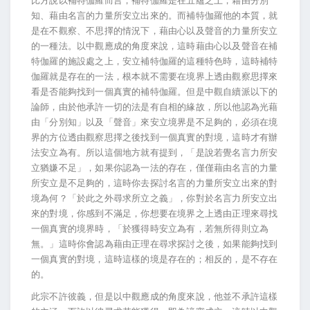
比方說以補特伽羅而言，補特伽羅是在五蘊之上，藉由分別
知、藉由名言的力量所安立出來的。而補特伽羅他的本質，就
是在不觀察、不思擇的情況下，藉由心以及聲音的力量所安立
的一種法。以中觀應成的角度來說，這時藉由心以及聲音在補
特伽羅的施設處之上，安立補特伽羅的這種特色時，這時補特
伽羅就是存在的一法，根本就不需要在境界上透由觀察思擇來
看是否能夠找到一個真實的補特伽羅。但是中觀自續派以下的
論師，由於他承許一切的法是有自相的緣故，所以他認為光藉
由「分別知」以及「聲音」來安立境界是不足夠的，必須在境
界的方位透由觀察思擇之後找到一個真實的對境，這時才有辦
法安立為有。所以這個地方就有提到，「是說若覺名言力所安
立猶嫌不足」，如果你認為一法的存在，僅僅藉由名言的力量
所安立是不足夠的，這時你去探討名言的力量所安立出來的對
境為何？「於此之外尋求所立之義」，你對於名言力所安立出
來的對境，你感到不滿足，你想要在境界之上透由正理來尋找
一個真實的境界時，「於獲得時安立為有，若無所得則立為
無。」這時你會認為藉由正理在尋求探討之後，如果能夠找到
一個真實的對境，這時這樣的境是存在的；相反的，是不存在
的。
此宗不許彼義，但是以中觀應成的角度來說，他並不承許這樣