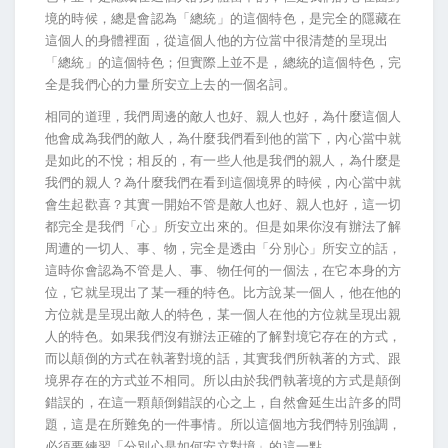
境的時候，總是會認為「總統」的這個特色，是完全的隱藏在
這個人的身體裡面，從這個人他的方位當中很清楚的呈現出
「總統」的這個特色；但實際上並不是，總統的這個特色，完
全是我們心的力量所安立上去的一個名詞。
相同的道理，我們周邊的敵人也好、親人也好，為什麼這個人
他會成為我們的敵人，為什麼我們看到他的當下，內心當中就
是如此的不悅；相反的，有一些人他是我們的親人，為什麼是
我們的親人？為什麼我們在看到這個境界的時候，內心當中就
會生起歡喜？其實一開始不管是敵人也好、親人也好，這一切
都完全是我們「心」所安立出來的。但是如果你沒有辦法了解
周遭的一切人、事、物，完全是透由「分別心」所安立的話，
這時你會認為不管是人、事、物任何的一個法，在它本身的方
位，它就呈現出了某一種的特色。比方說某一個人，他在他的
方位就是呈現出敵人的特色，某一個人在他的方位就呈現出親
人的特色。如果我們沒有辦法正確的了解對境它存在的方式，
而以顛倒的方式在執著對境的話，其實我們所執著的方式、跟
境界存在的方式並不相同。所以由於我們執著境的方式是顛倒
錯誤的，在這一顆顛倒錯誤的心之上，自然會延生出許多的問
題，這是在所難免的一件事情。所以這個地方我們特別強調，
必須要練習「分別心是如何安立對境」的這一點。