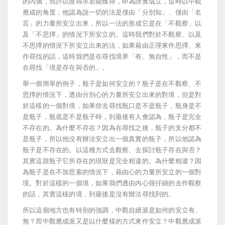
的內涵，而許以彼尋求若能獲得，即為諦實成立，這時以中觀
應成的角度，他認為說一切的法是僅由「分別知」、僅由「名
言」的力量所安立出來，所以一法的形成它是在「不觀察」以
及「不思擇」的情況下所安立的。這時我們對於不觀察、以及
不思擇的情況下所安立出來的法，如果藉由正理來作思擇、來
作尋找的話，這時我們是在尋找境界「有、無自性」，而不是
在尋找「境是存在與否的」。
舉一個簡單的例子，瓶子是如何安立的？瓶子是在不觀察、不
思擇的情況下，透由分別心的力量所安立出來的對境，但是對
於這樣的一個對境，如果你去尋找瓶口是不是瓶子，瓶身是不
是瓶子，瓶底是不是瓶子時，到最後有人會認為，瓶子是完全
不存在的。為什麼不存在？因為在尋找之後，瓶子的支分都不
是瓶子，所以他沒有辦法安立出一個真實的瓶子，所以他認為
瓶子是不存在的。以這種方式去觀察、去探討瓶子存在與否？
其實這跟瓶子它所存在的現狀是完全相違的。為什麼相違？因
為瓶子是在不加思索的情況下，藉由心的力量所安立的一個對
境。對於這樣的一個境，如果我們透由內心很仔細的去作觀察
的話，其實這樣的境，到最後是沒有辦法尋找到的。
所以這個地方也有特別的強調，中觀自續派是如何的安立有、
無？而中觀應成派又是以什麼樣的方式來作安立？中觀應成派