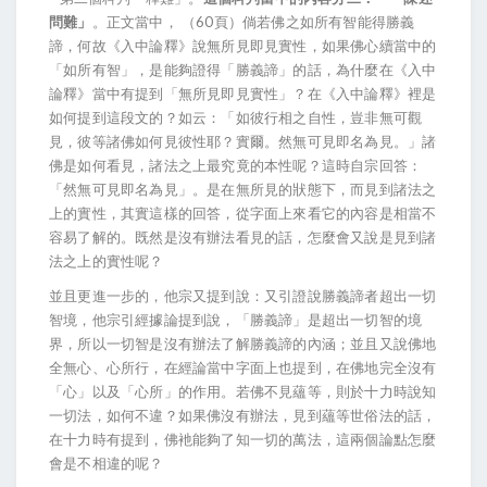
問難」
。正文當中， （60頁）倘若佛之如所有智能得勝義
諦，何故《入中論釋》說無所見即見實性，如果佛心續當中的
「如所有智」，是能夠證得「勝義諦」的話，為什麼在《入中
論釋》當中有提到「無所見即見實性」？在《入中論釋》裡是
如何提到這段文的？如云：「如彼行相之自性，豈非無可觀
見，彼等諸佛如何見彼性耶？實爾。然無可見即名為見。」諸
佛是如何看見，諸法之上最究竟的本性呢？這時自宗回答：
「然無可見即名為見」。是在無所見的狀態下，而見到諸法之
上的實性，其實這樣的回答，從字面上來看它的內容是相當不
容易了解的。既然是沒有辦法看見的話，怎麼會又說是見到諸
法之上的實性呢？
並且更進一步的，他宗又提到說：又引證說勝義諦者超出一切
智境，他宗引經據論提到說，「勝義諦」是超出一切智的境
界，所以一切智是沒有辦法了解勝義諦的內涵；並且又說佛地
全無心、心所行，在經論當中字面上也提到，在佛地完全沒有
「心」以及「心所」的作用。若佛不見蘊等，則於十力時說知
一切法，如何不違？如果佛沒有辦法，見到蘊等世俗法的話，
在十力時有提到，佛衪能夠了知一切的萬法，這兩個論點怎麼
會是不相違的呢？