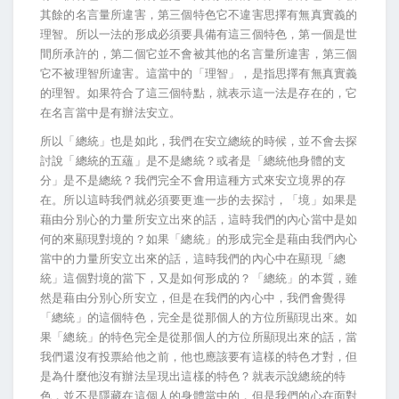
其餘的名言量所違害，第三個特色它不違害思擇有無真實義的
理智。所以一法的形成必須要具備有這三個特色，第一個是世
間所承許的，第二個它並不會被其他的名言量所違害，第三個
它不被理智所違害。這當中的「理智」，是指思擇有無真實義
的理智。如果符合了這三個特點，就表示這一法是存在的，它
在名言當中是有辦法安立。
所以「總統」也是如此，我們在安立總統的時候，並不會去探
討說「總統的五蘊」是不是總統？或者是「總統他身體的支
分」是不是總統？我們完全不會用這種方式來安立境界的存
在。所以這時我們就必須要更進一步的去探討，「境」如果是
藉由分別心的力量所安立出來的話，這時我們的內心當中是如
何的來顯現對境的？如果「總統」的形成完全是藉由我們內心
當中的力量所安立出來的話，這時我們的內心中在顯現「總
統」這個對境的當下，又是如何形成的？「總統」的本質，雖
然是藉由分別心所安立，但是在我們的內心中，我們會覺得
「總統」的這個特色，完全是從那個人的方位所顯現出來。如
果「總統」的特色完全是從那個人的方位所顯現出來的話，當
我們還沒有投票給他之前，他也應該要有這樣的特色才對，但
是為什麼他沒有辦法呈現出這樣的特色？就表示說總統的特
色，並不是隱藏在這個人的身體當中的，但是我們的心在面對