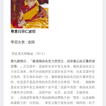
尊貴日宗仁波切
學習次第 : 進階
菩提道次第略論（50-2）
第九個部分，「雖是唯由名言力所安立，但非遮止由正量所成
立等。」
正文當中，是故於名言中安立為有，雖皆是由名言之
力安立為有，然不許由彼所安立皆於名言中有。在名言當中安
立為有、安立為存在的一法，雖然都是藉由名言的力量所安立
的，但是是不是說所有的名言所安立出來的「對境」，都能夠
是在名言當中安立為有的？並不是！這當中所謂「藉由名言的
力量所安立的境」，這當中的「名言」必須是「正確的名
言」，也就是對著瓶子藉由能夠詮釋瓶子的「聲音」以及能夠
執著瓶子的「分別知」，來安立瓶子是存在的；相同的，柱子