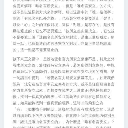
角度來解釋「唯名言所安立」，但是「唯名言安立」的方式，
並不是以這樣的方式來作解釋。所以這當中的「唯」這個字，
非遮「有境名言以外之義」，也就是它並不是要遮止「聲音」
以及「心」之外的這個對境，這個「對境」是存在的、是沒有
辦法遮止的；它也不是要遮止「彼所立義由量成立」，它也並
不是要遮止說「透由名言所安立的對境，是由正量所成立」的
這一點，也就是透由名言所安立的對境，它是正量能夠證成
的，這一點是不需要遮止的。
接下來正文當中，是說若覺名言力所安立猶嫌不足，於此之外
尋求所立之義，於獲得時安立為有，若無所得則立為無。中觀
自續派以下的論師們，就是以這種方式在安立境界的有無。第
一句話當中提到，「若覺名言力所安立猶嫌不足」，如果我們
認為一法它在名言當中安立為有的方式，並不是僅僅藉由名言
的力量所安立出來，而想要在境界之上透由正理思擇觀察之
後，找到一個真實的境界，並且認為透由正理在思擇觀察之
後，如果能夠找到一個真實的境界，這時才能夠安立為
「有」；如果找不到的話，這樣的境是沒有辦法安立的，這是
以自續派以下的角度來作談論。但實際上我們這個地方特別強
調「諸法是唯由名言安立的」，為什麼是「唯有名言安立」？