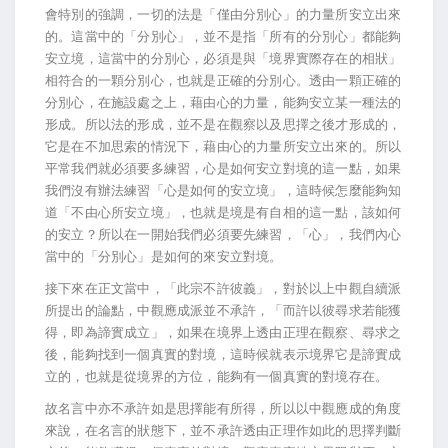
會特別的強調，一切的法是「僅由分別心」的力量所安立出來
的。這當中的「分別心」，並不是指「所有的分別心」都能夠
安立境，這當中的分別心，必須是與「境界實際存在的相狀」
相符合的一顆分別心，也就是正確的分別心。透由一顆正確的
分別心，在施設處之上，藉由心的力量，能夠安立某一種法的
形成。所以法的形成，並不是在觀察以及思擇之後才形成的，
它是在不加思索的情況下，藉由心的力量所安立出來的。所以
平常我們就必須要多練習，心是如何安立對境的這一點，如果
我們沒有辦法練習「心是如何的安立境」，這時候怎麼能夠知
道「不由心所安立境」，也就是境是有自相的這一點，該如何
的安立？所以在一開始我們必須要先練習，「心」，我們內心
當中的「分別心」是如何的來安立對境。
接下來在正文當中，「此宗不許彼義」，對於以上中觀自續派
所提出的論點，中觀應成派並不承許，「而許以彼尋求若能獲
得，即為諦實成立」，如果在境界上透由正理在觀察、尋求之
後，能夠找到一個真實的對境，這時候就表示境界它是諦實成
立的，也就是從境界的方位，能夠有一個真實的對境存在。
故名言中亦不承許如是思擇能有所得，所以以中觀應成的角度
來說，在名言的狀態下，並不承許透由正理作如此的思擇判斷