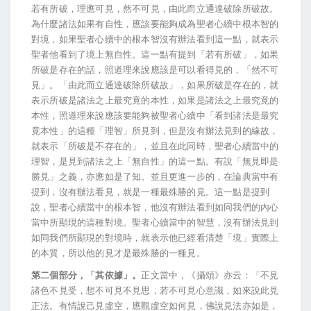
若有所破，理應可見，然不可見，由此而立通達破除所破故。
為什麼諸法如果有自性，應該要能夠成為聖者心續中根本智的
對境，如果聖者心續中的根本智沒有辦法看到這一點，就表示
聖者他看到了境上無自性。這一點有提到「若有所破」，如果
所破是存在的話，照道理來說應該是可以看得見的，「然不可
見」。「由此而立通達破除所破故」，如果所破是存在的，就
表示所破是諸法之上最究竟的本性，如果是諸法之上最究竟的
本性，照道理來說應該要能夠被聖者心續中「看到諸法是最究
竟本性」的這種「理智」所見到，但是沒有辦法見到的緣故，
就表示「所破是不存在的」，並且在此同時，聖者心續當中的
理智，是見到諸法之上「無自性」的這一點。有說「無見即是
勝見」之義，亦應如是了知。並且更進一步的，在論典當中有
提到，沒有辦法看見，就是一種最殊勝的見。這一點是提到
說，聖者心續當中的根本智，他沒有辦法看到如同我們的內心
當中所顯現的這種對境。聖者心續當中的智慧，沒有辦法見到
如同我們所顯現的對境時，就表示他已經看清楚「境」實際上
的本質，所以他的見才是最殊勝的一種見。
第二個部分，「其依據」。
正文當中，《攝頌》亦云：「不見
諸色不見受，想不可見不見思，若不可見心意識，如來說此見
正法。有情說己見虛空，應觀虛空如何見，佛說見法亦如是，