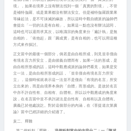
境」，如果在境界上沒有辦法找到一個「真實的對境」，不管
是補特伽羅、或是業果都沒有辦法安立。但是補特伽羅跟業果
等緣起法，是不可抺滅的緣故，所以這時中觀自續派的論師們
會提出「一切的法是有自相」。如果這一點也沒有辦法認同，
這時也可以退而求其次，以唯識宗的角度來分「遍計執」是無
自相的，「依他起」跟「圓成實」是有自相的，也可以用這種
方式來作探討。
正文當中的最後一個部分，倘若是由自相所成，則見並非僅由
有境名言力所安立，是由彼義自體而有，如果一法的形成，是
由自相所形成的話，這時中觀應成派的論師們看見，如果是安
立一法，是由自相所形成的話，「並非僅由有境名言力所安
立」，這個時候就表示這一法並不是僅由「有境的名言」所安
立出來的，而是由境界本身的「自體」而形成的。是故於名言
中亦不許自性有、自相有、自體有。所以以中觀應成的角度來
說，在名言當中並不承許諸法是自性有、自相有以及自體有。
廣義已於他處說訖。對於這個部分的內涵，在《菩提道次第廣
論》當中已經詳細的介紹過了。
亥二、釋難
第二個科判「釋難」。
這個科判當中的內容分二：一「陳述