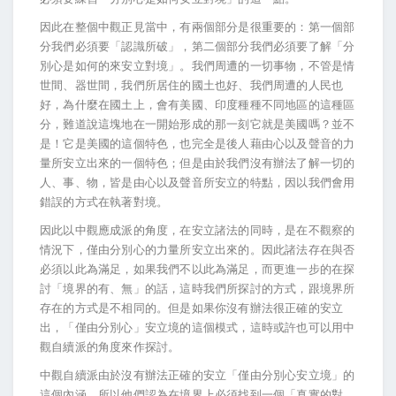
因此在整個中觀正見當中，有兩個部分是很重要的：第一個部
分我們必須要「認識所破」，第二個部分我們必須要了解「分
別心是如何的來安立對境」。我們周遭的一切事物，不管是情
世間、器世間，我們所居住的國土也好、我們周遭的人民也
好，為什麼在國土上，會有美國、印度種種不同地區的這種區
分，難道說這塊地在一開始形成的那一刻它就是美國嗎？並不
是！它是美國的這個特色，也完全是後人藉由心以及聲音的力
量所安立出來的一個特色；但是由於我們沒有辦法了解一切的
人、事、物，皆是由心以及聲音所安立的特點，因以我們會用
錯誤的方式在執著對境。
因此以中觀應成派的角度，在安立諸法的同時，是在不觀察的
情況下，僅由分別心的力量所安立出來的。因此諸法存在與否
必須以此為滿足，如果我們不以此為滿足，而更進一步的在探
討「境界的有、無」的話，這時我們所探討的方式，跟境界所
存在的方式是不相同的。但是如果你沒有辦法很正確的安立
出，「僅由分別心」安立境的這個模式，這時或許也可以用中
觀自續派的角度來作探討。
中觀自續派由於沒有辦法正確的安立「僅由分別心安立境」的
這個內涵，所以他們認為在境界上必須找到一個「真實的對