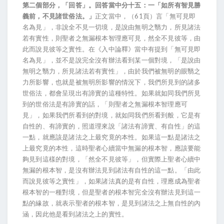
第二個部分，「回答」。回答當中分十五：一「如所有智見勝
義前，不見諸世俗法。」
正文當中，（61頁）言「無可見即
名為見」，非說全不見一切境，是說由無明之翳力，所見諸法
若有實性，則聖者之無漏根本智理應可見，然全不見彼等，由
此而說見彼等之實性。在《入中論釋》當中有提到「無可見即
名為見」，並不是說完全沒有辦法看到某一個對境，「是說由
無明之翳力，所見諸法若有實性」，由於我們被無明的眼翳之
力所影響，也就是被無明所影響的情況下，我們所見到的諸多
世俗法，都會呈現出有諦實的這種特性。如果就如同我們所見
到的世俗法是有諦實的話，「則聖者之無漏根本智理應可
見」，如果我們所看到的對境，就如同我們所看到般，它是有
自性的、有諦實的，照道理來說「諸法有諦實、有自性」的這
一點，就應該是諸法之上最究竟的本性。如果這一點是諸法之
上最究竟的本性，這時聖者心續當中無漏的根本智，應該要能
夠見到這樣的對境，「然全不見彼等」，但實際上聖者心續中
無漏的根本智，是沒有辦法見到諸法有自性的這一點。「由此
而說見彼等之實性」，如果諸法真的是有自性，理應成為聖者
根本智的一種對境，但是聖者的根本智完全沒有辦法見到這一
點的緣故，就表示聖者的根本智，是見到諸法之上無自性的內
涵，因此他是看到諸法之上的實性。