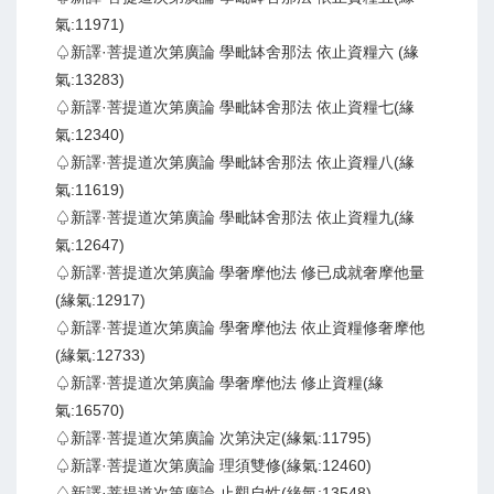
氣:11971)
♤新譯·菩提道次第廣論 學毗缽舍那法 依止資糧六 (緣
氣:13283)
♤新譯·菩提道次第廣論 學毗缽舍那法 依止資糧七(緣
氣:12340)
♤新譯·菩提道次第廣論 學毗缽舍那法 依止資糧八(緣
氣:11619)
♤新譯·菩提道次第廣論 學毗缽舍那法 依止資糧九(緣
氣:12647)
♤新譯·菩提道次第廣論 學奢摩他法 修已成就奢摩他量
(緣氣:12917)
♤新譯·菩提道次第廣論 學奢摩他法 依止資糧修奢摩他
(緣氣:12733)
♤新譯·菩提道次第廣論 學奢摩他法 修止資糧(緣
氣:16570)
♤新譯·菩提道次第廣論 次第決定(緣氣:11795)
♤新譯·菩提道次第廣論 理須雙修(緣氣:12460)
♤新譯·菩提道次第廣論 止觀自性(緣氣:13548)