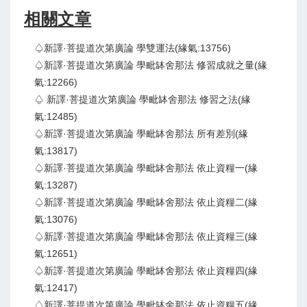
相關文章
♤新譯·菩提道次第廣論 學雙運法(緣氣:13756)
♤新譯·菩提道次第廣論 學毗缽舍那法 修習成就之量(緣
氣:12266)
♤ 新譯·菩提道次第廣論 學毗缽舍那法 修習之法(緣
氣:12485)
♤新譯·菩提道次第廣論 學毗缽舍那法 所有差別(緣
氣:13817)
♤新譯·菩提道次第廣論 學毗缽舍那法 依止資糧一(緣
氣:13287)
♤新譯·菩提道次第廣論 學毗缽舍那法 依止資糧二(緣
氣:13076)
♤新譯·菩提道次第廣論 學毗缽舍那法 依止資糧三(緣
氣:12651)
♤新譯·菩提道次第廣論 學毗缽舍那法 依止資糧四(緣
氣:12417)
♤新譯·菩提道次第廣論 學毗缽舍那法 依止資糧五(緣