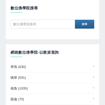
數位佛學院搜尋
網路數位佛學院-以教派查詢
寧瑪
(630)
噶舉
(591)
格魯
(1935)
薩迦
(70)