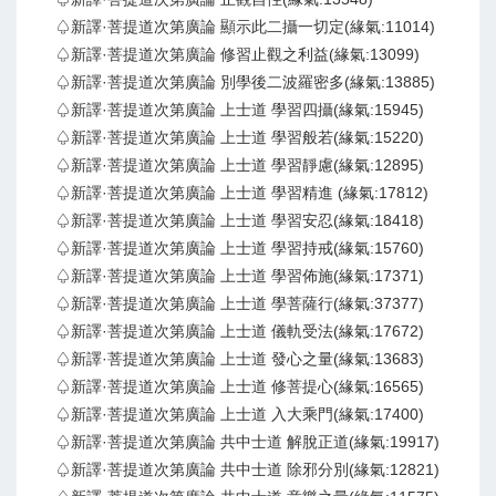
♤新譯·菩提道次第廣論 顯示此二攝一切定(緣氣:11014)
♤新譯·菩提道次第廣論 修習止觀之利益(緣氣:13099)
♤新譯·菩提道次第廣論 別學後二波羅密多(緣氣:13885)
♤新譯·菩提道次第廣論 上士道 學習四攝(緣氣:15945)
♤新譯·菩提道次第廣論 上士道 學習般若(緣氣:15220)
♤新譯·菩提道次第廣論 上士道 學習靜慮(緣氣:12895)
♤新譯·菩提道次第廣論 上士道 學習精進 (緣氣:17812)
♤新譯·菩提道次第廣論 上士道 學習安忍(緣氣:18418)
♤新譯·菩提道次第廣論 上士道 學習持戒(緣氣:15760)
♤新譯·菩提道次第廣論 上士道 學習佈施(緣氣:17371)
♤新譯·菩提道次第廣論 上士道 學菩薩行(緣氣:37377)
♤新譯·菩提道次第廣論 上士道 儀軌受法(緣氣:17672)
♤新譯·菩提道次第廣論 上士道 發心之量(緣氣:13683)
♤新譯·菩提道次第廣論 上士道 修菩提心(緣氣:16565)
♤新譯·菩提道次第廣論 上士道 入大乘門(緣氣:17400)
♤新譯·菩提道次第廣論 共中士道 解脫正道(緣氣:19917)
♤新譯·菩提道次第廣論 共中士道 除邪分別(緣氣:12821)