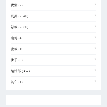
覺囊
(2)
利美
(2640)
顯教
(2530)
南傳
(46)
密教
(10)
佛子
(3)
編輯部
(357)
其它
(1)