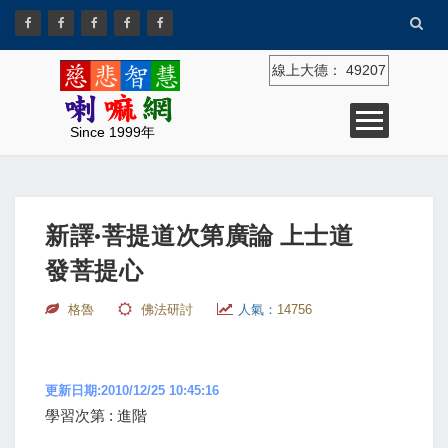
線上大德：
49207
Since 1999年
新譯·菩提道次第廣論 上士道
發菩提心
格魯
佛法研討
人氣：
14756
更新日期:2010/12/25 10:45:16
學習次第 : 進階