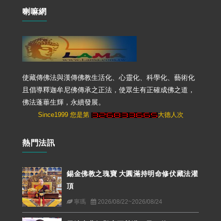
喇嘛網
使藏傳佛法與漢傳佛教生活化、心靈化、科學化、藝術化
且倡導釋迦牟尼佛傳承之正法，使眾生有正確成佛之道，
佛法蓬蓽生輝，永續發展。
Since1999 您是第
大德人次
熱門法訊
錫金佛教之瑰寶 大圓滿持明命修伏藏法灌
頂
寧瑪
2026/08/22~2026/08/24