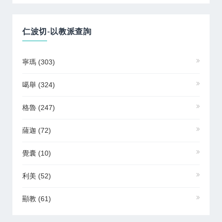
仁波切-以教派查詢
寧瑪
(303)
噶舉
(324)
格魯
(247)
薩迦
(72)
覺囊
(10)
利美
(52)
顯教
(61)