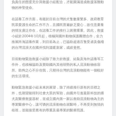
負責任的態度充分與救援小組配合，才能圓滿達成救援落難動
物的神聖使命。
在認養工作方面，有鑑於目前台灣的犬隻數量繁多、政府教育
民眾愛護生命的工作不力，且國民普遍缺乏愛心，故任意棄養
的情況廣泛存在，在認養工作的推行上困難重重。因此，救援
小組於2004年10月起，積極與國外動物保護團體合作，全力
推展跨海認養作業，到目前為止，已協助超過百隻受虐及傷殘
的台灣流浪犬在國外找到溫暖新家，成績斐然。
目前動物緊急救援小組除了致力於救援、結紮及海外認養等工
作外，也積極協助及贊助國內其他弱勢的私人流浪動物收容
所。助狗之心不分你我，只期待台灣的流浪動物能有一個較好
的生活環境。
動物緊急救援小組未來的展望，除了持續推行原有的目標之
外，也期望能得到社會大眾的幫助，由國外引進最新科技的捕
犬及醫療救援器材，並成立國內第一家以救助流浪動物為主的
專業醫療中心，讓可憐的流浪動物在就醫時，不再受到無情的
歧視，並能接受應有的尊重及最專業的醫療照護。