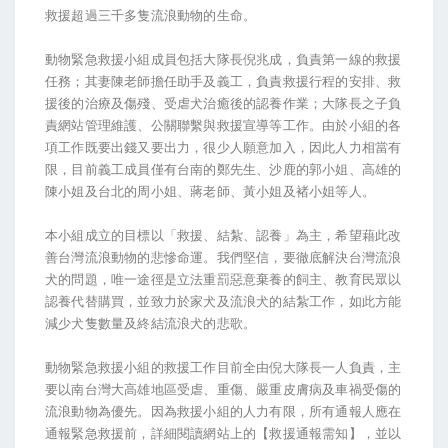
救援超過三千多隻流浪動物的生命。
動物緊急救援小組成員包括大隊長倪兆成，負責第一線的救援
任務；其妻陳老師擔任助手及義工，負責救援行程的安排、救
援後的治療及傷殘、受虐犬治癒後的認養作業；大隊長之子負
責網站管理維護、公關聯繫與救援宣導等工作。由於小組的各
項工作既要出錢又要出力，很少人願意加入，因此人力相當有
限，目前義工成員僅有台南的鄭先生、沙鹿的郭小姐、高雄的
陳小姐及台北的周小姐、蔣老師、黃小姐及褚小姐等人。
本小組成立的目標以「救援、結紮、認養」為主，希望藉此改
善台灣流浪動物的悲慘命運。我們堅信，要徹底解決台灣流浪
犬的問題，唯一途徑是立法重罰惡意棄養的飼主、教育民眾以
認養代替購買，並致力於家犬及流浪犬的結紮工作，如此方能
減少犬隻數量及終結流浪犬的悲歌。
動物緊急救援小組的救援工作目前全由倪大隊長一人負責，主
要以南台灣大高雄地區受虐、重傷、嚴重皮膚病及車禍受傷的
流浪動物為優先。因為救援小組的人力有限，所有通報人應在
通報緊急救援前，詳細閱讀網站上的【救援通報需知】，並以