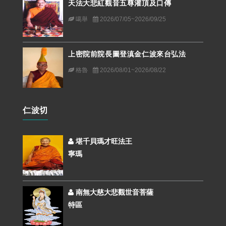
天法大悲紅觀音五尊灌頂及口傳
噶舉
2026/07/05~2026/09/25
上密院前院長圖登滇金仁波來台弘法
格魯
2026/08/01~2026/08/22
仁波切
堪千貝瑪才旺法王
寧瑪
南無大慈大悲觀世音菩薩
特區