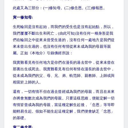
此處又為三部分：(一)修知母。(二)修念恩。(三)修報恩。
寅一修知母:
生死輪回是沒有起始，而我們的受生也是沒有起始點，所以，
我們屢屢不斷出生和死亡，(由此可知)沒有任何一種身形是我
們在輪回之中從來未曾受生過的，沒有任何一處地方是我們從
來未曾出生過的，也沒有任何有情從來未成為我的母親等親
屬。正如《本地分》引錄佛經所說：
我實難看見有任何地方是你們在漫長的過去世中，從來未曾在
那裏出生或死去。我實難看見有任何有情在漫長的過去世中，
從未成為我們的父、母、兄、弟、軌范師、親教師、上師或與
相當於上師的人。
還有，一切有情不但在過去曾經成為我們的母親，而且在未來
亦將會無數次成為我們的母親。只要這樣思維，便能定解一切
有情皆曾成為我的母親，當這種定解生起後，「念恩」等等即
能輕易生起。假如不能生起這種定解，我們便會缺乏「念恩」
的基礎。
寅二修念恩: