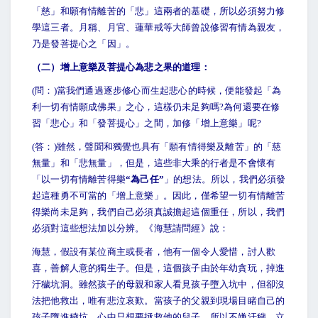
「慈」和願有情離苦的「悲」這兩者的基礎，所以必須努力修
學這三者。月稱、月官、蓮華戒等大師曾說修習有情為親友，
乃是發菩提心之「因」。
（二）增上意樂及菩提心為悲之果的道理：
(
問：)當我們通過逐步修心而生起悲心的時候，便能發起「為
利一切有情願成佛果」之心，這樣仍未足夠嗎?為何還要在修
習「悲心」和「發菩提心」之間，加修「增上意樂」呢?
(
答：)雖然，聲聞和獨覺也具有「願有情得樂及離苦」的「慈
無量」和「悲無量」，但是，這些非大乘的行者是不會懷有
「以一切有情離苦得樂
“
為己任”
」的想法。所以，我們必須發
起這種勇不可當的「增上意樂」。因此，僅希望一切有情離苦
得樂尚未足夠，我們自己必須真誠擔起這個重任，所以，我們
必須對這些想法加以分辨。《海慧請問經》說：
海慧，假設有某位商主或長者，他有一個令人愛惜，討人歡
喜，善解人意的獨生子。但是，這個孩子由於年幼貪玩，掉進
汙穢坑洞。雖然孩子的母親和家人看見孩子墮入坑中，但卻沒
法把他救出，唯有悲泣哀歎。當孩子的父親到現場目睹自己的
孩子墮進穢坑，心中只想要拯救他的兒子，所以不嫌汙穢，立