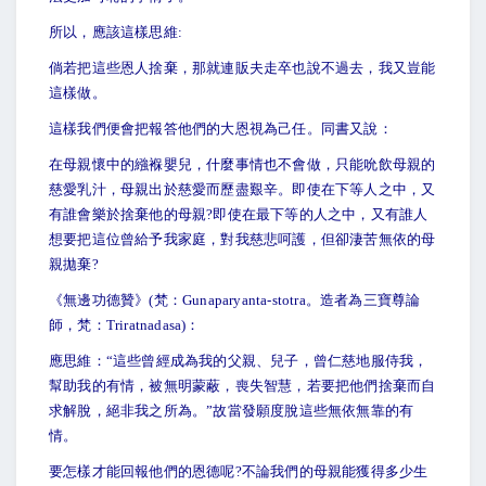
所以，應該這樣思維:
倘若把這些恩人捨棄，那就連販夫走卒也說不過去，我又豈能
這樣做。
這樣我們便會把報答他們的大恩視為己任。同書又說：
在母親懷中的繈褓嬰兒，什麼事情也不會做，只能吮飲母親的
慈愛乳汁，母親出於慈愛而歷盡艱辛。即使在下等人之中，又
有誰會樂於捨棄他的母親?即使在最下等的人之中，又有誰人
想要把這位曾給予我家庭，對我慈悲呵護，但卻淒苦無依的母
親拋棄?
《無邊功德贊》(梵：Gunaparyanta-stotra。造者為三寶尊論
師，梵：Triratnadasa)：
應思維：“這些曾經成為我的父親、兒子，曾仁慈地服侍我，
幫助我的有情，被無明蒙蔽，喪失智慧，若要把他們捨棄而自
求解脫，絕非我之所為。”故當發願度脫這些無依無靠的有
情。
要怎樣才能回報他們的恩德呢?不論我們的母親能獲得多少生