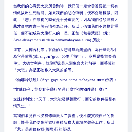
當我們的心意受大悲所發動時，我們便一定會發誓要把一切有
情救拔出生死輪回。如果我們的悲心薄弱，便不會這樣做。因
此，「悲」在最初的時候是十分重要的，因為我們必須具有大
悲才會把度盡一切有情視為己任。所以，假如我們不願擔此重
任，便不能成為大乘行人的一員。正如《無盡慧經》(梵：
Arya-aksayamati-nirdesa-namamahayana-sutra) 所說：
還有，大德舍利弗，菩薩的大悲是無窮無盡的。為什麼呢?因
為它是前導(藏: sngon ’gro。又作「前行」。意思是指首要條
件)。大德舍利弗，就像呼吸是人類生命力的前導，而菩薩的
「大悲」亦是正確步入大乘的前導。
《伽耶峰頂經》(Arya-gaya-sirsa-nama-mahayana-sutra)亦說：
“
文殊師利，能發動菩薩行的是什麼?它的物件是什麼? ”
文殊師利說：“天子，大悲能發動菩薩行，而它的物件便是有
情眾生。”
當我們看見自己沒有修學廣大二資糧，便不能實踐自己的誓
願，於是我們便會開始從事積集廣大資糧的難辛工作，所以
「悲」是趣修各種(菩薩)行的基礎。