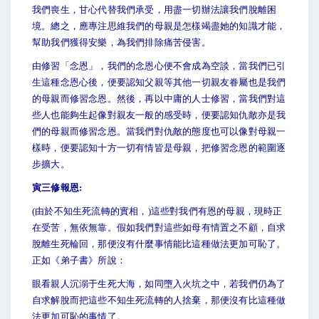
我們喪生，甘心代替我們承受，用盡一切辦法讓我們脫離困
境。總之，應專注思維我們的母親是怎樣竭盡她的知識才能，
幫助我們獲得安樂，為我們排除痛苦侵害。
由修習「念恩」，我們的念恩心便不會成為空談，當我們已引
生這種念恩心後，便要認知父親等其他一切親友眷屬也是我們
的母親而修習念恩。然後，再以中庸的人士修習，當我們對這
些人也能夠生起像對親友一般的感受時，便要認知仇敵亦是我
們的母親而修習念恩。當我們對仇敵的態度也可以像對母親一
樣時，便要認知十方一切有情皆是母親，把修習念恩的範圍逐
步擴大。
寅三修報恩:
(
由於不知生死流轉的實相，)這些對我們有恩的母親，現時正
在受苦，無依無靠。假如我們對這些如母有情置之不顧，自求
脫離生死輪回，那便沒有什麼事情能比這種做法更加可恥了。
正如《弟子書》所說：
眼看親人沉溺于生死大海，如同墮入火坑之中，若我們仍為了
自求解脫而把這些不知生死流轉的人捨棄，那便沒有比這種做
法更加可恥的事情了。