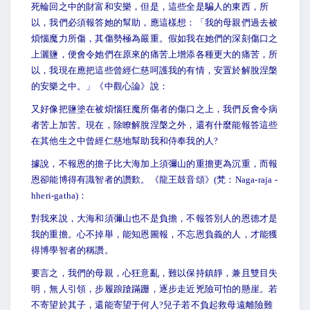
死輪回之中的財富和安樂，但是，這些全是騙人的東西，所
以，我們必須報答她的幫助，應這樣想：「我的母親們過去被
煩惱魔力所傷，其傷勢極為嚴重。假如我在她們的深刻傷口之
上灑鹽，便會令她們在原來的痛苦上增添各種更大的痛苦，所
以，我現在應把這些曾經仁慈呵護我的有情，安置於解脫涅槃
的安樂之中。」《中觀心論》說：
又好像把鹽塗在被煩惱狂魔所傷者的傷口之上，我們反會令病
者苦上加苦。現在，除瞭解脫涅槃之外，還有什麼能報答這些
在其他生之中曾經仁慈地幫助我和侍奉我的人?
據說，不報恩的擔子比大海加上須彌山的重擔更為沉重，而報
恩卻能博得有識智者的讚歎。《龍王鼓音頌》(梵：Naga-raja -
hheri-gatha)：
對我來說，大海和須彌山也不是負擔，不報答別人的恩德才是
我的重擔。心不掉舉，能知恩圖報，不忘恩負義的人，才能獲
得博學智者的稱讚。
要言之，我們的母親，心狂意亂，難以保持鎮靜，兼且雙目失
明，無人引領，步履踉蹌蹣跚，逐步走近兇險可怕的懸崖。若
不寄望於其子，還能寄望于何人?兒子若不負起救母遠離險難