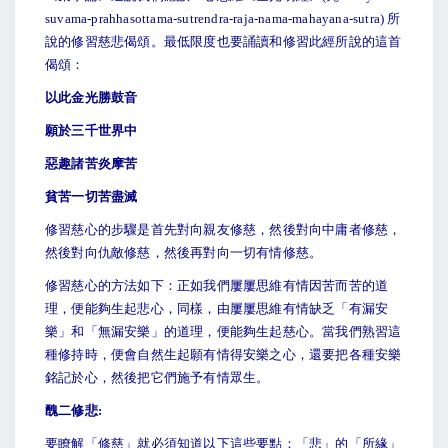
suvama-prahhasottama-sutrendra-raja-nama-mahayana-sutra) 所
說的修習慈悲偈頌。最低限度也要誦讀和修習此經所說的這首
偈頌：
以此金光勝鼓音
願於三千世界中
惡趣諸苦炎摩苦
貧苦一切苦盡滅
修習慈心的步驟是首先對向親友修慈，然後對向中庸者修慈，
然後對向仇敵修慈，然後再對向一切有情修慈。
修習慈心的方法如下：正如我們屢屢思維有情因苦而苦的道
理，便能夠生起悲心，同樣，由屢屢思維有情缺乏「有漏安
樂」和「無漏安樂」的道理，便能夠生起慈心。當我們熟習這
種修持時，便會自然生起願有情得安樂之心，還要把各種安樂
銘記於心，然後把它們施予有情眾生。
醜二修悲:
要瞭解「修慈」就必須知道以下這些要點：「悲」的「所緣」