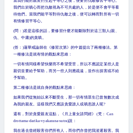
當我們能對親友們生起平等心之後，便要對仇敵修習平等心。
我們出於嗔心而把仇敵視為不可共處的人，於是便不會平等看
待他們。當我們能平等對待仇敵之後，便可以轉而對所有一切
有情修習平等心。
(
問：)若是這樣的話，要修習什麼才能斷除對於這三類人(親、
仇、中庸)的貪嗔。
(
答：)蓮華戒論師在《修習次第》的中篇提出了兩種修法。第
一種修法是就有情的觀點來思維：
一切有情同樣希望快樂而不希望受苦，所以不應認定某些人是
親切並要給予幫助，而另一些人則應疏遠，並作出損害或不給
予幫助。
第二種修法是就自身的觀點來思維：
如果我們從無始以來不斷受生，那一切有情眾生已曾無數次成
為我的親友。這樣我們又應該貪愛誰人或嗔恚誰人呢?
還有，對於貪愛親友這點，《月上童女請問經》 (梵： Can
drottama-darika-vyakarana-sutra)說：
我在過去曾經殺害你們所有人，而你們亦曾把我淩遲殺害。我