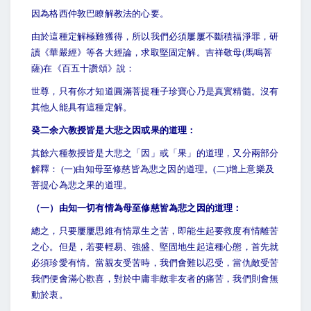
因為格西仲敦巴瞭解教法的心要。
由於這種定解極難獲得，所以我們必須屢屢不斷積福淨罪，研
讀《華嚴經》等各大經論，求取堅固定解。吉祥敬母(馬鳴菩
薩)在《百五十讚頌》說：
世尊，只有你才知道圓滿菩提種子珍寶心乃是真實精髓。沒有
其他人能具有這種定解。
癸二余六教授皆是大悲之因或果的道理：
其餘六種教授皆是大悲之「因」或「果」的道理，又分兩部分
解釋： (一)由知母至修慈皆為悲之因的道理。(二)增上意樂及
菩提心為悲之果的道理。
（一）由知一切有情為母至修慈皆為悲之因的道理：
總之，只要屢屢思維有情眾生之苦，即能生起要救度有情離苦
之心。但是，若要輕易、強盛、堅固地生起這種心態，首先就
必須珍愛有情。當親友受苦時，我們會難以忍受，當仇敵受苦
我們便會滿心歡喜，對於中庸非敵非友者的痛苦，我們則會無
動於衷。