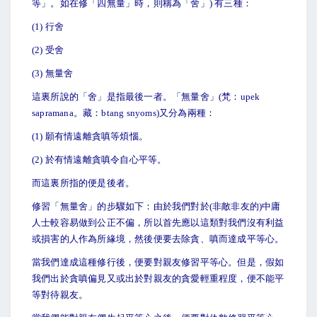
等」。如在修「四無量」時，則稱為「舍」) 有三種：
(1)
行舍
(2)
受舍
(3)
無量舍
這裏所說的「舍」是指最後一者。「無量舍」(梵：upek
sapramana。藏：btang snyoms)又分為兩種：
(1)
願有情遠離貪嗔等煩惱。
(2)
於有情遠離貪嗔令自心平等。
而這裏所指的便是後者。
修習「無量舍」的步驟如下：由於我們對於(非敵非友的)中庸
人士較容易做到公正不偏，所以首先應以這類對我們沒有利益
或損害的人作為所緣境，然後便要去除貪、嗔而達成平等心。
當我們達成這種修行後，便要對親友修習平等心。但是，假如
我們出於貪嗔偏見又或出於對親友的貪愛輕重程度，便不能平
等對待親友。