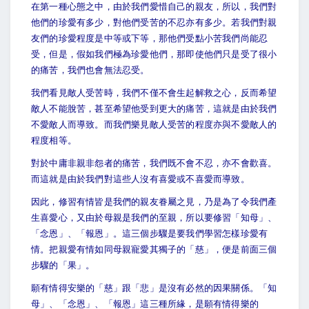
在第一種心態之中，由於我們愛惜自己的親友，所以，我們對
他們的珍愛有多少，對他們受苦的不忍亦有多少。若我們對親
友們的珍愛程度是中等或下等，那他們受點小苦我們尚能忍
受，但是，假如我們極為珍愛他們，那即使他們只是受了很小
的痛苦，我們也會無法忍受。
我們看見敵人受苦時，我們不僅不會生起解救之心，反而希望
敵人不能脫苦，甚至希望他受到更大的痛苦，這就是由於我們
不愛敵人而導致。而我們樂見敵人受苦的程度亦與不愛敵人的
程度相等。
對於中庸非親非怨者的痛苦，我們既不會不忍，亦不會歡喜。
而這就是由於我們對這些人沒有喜愛或不喜愛而導致。
因此，修習有情皆是我們的親友眷屬之見，乃是為了令我們產
生喜愛心，又由於母親是我們的至親，所以要修習「知母」、
「念恩」、「報恩」。這三個步驟是要我們學習怎樣珍愛有
情。把親愛有情如同母親寵愛其獨子的「慈」，便是前面三個
步驟的「果」。
願有情得安樂的「慈」跟「悲」是沒有必然的因果關係。「知
母」、「念恩」、「報恩」這三種所緣，是願有情得樂的