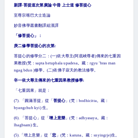
新譯·菩提道次第廣論 中冊 上士道 修菩提心
至尊宗喀巴大士造論
妙音佛學叢書翻譯組漢譯
「修菩提心」：
庚二修學菩提心的次第:
菩提心的修學分二：(一)依大尊主(阿底峽尊者)傳來的七重因
果教授(梵：sapta hetuphala upadesa。藏：rgyu ’bras rnan
ngag bdun )修學。(二)依佛子寂天的教法修學。
辛一依大尊主傳來的七重因果教授修學:
「七重因果」就是：
(7).
「圓滿菩提」從「
菩提心
」(梵：bodhicitta。藏：
byangchub kyi) 生。
(6).
「菩提心」從「
增上意樂
」(梵：adhyasaya。藏：
lhagbsam) 生。
(5).
「增上意樂」從「
悲
」(梵：karuna。藏：snyingrje)生。