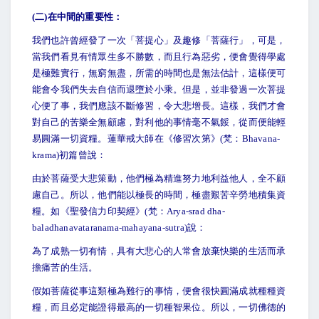
(
二)在中間的重要性：
我們也許曾經發了一次「菩提心」及趣修「菩薩行」，可是，
當我們看見有情眾生多不勝數，而且行為惡劣，便會覺得學處
是極難實行，無窮無盡，所需的時間也是無法估計，這樣便可
能會令我們失去自信而退墮於小乘。但是，並非發過一次菩提
心便了事，我們應該不斷修習，令大悲增長。這樣，我們才會
對自己的苦樂全無顧慮，對利他的事情毫不氣餒，從而便能輕
易圓滿一切資糧。蓮華戒大師在《修習次第》(梵：Bhavana-
krama)初篇曾說：
由於菩薩受大悲策動，他們極為精進努力地利益他人，全不顧
慮自己。所以，他們能以極長的時間，極盡艱苦辛勞地積集資
糧。如《聖發信力印契經》(梵：Arya-srad dha-
baladhanavataranama-mahayana-sutra)說：
為了成熟一切有情，具有大悲心的人常會放棄快樂的生活而承
擔痛苦的生活。
假如菩薩從事這類極為難行的事情，便會很快圓滿成就種種資
糧，而且必定能證得最高的一切種智果位。所以，一切佛德的