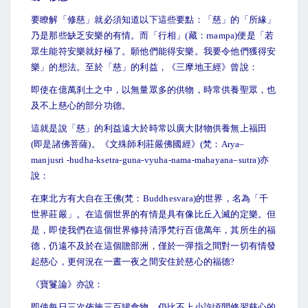
要瞭解「修慈」就必須知道以下這些要點：「慈」的「所緣」
乃是那些缺乏安樂的有情。而「行相」(藏：rnampa)便是「若
眾生能符安樂就好極了。願他們能得安樂。我要令他們獲得安
樂」的想法。至於「慈」的利益，《三摩地王經》曾說：
即使在億萬刹土之中，以無量眾多的供物，時常供養聖眾，也
及不上慈心的部分功德。
這就是說「慈」的利益遠大於時常以廣大財物供養無上福田
(即是諸佛菩薩)。《文殊師利莊嚴佛國經》(梵：Arya–
manjusri -hudha-ksetra-guna-vyuha-nama-mahayana–sutra)亦
說：
在東北方有大自在王佛(梵：Buddhesvara)的世界，名為「千
世界莊嚴」。在這個世界的有情是具有像比丘入滅的定樂。但
是，即使我們在這個世界修持清淨梵行百億萬年，其所生的福
德，仍遠不及於在這個贍部洲，僅於一彈指之間對一切有情發
起慈心，更何況在一晝一夜之間安住於慈心的福德?
《寶鬘論》亦說：
即使每日三次佈施三百罐食物，仍比不上小許頃間修習慈心的