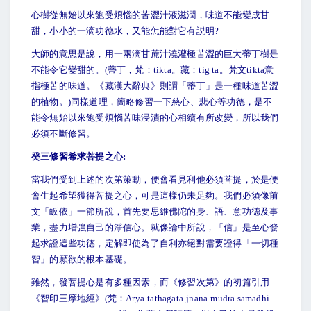
心樹從無始以來飽受煩惱的苦澀汁液滋潤，味道不能變成甘
甜，小小的一滴功德水，又能怎能對它有説明?
大師的意思是說，用一兩滴甘蔗汁澆灌極苦澀的巨大蒂丁樹是
不能令它變甜的。(蒂丁，梵：tikta。藏：tig ta。梵文tikta意
指極苦的味道。《藏漢大辭典》則謂「蒂丁」是一種味道苦澀
的植物。)同樣道理，簡略修習一下慈心、悲心等功德，是不
能令無始以來飽受煩惱苦味浸漬的心相續有所改變，所以我們
必須不斷修習。
癸三修習希求菩提之心:
當我們受到上述的次第策動，便會看見利他必須菩提，於是便
會生起希望獲得菩提之心，可是這樣仍未足夠。我們必須像前
文「皈依」一節所說，首先要思維佛陀的身、語、意功德及事
業，盡力增強自己的淨信心。就像論中所說，「信」是至心發
起求證這些功德，定解即使為了自利亦絕對需要證得「一切種
智」的願欲的根本基礎。
雖然，發菩提心是有多種因素，而《修習次第》的初篇引用
《智印三摩地經》(梵：Arya-tathagata-jnana-mudra samadhi-