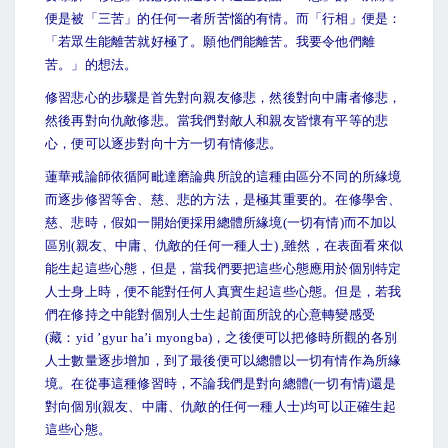
便是被「三苦」的任何一者所苦惱的有情。而「行相」便是：
「若眾生能離苦就好極了。願他們能離苦。我要令他們離
苦。」的想法。
修習悲心的步驟是首先對向親友修悲，然後對向中庸者修悲，
然後再對向仇敵修悲。當我們對敵人和親友皆懷有平等的悲
心，便可以逐步對向十方一切有情修悲。
蓮華戒論師依循阿毗達磨論典所說的這種由區分不同的所緣境
而逐步修習等舍、慈、悲的方法，是極其重要的。在修學舍、
慈、悲時，假如一開始便採用總體所緣境(一切有情)而不加以
區別(親友、中庸、仇敵的任何一種人士) ,雖然，在表面看來似
能生起這些心態，但是，當我們要把這些心態應用於個別特定
人士身上時，便不能對任何人真實生起這些心態。但是，若我
們在修持之中能對個別人士生起前面所說的心意轉變感受
(藏：yid ’gyur ha’i myongba)，之後便可以把修時所觀的各別
人士數量逐步增加，到了最後便可以總體以一切有情作為所緣
境。在從事這種修習時，不論我們是對向總體(一切有情)還是
對向個別(親友、中庸、仇敵的任何一種人士)均可以正確生起
這些心態。