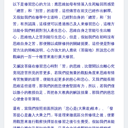
以下是修習悲心的方法：應思維如母有情落入生死輪回而感受
「總苦」和「別苦」的道理，這些痛苦在前文已經作出解釋。
又假如我們在修學中士道時，已經對自身的「總苦」和「別
苦」有所認識，這樣便可以透過推己及人來修習悲心，這種方
法能令我們輕易對別人產生悲心。思維自身之苦能引生出離
心，思維他人之苦則能引生悲心，但是，假如我們在初時沒有
思維自身之苦，那便難以成辦修持的關鍵扼要。這些便是對修
習方法的簡略說明。心力強大的人應依《菩薩地》所說悲心所
觀緣的一百一十種苦來進行廣大修習。
又據說菩薩在修習悲心時對「苦」的思維，比聲聞以出離心究
竟現證苦所見的苦更多。若我們從無量的觀點角度來思維有情
有苦無樂的道理，便能生起更多的慈心和悲心。又我們能長期
思維這些道理，那我們的慈悲便會堅固有力，所以，若我們僅
以微小的教授自足，而把各大教典的解說捨棄，那我們的慈悲
心便會非常薄弱。
還有，當我們按照前面所說的「悲心是(大乘道)根本」、「發
菩提心是趣入大乘之門」等道理來徹底區分所修境之後，便要
用觀慧來進行觀察抉擇並在修習之後引生覺受。假如我們未能