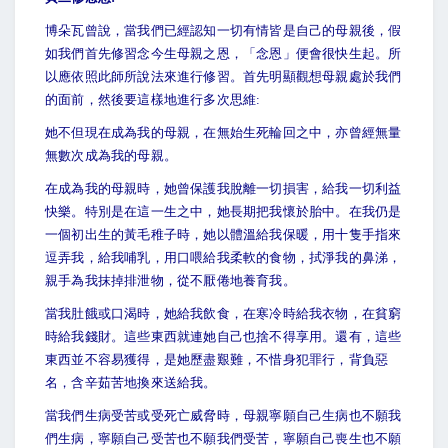
博朵瓦曾說，當我們已經認知一切有情皆是自己的母親後，假
如我們首先修習念今生母親之恩，「念恩」便會很快生起。所
以應依照此師所說法來進行修習。首先明顯觀想母親處於我們
的面前，然後要這樣地進行多次思維:
她不但現在成為我的母親，在無始生死輪回之中，亦曾經無量
無數次成為我的母親。
在成為我的母親時，她曾保護我脫離一切損害，給我一切利益
快樂。特別是在這一生之中，她長期把我懷於胎中。在我仍是
一個初出生的黃毛稚子時，她以體溫給我保暖，用十隻手指來
逗弄我，給我哺乳，用口喂給我柔軟的食物，拭淨我的鼻涕，
親手為我抹掉排泄物，從不厭倦地養育我。
當我肚餓或口渴時，她給我飲食，在寒冷時給我衣物，在貧窮
時給我錢財。這些東西就連她自己也捨不得享用。還有，這些
東西並不容易獲得，是她歷盡艱難，不惜身犯罪行，背負惡
名，含辛茹苦地換來送給我。
當我們生病受苦或受死亡威脅時，母親寧願自己生病也不願我
們生病，寧願自己受苦也不願我們受苦，寧願自己喪生也不願