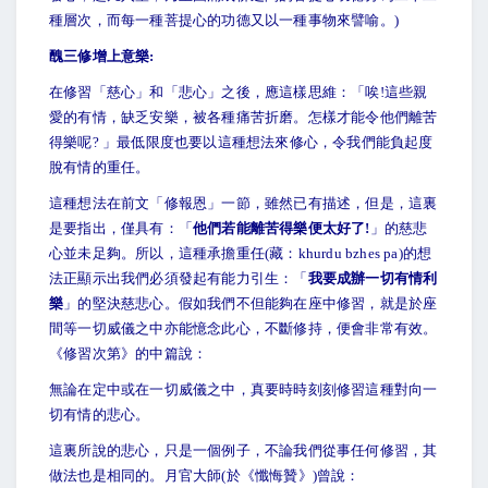
種層次，而每一種菩提心的功德又以一種事物來譬喻。)
醜三修增上意樂:
在修習「慈心」和「悲心」之後，應這樣思維：「唉!這些親
愛的有情，缺乏安樂，被各種痛苦折磨。怎樣才能令他們離苦
得樂呢? 」最低限度也要以這種想法來修心，令我們能負起度
脫有情的重任。
這種想法在前文「修報恩」一節，雖然已有描述，但是，這裏
是要指出，僅具有：「
他們若能離苦得樂便太好了!
」的慈悲
心並未足夠。所以，這種承擔重任(藏：khurdu bzhes pa)的想
法正顯示出我們必須發起有能力引生：「
我要成辦一切有情利
樂
」的堅決慈悲心。假如我們不但能夠在座中修習，就是於座
間等一切威儀之中亦能憶念此心，不斷修持，便會非常有效。
《修習次第》的中篇說：
無論在定中或在一切威儀之中，真要時時刻刻修習這種對向一
切有情的悲心。
這裏所說的悲心，只是一個例子，不論我們從事任何修習，其
做法也是相同的。月官大師(於《懺悔贊》)曾說：