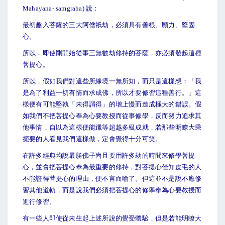
Mahayana- samgraha) 說：
最初趣入菩薩的三大阿僧祇劫，必須具有善根、願力、堅固
心。
所以，即使剛開始從事三無數劫修持的菩薩，亦必須發起這種
菩提心。
所以，假如我們對這些所緣境一無所知，而只是這樣想：「我
是為了利益一切有情而求成佛，所以才要修習這種善行。」這
樣便有可能堅執「未得謂得」的增上慢而造成極大的錯誤。假
如我們不把菩提心奉為心要教授而從事修學，反而努力追求其
他事情，自以為這樣便能躐等超越多級成就，若那些明瞭大乘
扼要的人看見我們這樣做，定會覺得十分可笑。
在許多經典均說最勝佛子尚且要用許多劫的時間來修學菩提
心，並會把菩提心奉為最重要的修持，對菩提心僅知皮毛的人
不能證得菩提心的理由，便不言而喻了。但這並不是說不應修
習其他道軌，而是說我們必須把菩提心的修學奉為心要教授而
進行修習。
有一些人即使從未生起上述所說的覺受體驗，但是若能明瞭大