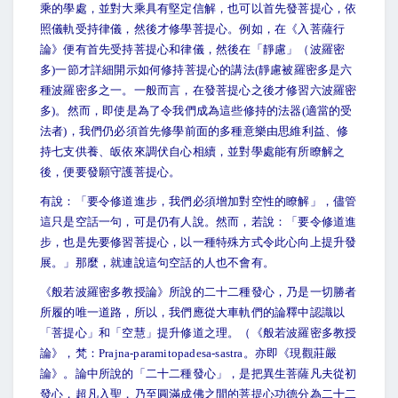
乘的學處，並對大乘具有堅定信解，也可以首先發菩提心，依
照儀軌受持律儀，然後才修學菩提心。例如，在《入菩薩行
論》便有首先受持菩提心和律儀，然後在「靜慮」（波羅密
多)一節才詳細開示如何修持菩提心的講法(靜慮被羅密多是六
種波羅密多之一。一般而言，在發菩提心之後才修習六波羅密
多)。然而，即使是為了令我們成為這些修持的法器(適當的受
法者)，我們仍必須首先修學前面的多種意樂由思維利益、修
持七支供養、皈依來調伏自心相續，並對學處能有所瞭解之
後，便要發願守護菩提心。
有說：「要令修道進步，我們必須增加對空性的瞭解」，儘管
這只是空話一句，可是仍有人說。然而，若說：「要令修道進
步，也是先要修習菩提心，以一種特殊方式令此心向上提升發
展。」那麼，就連說這句空話的人也不會有。
《般若波羅密多教授論》所說的二十二種發心，乃是一切勝者
所履的唯一道路，所以，我們應從大車軌們的論釋中認識以
「菩提心」和「空慧」提升修道之理。（《般若波羅密多教授
論》，梵：Prajna-paramitopadesa-sastra。亦即《現觀莊嚴
論》。論中所說的「二十二種發心」，是把異生菩薩凡夫從初
發心，超凡入聖，乃至圓滿成佛之間的菩提心功德分為二十二