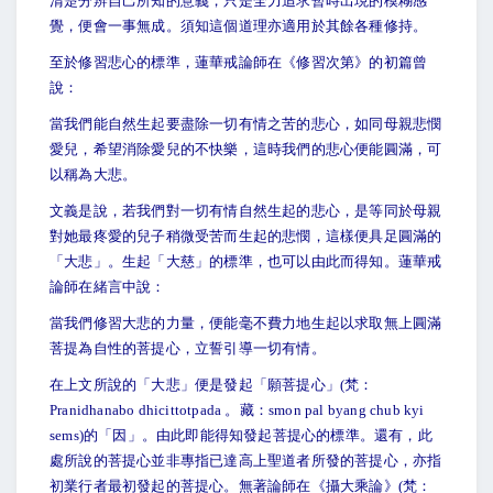
清楚分辨自己所知的意義，只是全力追求暫時出現的模糊感
覺，便會一事無成。須知這個道理亦適用於其餘各種修持。
至於修習悲心的標準，蓮華戒論師在《修習次第》的初篇曾
說：
當我們能自然生起要盡除一切有情之苦的悲心，如同母親悲憫
愛兒，希望消除愛兒的不快樂，這時我們的悲心便能圓滿，可
以稱為大悲。
文義是說，若我們對一切有情自然生起的悲心，是等同於母親
對她最疼愛的兒子稍微受苦而生起的悲憫，這樣便具足圓滿的
「大悲」。生起「大慈」的標準，也可以由此而得知。蓮華戒
論師在緒言中說：
當我們修習大悲的力量，便能毫不費力地生起以求取無上圓滿
菩提為自性的菩提心，立誓引導一切有情。
在上文所說的「大悲」便是發起「願菩提心」(梵：
Pranidhanabo dhicittotpada 。藏：smon pal byang chub kyi
sems)的「因」。由此即能得知發起菩提心的標準。還有，此
處所說的菩提心並非專指已達高上聖道者所發的菩提心，亦指
初業行者最初發起的菩提心。無著論師在《攝大乘論》(梵：