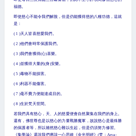
福德。
即使慈心不能令我們解脫，但是仍能獲得慈的八種功德，這就
是：
( 1 )
天人皆喜慈愛我們。
( 2 )
他們會時常保護我們。
( 3 )
我們會獲得(心)喜樂。
( 4 )
並獲得大量的(身)安樂。
( 5 )
毒物不能損害。
( 6 )
利器不能傷害。
( 7 )
毫不費力便能達成目的。
( 8 )
生於梵天世間。
若我們具有慈心，天、人的慈愛便會自然聚集在我們的身上。
還有，佛世尊也是以慈心的力量戰勝魔軍，故說慈心是最殊勝
的保護者等，所以雖然慈心難以生起，但是仍須努力修習。
《集學論》還說我們應該一心思維《金光明經》(梵：Arya-