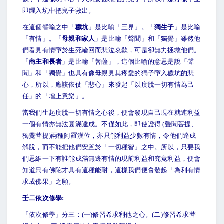
即躍入坑中把兒子救出。
在這個譬喻之中「
穢坑
」是比喻「三界」。「
獨生子
」是比喻
「有情」。「
母親和家人
」是比喻「聲聞」和「獨覺」雖然他
們看見有情墮於生死輪回而悲泣哀歎，可是卻無力拯救他們。
「
商主和長者
」是比喻「菩薩」，這個比喻的意思是說「聲
聞」和「獨覺」也具有像母親見其疼愛的獨子墮入穢坑的悲
心，所以，應該依仗「悲心」來發起「以度脫一切有情為己
任」的「增上意樂」。
當我們生起度脫一切有情之心後，便會發現自己現在就連利益
一個有情亦無法圓滿達成。不僅如此，即使證得 (聲聞菩提、
獨覺菩提)兩種阿羅漢位，亦只能利益少數有情，令他們達成
解脫，而不能把他們安置於「一切種智」之中。所以，只要我
們思維一下有誰能成滿無邊有情的現前利益和究竟利益，便會
知道只有佛陀才具有這種能耐，這樣我們便會發起「為利有情
求成佛果」之願。
壬二依次修學:
「依次修學」分三：(一)修習希求利他之心。(二)修習希求菩