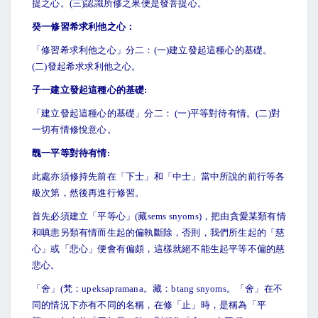
提之心。(三)認識所修之果便是發菩提心。
癸一修習希求利他之心：
「修習希求利他之心」分二：(一)建立發起這種心的基礎。
(二)發起希求求利他之心。
子一建立發起這種心的基礎:
「建立發起這種心的基礎」分二： (一)平等對待有情。(二)對
一切有情修悅意心。
醜一平等對待有情:
此處亦須修持先前在「下士」和「中士」當中所說的前行等各
級次第，然後再進行修習。
首先必須建立「平等心」(藏sems snyoms)，把由貪愛某類有情
和嗔恚另類有情而生起的偏執斷除，否則，我們所生起的「慈
心」或「悲心」便會有偏頗，這樣就絕不能生起平等不偏的慈
悲心。
「舍」(梵：upeksapramana。藏：btang snyoms。「舍」在不
同的情況下亦有不同的名稱，在修「止」時，是稱為「平