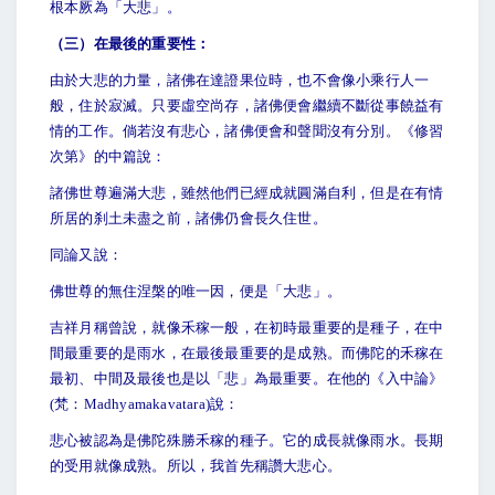
根本厥為「大悲」。
（三）在最後的重要性：
由於大悲的力量，諸佛在達證果位時，也不會像小乘行人一
般，住於寂滅。只要虛空尚存，諸佛便會繼續不斷從事饒益有
情的工作。倘若沒有悲心，諸佛便會和聲聞沒有分別。《修習
次第》的中篇說：
諸佛世尊遍滿大悲，雖然他們已經成就圓滿自利，但是在有情
所居的刹土未盡之前，諸佛仍會長久住世。
同論又說：
佛世尊的無住涅槃的唯一因，便是「大悲」。
吉祥月稱曾說，就像禾稼一般，在初時最重要的是種子，在中
間最重要的是雨水，在最後最重要的是成熟。而佛陀的禾稼在
最初、中間及最後也是以「悲」為最重要。在他的《入中論》
(梵：Madhyamakavatara)說：
悲心被認為是佛陀殊勝禾稼的種子。它的成長就像雨水。長期
的受用就像成熟。所以，我首先稱讚大悲心。