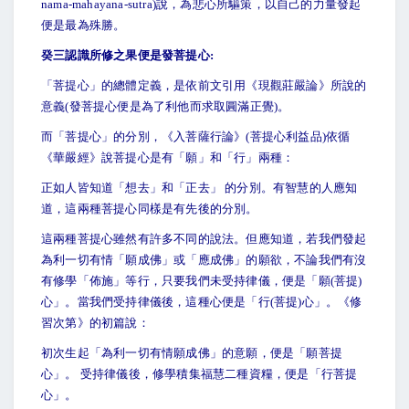
nama-mahayana-sutra)說，為悲心所驅策，以自己的力量發起
便是最為殊勝。
癸三認識所修之果便是發菩提心:
「菩提心」的總體定義，是依前文引用《現觀莊嚴論》所說的
意義(發菩提心便是為了利他而求取圓滿正覺)。
而「菩提心」的分別，《入菩薩行論》(菩提心利益品)依循
《華嚴經》說菩提心是有「願」和「行」兩種：
正如人皆知道「想去」和「正去」 的分別。有智慧的人應知
道，這兩種菩提心同樣是有先後的分別。
這兩種菩提心雖然有許多不同的說法。但應知道，若我們發起
為利一切有情「願成佛」或「應成佛」的願欲，不論我們有沒
有修學「佈施」等行，只要我們未受持律儀，便是「願(菩提)
心」。當我們受持律儀後，這種心便是「行(菩提)心」。《修
習次第》的初篇說：
初次生起「為利一切有情願成佛」的意願，便是「願菩提
心」。 受持律儀後，修學積集福慧二種資糧，便是「行菩提
心」。