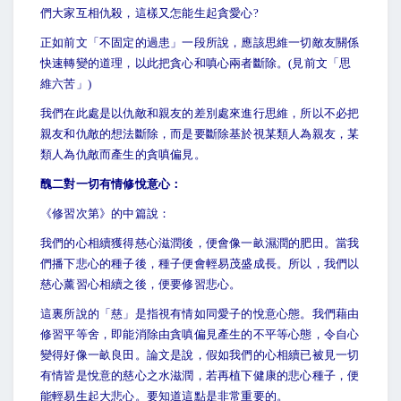
們大家互相仇殺，這樣又怎能生起貪愛心?
正如前文「不固定的過患」一段所說，應該思維一切敵友關係
快速轉變的道理，以此把貪心和嗔心兩者斷除。(見前文「思
維六苦」)
我們在此處是以仇敵和親友的差別處來進行思維，所以不必把
親友和仇敵的想法斷除，而是要斷除基於視某類人為親友，某
類人為仇敵而產生的貪嗔偏見。
醜二對一切有情修悅意心：
《修習次第》的中篇說：
我們的心相續獲得慈心滋潤後，便會像一畝濕潤的肥田。當我
們播下悲心的種子後，種子便會輕易茂盛成長。所以，我們以
慈心薰習心相續之後，便要修習悲心。
這裏所說的「慈」是指視有情如同愛子的悅意心態。我們藉由
修習平等舍，即能消除由貪嗔偏見產生的不平等心態，令自心
變得好像一畝良田。論文是說，假如我們的心相續已被見一切
有情皆是悅意的慈心之水滋潤，若再植下健康的悲心種子，便
能輕易生起大悲心。要知道這點是非常重要的。