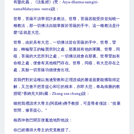
有鑒此義，《法集經》(梵：Arya-dharma-samgiti-
namaMahayana -sutra)說：
世尊，菩薩不須學習許多教法。世尊，菩薩若能受持並知曉一
種教法，那一切佛法自能掌握於菩薩的手中。這一種教法是什
麼?這就是大悲。
世尊，由於具有大悲，一切佛法皆在菩薩的手中。世尊，譬
如，轉輪聖王的輪寶所到之處，那裏就有他的軍團。世尊，同
樣，菩薩的大悲所到之處，一切佛法就會在那裏。世尊譬如有
命根之處，便會有其他根門存在。世尊，同樣，有大悲存在之
處，其餘一切菩薩功德便會出現。
若我們對於這種以無邊聖教和正理證成的勝道扼要能獲取得定
解，又怎會不把菩提心和它的根本，亦即大悲，奉為殊勝的教
授呢?香納充大師(藏：Zhang sna chung)說：
雖然我禮請求大尊主(阿底峽)傳予教授，可是尊者僅說：“捨棄
世間，修菩提心。”
格西仲敦巴聞言便尷尬地對他說：
你已經獲得大尊主的究竟教授了。