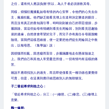
之任，還有何人應該負擔?所以，為人子者必須拯救其母。
同樣，煩惱狂魔擾亂如母有情的內心安寧，令他們的心失去自
主，瘋癲狂亂。他們缺乏能看見增上生道和決定勝道的眼目，
而且沒有真正的善知識引導，時時刻刻被自己的罪惡侵損，步
履踉蹌。當這些如母有情總則看見生死輪回，別則看見惡趣險
崖的邊緣，自然便會寄望於兒子，而兒子亦有責任令母親脫離
險境。當我們這樣思維後，便一定要把他們從生死輪回之中救
出，以報母恩。《集學論》說：
因煩惱而狂亂，因患癡而盲目，步履蹣跚地走在懸崖險途之
上。我們自己和其他人常受憂悲所侵，一切有情均有這樣的痛
苦。
雖說不應尋找別人的過失，而且即使僅看見一種功德也要覺得
可貴，但是，在這裏則應仔細思維別人的無助慘況。
子二發起希求利他之心：
「發起希求利他之心」分三：(一)修慈。(二)修悲。(三)修增上
意樂。
醜一修慈: