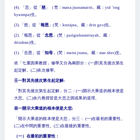
(4).
「悲」從「
慈
」（梵：mana jnanamaitri。藏：yid ’ong
byamspa)生。
(3).
「慈」從「
報恩
」(梵：kratajna。藏：drin gzo)生。
(2).
「報恩」從「
念恩
」(梵：parigrahasmrtayah。藏：
drindran)生。
(1).
「念恩」從「
知母
」(梵：matra jnana。藏：mar shes)生。
依「七重因果教授」修學又分為兩部分：(一)對其先後次第生
起定解。(二)依次修學。
壬一對其先後次第生起定解:
「對其先後次第生起定解」分二：(一)開示大乘道的根本便是
大悲。(二)余六教授皆是大悲之因或果的道理。
癸一開示大乘道的根本便是大悲:
「開示大乘道的根本便是大悲」分三： (一)在最初的重要性。
(二)在中間的重要性。(三)在最後的重要性。
（一）在最初的重要性：