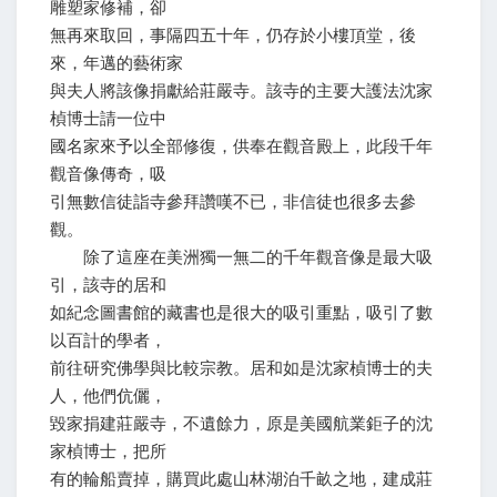
雕塑家修補，卻
無再來取回，事隔四五十年，仍存於小樓頂堂，後
來，年邁的藝術家
與夫人將該像捐獻給莊嚴寺。該寺的主要大護法沈家
楨博士請一位中
國名家來予以全部修復，供奉在觀音殿上，此段千年
觀音像傳奇，吸
引無數信徒詣寺參拜讚嘆不已，非信徒也很多去參
觀。
除了這座在美洲獨一無二的千年觀音像是最大吸
引，該寺的居和
如紀念圖書館的藏書也是很大的吸引重點，吸引了數
以百計的學者，
前往研究佛學與比較宗教。居和如是沈家楨博士的夫
人，他們伉儷，
毀家捐建莊嚴寺，不遺餘力，原是美國航業鉅子的沈
家楨博士，把所
有的輪船賣掉，購買此處山林湖泊千畝之地，建成莊