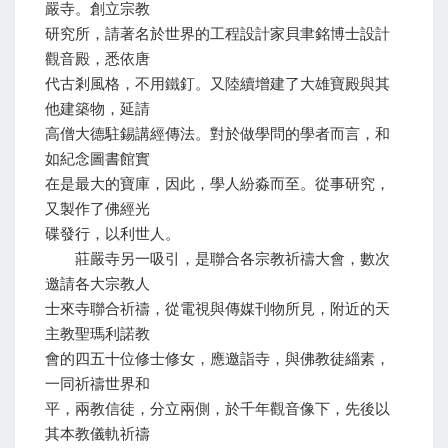
嚴寺。創立宗教
研究所，請著名於世界的工程設計家貝聿銘博士設計
觀音殿，悉依唐
代古剎風格，不用鐵釘。又陸續增建了大雄寶殿與其
他建築物，延請
高僧大德駐錫講經傳法。對於做學問的學者而言，和
如紀念圖書館實
在是最大的寶庫，因此，學人紛淼而至。從事研究，
又製作了佛經光
碟發行，以利世人。
莊嚴寺另一吸引，是聯合各宗教祈禱大會，數次
邀請各大宗教人
士來寺聯合祈禱，從電視與傳媒刊物所見，附近的天
主教聖瑪利諾教
會的四五十位修士修女，應邀詣寺，與佛教徒緇素，
一同祈禱世界和
平，兩教信徒，分立兩側，於千年觀音像下，先後以
其本教儀軌祈禱