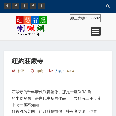
線上大德：
58582
Since 1999年
紐約莊嚴寺
特區
印度
人氣：
14204
莊嚴寺的千年唐代觀音塑像。那是一座側右腿
的坐姿塑像，是唐代中葉的作品，一共只有三座，其
中此一座不知如
何被移來美國，已經殘缺損傷，擁有者交請一位青年