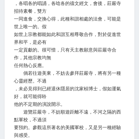
，各唱各的唱誦，各唸各的禱文經文，會後，莊嚴寺
招待素餐，雙方
一同進食，交換心得，此種和諧相處的法會，可能是
世上唯一的。假
如世上宗教都能如此和諧互相尊敬合作，對於促進世
界和平，是必有
一定貢獻的。很可惜，只有天主教願意與莊嚴寺合
作，其他宗教均無
任何熱心反應。
倘若往遊美東，不妨去參拜莊嚴寺，將有另一種
心靈經歷。不過
，未必見得到已經退休隱居的沈家楨博士，假如運氣
好，就可能得聆
他的不定期的演說開示。
遊覽莊嚴寺，不妨順遊距離不遠，不河之隔的西
點軍校，不過須
要預約。參觀這所著名的美國軍校，又是另一種經驗
與感受。