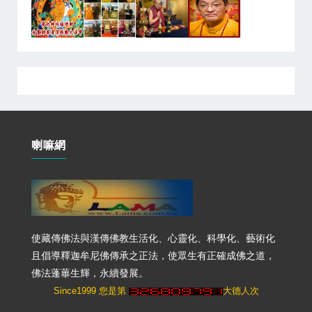
喇嘛網
使藏傳佛法與漢傳佛教生活化、心靈化、科學化、藝術化
且倡導釋迦牟尼佛傳承之正法，使眾生有正確成佛之道，
佛法蓬蓽生輝，永續發展。
Since1999 您是第
大德人次