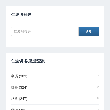
仁波切搜尋
仁波切-以教派查詢
寧瑪
(303)
噶舉
(324)
格魯
(247)