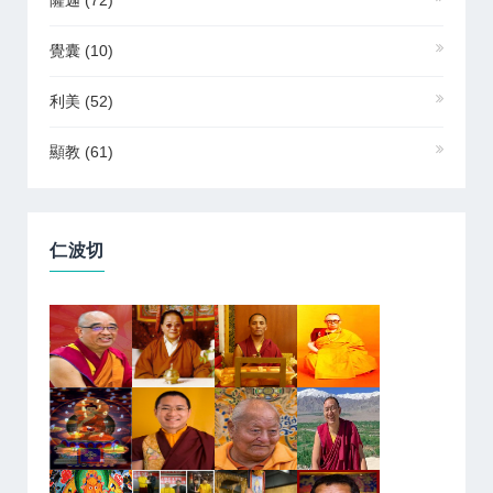
薩迦
(72)
覺囊
(10)
利美
(52)
顯教
(61)
仁波切