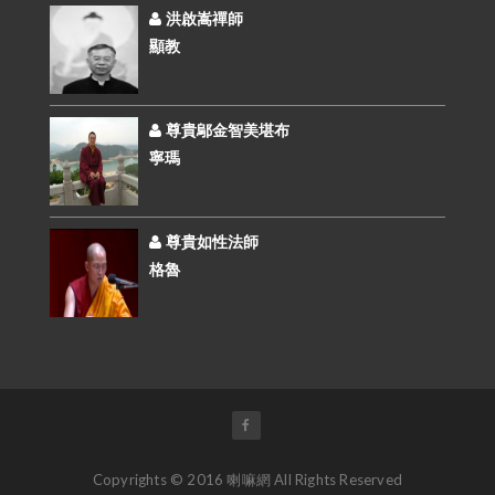
洪啟嵩禪師
顯教
尊貴鄔金智美堪布
寧瑪
尊貴如性法師
格魯
Copyrights © 2016 喇嘛網 All Rights Reserved