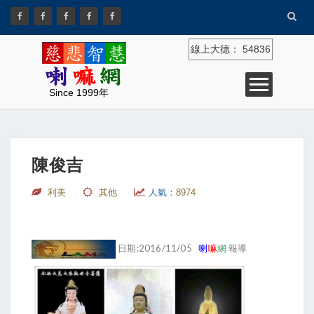
線上大德：
54836
Since 1999年
陳俊吉
利美
其他
人氣：
8974
日期:2016/11/05
喇
嘛
網
報導