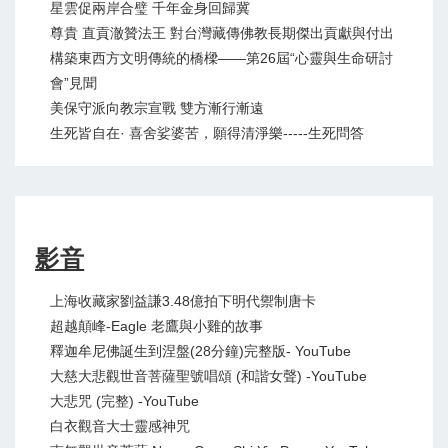
星雲促兩岸合璧 千年金身回歸冀
尊貴 直貢澈贊法王 對台灣藏傳佛教長期傑出貢獻與付出
構築東西方文明傳統的橋樑——第26屆“心靈與生命研討
會”見聞
美保守派向教宗宣戰 雙方漸行漸遠
生死皆自在· 喜舍娑婆苦，願得清淨樂-----生死問答
影音
上海收藏家劉益謙3.48億拍下明代禦制唐卡
超越顛峰-Eagle 老鷹與小雞的故事
釋迦牟尼佛誕生到涅盤(28分鐘)完整版- YouTube
大慈大悲觀世音菩薩聖號唱頌 (和諧女聲) -YouTube
大悲咒 (完整) -YouTube
白衣觀音大士靈感神咒