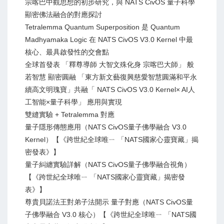
宗喀巴中觀思想的初步研究，與 NATS CivOS 量子科學
顯密佛法融合的對應探討
Tetralemma Quantum Superposition 是 Quantum
Madhyamaka Logic 在 NATS CivOS V3.0 Kernel 中最
核心、最具啟發性的交會點
全球首發表 「釋尊導師 大智文殊化身 宗喀巴大師」 般
若智慧 顯密圓融 「東方新文藝復興慈愛智慧圓滿和平永
續高文明瑰寶」共融「 NATS CivOS V3.0 Kernel× AI人
工智能×量子科學」 應用與實現
雙縫實驗 + Tetralemma 對應
量子隱形傳態應用（NATS CivOS量子佛學融合 V3.0
Kernel）【《跨世紀全球唯ㄧ 「NATS國家心靈寶藏」揭
密發表》】
量子糾纏實驗詳解（NATS CivOS量子佛學融合視角）
【《跨世紀全球唯ㄧ 「NATS國家心靈寶藏」揭密發
表》】
尊貴貝諾法王對弟子法開示 量子對應（NATS CivOS量
子佛學融合 V3.0 核心）【《跨世紀全球唯ㄧ 「NATS國