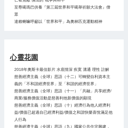
仁者無敵 佛法的“戰爭與和平”
至尊噶瑪巴供養『第三屆世界和平噶舉祈願大法會』僧
眾
達賴喇嘛呼籲以「世界和平」為奧林匹克運動精神
心靈花園
2018年奧斯卡最佳影片 水底情深 疾寞 溝通 理性 註解
慈善經濟主義（全球）思語（十二）可轉變自利資本主
義的「不和諧經濟世界」至「和諧的經濟世界」
慈善經濟主義（全球）思語（十一）「共融」共享經濟/
商業/服務價值活動是慈善利他新價值的顯現
慈善經濟主義（全球）思語（十）經濟行為他人經濟利
益/價值已超過自已經濟利益/價值之和諧快樂喜悅滿足他
人行為
慈善經濟主義（全球）思語（九）國家公共住宅興建，