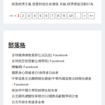
慈善經濟主義 慈愛利他生命價值 共融 經濟價值活動行為
<<
<
1
2
3
4
5
6
7
8
9
10
...
>
>>
部落格
全球藏傳佛教最新弘法訊息| Facebook
全球慈悲智慧數位佛學院| Facebook
喇嘛網| Facebook
國際身心障礙者日/身障者日由來
中華道教文化團體聯合總會/中華民國道教法師聯合總會
- Facebook
南加州中國大專院校聯合校友會
台北榮民總醫院舉辦2012國際高齡醫學研討會
台北市婦女救援基金會