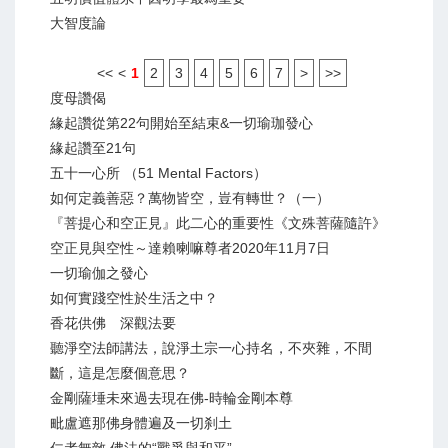
大智度論
<<
<
1
2
3
4
5
6
7
>
>>
度母讚偈
緣起讚從第22句開始至結束&一切瑜珈發心
緣起讚至21句
五十一心所 （51 Mental Factors）
如何定義善惡？萬物皆空，豈有轉世？（一）
『菩提心和空正見』此二心的重要性《文殊菩薩隨許》
空正見與空性～達賴喇嘛尊者2020年11月7日
一切瑜伽之發心
如何實踐空性於生活之中？
香花供佛 深觀法要
聽淨空法師講法，說淨土宗一心持名，不夾雜，不間
斷，這是怎麼個意思？
金剛薩埵未來過去現在佛-時輪金剛本尊
毗盧遮那佛身體遍及一切刹土