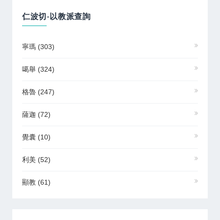
仁波切-以教派查詢
寧瑪
(303)
噶舉
(324)
格魯
(247)
薩迦
(72)
覺囊
(10)
利美
(52)
顯教
(61)