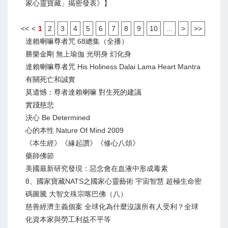
家心靈寶藏」揭密發表》】
<<
<
1
2
3
4
5
6
7
8
9
10
...
>
>>
達賴喇嘛尊者咒 68總集（全播）
勝樂金剛 無上瑜伽 光明身 幻化身
達賴喇嘛尊者咒 His Holiness Dalai Lama Heart Mantra
有關死亡和誠實
莫遺憾：尊者達賴喇嘛 對生死的建議
實踐慈悲
決心 Be Determined
心的本性 Nature Of Mind 2009
《本生經》《緣起讚》《修心八頌》
藥師佛節
美國最新研究發現：惡念會在血液中形成毒素
8、國家寶藏NATS之國家心靈藝術 宇宙智慧 超極生命密
碼圖騰 大智文殊宗喀巴佛（八）
慈善經濟主義個案 全球化為什麼沒讓所有人受利？全球
化資本家與勞工利益不平等