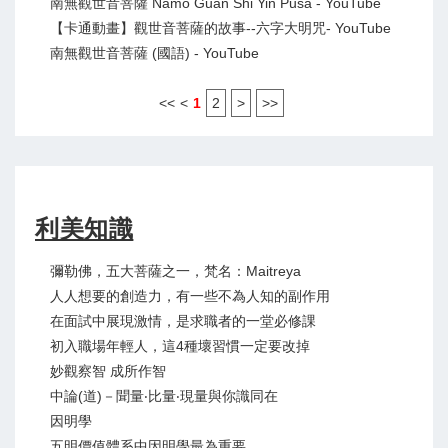
南無觀世音菩薩 Namo Guan Shi Yin Pusa - YouTube
【卡通動畫】觀世音菩薩的故事--六字大明咒- YouTube
南無觀世音菩薩 (國語) - YouTube
<<
<
1
2
>
>>
利美知識
彌勒佛，五大菩薩之一，梵名：Maitreya
人人想要的創造力，有一些不為人知的副作用
在面試中展現激情，是求職者的一堂必修課
初入職場年輕人，這4種壞習慣一定要改掉
妙觀察智 成所作智
中論(道)－聞量‧比量‧現量與你識同在
因明學
五明價值體系中因明學最為重要