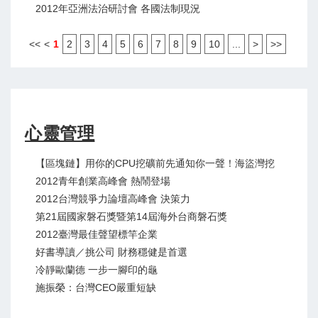
2012年亞洲法治研討會 各國法制現況
<<
<
1
2
3
4
5
6
7
8
9
10
...
>
>>
心靈管理
【區塊鏈】用你的CPU挖礦前先通知你一聲！海盜灣挖
2012青年創業高峰會 熱鬧登場
2012台灣競爭力論壇高峰會 決策力
第21屆國家磐石獎暨第14屆海外台商磐石獎
2012臺灣最佳聲望標竿企業
好書導讀／挑公司 財務穩健是首選
冷靜歐蘭德 一步一腳印的龜
施振榮：台灣CEO嚴重短缺