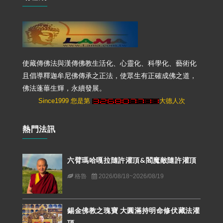
使藏傳佛法與漢傳佛教生活化、心靈化、科學化、藝術化
且倡導釋迦牟尼佛傳承之正法，使眾生有正確成佛之道，
佛法蓬蓽生輝，永續發展。
Since1999 您是第
大德人次
熱門法訊
六臂瑪哈嘎拉隨許灌頂&閻魔敵隨許灌頂
格魯
2026/08/18~2026/08/19
錫金佛教之瑰寶 大圓滿持明命修伏藏法灌
頂