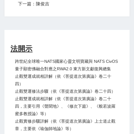
下一篇：陳俊吉
法開示
跨世紀全球唯一NATS國家心靈文明寶藏與 NATS CivOS
量子顯密佛融合對應之RWA2.0 東方新文獻復興總集
止觀雙運成就相詳解（依《菩提道次第廣論》卷二十
四）
止觀雙運修法步驟（依《菩提道次第廣論》卷二十四）
止觀雙運成就相詳解（依《菩提道次第廣論》卷二十
四，主要引用《聲聞地》、《修次下篇》、《般若波羅
蜜多教授論》等）
止觀實修步驟詳解（依《菩提道次第廣論》上士道止觀
章，主要依《瑜伽師地論》等）