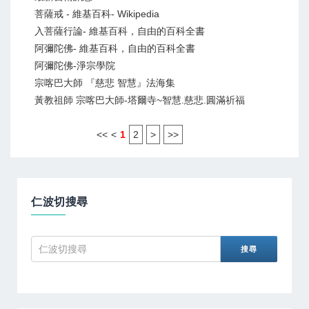
菩薩戒 - 維基百科- Wikipedia
入菩薩行論- 維基百科，自由的百科全書
阿彌陀佛- 維基百科，自由的百科全書
阿彌陀佛-淨宗學院
宗喀巴大師 『慈悲 智慧』法海集
黃教祖師 宗喀巴大師-塔爾寺~智慧.慈悲.圓滿祈福
<<
<
1
2
>
>>
仁波切搜尋