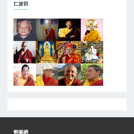
仁波切
喇嘛網