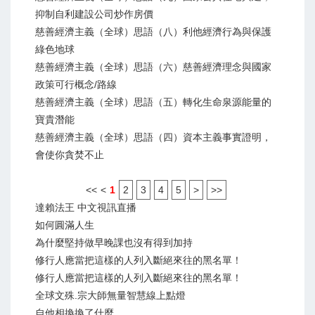
抑制自利建設公司炒作房價
慈善經濟主義（全球）思語（八）利他經濟行為與保護
綠色地球
慈善經濟主義（全球）思語（六）慈善經濟理念與國家
政策可行概念/路線
慈善經濟主義（全球）思語（五）轉化生命泉源能量的
寶貴潛能
慈善經濟主義（全球）思語（四）資本主義事實證明，
會使你貪焚不止
<<
<
1
2
3
4
5
>
>>
達賴法王 中文視訊直播
如何圓滿人生
為什麼堅持做早晚課也沒有得到加持
修行人應當把這樣的人列入斷絕來往的黑名單！
修行人應當把這樣的人列入斷絕來往的黑名單！
全球文殊.宗大師無量智慧線上點燈
自他相換換了什麼