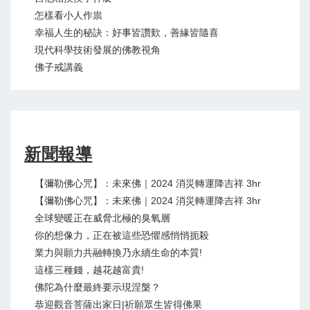
怎樣看小人作祟
幸福人生的秘訣：好事皆讚歎，善緣皆隨喜
現代科學技術發展的佛教視角
佛子戒講義
新聞報導
【彌勒佛心咒】：未來佛｜2024 消災轉運降吉祥 3hr
【彌勒佛心咒】：未來佛｜2024 消災轉運降吉祥 3hr
全球變暖正在威脅北極的臭氧層
你的想像力，正在被這些恐懼感悄悄扼殺
業力與願力共融轉換乃永續生命的本質!
這樣三種錢，越花越富貴!
佛陀為什麼最終要示現涅槃？
恭迎觀音菩薩出家日|祈願眾生皆得佛果