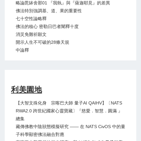
略論毘缽舍那01 『我執』與『薩迦耶見』的差異
佛法特別強調基、道、果的重要性
七十空性論略釋
佛法的核心 密勒日巴者闡釋十度
消災免難祈願文
開示人生不可破的28條天規
中論釋
利美園地
【大智文殊化身 宗喀巴大師 量子AI QAIHV】〔NATS
RWA2.0 跨世紀國家心靈寶藏〕『慈愛．智慧．圓滿 』
總集
藏傳佛教中陰狀態模擬研究 —— 在 NATS CivOS 中的量
子科學顯密佛法融合對應