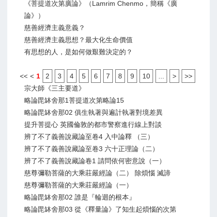
《菩提道次第廣論》（Lamrim Chenmo，簡稱《廣
論》）
慈善經濟主義意義？
慈善經濟主義思想？最大化生命價值
有思想的人，是如何做艱難決定的？
<<
<
1
2
3
4
5
6
7
8
9
10
...
>
>>
宗大師《三主要道》
略論毘缽舍那1菩提道次第略論15
略論毘缽舍那02 俱生執著與遍計執著對境差異
提升菩提心 英國倫敦的都市警察進行線上對談
辨了不了義善說藏論至卷4 入中論釋 （三）
辨了不了義善說藏論至卷3 六十正理論（二）
辨了不了義善說藏論卷1 請問依何密意說（一）
慈尊彌勒菩薩的大乘莊嚴經論（二） 除煩惱 滅諦
慈尊彌勒菩薩的大乘莊嚴經論（一）
略論毘缽舍那02 誰是『輪迴的根本』
略論毘缽舍那03 從《釋量論》了知生起煩惱的次第