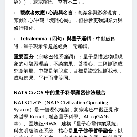
經》），或宗喀巴「空有不二」。
觀察者效應 / 心識與名言
：意識參與影響現實，
類似唯心/中觀「境隨心轉」，但佛教更強調業力與
修行轉化。
Tetralemma（四句）與量子邏輯
：中觀破四
邊，量子現象常超越經典二元邏輯。
重要區分
（宗喀巴體系強調）：量子是描述物理現
象的可驗證理論，不談業果、菩提心、二障斷除或
究竟解脫。中觀是解脫道，目標是證空性斷我執，
成就佛果。平行而非等同。
NATS CivOS 中的量子科學顯密佛法融合
NATS CivOS（NATS Civilization Operating 
System）是一個現代框架，將宗喀巴中觀正見作
為哲學 Kernel，融合量子科學、AI（qGANs 
等）、區塊鏈/RWA，建構「量子心靈作業系統」
與文明級資產系統。核心是
量子佛學哲學融合
：以