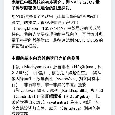
宗喀巴中觀思想的初步研究，與 NATS CivOS 量
子科學顯密佛法融合的對應探討。
您的查詢提供了吳武宗（南華大學宗教所95碩士
論文）的摘要，很好地概述了宗喀巴
（Tsongkhapa，1357–1419）中觀思想的形成與
特色。我將先簡要梳理傳統中觀內容，再討論其與
量子科學的哲學對應，最後連結到 NATS CivOS 的
顯密融合框架。
中觀的基本內容與宗喀巴之前的發展
中觀（Madhyamaka）源自龍樹（Nāgārjuna，約
2–3世紀）《中論》，核心是「緣起性空」：諸法
依因緣而生，故無自性（svabhāva，獨立固有本
質），非有非無、非一非異的中道。提婆
（Āryadeva）繼承，佛護（Buddhapālita）與月稱
（Candrakīrti）發展
歸謬派（Prāsaṅgika）
，以
破斥對手自立論式（svatantra）為主，強調一切
名言施設皆無自性。寂天（Śāntideva）則融入菩
薩行實踐。