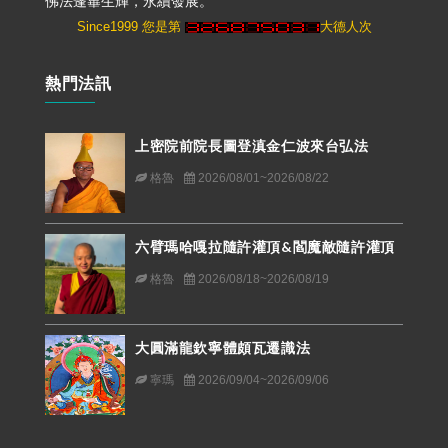
佛法蓬蓽生輝，永續發展。
Since1999 您是第
大德人次
熱門法訊
上密院前院長圖登滇金仁波來台弘法
格魯
2026/08/01~2026/08/22
六臂瑪哈嘎拉隨許灌頂&閻魔敵隨許灌頂
格魯
2026/08/18~2026/08/19
大圓滿龍欽寧體頗瓦遷識法
寧瑪
2026/09/04~2026/09/06