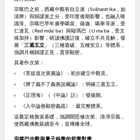
宗喀巴之前，西藏中觀有自立派（Svātantrika，如
清辨）與歸謬派之分，受印度後期影響，也融入唯
識等。宗喀巴早年廣學噶當、薩迦、噶舉等派，受
仁達瓦（Red mda’ ba）與鄔瑪巴（U ma ba，受文
殊加持）影響，研讀佛護註後，確立不共見解，發
展「
三遮五立
」（三種遮破、五種安立）等體系，
強調月稱歸謬正見，貫穿顯密。
其著作次第：
《菩提道次第廣論》：初步建立中觀見。
《辨了義不了義善說藏論》：明確三遮五立。
《正理海》（《中論》註）：發揚期。
《入中論善顯密義疏》：最完整體系。
這奠定格魯派基礎，強調聞思修次第、清淨宗風，
使西藏佛教延續至今，並傳播全球。
宗喀巴中觀與量子科學的哲學對應