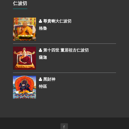
仁波切
尊貴喇大仁波切
格魯
第十四世 董居祖古仁波切
薩迦
黑財神
特區