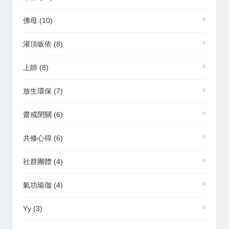
佛母
(10)
灌頂皈依
(8)
上師
(8)
放生環保
(7)
齋戒閉關
(6)
共修心得
(6)
社群團體
(4)
氣功瑜珈
(4)
Yy
(3)