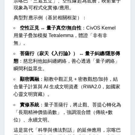
宗喀巴「三遮五立」、空性緣起為底層，映射量子
現象為可程式化實修/應用。
典型對應示例（基於相關框架）：
空性正見 ↔ 量子真空/無自性
：CivOS Kernel
用量子疊加模擬 Tetralemma，體證「非有非
無」。
菩薩行（寂天《入行論》） ↔ 量子糾纏/隱形傳
態
：慈悲利他如糾纏網絡，善心透過「量子網絡」
瞬間利益眾生。
顯密圓融
：顯教中觀正見 + 密教觀想/加持，結
合量子計算與 AI 生成文明資產（RWA2.0，如國家
心靈文明寶藏）。
實修系統
：量子菩薩行，將止觀、菩提心轉化為
「長期精神價值函數」，強調混合體（傳統+數
位）、永續文明。
這是當代「科學與佛法對話」的延伸應用，宗喀巴