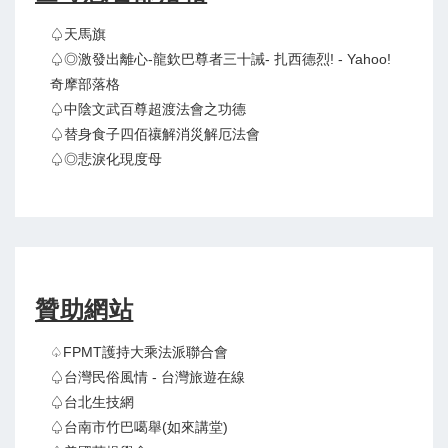
♤天馬旗
♤◎激發出離心-龍欽巴尊者三十誡- 扎西德烈! - Yahoo!
奇摩部落格
♤中陰文武百尊超渡法會之功德
♤替身食子四佰禳解消災解厄法會
♤◎悲淚化現度母
贊助網站
♤FPMT護持大乘法派聯合會
♤台灣民俗風情 - 台灣旅遊在線
♤台北生技網
♤台南市竹巴噶舉(如來講堂)