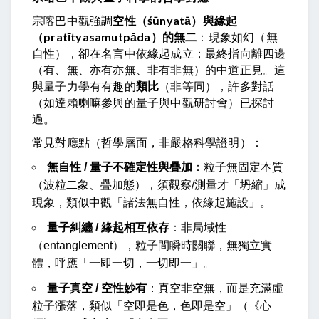
宗喀巴中觀強調
空性（śūnyatā）與緣起
（pratītyasamutpāda）的無二
：現象如幻（無
自性），卻在名言中依緣起成立；最終指向離四邊
（有、無、亦有亦無、非有非無）的中道正見。這
與量子力學有有趣的
類比
（非等同），許多對話
（如達賴喇嘛參與的量子與中觀研討會）已探討
過。
常見對應點（哲學層面，非嚴格科學證明）：
無自性 / 量子不確定性與疊加
：粒子無固定本質
（波粒二象、疊加態），須觀察/測量才「坍縮」成
現象，類似中觀「諸法無自性，依緣起施設」。
量子糾纏 / 緣起相互依存
：非局域性
（entanglement），粒子間瞬時關聯，無獨立實
體，呼應「一即一切，一切即一」。
量子真空 / 空性妙有
：真空非空無，而是充滿虛
粒子漲落，類似「空即是色，色即是空」（《心