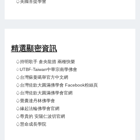
♤美國菩提學會
精選顯密資訊
♤持明歌手 倉央龍措 兩種快樂
♤UTBF-Taiwan中華宗南學佛會
♤台灣蘇曼噶舉官方中文網
♤台灣佐欽大圓滿佛學會 Facebook粉絲頁
♤台灣佐欽大圓滿佛學會官網
♤覺囊達丹林佛學會
♤緣起法輪佛學會官網
♤尊貴的 安陽仁波切官網
♤慧命成長學院