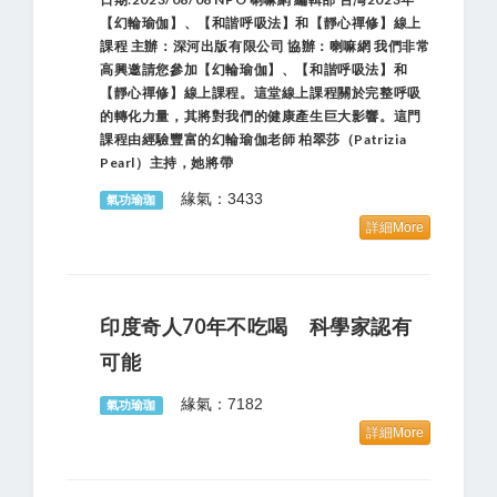
【幻輪瑜伽】、【和諧呼吸法】和【靜心禪修】線上
課程 主辦：深河出版有限公司 協辦：喇嘛網 我們非常
高興邀請您參加【幻輪瑜伽】、【和諧呼吸法】和
【靜心禪修】線上課程。這堂線上課程關於完整呼吸
的轉化力量，其將對我們的健康產生巨大影響。這門
課程由經驗豐富的幻輪瑜伽老師 柏翠莎（Patrizia
Pearl）主持，她將帶
緣氣：3433
氣功瑜珈
詳細More
印度奇人70年不吃喝 科學家認有
可能
緣氣：7182
氣功瑜珈
詳細More