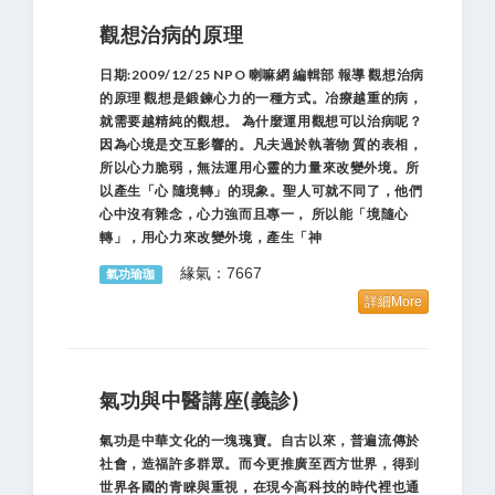
觀想治病的原理
日期:2009/12/25 NPO 喇嘛網 編輯部 報導 觀想治病
的原理 觀想是鍛鍊心力的一種方式。冶療越重的病，
就需要越精純的觀想。 為什麼運用觀想可以治病呢？
因為心境是交互影響的。凡夫過於執著物 質的表相，
所以心力脆弱，無法運用心靈的力量來改變外境。所
以產生「心 隨境轉」的現象。聖人可就不同了，他們
心中沒有雜念，心力強而且專一， 所以能「境隨心
轉」，用心力來改變外境，產生「神
緣氣：7667
氣功瑜珈
詳細More
氣功與中醫講座(義診)
氣功是中華文化的一塊瑰寶。自古以來，普遍流傳於
社會，造福許多群眾。而今更推廣至西方世界，得到
世界各國的青睞與重視，在現今高科技的時代裡也通