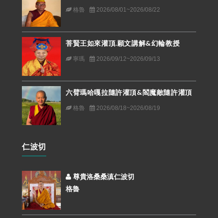
格魯
2026/08/01~2026/08/22
菩賢王如來灌頂.願文講解&幻輪教授
寧瑪
2026/09/12~2026/09/13
六臂瑪哈嘎拉隨許灌頂&閻魔敵隨許灌頂
格魯
2026/08/18~2026/08/19
仁波切
尊貴洛桑桑滇仁波切
格魯