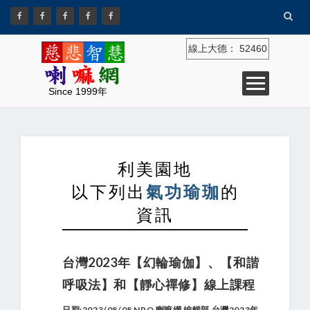
線上大德：
52460
Since 1999年
利美園地
以下列出
氣功瑜珈
的
資訊
台灣2023年【幻輪瑜伽】、【和諧
呼吸法】和【靜心禪修】線上課程
日期:2023/08/08 NPO 喇嘛網 編輯部 台灣2023年