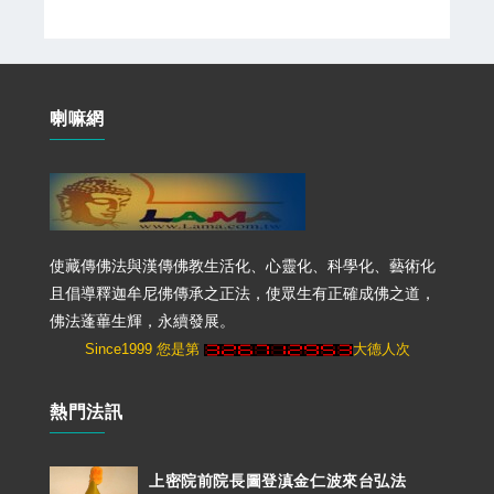
喇嘛網
使藏傳佛法與漢傳佛教生活化、心靈化、科學化、藝術化
且倡導釋迦牟尼佛傳承之正法，使眾生有正確成佛之道，
佛法蓬蓽生輝，永續發展。
Since1999 您是第
大德人次
熱門法訊
上密院前院長圖登滇金仁波來台弘法