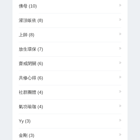
佛母
(10)
灌頂皈依
(8)
上師
(8)
放生環保
(7)
齋戒閉關
(6)
共修心得
(6)
社群團體
(4)
氣功瑜珈
(4)
Yy
(3)
金剛
(3)