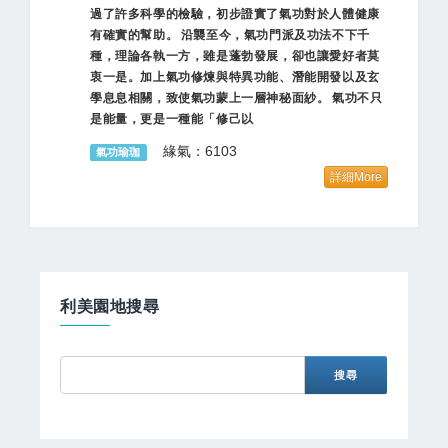
過了許多科學的檢驗，初步證實了氣功對於人體健康
有確實的幫助。 沿襲至今，氣功門派及功法不下千
種，理論各執一方，雖是蓬勃發展，卻也讓愛好者莫
衷一是。加上氣功修煉與特異功能、潛能開發以及玄
學息息相關，致使氣功蒙上一層神秘面紗。 氣功不只
是能量，更是一種能「修己以
緣氣：6103
氣功瑜珈
詳細More
利美園地搜尋