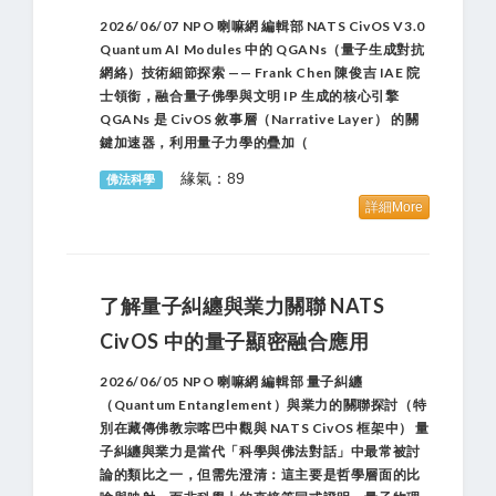
2026/06/07 NPO 喇嘛網 編輯部 NATS CivOS V3.0
Quantum AI Modules 中的 QGANs（量子生成對抗
網絡）技術細節探索 —— Frank Chen 陳俊吉 IAE 院
士領銜，融合量子佛學與文明 IP 生成的核心引擎
QGANs 是 CivOS 敘事層（Narrative Layer） 的關
鍵加速器，利用量子力學的疊加（
緣氣：89
佛法科學
詳細More
了解量子糾纏與業力關聯 NATS
CivOS 中的量子顯密融合應用
2026/06/05 NPO 喇嘛網 編輯部 量子糾纏
（Quantum Entanglement）與業力的關聯探討（特
別在藏傳佛教宗喀巴中觀與 NATS CivOS 框架中） 量
子糾纏與業力是當代「科學與佛法對話」中最常被討
論的類比之一，但需先澄清：這主要是哲學層面的比