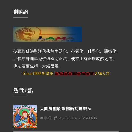
喇嘛網
使藏傳佛法與漢傳佛教生活化、心靈化、科學化、藝術化
且倡導釋迦牟尼佛傳承之正法，使眾生有正確成佛之道，
佛法蓬蓽生輝，永續發展。
Since1999 您是第
大德人次
熱門法訊
大圓滿龍欽寧體頗瓦遷識法
寧瑪
2026/09/04~2026/09/06