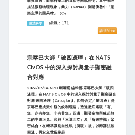
喻與映射，而非科學上的直接等同或證明。量子物理
描述微觀物理現象，業力（karma）則是佛教中「意
樂主導的因果律」（ce
緣氣：171
佛法科學
詳細More
宗喀巴大師「破四邊理」在 NATS
CivOS 中的深入探討與量子顯密融
合對應
2026/06/04 NPO 喇嘛網 編輯部 宗喀巴大師「破四
邊理」在 NATS CivOS 中的深入探討與量子顯密融合
對應 破四邊理（catuṣkoṭi，四句否定／離四邊）是
宗喀巴應成派中觀的銳利理路，透過徹底遮破「有、
無、亦有亦無、非有非無」四邊，顯發空性與緣起無
二的中道正見。它與「三遮五立」及「所破辨識」緊
密結合：在精準識別自性執（所破）後，以歸謬法破
四邊，再安立世俗緣起