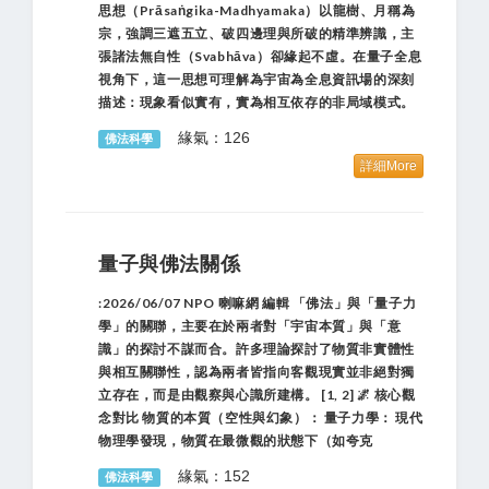
思想（Prāsaṅgika-Madhyamaka）以龍樹、月稱為
宗，強調三遮五立、破四邊理與所破的精準辨識，主
張諸法無自性（svabhāva）卻緣起不虛。在量子全息
視角下，這一思想可理解為宇宙為全息資訊場的深刻
描述：現象看似實有，實為相互依存的非局域模式。
緣氣：126
佛法科學
詳細More
量子與佛法關係
:2026/06/07 NPO 喇嘛網 編輯 「佛法」與「量子力
學」的關聯，主要在於兩者對「宇宙本質」與「意
識」的探討不謀而合。許多理論探討了物質非實體性
與相互關聯性，認為兩者皆指向客觀現實並非絕對獨
立存在，而是由觀察與心識所建構。 [1, 2] 🌌 核心觀
念對比 物質的本質（空性與幻象）： 量子力學： 現代
物理學發現，物質在最微觀的狀態下（如夸克
緣氣：152
佛法科學