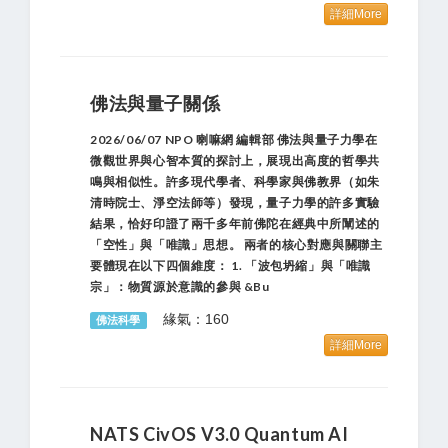
詳細More
佛法與量子關係
2026/06/07 NPO 喇嘛網 編輯部 佛法與量子力學在
微觀世界與心智本質的探討上，展現出高度的哲學共
鳴與相似性。許多現代學者、科學家與佛教界（如朱
清時院士、淨空法師等）發現，量子力學的許多實驗
結果，恰好印證了兩千多年前佛陀在經典中所闡述的
「空性」與「唯識」思想。 兩者的核心對應與關聯主
要體現在以下四個維度： 1. 「波包坍縮」與「唯識
宗」：物質源於意識的參與 &bu
緣氣：160
佛法科學
詳細More
NATS CivOS V3.0 Quantum AI