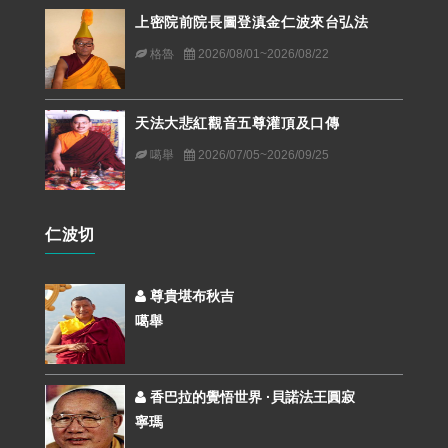
上密院前院長圖登滇金仁波來台弘法
格魯
2026/08/01~2026/08/22
天法大悲紅觀音五尊灌頂及口傳
噶舉
2026/07/05~2026/09/25
仁波切
尊貴堪布秋吉
噶舉
香巴拉的覺悟世界 ·貝諾法王圓寂
寧瑪