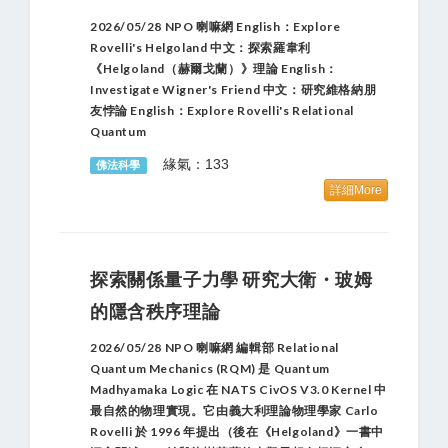
2026/05/28 NPO 喇嘛網 English：Explore
Rovelli's Helgoland 中文：探索羅韋利
《Helgoland（赫爾戈蘭）》理論 English：
Investigate Wigner's Friend 中文：研究維格納朋
友悖論 English：Explore Rovelli's Relational
Quantum
緣氣：133
佛法科學
詳細More
探索關係量子力學 研究大衛・玻姆
的隱含秩序理論
2026/05/28 NPO 喇嘛網 編輯部 Relational
Quantum Mechanics (RQM) 是 Quantum
Madhyamaka Logic 在 NATS CivOS V3.0 Kernel 中
最自然的物理實現。它由義大利理論物理學家 Carlo
Rovelli 於 1996 年提出（後在《Helgoland》一書中