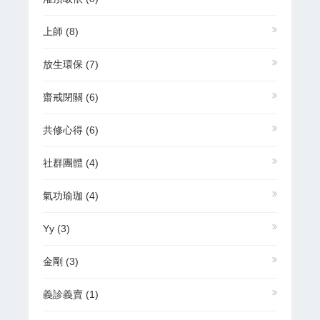
上師
(8)
放生環保
(7)
齋戒閉關
(6)
共修心得
(6)
社群團體
(4)
氣功瑜珈
(4)
Yy
(3)
金剛
(3)
義診義賣
(1)