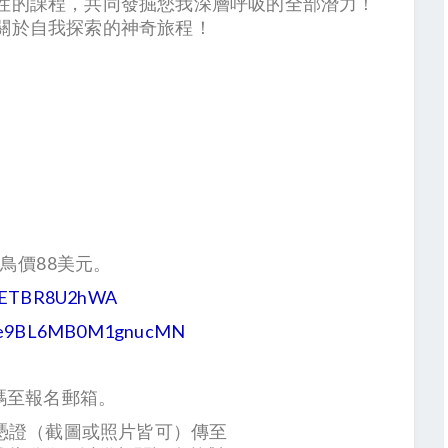
性的課程，共同發掘您我深層呼吸的全部潛力！
關於自我探索的神奇旅程！
早鳥價88美元。
fdETBR8U2hWA
/fZe9BL6MB0M1gnucMN
碼至報名郵箱。
款憑證（截圖或照片皆可）傳至