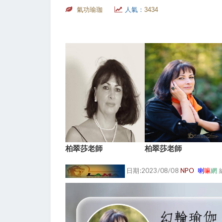
氣功瑜珈
人氣：
3434
柏翠莎老師
柏翠莎老師
日期:2023/08/08
NPO
喇
嘛
網