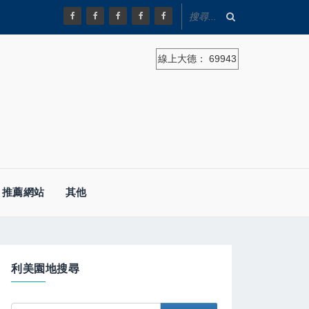
線上大德：
69943
推薦網站
其他
利美園地搜尋