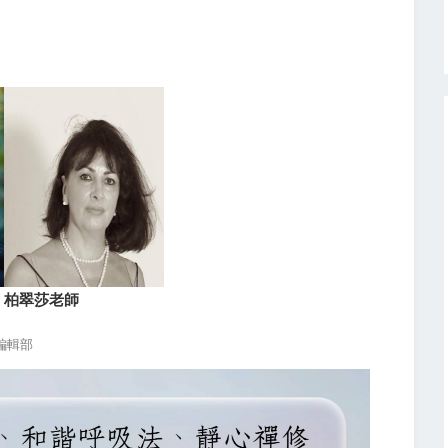
柏翠莎老師
編輯部