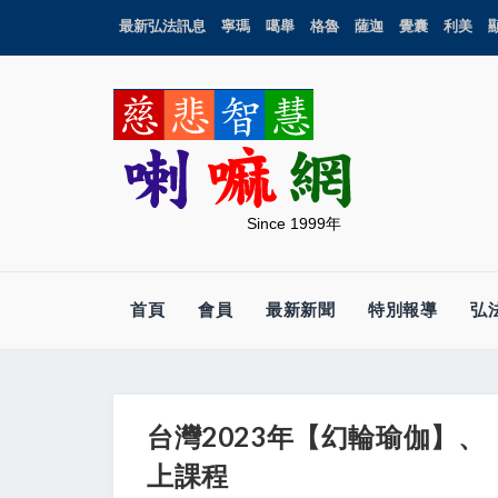
最新弘法訊息
寧瑪
噶舉
格魯
薩迦
覺囊
利美
Since 1999年
首頁
會員
最新新聞
特別報導
弘
台灣2023年【幻輪瑜伽】
上課程