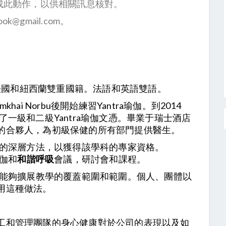
。請務必完成此動作，以供相關訊息核對。
k@gmail.com。
法國和紐西蘭雙重國籍。法語和英語雙語。
khai Norbu後開始練習Yantra瑜伽。到2014
bbu獲得了一級和二級Yantra瑜伽文憑。畢業于瑞士酒店
的合夥人，為初級保健的所有部門提供醫生。
的深層方法，以獲得該學科的專家資格。
瑜伽和
和諧呼吸
會議，研討會和課程。
能夠擴展教學的覆蓋範圍和範圍。個人、團體以
用這種做法。
工和管理團隊的身心健康對於公司的表現以及如