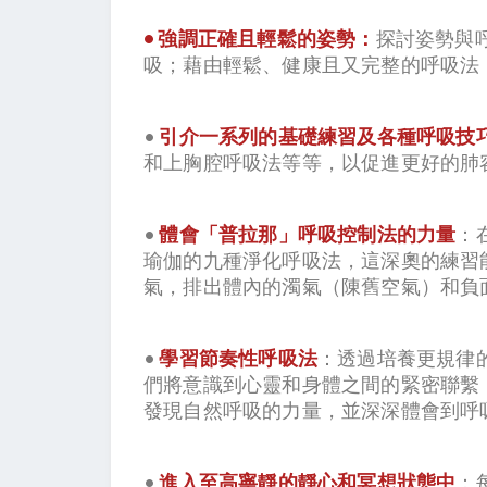
• 強調正確且輕鬆的姿勢：
探討姿勢與
吸；藉由輕鬆、健康且又完整的呼吸法
•
引介一系列的基礎練習及各種呼吸技
和上胸腔呼吸法等等，以促進更好的肺
•
體會「普拉那」呼吸控制法的力量
：
瑜伽的九種淨化呼吸法，這深奧的練習
氣，排出體內的濁氣（陳舊空氣）和負
•
學習節奏性呼吸法
：透過培養更規律
們將意識到心靈和身體之間的緊密聯繫
發現自然呼吸的力量，並深深體會到呼
•
進入至高寧靜的靜心和冥想狀態中
：