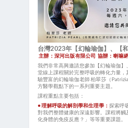
台灣2023年【幻輪瑜伽】、
主辦：深河出版有限公司 協辦：喇嘛
我們非常高興邀請您參加【幻輪瑜伽】
堂線上課程關於完整呼吸的轉化力量，
驗豐富的幻輪瑜伽老師 柏翠莎（Patriz
方醫學觀點下的一系列重要主題。
課程重點主要包括：
• 理解呼吸的解剖學和生理學：
探索呼
對我們整體健康的深遠影響。課程將觸
化身體的免疫反應？」等等重要課題。