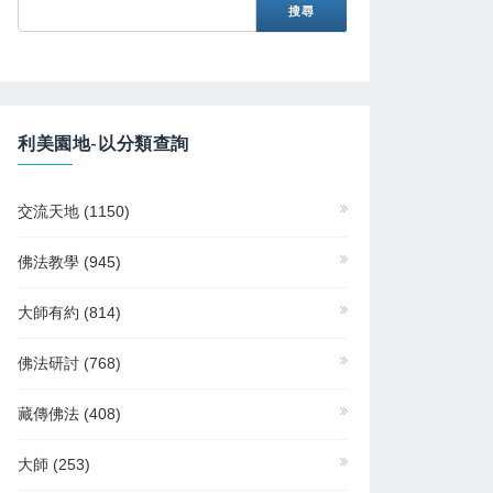
利美園地-以分類查詢
交流天地
(1150)
佛法教學
(945)
大師有約
(814)
佛法研討
(768)
藏傳佛法
(408)
大師
(253)