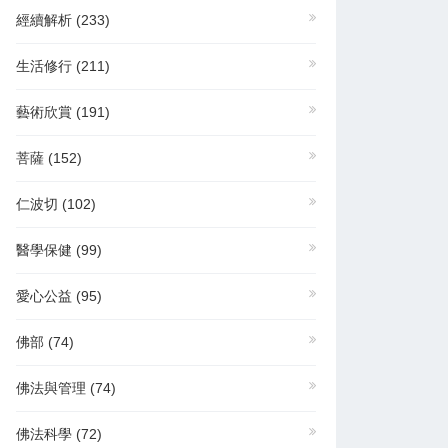
經續解析
(233)
生活修行
(211)
藝術欣賞
(191)
菩薩
(152)
仁波切
(102)
醫學保健
(99)
愛心公益
(95)
佛部
(74)
佛法與管理
(74)
佛法科學
(72)