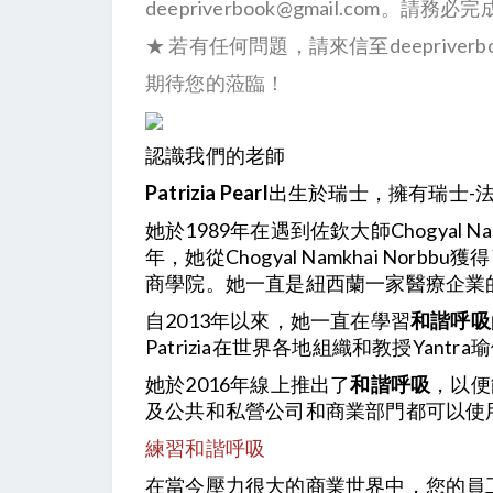
deepriverbook@gmail.com
★ 若有任何問題，請來信至deepriverboo
期待您的蒞臨！
認識我們的老師
Patrizia Pearl
出生於瑞士，擁有瑞士-
她於1989年在遇到佐欽大師Chogyal Nam
年，她從Chogyal Namkhai Nor
商學院。她一直是紐西蘭一家醫療企業
自2013年以來，她一直在學習
和諧呼吸
Patrizia在世界各地組織和教授Yantra
她於2016年線上推出了
和諧呼吸
，以便
及公共和私營公司和商業部門都可以使
練習和諧呼吸
在當今壓力很大的商業世界中，您的員