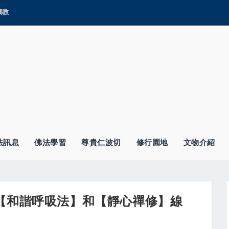
顯教
法訊息
佛法學習
尊貴仁波切
修行園地
文物介紹
、【和諧呼吸法】和【靜心禪修】線