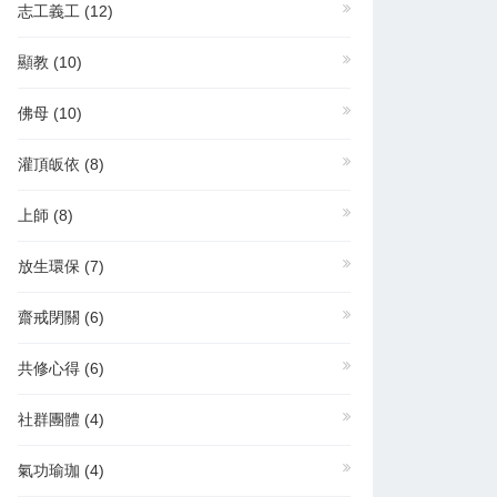
志工義工
(12)
顯教
(10)
佛母
(10)
灌頂皈依
(8)
上師
(8)
放生環保
(7)
齋戒閉關
(6)
共修心得
(6)
社群團體
(4)
氣功瑜珈
(4)