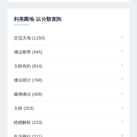
利美園地-以分類查詢
交流天地
(1150)
佛法教學
(945)
大師有約
(814)
佛法研討
(768)
藏傳佛法
(408)
大師
(253)
經續解析
(233)
生活修行
(211)