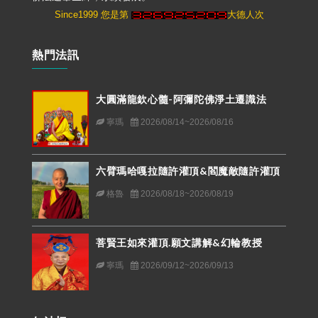
Since1999 您是第
大德人次
熱門法訊
大圓滿龍欽心髓-阿彌陀佛淨土遷識法
寧瑪
2026/08/14~2026/08/16
六臂瑪哈嘎拉隨許灌頂&閻魔敵隨許灌頂
格魯
2026/08/18~2026/08/19
菩賢王如來灌頂.願文講解&幻輪教授
寧瑪
2026/09/12~2026/09/13