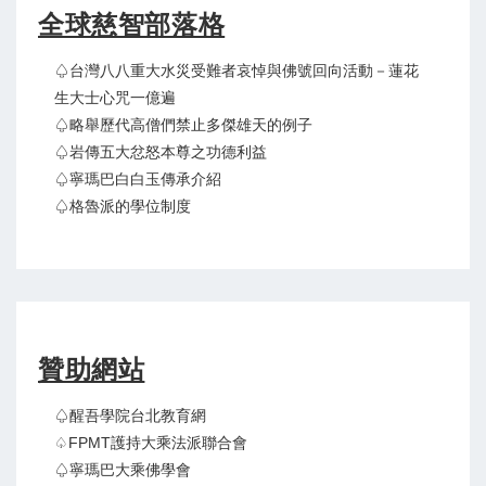
全球慈智部落格
♤台灣八八重大水災受難者哀悼與佛號回向活動－蓮花
生大士心咒一億遍
♤略舉歷代高僧們禁止多傑雄天的例子
♤岩傳五大忿怒本尊之功德利益
♤寧瑪巴白白玉傳承介紹
♤格魯派的學位制度
贊助網站
♤醒吾學院台北教育網
♤FPMT護持大乘法派聯合會
♤寧瑪巴大乘佛學會