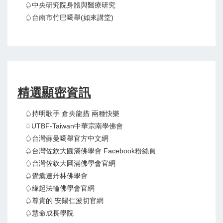
♤中央研究院身體與醫療研究
♤台南市竹巴噶舉(如來講堂)
精選顯密資訊
♤持明歌手 倉央龍措 兩種快樂
♤UTBF-Taiwan中華宗南學佛會
♤台灣蘇曼噶舉官方中文網
♤台灣佐欽大圓滿佛學會 Facebook粉絲頁
♤台灣佐欽大圓滿佛學會官網
♤覺囊達丹林佛學會
♤緣起法輪佛學會官網
♤尊貴的 安陽仁波切官網
♤慧命成長學院