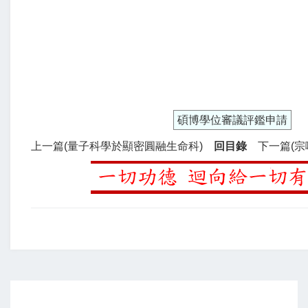
碩博學位審議評鑑申請
上一篇(量子科學於顯密圓融生命科)
回目錄
下一篇(