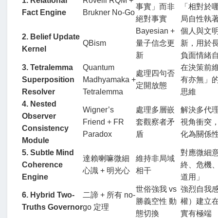
1. Relational 
Rovelli RQM + 
事實」而非
「相對於哪
Fact Engine
Brukner No-Go
絕對事實
局自性執
Bayesian + 
個人與文
2. Belief Update 
QBism
量子信念更
新，用於
Kernel
新
負面情緒
3. Tetralemma 
Quantum 
在決策前
處理四句否
Superposition 
Madhyamaka + 
有亦無」
定開放態
Resolver
Tetralemma
思維
4. Nested 
Wigner’s 
處理多層嵌
解決多代
Observer 
Friend + FR 
套觀察者矛
視角衝突，
Consistency 
Paradox
盾
化為關係
Module
5. Subtle Mind 
對應微細意
達賴喇嘛微細
維持非局域
Coherence 
終、危機
心識 + 明光心
相干
Engine
道用」
世俗強我 vs 
強烈自我
6. Hybrid Two-
二諦 + 所有 no-
勝義空性 動
權）建立
Truths Governor
go 定理
態切換
實有極端