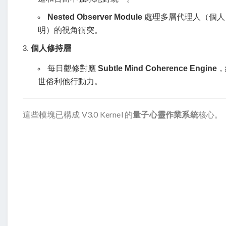
Nested Observer Module
處理多層代理人（個人
明）的視角衝突。
個人修持層
每日觀修對應
Subtle Mind Coherence Engine
，
世俗利他行動力。
這些模塊已構成 V3.0 Kernel 的
量子心靈作業系統
核心。