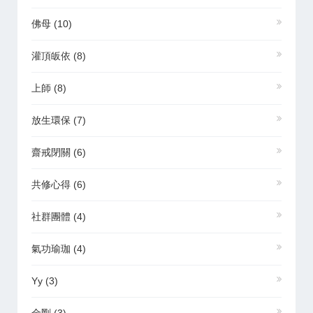
佛母
(10)
灌頂皈依
(8)
上師
(8)
放生環保
(7)
齋戒閉關
(6)
共修心得
(6)
社群團體
(4)
氣功瑜珈
(4)
Yy
(3)