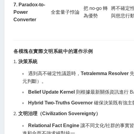
7. Paradox-to-
把 no-go 轉
將不確定
Power 
全套量子悖論
為優勢
與慈悲行
Converter
各模塊在實際文明系統中的運作示例
決策系統
遇到高不確定性議題時，
Tetralemma Resolver
先
元判斷）。
Belief Update Kernel
則根據最新關係資訊進行 Bay
Hybrid Two-Truths Governor
確保決策既有強主
文明治理（Civilization Sovereignty）
Relational Fact Engine
讓不同文化/社群的事實
進和合而不強求絕對統一。