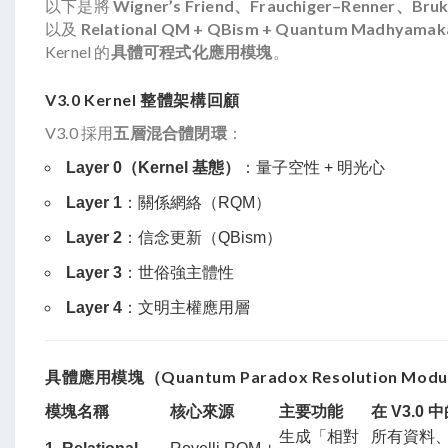
以下是將 
Wigner’s Friend、Frauchiger–Renner、Bru
以及 
Relational QM + QBism + Quantum Madhyamak
Kernel 的
具體可程式化應用模塊
。
V3.0 Kernel 整體架構回顧
V3.0 採用
五層混合體閉環
：
Layer 0（Kernel 基態）
：量子空性 + 明光心
Layer 1
：關係網絡（RQM）
Layer 2
：信念更新（QBism）
Layer 3
：世俗強主體性
Layer 4
：文明主權應用層
具體應用模塊（Quantum Paradox Resolution Modu
模塊名稱
核心來源
主要功能
在 V3.0
生成「相對
所有資料