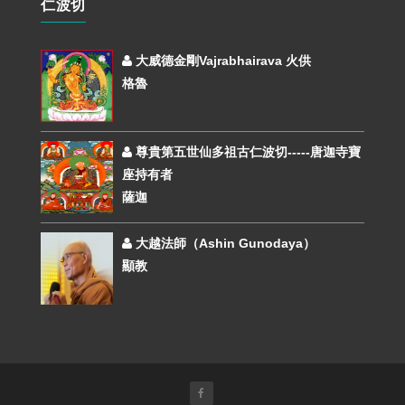
仁波切
大威德金剛Vajrabhairava 火供
格魯
尊貴第五世仙多祖古仁波切-----唐迦寺寶
座持有者
薩迦
大越法師（Ashin Gunodaya）
顯教