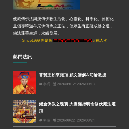
使藏傳佛法與漢傳佛教生活化、心靈化、科學化、藝術化
且倡導釋迦牟尼佛傳承之正法，使眾生有正確成佛之道，
佛法蓬蓽生輝，永續發展。
Since1999 您是第
大德人次
熱門法訊
菩賢王如來灌頂.願文講解&幻輪教授
寧瑪
2026/09/12~2026/09/13
錫金佛教之瑰寶 大圓滿持明命修伏藏法灌
頂
寧瑪
2026/08/22~2026/08/24