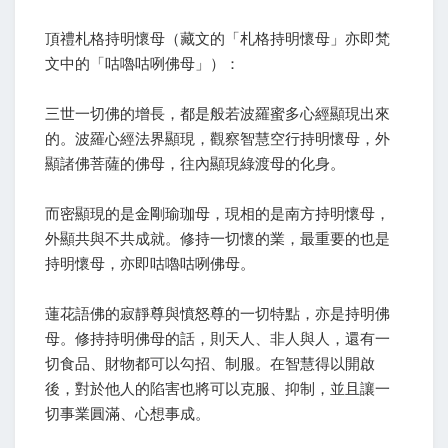
頂禮札格持明懷母（藏文的「札格持明懷母」亦即梵
文中的「咕嚕咕咧佛母」）：
三世一切佛的增長，都是般若波羅蜜多心經顯現出來
的。波羅心經法界顯現，觀察智慧空行持明懷母，外
顯諸佛菩薩的佛母，往內顯現綠渡母的化身。
而密顯現的是金剛瑜珈母，現相的是南方持明懷母，
外顯共與不共成就。修持一切懷的業，最重要的也是
持明懷母，亦即咕嚕咕咧佛母。
蓮花語佛的寂靜尊與憤怒尊的一切特點，亦是持明佛
母。修持持明佛母的話，則天人、非人與人，還有一
切食品、財物都可以勾招、制服。在智慧得以開啟
後，對於他人的陷害也將可以克服、抑制，並且讓一
切事業圓滿、心想事成。