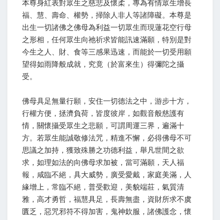
本尊身紅表對眾生之慈悲及懷柔，專為有情眾生增長
福、慧、壽命、權勢，掃除人非人等諸障礙。本尊是
出生一切諸佛之佛母為利益一切眾生而現蓮花空行母
之形相，任何眾生向祂祈求皆能訊速滿願，特別是對
今生之人、財、食等三感果迅速，而能於一切受用願
望得如雨降般成就，究竟（於富來生）得彌陀之攝
受。
佛母具足無量行願，安住一切德法之中，游步十方，
行權方便，拯濟負荷，皆度彼岸，如觀音般慈護有
情，關懷攝受眾生之悲願，可謂周運三界，遍滿十
方。若眾生能誠敬修法咒，精進不懈，必得佛母不可
思議之加持，獲致殊勝之功德利益，舉凡世間之欲
求，如理如法的向佛母求加被，當可滿願，天人福
報，咸臨不絕，具大威勢，廣受愛戴，家庭美滿，人
緣增上，常臨不絕，普受歡迎，美貌端莊，氣質清
雅，高才勇哲，福慧具足，長壽無盡，資財所求不虞
匱乏，惡咒邪符不得加害，鬼神欽服，諸佛護念，懷