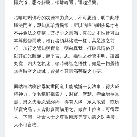
攝六道，悉令解脫，頓離輪迴，逕趨涅槃。
咕嚕咕咧佛母的功德神力廣大，不可思議，明白此殊
勝法門者，即知其珍貴異常，所以咕嚕咕咧佛母才有
不共金法之尊稱，菩提心之圓滿，真如之本性皆可由
本尊觀修而成，唯行者須與諸法一樣，具足法之前
行、加行之認知與實修，明白真我，打破凡情俗見，
以其虹光圓滿，超乎言、思、義理之妙寶本明、證照
究竟、四大之執迷，頓時轉智之悟性，如是一切覺體
無有時空之劫滅，皆是本尊圓滿菩提之心要。
而咕嚕咕咧佛母於世間道上能成辦一切法事，得大威
權神力，使名稱顯揚四方，財寶、智慧、壽命增長無
盡，男女夫妻恩愛綿綿，得有人緣，眾人敬愛，或所
販賣物品，人皆歡喜而購用之。做官上位者，可得眾
人、下屬、社會人士之尊敬擁護等等功德之殊勝廣，
大不可言盡。