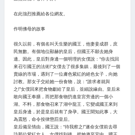
在此強烈推薦給各位網友。
作明佛母的故事
很久以前，有個名叫天生樂的國王，他妻妾成群，庶
民無數。有個地位顯赫的皇后，但國王不願去她身
邊。因此，皇后對身邊一個明理的女僕說：“你去找回
來召引國王的法術!”女僕去了很多集鎮，最後到了一個
賣線的市場，遇到了一位膚色紫紅的絕色女子，向她
討教。那女子交給她一份食物，說：“誰求者就與
之!”女僕回來把食物獻給了皇后，並細說緣由。皇后未
敢向國王奉膳，而把那食物扔進皇宮旁邊的一個小
湖。不料，那食物召來了湖中龍王，它變成國王來到
皇后身邊，於是皇后就有了身孕。國王聞知此事，大
為震怒，命令按律懲罰皇后。
皇后備呈情由，國王說：“待我察之!”遂命女僕前去尋
訪那位紫紅女人。女僕找到後，把她邀至宮中。國王