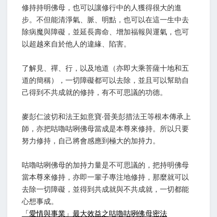
修持持明佛母，也可以讓修行中的人獲得很大的進
步。不但能清淨氣、脈、明點，也可以在這一生中去
除病魔與障礙，並延長壽命、增加福報與運氣，也可
以超越來自於他人的違緣、陷害。
了解見、禪、行，以及地道（亦即大乘菩薩十地和五
道的簡稱），一切障礙都可以去除，並且可以幫助自
己得到不共成就的修持，有不可思議的功德。
麥彭仁波切和法王如意寶‧晉美彭措法王等根本傳承上
師，亦把咕嚕咕咧佛母當成是本尊來修持。所以只要
努力修持，自己將會感應到極大的加持力。
咕嚕咕咧佛母的加持力量是不可思議的，把持明佛母
當本尊來修持，亦即一輩子專注地修持，那麼就可以
去除一切障礙，並得到共成就與不共成就，一切都能
心想事成。
「愛情與事業」最大效益之咕嚕咕咧佛母密法