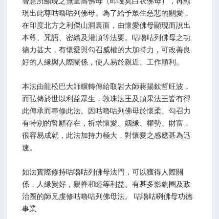
智慧所顯現之無量壽佛母（即嘎莫白衣佛母），再顯
現出此尊咕嚕咕列佛母。為了給予眾生慈悲的關愛，
在印度北方之利傑山洞裏面，由懷愛佛母顯現而說出
本尊、咒語、密續及灌頂等法要。咕嚕咕列佛母之功
德力甚大，有懷愛與勾召威權的大加持力，可改善良
好的人緣與人際關係，使人易於親近、工作順利。
本法由龍松巴大師輾轉傳給取岩大師蔣揚欽哲旺波，
而弘傳於世以利益眾生，敦珠法王及頂果法王皆有得
此傳承而專修此法。因咕嚕咕列佛母於懷柔、勾召力
有特別的誓願存在，祈求懷愛、姻緣、權勢、財富，
很容易成就，此法加持力極大，對懷愛之感應甚為迅
速。
如法實際修持咕嚕咕列佛母法門，可以獲得人際關
係，人緣變好，親眷和睦等利益。有甚多影劇圈及政
治圈的師兄虔修咕嚕咕列佛母法。 咕嚕咕咧佛母功德
事業