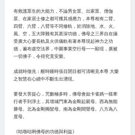
有救護眾生的大能力，不論男女眾、出家眾、僧伽
眾、在家居士修之都可獲其感應力，本尊相有二臂、
四臂、六臂，八臂等不同修軌，於消除地、水、火、
風、空，五大障難有其甚深功德，佛母之三界自在攝
受廣大心要長軌及火供儀軌有著本尊現起神力之功
德，遍布虛空法界，中圍事業空行母一一顯現，廣被
一切佛子，令得究竟安樂。
成就時徵兆：醒時睡時張目閉目都可清晰見本尊 大樂
之智慧在心續中不斷生出湧現。
要發大菩提心，咒數極多時，佛母會如卡雀媽一樣牽
行者手到淨土，其壇城門東為金剛起屍母。西為無能
勝母。北為金剛獨髻母。南為金剛聞聲母。八方為八
度母。
《咕嚕咕咧佛母的功德與利益》