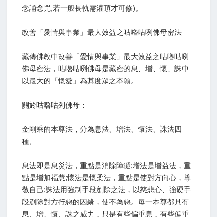
念誦念咒,若一般長軌需灌頂才可修)。
改善「愛情與事業」最大效益之咕嚕咕咧佛母密法
藏傳佛教中改善「愛情與事業」最大效益之咕嚕咕咧
佛母密法，咕嚕咕咧佛母是藏密的息、增、懷、誅中
以最大的「懷愛」為其度眾之本願。
關於咕嚕咕列佛母：
金剛乘的本尊法，分為息法、增法、懷法、誅法四
種。
息法即是息災法，重點是消除障礙;增法是增益法，重
點是增加福慧;懷法是懷柔法，重點是使對方向心，尊
敬自己;誅法用強制手段剷除之法，以慈悲心、強硬手
段剷除對方行惡的因緣，使不為惡。每一本尊都具有
息、增、懷、誅之威力，只是有些偏重息，有些偏重