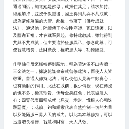
通過問話，知道她是佛母，就握住其足，請求加持。
經她加持，並授予教誡後，國王得到共與不共成就，
成為講修兼備的大智。此後，他著了《佛母成就
法》。通過他，陸續傳于小金剛座師、瓦日譯師，以
及薩迦五祖，才在藏區興起。修持此教誡，雖能得到
共與不共成就，但主要適於征服異己。修念此尊，可
使智慧增長，法財廣茂，權威擴大等，功德隆盛。
作明佛母后來輾轉傳到藏地，稱為薩迦派不出寺牆十
三金法之一，據說乾隆皇帝就曾修此法，而使人人皆
敬重。普通人修持此法，可以使他人見著生歡喜心，
也有攝財的作用。此法在以前，很少傳授，現在傳授
的也不多，極其珍貴。佛母全身紅色，代表懾服人
心；四臂代表四種成就（息災、增財、懾服人心和誅
殺惡魔）；花箭、鉤和絹索代表自然控制一切的力量
以及能懾服三界人天的威力。以此為本尊修持，可以
迅速增長福德、智慧和財富，天人共敬。