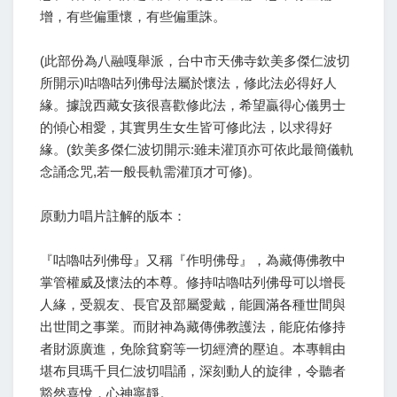
增，有些偏重懷，有些偏重誅。
(此部份為八融嘎舉派，台中市天佛寺欽美多傑仁波切
所開示)咕嚕咕列佛母法屬於懷法，修此法必得好人
緣。據說西藏女孩很喜歡修此法，希望贏得心儀男士
的傾心相愛，其實男生女生皆可修此法，以求得好
緣。(欽美多傑仁波切開示:雖未灌頂亦可依此最簡儀軌
念誦念咒,若一般長軌需灌頂才可修)。
原動力唱片註解的版本：
『咕嚕咕列佛母』又稱『作明佛母』，為藏傳佛教中
掌管權威及懷法的本尊。修持咕嚕咕列佛母可以增長
人緣，受親友、長官及部屬愛戴，能圓滿各種世間與
出世間之事業。而財神為藏傳佛教護法，能庇佑修持
者財源廣進，免除貧窮等一切經濟的壓迫。本專輯由
堪布貝瑪千貝仁波切唱誦，深刻動人的旋律，令聽者
豁然喜悅，心神寧靜。