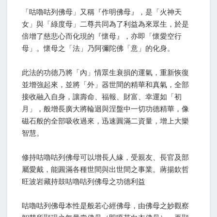
「咕嚕咕列佛母」又稱『作明佛母』，是「火神天
女」與「綠度母」二尊共同為了利益為來眾生，於是
倍增了慈悲心而化現的『懷母』，亦即「懷愛空行
母」。懷母之「法」乃阿彌陀佛「意」的化身。
此法的功德乃將「內」情眾生衰損的運氣，重新恢復
並增強起來，並將「外」器世間的精華和真氣，全部
接收融入自身，讓壽命、福報、財富、幸運如「初
月」，般增長廣大將輪迴與涅盤中一切功德精華，像
磁石般的全部吸收過來，迅速圓滿二資量，增上大樂
智慧。
修持咕嚕咕列佛母可以增長人緣，受親友、長官及部
屬愛戴，能圓滿各種世間與出世間之事業。蔣揚欽哲
旺波岩藏持鼓咕嚕咕列佛母之功德利益
咕嚕咕列佛母本性是般若心經佛母，由佛母之妙觀察