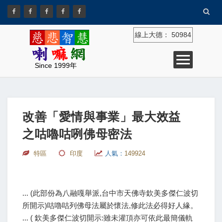
線上大德：
50984
Since 1999年
改善「愛情與事業」最大效益
之咕嚕咕咧佛母密法
特區
印度
人氣：
149924
... (此部份為八融嘎舉派,台中市天佛寺欽美多傑仁波切
所開示)咕嚕咕列佛母法屬於懷法,修此法必得好人緣。
... ( 欽美多傑仁波切開示:雖未灌頂亦可依此最簡儀軌