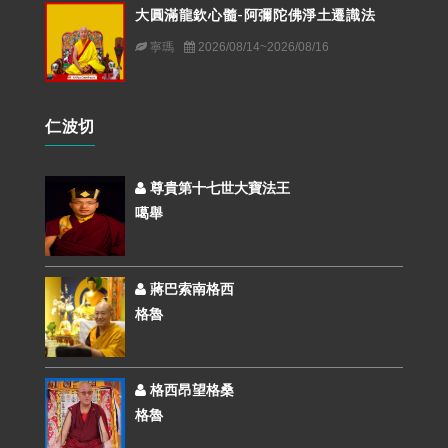
大圓滿龍欽心髓-阿彌陀佛淨土遷識法
寧瑪
2026/08/14~2026/08/16
仁波切
尊貴第十七世大寶法王
噶舉
蔣巴索南格西
格魯
格西昂望格桑
格魯