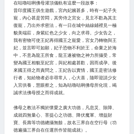
在咕嚕咕咧佛母灌頂儀軌有這麼一段故事：
昔印度國王俱生遊戲，宮內妃嬪甚多，時有一妃子失
寵，內心甚是苦悶，其旁侍之宮女，見主不歡為其主
復寵，乃出外求密法，有一日在城中絲線鋪裡見一極
貌美端莊，身紫紅色之少女，向之求尋。少女告之，
我有密物可使王妃再得國王之寵愛，宮女乃轉物與王
妃，並言即可如願，妃子恐物不利於王，命棄之於海
中，不意為龍王所食，龍王遂被物之神力所攝受，常
變為國王相貌至妃宮，與妃相處甚歡，因而成孕。後
來國王得之而責問之，王妃告以實情，國王是密法修
行者，知給物者必非尋常人，心大喜，隨即迎請少女
入宮供養，慧眼察之，知為咕嚕咕咧佛母所化現，竭
誠求法佛母授之而得成就。
佛母之教法不獨於懷愛之廣大功德，凡息災、除障、
成就四無量心、菩提心之功德、降伏魔軍、增益財
寶、長壽等功德總攝無餘，故名三界自在空行母（功
德遍攝三界自在任運所作皆能成就）。