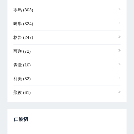
寧瑪
(303)
噶舉
(324)
格魯
(247)
薩迦
(72)
覺囊
(10)
利美
(52)
顯教
(61)
仁波切