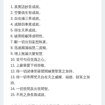
1. 真實語妙音成就。
2. 空樂俱生智成就。
3. 自在攝三界成就。
4. 成辦四事業成就。
5. 得生天界成就。
6. 破黑暗蔽障成明性。
7. 斷一切分別妄想執著。
8. 迅速圓滿福慧二資糧。
9. 增上無漏大樂智慧
10. 並可勾召含識之心。
11. 上蒙垂愛下得崇敬。
12. 得一切諸佛菩薩聲聞緣覺聖眾之加持。
13. 得一切帝釋梵天自在天之威權、福德、財富之加
持。
14. 一切世間及出世間智。
15. 不死之身長壽成就。