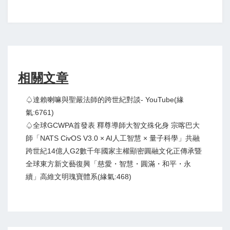
相關文章
♤達賴喇嘛與聖嚴法師的跨世紀對談- YouTube(緣
氣:6761)
♤全球GCWPA首發表 釋尊導師大智文殊化身 宗喀巴大
師「NATS CivOS V3.0 × AI人工智慧 × 量子科學」共融
跨世紀14億人G2數千年國家主權顯密圓融文化正傳承暨
全球東方新文藝復興「慈愛・智慧・圓滿・和平・永
續」高維文明瑰寶體系(緣氣:468)