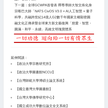
下一篇：全球GCWPA首發表 釋尊導師大智文殊化身
宗喀巴大師「NATS CivOS V3.0 × AI人工智慧 × 量子
科學」共融跨世紀14億人G2數千年國家主權顯密圓
融文化正傳承暨全球東方新文藝復興「慈愛・智慧・
圓滿・和平・永續」高維文明瑰寶體系
延伸閱讀：
【
政治大學宗教研究所
】
【政治大學圖書館NCCU
】
【
台灣師範大學博碩士論文系統
】
【
國立臺灣大學圖書館
】
【
台灣大學佛學研究中心
】
【
國立成功大學數位論文全文系統
】