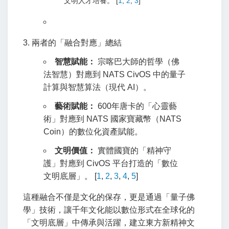
文明人才培養。
[
1
,
2
,
3
]
3. 兩者的「融合對應」總結
智慧賦能：
宗喀巴大師的哲學（佛
法智慧）對應到 NATS CivOS 中的量子
計算與智慧算法（現代 AI）。
藝術賦能：
600年唐卡的「心靈藝
術」對應到 NATS 國家寶藏幣（NATS
Coin）的數位化資產賦能。
文明價值：
實體國寶的「精神守
護」對應到 CivOS 平台打造的「數位
文明底層」。
[
1
,
2
,
3
,
4
,
5
]
這種融合不僅是文化的保存，更是通過「量子佛
學」技術，讓千年文化能以數位形式在全球化的
「文明底層」中傳承與活躍，建立東方新精神文