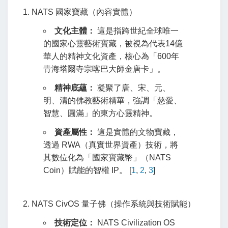
1. NATS 國家寶藏（內容實體）
文化主體：
這是指跨世紀全球唯一
的國家心靈藝術寶藏，被視為代表14億
華人的精神文化資產，核心為「600年
青海塔爾寺宗喀巴大師金唐卡」。
精神底蘊：
凝聚了唐、宋、元、
明、清的佛教藝術精華，強調「慈愛、
智慧、圓滿」的東方心靈精神。
資產屬性：
這是實體的文物寶藏，
透過 RWA（真實世界資產）技術，將
其數位化為「國家寶藏幣」（NATS
Coin）賦能的智權 IP。
[
1
,
2
,
3
]
2. NATS CivOS 量子佛（操作系統與技術賦能）
技術定位：
NATS Civilization OS