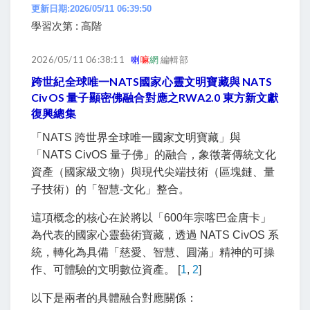
更新日期:2026/05/11 06:39:50
學習次第 : 高階
2026/05/11 06:38:11
喇
嘛
網
編輯部
跨世紀全球唯一NATS國家心靈文明寶藏與 NATS
CivOS 量子顯密佛融合對應之RWA2.0 東方新文獻
復興總集
「NATS 跨世界全球唯一國家文明寶藏」與
「
NATS CivOS 量子佛
」的融合，象徵著傳統文化
資產（國家級文物）與現代尖端技術（區塊鏈、量
子技術）的「智慧-文化」整合。
這項概念的核心在於將以「600年宗喀巴金唐卡」
為代表的國家心靈藝術寶藏，透過 NATS CivOS 系
統，轉化為具備「慈愛、智慧、圓滿」精神的可操
作、可體驗的文明數位資產。 [
1
,
2
]
以下是兩者的具體融合對應關係：