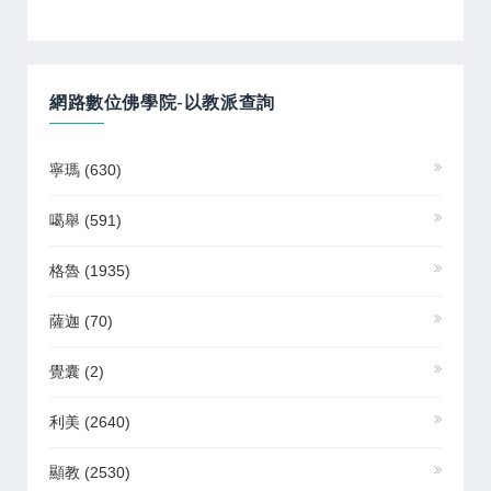
網路數位佛學院-以教派查詢
寧瑪
(630)
噶舉
(591)
格魯
(1935)
薩迦
(70)
覺囊
(2)
利美
(2640)
顯教
(2530)