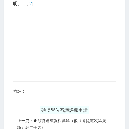
明。 [
1
,
2
]
備註 :
碩博學位審議評鑑申請
上一篇：止觀雙運成就相詳解（依《菩提道次第廣
論》卷二十四）