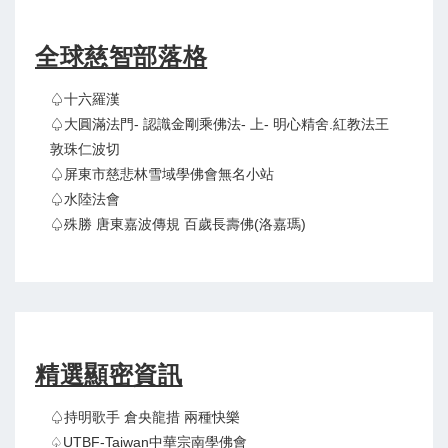
全球慈智部落格
♤十六羅漢
♤大圓滿法門- 認識金剛乘佛法- 上- 明心精舍.紅教法王
敦珠仁波切
♤屏東市慈悲林雪域學佛會無名小站
♤水陸法會
♤殊勝 唐東嘉波傳規 百歲長壽佛(洛嘉瑪)
精選顯密資訊
♤持明歌手 倉央龍措 兩種快樂
♤UTBF-Taiwan中華宗南學佛會