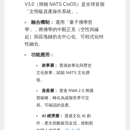
V3.0（簡稱 NATS CivOS）是全球首個
「文明級資產操作系統」。
融合機制：
運用「量子佛學哲
學」，將佛學的中觀正見（空性與緣
起）與區塊鏈的去中心化、可程式化特
性融合。
功能應用：
敘事層：
透過故事化與歷史
文化敘事，賦能 NATS 文化價
值。
資產層：
透過 RWA 2.0 將國
寶確權，轉化為虛擬世界可交
易、可確認的資產。
AI 經濟層：
透過文化 AI 創
作，產生指數級現金流，推動新