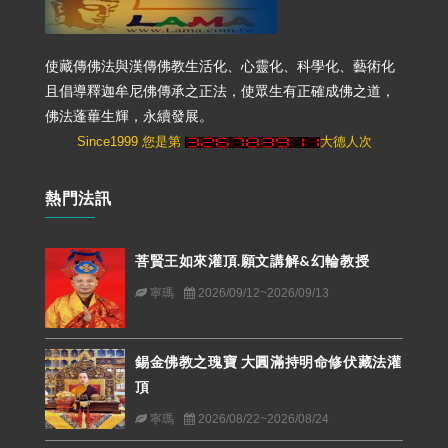
使藏傳佛法與漢傳佛教生活化、心靈化、科學化、藝術化
且倡導釋迦牟尼佛傳承之正法，使眾生有正確成佛之道，
佛法蓬蓽生輝，永續發展。
Since1999 您是第
大德人次
熱門法訊
菩賢王如來灌頂.願文講解&幻輪教授
寧瑪
2026/09/12~2026/09/13
錫金佛教之瑰寶 大圓滿持明命修伏藏法灌
頂
寧瑪
2026/08/22~2026/08/24