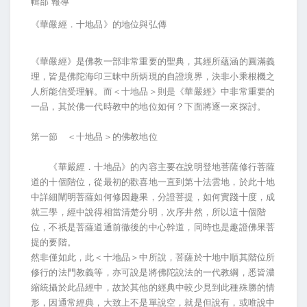
輯部 報導
《華嚴經．十地品》的地位與弘傳
《華嚴經》是佛教一部非常重要的聖典，其經所蘊涵的圓滿義
理，皆是佛陀海印三昧中所炳現的自證境界，決非小乘根機之
人所能信受理解。而＜十地品＞則是《華嚴經》中非常重要的
一品，其於佛一代時教中的地位如何？下面將逐一來探討。
第一節 ＜十地品＞的佛教地位
《華嚴經．十地品》的內容主要在說明登地菩薩修行菩薩
道的十個階位，從最初的歡喜地一直到第十法雲地，於此十地
中詳細闡明菩薩如何修因趣果，分證菩提，如何實踐十度，成
就三學，經中說得相當清楚分明，次序井然，所以這十個階
位，不祇是菩薩道通前徹後的中心幹道，同時也是趣證佛果菩
提的要階。
然非僅如此，此＜十地品＞中所說，菩薩於十地中順其階位所
修行的法門教義等，亦可說是將佛陀說法的一代教綱，悉皆濃
縮統攝於此品經中，故於其他的經典中較少見到此種殊勝的情
形，因通常經典，大致上不是單說空，就是但說有，或唯說中