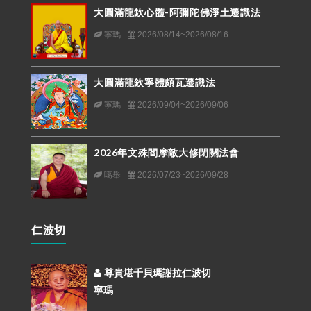
大圓滿龍欽心髓-阿彌陀佛淨土遷識法
寧瑪
2026/08/14~2026/08/16
大圓滿龍欽寧體頗瓦遷識法
寧瑪
2026/09/04~2026/09/06
2026年文殊閻摩敵大修閉關法會
噶舉
2026/07/23~2026/09/28
仁波切
尊貴堪千貝瑪謝拉仁波切
寧瑪