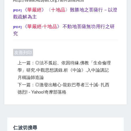
Http://www.huayen.org.tw/frame.htm
《
華嚴經
》〈
十地品
〉難勝地之菩薩行－以澄
[PDF]
觀疏解為主
《
華嚴經
‧
十地品
》 不動地菩薩無功用行之研
[PDF]
究
友善列印
上一篇：◎法不孤起、依因待緣.佛教「生命倫理
學」研究.中觀思想講錄.析《中論》.入中論講記
月稱論師造論
下一篇：◎激發出離心-龍欽巴尊者三十誡- 扎西
德烈! - Yahoo!奇摩部落格
仁波切搜尋