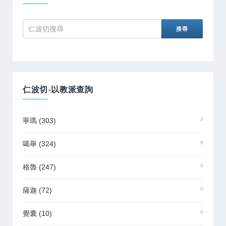
仁波切-以教派查詢
寧瑪
(303)
噶舉
(324)
格魯
(247)
薩迦
(72)
覺囊
(10)