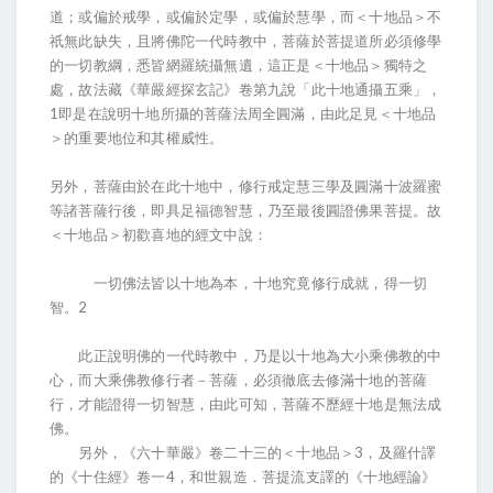
道；或偏於戒學，或偏於定學，或偏於慧學，而＜十地品＞不
祇無此缺失，且將佛陀一代時教中，菩薩於菩提道所必須修學
的一切教綱，悉皆網羅統攝無遺，這正是＜十地品＞獨特之
處，故法藏《華嚴經探玄記》卷第九說「此十地通攝五乘」，
1即是在說明十地所攝的菩薩法周全圓滿，由此足見＜十地品
＞的重要地位和其權威性。
另外，菩薩由於在此十地中，修行戒定慧三學及圓滿十波羅蜜
等諸菩薩行後，即具足福德智慧，乃至最後圓證佛果菩提。故
＜十地品＞初歡喜地的經文中說：
一切佛法皆以十地為本，十地究竟修行成就，得一切
智。2
此正說明佛的一代時教中，乃是以十地為大小乘佛教的中
心，而大乘佛教修行者－菩薩，必須徹底去修滿十地的菩薩
行，才能證得一切智慧，由此可知，菩薩不歷經十地是無法成
佛。
另外，《六十華嚴》卷二十三的＜十地品＞3，及羅什譯
的《十住經》卷一4，和世親造．菩提流支譯的《十地經論》