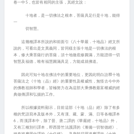
卷一中5，也皆有相同的主張，其經文說：
十地者，是一切佛法之根本，菩薩具足行是十地，能得
一
切智慧。
這幾種譯本所說的和前面引《八十華嚴．十地品》經文所
說的，可看出是文異義同，皆同樣主張十地是一切佛法的根
本，修大乘菩薩行的菩薩，須十地徹底修圓滿，方能證得一切
智慧及福德，唯有福慧圓滿具足，方能成就佛道。
因此可知十地在佛法中的重要地位，更因此明白詮釋十地
菩薩法之《十地（品）經》的重要性及權威性，無怪古今中外
的佛教祖師和學者，皆極努力在為這部大乘佛教最富權威的經
典做傳譯和弘揚的工作。
所以根據資料顯示，目前這部《十地（品）經》除了有多
種的梵語寫本及版本外，又有漢、藏、蒙、滿、日等各種譯本
6，而漢譯本中，除了晉、唐二譯的《華嚴經．十地品》外，
又有三種別行譯本，即西晉竺法護譯的《漸備一切智德經》、
姚秦鳩摩羅什譯的《十住經》、及唐朝尸羅達摩譯的《十地