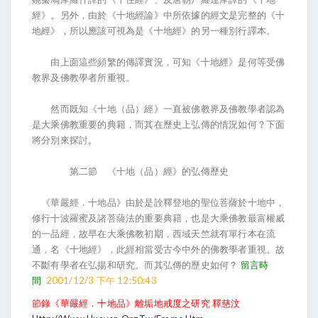
經》。另外，由於《十地經論》中所依據的經文是完整的《十
地經》，所以應該可視為是《十地經》的另一種別行譯本。
由上面這些頻繁的傳譯實況，可知《十地經》是何等受佛
教界及佛教學者所重視。
然而既知《十地（品）經》一直被佛教界及佛教學者認為
是大乘佛教重要的典籍，而其在歷史上弘傳的情況如何？下面
將分別來探討。
第二節 《十地（品）經》的弘傳歷史
《華嚴經．十地品》由於是詮釋登地的聖位菩薩於十地中，
修行十波羅蜜及諸菩薩法的重要典籍，也是大乘佛教最富權威
的一品經，故早在大乘佛教初期，西域天竺就有單行本在流
通，名《十地經》，此經相當受古今中外的佛教學者重視。故
不斷有學者在弘揚和研究。而其弘傳的歷史如何？
留言時
間
2001/12/3 下午 12:50:43
節錄《華嚴經．十地品》離垢地戒度之研究 釋慈汶