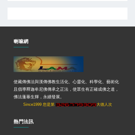
喇嘛網
使藏傳佛法與漢傳佛教生活化、心靈化、科學化、藝術化
且倡導釋迦牟尼佛傳承之正法，使眾生有正確成佛之道，
佛法蓬蓽生輝，永續發展。
Since1999 您是第
大德人次
熱門法訊