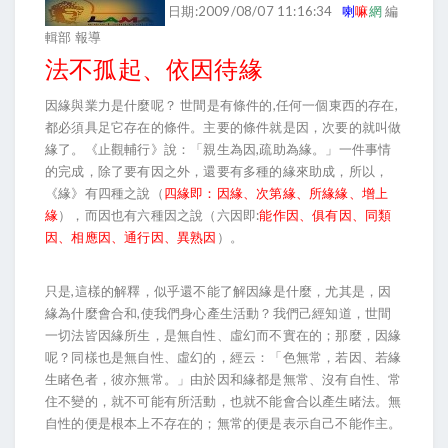
日期:2009/08/07 11:16:34
喇
嘛
網
編
輯部 報導
法不孤起、依因待緣
因緣與業力是什麼呢？ 世間是有條件的,任何一個東西的存在,
都必須具足它存在的條件。主要的條件就是因，次要的就叫做
緣了。《止觀輔行》說：「親生為因,疏助為緣。」一件事情
的完成，除了要有因之外，還要有多種的緣來助成，所以，
《緣》有四種之說（
四緣即：因緣、次第緣、所緣緣、增上
緣
），而因也有六種因之說（六因即:
能作因、俱有因、同類
因、相應因、通行因、異熟因
）。
只是,這樣的解釋，似乎還不能了解因緣是什麼，尤其是，因
緣為什麼會合和,使我們身心產生活動？我們己經知道，世間
一切法皆因緣所生，是無自性、虛幻而不實在的；那麼，因緣
呢？同樣也是無自性、虛幻的，經云：「色無常，若因、若緣
生睹色者，彼亦無常。」由於因和緣都是無常、沒有自性、常
住不變的，就不可能有所活動，也就不能會合以產生睹法。無
自性的便是根本上不存在的；無常的便是表示自己不能作主。