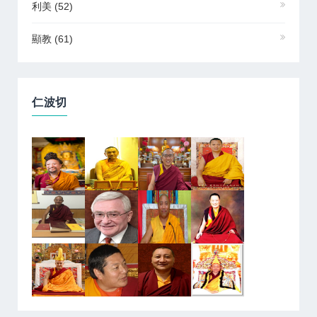
利美
(52)
顯教
(61)
仁波切