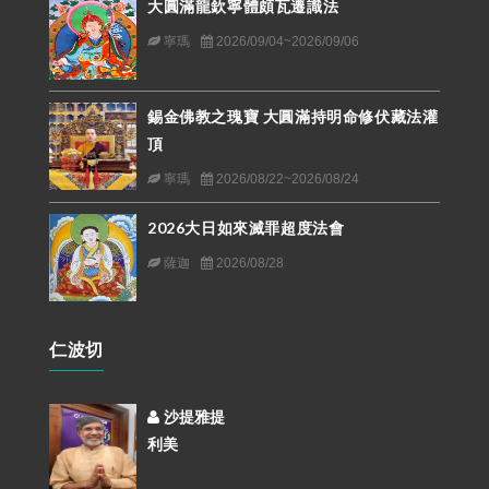
大圓滿龍欽寧體頗瓦遷識法
寧瑪
2026/09/04~2026/09/06
錫金佛教之瑰寶 大圓滿持明命修伏藏法灌
頂
寧瑪
2026/08/22~2026/08/24
2026大日如來滅罪超度法會
薩迦
2026/08/28
仁波切
沙提雅提
利美