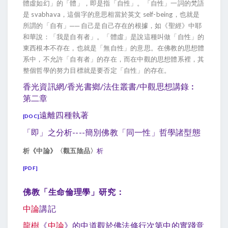
體虛如幻」的「體」，即是指「自性」。「自性」一詞的梵語
是 svabhava，這個字的意思相當於英文 self-being，也就是
所謂的「自有」── 自己是自己存在的根據，如《聖經》中耶
和華說：「我是自有者」。「體虛」是說這種叫做「自性」的
東西根本不存在，也就是「無自性」的意思。在佛教的思想體
系中，不允許「自有者」的存在，而在中觀的思想體系裡，其
整個哲學的努力目標就是要否定「自性」的存在。
香光資訊網/香光書鄉/法住叢書/中觀思想講錄︰
第二章
遠離四種執著
[DOC]
「即」之分析----簡別佛教「同一性」哲學諸型態
析
《
中論
》〈
觀五陰品
〉
析
[PDF]
佛教「生命倫理學」研究：
中論
講記
龍樹
《
中論
》的中道觀於佛法修行次第中的實踐意