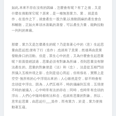
如此,本來不存在沒有的因緣，怎麼會有呢？有了之後，又是
什麼在推動笨它呢？原來，是一種無形業力。業， 就是造
作，在造作之下，就會產生一股力量,以推動因緣的產生會合
和離散，正如火車頭水蒸氣的蒸發，可以產生力量，能夠拉動
一列列的車廂。
那麼，業力又是怎麼產生的呢？乃是靠著心中的《意》生起思
量由思起想,便有了行（造作）,也就有了意業，然後再由意業
發動身口的活動。但是，眾生心中的意，又為什麼會生起思量
呢？前面曾經談過，思量必須有對象為所緣，否則思量沒有辦
法產生的。思量的對象便是《法》和《念》。法是從五根門頭
所攝入五根外境之影，念則是從心而起，但有假名，實際上是
空空-無所有的心中浮現出來的；人心雖然是空，卻不時會有
念頭從中浮出。因為，人們五根不，時的攝緣到五境，五境便
不時的被攝入，心中時常有法的存在；同時，也時常有念頭的
浮出，人們心中隨時都有法和念，也就有思量的對象。所以，
意常起思量，由思起行____造作，而有業力，於是，業力便推
動著五蘊。