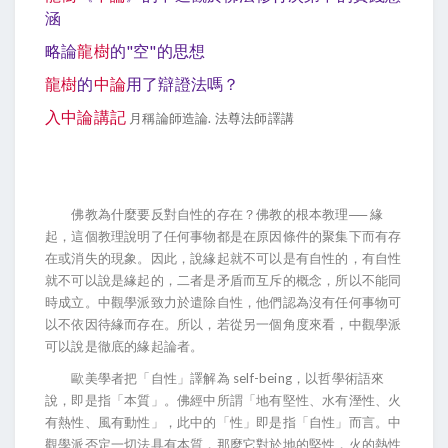
涵
略論
龍樹
的"空"的思想
龍樹
的
中論
用了辯證法嗎？
入中論講記
月稱論師造論. 法尊法師譯講
佛教為什麼要反對自性的存在？佛教的根本教理── 緣
起，這個教理說明了任何事物都是在原因條件的聚集下而有存
在或消失的現象。因此，說緣起就不可以是有自性的，有自性
就不可以說是緣起的，二者是矛盾而互斥的概念，所以不能同
時成立。中觀學派致力於遣除自性，他們認為沒有任何事物可
以不依因待緣而存在。所以，若從另一個角度來看，中觀學派
可以說是徹底的緣起論者。
歐美學者把「自性」譯解為 self-being，以哲學術語來
說，即是指「本質」。佛經中所謂「地有堅性、水有溼性、火
有熱性、風有動性」，此中的「性」即是指「自性」而言。中
觀學派否定一切法具有本質，那麼它對於地的堅性，火的熱性