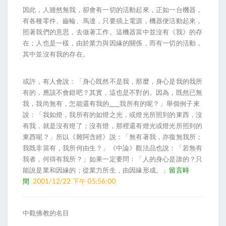
因此，人雖然無我，卻會有一切的活動起來，正如一台機器，
有各種零件、齒輪、馬達，只要插上電源，機器便活動起來，
照著我們的意思，去做著工作。這機器當中並沒有《我》的存
在；人也是一樣，由於業力與因緣的關係，而有一切的活動，
其中並沒有我的存在。
或許，有人會說：「身心既然不是我，那麼，身心是我的我所
有的，應該不會錯吧？其實，這也是不對的。因為，既然已無
我，我尚無有，怎能還有我的____我所有的呢？」舉個例子來
說：「我如燈，我所有的如燈之光，或燈光所照到的東西，沒
有我，就是沒有燈了；沒有燈，那裡還有燈光或燈光所照到的
東西呢？」所以《雜阿含經》說：「無有著我，亦復無我所；
我既非當有，我所何由生？」《中論》觀法品也說：「若無有
我者，何得有我所？」如果一定要問：「人的身心是誰的？只
能說是業和因緣的；從業力所生，由因緣形成。」
留言時
間
2001/12/22 下午 05:56:00
中觀佛教的名目