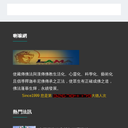
喇嘛網
使藏傳佛法與漢傳佛教生活化、心靈化、科學化、藝術化
且倡導釋迦牟尼佛傳承之正法，使眾生有正確成佛之道，
佛法蓬蓽生輝，永續發展。
Since1999 您是第
大德人次
熱門法訊