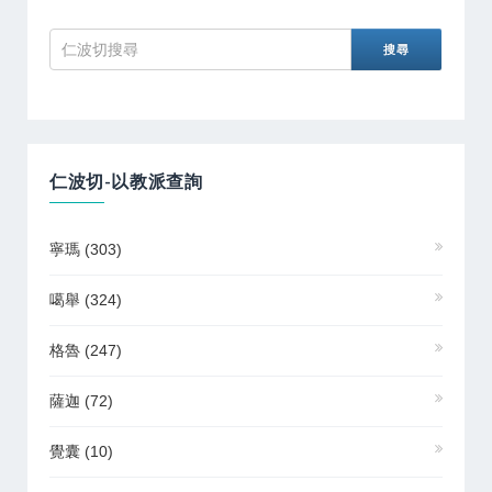
仁波切-以教派查詢
寧瑪
(303)
噶舉
(324)
格魯
(247)
薩迦
(72)
覺囊
(10)