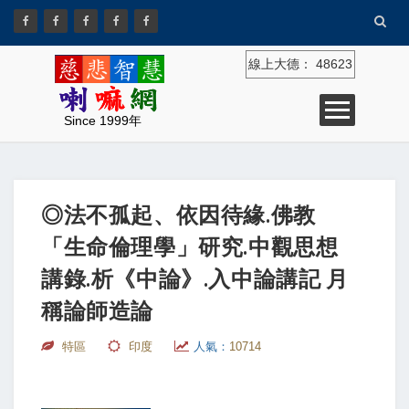
線上大德：
48623
Since 1999年
◎法不孤起、依因待緣.佛教
「生命倫理學」研究.中觀思想
講錄.析《中論》.入中論講記 月
稱論師造論
特區
印度
人氣：
10714