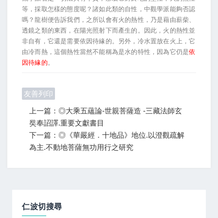
等，採取怎樣的態度呢？諸如此類的自性，中觀學派能夠否認
嗎？龍樹便告訴我們，之所以會有火的熱性，乃是藉由薪柴、
透鏡之類的東西，在陽光照射下而產生的。因此，火的熱性並
非自有，它還是需要依因待緣的。另外，冷水置放在火上，它
由冷而熱，這個熱性當然不能稱為是水的特性，因為它仍是
依
因待緣的
。
友善列印
上一篇：◎大乘五蘊論-世親菩薩造 -三藏法師玄
奘奉詔譯.重要文獻書目
下一篇：◎《華嚴經．十地品》地位.以澄觀疏解
為主.不動地菩薩無功用行之研究
仁波切搜尋