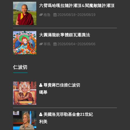
六臂瑪哈嘎拉隨許灌頂&閻魔敵隨許灌頂
格魯
2026/08/18~2026/08/19
大圓滿龍欽寧體頗瓦遷識法
寧瑪
2026/09/04~2026/09/06
仁波切
尊貴蔣巴佳措仁波切
噶舉
美國洛克菲勒基金會21世紀
利美