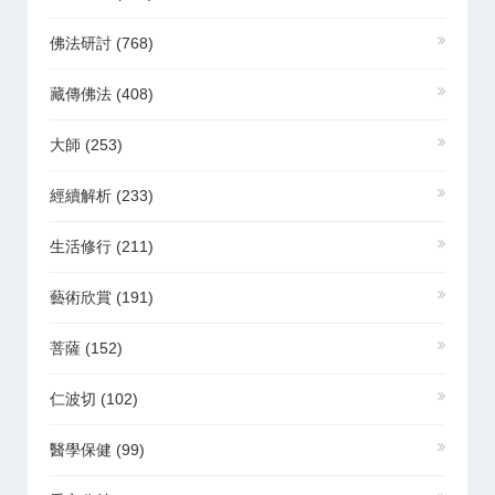
佛法研討
(768)
藏傳佛法
(408)
大師
(253)
經續解析
(233)
生活修行
(211)
藝術欣賞
(191)
菩薩
(152)
仁波切
(102)
醫學保健
(99)