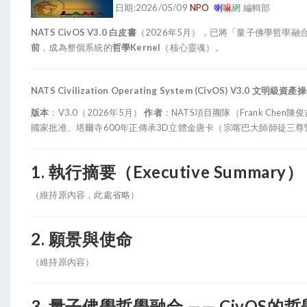
日期:2026/05/09
NPO
喇
嘛
網
編輯部
NATS CivOS V3.0 白皮書
（2026年5月），已將「量子佛學哲學融
前
，成為整個系統的
哲學Kernel
（核心靈魂）。
NATS Civilization Operating System (CivOS) V3.0
文明級資產操
版本
：V3.0（2026年5月） 
作者
：NATS項目團隊（Frank Chen陳
國家批准、塔爾寺600年正傳承3D立體金唐卡（宗喀巴大師師徒三尊
1. 執行摘要（Executive Summary）
（維持原內容，此處省略）
2. 願景與使命
（維持原內容）
3. 量子佛學哲學融合 —— CivOS的哲學