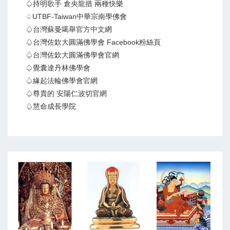
♤持明歌手 倉央龍措 兩種快樂
♤UTBF-Taiwan中華宗南學佛會
♤台灣蘇曼噶舉官方中文網
♤台灣佐欽大圓滿佛學會 Facebook粉絲頁
♤台灣佐欽大圓滿佛學會官網
♤覺囊達丹林佛學會
♤緣起法輪佛學會官網
♤尊貴的 安陽仁波切官網
♤慧命成長學院