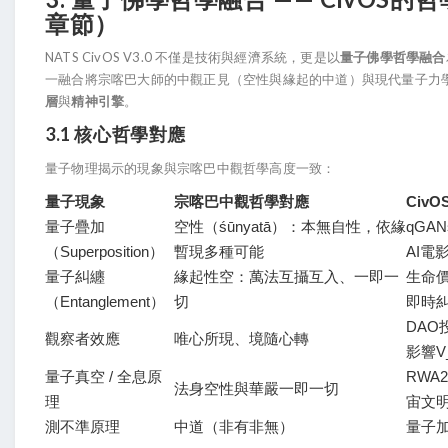
章節）
NATS CivOS V3.0 不僅是技術與經濟系統，更是以
量子佛學哲學融合
一融合將宗喀巴大師的中觀正見（空性與緣起的中道）與現代量子力
層
與
精神引擎
。
3.1 核心哲學對應
量子物理揭示的現象與宗喀巴中觀哲學高度一致：
量子現象
宗喀巴中觀哲學對應
Civ
量子疊加
空性（śūnyatā）：本無自性，依緣
qGA
（Superposition）
暫現多種可能
AI電
量子糾纏
緣起性空：萬法互攝互入、一即一
生命價
（Entanglement）
切
即時
DAO
觀察者效應
唯心所現、境隨心轉
影響V
量子真空 / 全息原
RWA
法身空性與華嚴一即一切
理
宙文
測不準原理
中道（非有非無）
量子