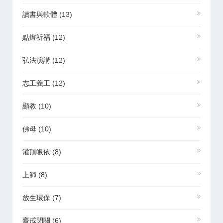
讀書與軟體
(13)
點燈祈福
(12)
弘法演講
(12)
志工義工
(12)
顯教
(10)
佛母
(10)
灌頂皈依
(8)
上師
(8)
放生環保
(7)
齋戒閉關
(6)