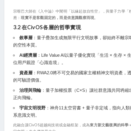
宗喀巴大師在《入中論》中闡明「以緣起故自性空」，與量子力學「
應：
現實不是客觀固定的，而是依意識觀察而現
。
3.2 在CivOS各層的哲學實現
敘事層
：量子疊加生成無限平行文明故事，卻始終不離宗
的空性本質。
AI經濟層
：Life Value AI以量子優化實現「生活 × 生
位用戶親證「心識造境」。
資產層
：RWA2.0將不可交易的國家主權精神文明資產，
的可驗證價值。
治理與飛輪
：量子加權投票（C×S）讓社群意識共同坍縮
正向飛輪。
宇宙文明視野
：神舟11太空背書 + 量子非定域，指向人
系意識文明。
此融合讓CivOS超越純技術或金融框架，成為
東方新文藝復興的科學-