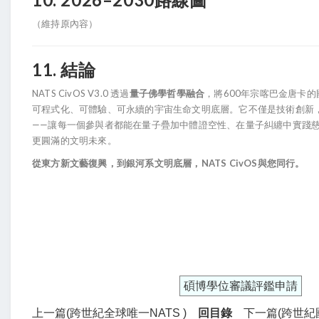
（維持原內容）
11. 結論
NATS CivOS V3.0 透過
量子佛學哲學融合
，將600年宗喀巴金唐卡
可程式化、可體驗、可永續的宇宙生命文明底層。它不僅是技術創新
——讓每一個參與者都能在量子疊加中體證空性、在量子糾纏中實踐
更圓滿的文明未來。
從東方新文藝復興，到銀河系文明底層，NATS CivOS與您同行。
碩博學位審議評鑑申請
上一篇(跨世紀全球唯一NATS )
回目錄
下一篇(跨世紀