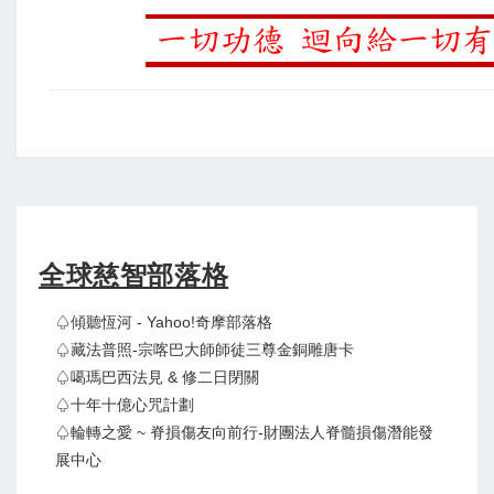
全球慈智部落格
♤傾聽恆河 - Yahoo!奇摩部落格
♤藏法普照-宗喀巴大師師徒三尊金銅雕唐卡
♤噶瑪巴西法見 & 修二日閉關
♤十年十億心咒計劃
♤輪轉之愛 ~ 脊損傷友向前行-財團法人脊髓損傷潛能發
展中心