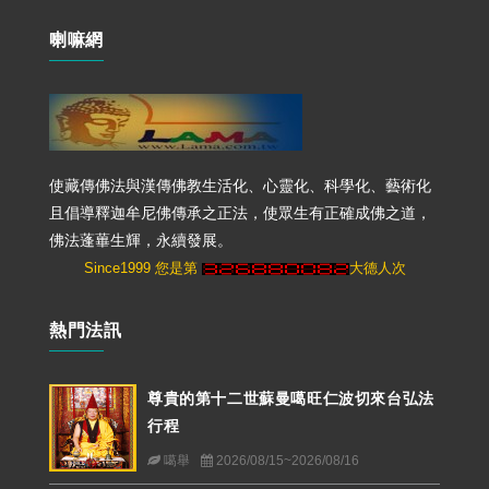
喇嘛網
使藏傳佛法與漢傳佛教生活化、心靈化、科學化、藝術化
且倡導釋迦牟尼佛傳承之正法，使眾生有正確成佛之道，
佛法蓬蓽生輝，永續發展。
Since1999 您是第
大德人次
熱門法訊
尊貴的第十二世蘇曼噶旺仁波切來台弘法
行程
噶舉
2026/08/15~2026/08/16