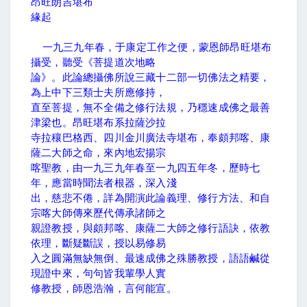
昂旺朗吉堪布
緣起
一九三九年春，于康定工作之便，蒙恩師昂旺堪布
攝受，聽受《菩提道次地略
論》。此論總攝佛所說三藏十二部一切佛法之精要，
為上中下三類士夫所應修持，
直至菩提，無不全備之修行法規，乃穩速成佛之最善
津梁也。昂旺堪布系拉薩沙拉
寺拉穰巴格西、四川金川廣法寺堪布，奉頗邦喀、康
薩二大師之命，來內地宏揚宗
喀聖教，由一九三九年春至一九四五年冬，歷時七
年，應當時聞法者根器，深入淺
出，慈悲不倦，詳為開演此論義理、修行方法、和自
宗喀大師傳來歷代傳承諸師之
親證教授，與頗邦喀、康薩二大師之修行語訣，依教
依理，斷疑斷誤，授以易修易
入之圓滿無缺無倒、最速成佛之殊勝教授，語語鹹從
現證中來，句句皆我輩學人實
修教授，師恩浩瀚，言何能宣。