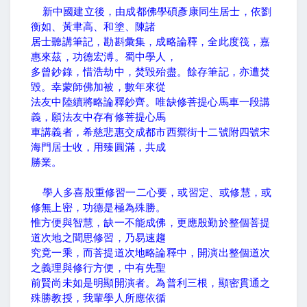
新中國建立後，由成都佛學碩彥康同生居士，依劉
衡如、黃聿高、和塗、陳諸
居士聽講筆記，勘斟彙集，成略論釋，全此度筏，嘉
惠來茲，功德宏溥。蜀中學人，
多曾鈔錄，惜浩劫中，焚毀殆盡。餘存筆記，亦遭焚
毀。幸蒙師佛加被，數年來從
法友中陸續將略論釋鈔齊。唯缺修菩提心馬車一段講
義，願法友中存有修菩提心馬
車講義者，希慈悲惠交成都市西禦街十二號附四號
宋
海門
居士收，用臻圓滿，共成
勝業。
學人多喜殷重修習一二心要，或習定、或修慧，或
修無上密，功德是極為殊勝。
惟方便與智慧，缺一不能成佛，更應殷勤於整個菩提
道次地之聞思修習，乃易速趨
究竟一乘，而菩提道次地略論釋中，開演出整個道次
之義理與修行方便，中有先聖
前賢尚未如是明顯開演者。為普利三根，顯密貫通之
殊勝教授，我輩學人所應依循