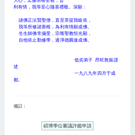
大心，宏揚宗喀聖教，普
利有情，我等至心隨喜禮敬。深願：
諸佛正法賢聖僧，直至菩提我皈依，
我等所修諸善根，為利有情願成佛。
生生師佛常攝受，宗喀聖教恒光顯，
自他依止勤修學，過淨德圓速成佛。
低劣弟子
昂旺敦振謹
述
一九八九年四月于成
都。
備註 :
碩博學位審議評鑑申請