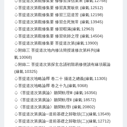
♤菩提道次第觀修集要 修修習深信業果 (緣氣:12758)
♤菩提道次第觀修集要 修習真實皈依 (緣氣:12512)
♤菩提道次第觀修集要 修習三惡道苦 (緣氣:12198)
♤菩提道次第觀修集要 修習念死無常 (緣氣:13945)
♤菩提道次第觀修集要 修習暇滿(緣氣:12963)
♤菩提道次第觀修集要 修習依師之理 (緣氣:14504)
♤菩提道次第觀修集要 菩提道次第(緣氣:13900)
♤附錄三 菩提道次地內修法簡授速修次第科判(緣
氣:10068)
♤附錄二 菩提道次第探玄念誦初階易修便讀有緣項嚴論
(緣氣:10325)
♤菩提道次地略論釋 卷二十 攝道之總義(緣氣:11305)
♤菩提道次地略論釋 卷之十九(緣氣:9368)
♤《菩提道次第廣論》聽聞軌理Ⅲ (緣氣:16356)
♤《菩提道次第廣論》聽聞軌理Ⅱ (緣氣:18572)
♤《菩提道次第廣論》聽聞軌理Ⅰ (緣氣:20802)
♤菩提道次第廣論─道前基礎之歸敬頌(三)(緣氣:13549)
♤菩提道次第廣論─道前基礎之歸敬頌(二)(緣氣:12712)