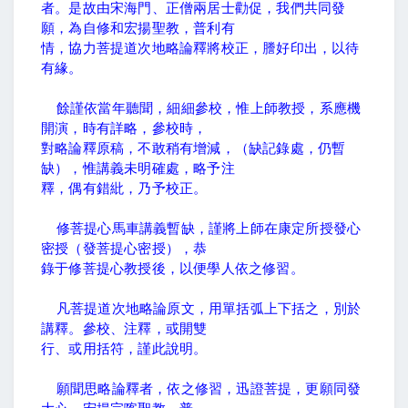
者。是故由宋海門、正僧兩居士勸促，我們共同發
願，為自修和宏揚聖教，普利有
情，協力菩提道次地略論釋將校正，謄好印出，以待
有緣。
餘謹依當年聽聞，細細參校，惟上師教授，系應機
開演，時有詳略，參校時，
對略論釋原稿，不敢稍有增減，（缺記錄處，仍暫
缺），惟講義未明確處，略予注
釋，偶有錯紕，乃予校正。
修菩提心馬車講義暫缺，謹將上師在康定所授發心
密授（發菩提心密授），恭
錄于修菩提心教授後，以便學人依之修習。
凡菩提道次地略論原文，用單括弧上下括之，別於
講釋。參校、注釋，或開雙
行、或用括符，謹此說明。
願聞思略論釋者，依之修習，迅證菩提，更願同發